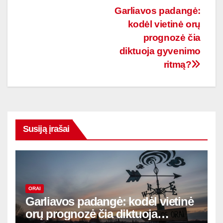
Navigacija
Garliavos padangė:
kodėl vietinė orų
tarp
prognozė čia
įrašų
diktuoja gyvenimo
ritmą?
Susiją įrašai
ORAI
Garliavos padangė: kodėl vietinė
orų prognozė čia diktuoja