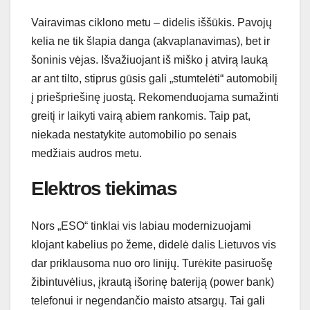
Vairavimas ciklono metu – didelis iššūkis. Pavojų
kelia ne tik šlapia danga (akvaplanavimas), bet ir
šoninis vėjas. Išvažiuojant iš miško į atvirą lauką
ar ant tilto, stiprus gūsis gali „stumtelėti“ automobilį
į priešpriešinę juostą. Rekomenduojama sumažinti
greitį ir laikyti vairą abiem rankomis. Taip pat,
niekada nestatykite automobilio po senais
medžiais audros metu.
Elektros tiekimas
Nors „ESO“ tinklai vis labiau modernizuojami
klojant kabelius po žeme, didelė dalis Lietuvos vis
dar priklausoma nuo oro linijų. Turėkite pasiruošę
žibintuvėlius, įkrautą išorinę bateriją (power bank)
telefonui ir negendančio maisto atsargų. Tai gali