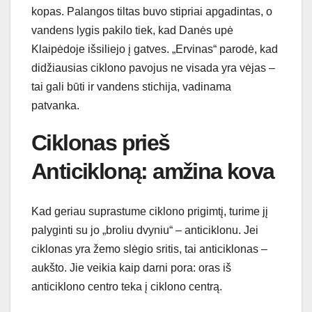
kopas. Palangos tiltas buvo stipriai apgadintas, o
vandens lygis pakilo tiek, kad Danės upė
Klaipėdoje išsiliejo į gatves. „Ervinas“ parodė, kad
didžiausias ciklono pavojus ne visada yra vėjas –
tai gali būti ir vandens stichija, vadinama
patvanka.
Ciklonas prieš
Anticikloną: amžina kova
Kad geriau suprastume ciklono prigimtį, turime jį
palyginti su jo „broliu dvyniu“ – anticiklonu. Jei
ciklonas yra žemo slėgio sritis, tai anticiklonas –
aukšto. Jie veikia kaip darni pora: oras iš
anticiklono centro teka į ciklono centrą.