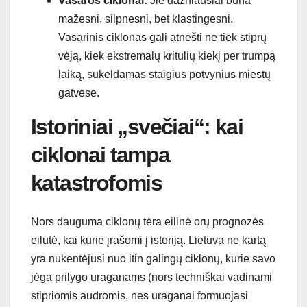
Vasaros ciklonai:
Jie dažniausiai būna
mažesni, silpnesni, bet klastingesni.
Vasarinis ciklonas gali atnešti ne tiek stiprų
vėją, kiek ekstremalų kritulių kiekį per trumpą
laiką, sukeldamas staigius potvynius miestų
gatvėse.
Istoriniai „svečiai“: kai
ciklonai tampa
katastrofomis
Nors dauguma ciklonų tėra eilinė orų prognozės
eilutė, kai kurie įrašomi į istoriją. Lietuva ne kartą
yra nukentėjusi nuo itin galingų ciklonų, kurie savo
jėga prilygo uraganams (nors techniškai vadinami
stipriomis audromis, nes uraganai formuojasi