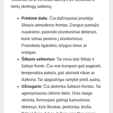
kelių skirtingų sektorių:
Priekinė dalis:
Čia dažniausiai priartėja
šiltasis atmosferos frontas. Dangus pamažu
niaukstosi, pasirodo plunksniniai debesys,
kurie vėliau pereina į sluoksninius.
Prasideda ilgalaikis, tolygus lietus ar
sniegas.
Šiltasis sektorius:
Tai zona tarp šiltojo ir
šaltojo fronto. Čia orai trumpam gali pagerėti,
temperatūra pakyla, gali atsirasti rūkas ar
dulksna. Tai apgaulinga ramybė prieš audrą.
Užnugaris:
Čia atslenka šaltasis frontas. Tai
agresyviausia ciklono dalis. Oras staiga
atvėsta, formuojasi galingi kamuoliniai
debesys, kyla škvalas, perkūnija, kruša.