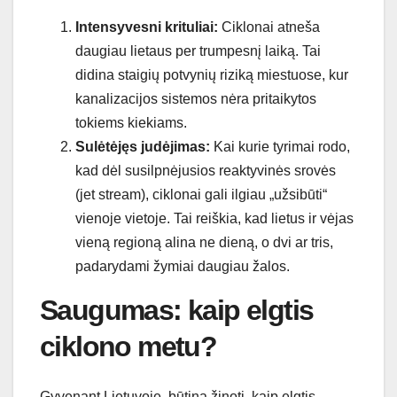
Intensyvesni krituliai:
Ciklonai atneša
daugiau lietaus per trumpesnį laiką. Tai
didina staigių potvynių riziką miestuose, kur
kanalizacijos sistemos nėra pritaikytos
tokiems kiekiams.
Sulėtėjęs judėjimas:
Kai kurie tyrimai rodo,
kad dėl susilpnėjusios reaktyvinės srovės
(jet stream), ciklonai gali ilgiau „užsibūti“
vienoje vietoje. Tai reiškia, kad lietus ir vėjas
vieną regioną alina ne dieną, o dvi ar tris,
padarydami žymiai daugiau žalos.
Saugumas: kaip elgtis
ciklono metu?
Gyvenant Lietuvoje, būtina žinoti, kaip elgtis