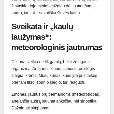
žiniasklaidoje minimi dažniau dėl jų atnešamų
audrų, tad tai – savotiška šlovės kaina.
Sveikata ir „kaulų
laužymas“:
meteorologinis jautrumas
Ciklonai veikia ne tik gamtą, bet ir žmogaus
organizmą. Artėjant ciklonui, atmosferos slėgis
staigiai krenta. Mūsų kūnas, kuris yra prisitaikęs
prie tam tikro išorinio slėgio, turi reaguoti.
Žmonės, jautrūs orų permainoms (meteorotropai),
artėjančią audrą pajunta anksčiau nei sinoptikai.
Dažniausi simptomai: