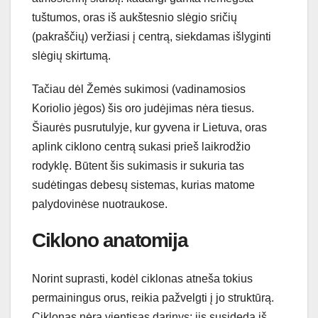
tuštumos, oras iš aukštesnio slėgio sričių
(pakraščių) veržiasi į centrą, siekdamas išlyginti
slėgių skirtumą.
Tačiau dėl Žemės sukimosi (vadinamosios
Koriolio jėgos) šis oro judėjimas nėra tiesus.
Šiaurės pusrutulyje, kur gyvena ir Lietuva, oras
aplink ciklono centrą sukasi prieš laikrodžio
rodyklę. Būtent šis sukimasis ir sukuria tas
sudėtingas debesų sistemas, kurias matome
palydovinėse nuotraukose.
Ciklono anatomija
Norint suprasti, kodėl ciklonas atneša tokius
permainingus orus, reikia pažvelgti į jo struktūrą.
Ciklonas nėra vientisas darinys; jis susideda iš