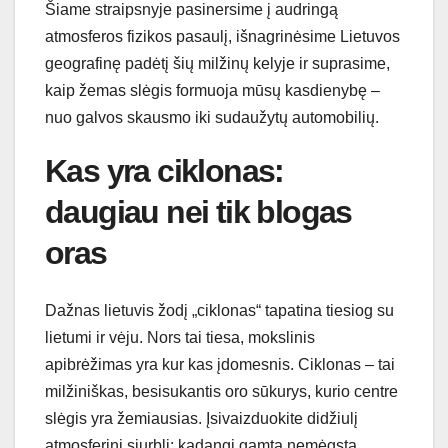
Šiame straipsnyje pasinersime į audringą
atmosferos fizikos pasaulį, išnagrinėsime Lietuvos
geografinę padėtį šių milžinų kelyje ir suprasime,
kaip žemas slėgis formuoja mūsų kasdienybę –
nuo galvos skausmo iki sudaužytų automobilių.
Kas yra ciklonas:
daugiau nei tik blogas
oras
Dažnas lietuvis žodį „ciklonas“ tapatina tiesiog su
lietumi ir vėju. Nors tai tiesa, mokslinis
apibrėžimas yra kur kas įdomesnis. Ciklonas – tai
milžiniškas, besisukantis oro sūkurys, kurio centre
slėgis yra žemiausias. Įsivaizduokite didžiulį
atmosferinį siurblį: kadangi gamta nemėgsta