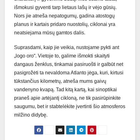
išmokusi gyventi tarp lietaus lašų ir vėjo gūsių.
Nors jie atneša nepatogumų, gadina atostogų
planus ir kartais pridaro nuostolių, ciklonai yra
neatsiejama mūsų gamtos dalis.
Suprasdami, kaip jie veikia, nustojame pykti ant
„logo oro“. Vietoje to, galime išmokti skaityti
dangaus ženklus, tinkamai pasiruošti ir galbūt net
pasigrožėti ta nevaldoma Atlanto jėga, kuri, kirtusi
tūkstančius kilometrų, atneša mums gaivų
vandenyno kvapą. Tad kitą kartą, kai sinoptikai
praneš apie artėjantį cikloną, ne tik pasirūpinkite
saugumu, bet ir stabtelėkite įvertinti šio atmosferos
milžino didybę.