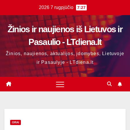
Skip
2026 7 rugpjūčio
7:27
to
content
Žinios ir naujienos iš Lietuvos ir
Pasaulio - LTdiena.lt
Žinios, naujienos, aktualijos, įdomybės, Lietuvoje
ir Pasaulyje - LTdiena.lt
ORAI