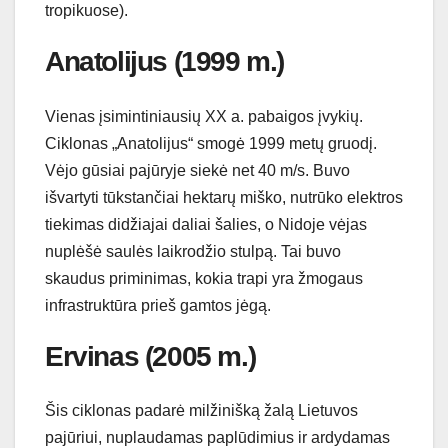
tropikuose).
Anatolijus (1999 m.)
Vienas įsimintiniausių XX a. pabaigos įvykių.
Ciklonas „Anatolijus“ smogė 1999 metų gruodį.
Vėjo gūsiai pajūryje siekė net 40 m/s. Buvo
išvartyti tūkstančiai hektarų miško, nutrūko elektros
tiekimas didžiajai daliai šalies, o Nidoje vėjas
nuplėšė saulės laikrodžio stulpą. Tai buvo
skaudus priminimas, kokia trapi yra žmogaus
infrastruktūra prieš gamtos jėgą.
Ervinas (2005 m.)
Šis ciklonas padarė milžinišką žalą Lietuvos
pajūriui, nuplaudamas paplūdimius ir ardydamas