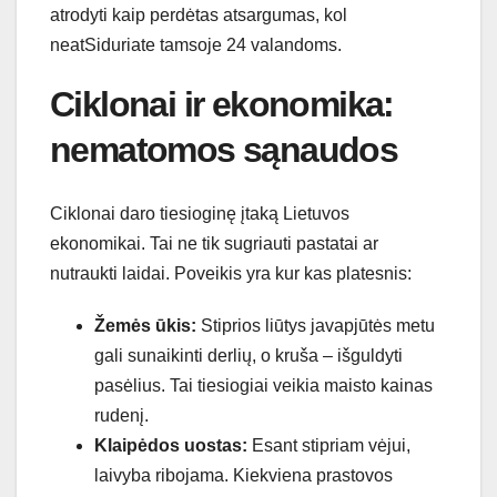
atrodyti kaip perdėtas atsargumas, kol
neatSiduriate tamsoje 24 valandoms.
Ciklonai ir ekonomika:
nematomos sąnaudos
Ciklonai daro tiesioginę įtaką Lietuvos
ekonomikai. Tai ne tik sugriauti pastatai ar
nutraukti laidai. Poveikis yra kur kas platesnis:
Žemės ūkis:
Stiprios liūtys javapjūtės metu
gali sunaikinti derlių, o kruša – išguldyti
pasėlius. Tai tiesiogiai veikia maisto kainas
rudenį.
Klaipėdos uostas:
Esant stipriam vėjui,
laivyba ribojama. Kiekviena prastovos