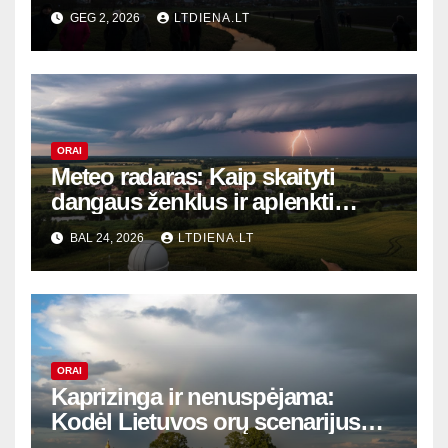
gyvenimo ritmą?
GEG 2, 2026
LTDIENA.LT
ORAI
Meteo radaras: Kaip skaityti
dangaus ženklus ir aplenkti
audrą – profesionalų paslaptys
BAL 24, 2026
LTDIENA.LT
ORAI
Kaprizinga ir nenuspėjama:
Kodėl Lietuvos orų scenarijus
verčia mus nuolat žiūrėti į dangų