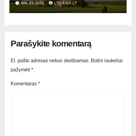
BAL 23, 2026
LTDIENA.LT
Parašykite komentarą
El. pašto adresas nebus skelbiamas.
Būtini laukeliai
pažymėti
*
Komentaras
*