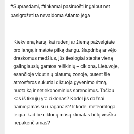
#Suprasdami
,
#tinkamai pasiruošti ir galbūt net
pasigrožėti ta nevaldoma Atlanto jėga
Kiekvieną kartą, kai rudenį ar žiemą pažvelgiate
pro langą ir matote pilką dangų, šlapdribą ar vėjo
draskomus medžius, jūs tiesiogiai stebite vieną
galingiausių gamtos reiškinių – cikloną. Lietuvoje,
esančioje vidutinių platumų zonoje, būtent šie
atmosferos sūkuriai diktuoja gyvenimo ritmą,
nuotaiką ir net ekonominius sprendimus. Tačiau
kas iš tikrųjų yra ciklonas? Kodėl jis dažnai
painiojamas su uraganais? Ir kodėl meteorologai
teigia, kad be ciklonų mūsų klimatas būtų visiškai
nepakenčiamas?