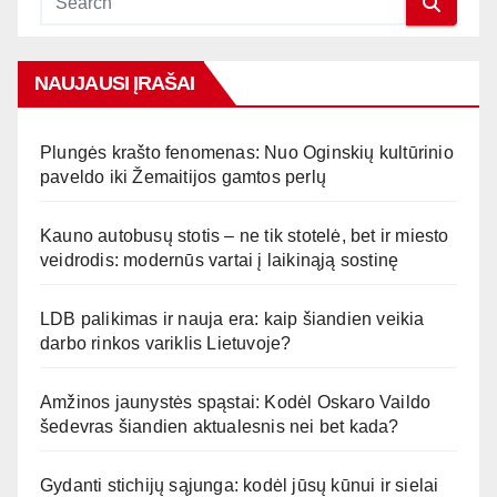
NAUJAUSI ĮRAŠAI
Plungės krašto fenomenas: Nuo Oginskių kultūrinio
paveldo iki Žemaitijos gamtos perlų
Kauno autobusų stotis – ne tik stotelė, bet ir miesto
veidrodis: modernūs vartai į laikinąją sostinę
LDB palikimas ir nauja era: kaip šiandien veikia
darbo rinkos variklis Lietuvoje?
Amžinos jaunystės spąstai: Kodėl Oskaro Vaildo
šedevras šiandien aktualesnis nei bet kada?
Gydanti stichijų sąjunga: kodėl jūsų kūnui ir sielai