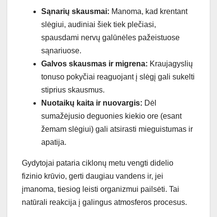
Sąnarių skausmai:
Manoma, kad krentant
slėgiui, audiniai šiek tiek plečiasi,
spausdami nervų galūnėles pažeistuose
sąnariuose.
Galvos skausmas ir migrena:
Kraujagyslių
tonuso pokyčiai reaguojant į slėgį gali sukelti
stiprius skausmus.
Nuotaikų kaita ir nuovargis:
Dėl
sumažėjusio deguonies kiekio ore (esant
žemam slėgiui) gali atsirasti mieguistumas ir
apatija.
Gydytojai pataria ciklonų metu vengti didelio
fizinio krūvio, gerti daugiau vandens ir, jei
įmanoma, tiesiog leisti organizmui pailsėti. Tai
natūrali reakcija į galingus atmosferos procesus.