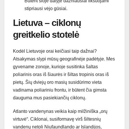
Būtent šioje dalyje dažniausiai fiksuojami
stipriausi vėjo gūsiai.
Lietuva – ciklonų
greitkelio stotelė
Kodėl Lietuvoje orai keičiasi taip dažnai?
Atsakymas slypi mūsų geografinėje padėtyje. Mes
gyvename zonoje, kurioje susitinka šaltas
poliarinis oras iš šiaurės ir šiltas tropinis oras iš
pietų. Šių dviejų oro masių susidūrimo vieta
vadinama poliariniu frontu, ir būtent čia gimsta
dauguma mus pasiekiančių ciklonų.
Atlanto vandenynas veikia kaip milžiniška „orų
virtuvė“. Ciklonai, susiformavę virš šiltesnių
vandenų netoli Niufaundlando ar Islandijos,