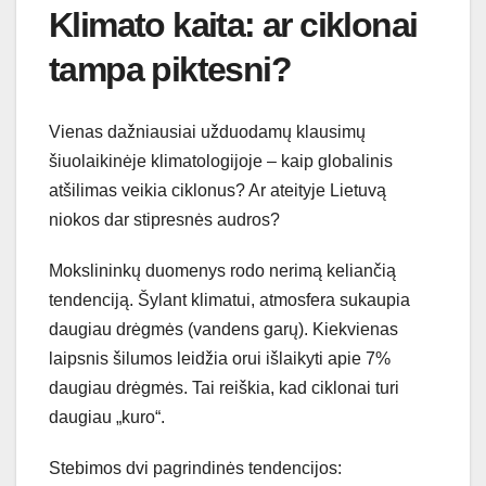
Klimato kaita: ar ciklonai
tampa piktesni?
Vienas dažniausiai užduodamų klausimų
šiuolaikinėje klimatologijoje – kaip globalinis
atšilimas veikia ciklonus? Ar ateityje Lietuvą
niokos dar stipresnės audros?
Mokslininkų duomenys rodo nerimą keliančią
tendenciją. Šylant klimatui, atmosfera sukaupia
daugiau drėgmės (vandens garų). Kiekvienas
laipsnis šilumos leidžia orui išlaikyti apie 7%
daugiau drėgmės. Tai reiškia, kad ciklonai turi
daugiau „kuro“.
Stebimos dvi pagrindinės tendencijos: