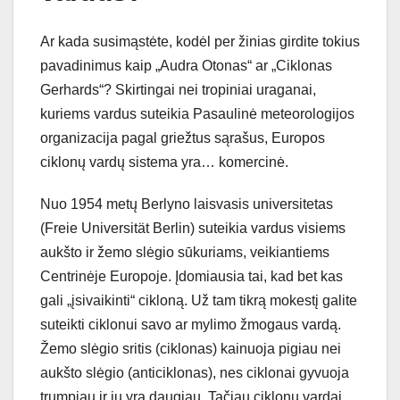
Ar kada susimąstėte, kodėl per žinias girdite tokius
pavadinimus kaip „Audra Otonas“ ar „Ciklonas
Gerhards“? Skirtingai nei tropiniai uraganai,
kuriems vardus suteikia Pasaulinė meteorologijos
organizacija pagal griežtus sąrašus, Europos
ciklonų vardų sistema yra… komercinė.
Nuo 1954 metų Berlyno laisvasis universitetas
(Freie Universität Berlin) suteikia vardus visiems
aukšto ir žemo slėgio sūkuriams, veikiantiems
Centrinėje Europoje. Įdomiausia tai, kad bet kas
gali „įsivaikinti“ cikloną. Už tam tikrą mokestį galite
suteikti ciklonui savo ar mylimo žmogaus vardą.
Žemo slėgio sritis (ciklonas) kainuoja pigiau nei
aukšto slėgio (anticiklonas), nes ciklonai gyvuoja
trumpiau ir jų yra daugiau. Tačiau ciklonų vardai