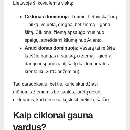
Lietuvoje ši kova lemia viską:
Ciklonas dominuoja:
Turime „lietuvišką“ orą
– pilką, vėjuotą, drėgną, bet žiemą – gana
šiltą. Ciklonai žiemą apsaugo mus nuo
speigų, atnešdami šilumą nuo Atlanto.
Anticiklonas dominuoja:
Vasarą tai reiškia
karščio bangas ir sausrą, o žiemą – giedrą
dangų ir spaudžiantį šaltį (kai temperatūra
krenta iki -20°C ar žemiau).
Tad paradoksalu, bet tie, kurie skundžiasi
niūriomis žiemomis be saulės, turėtų dėkoti
ciklonams, kad nereikia kęsti sibirietiškų šalčių.
Kaip ciklonai gauna
vardus?