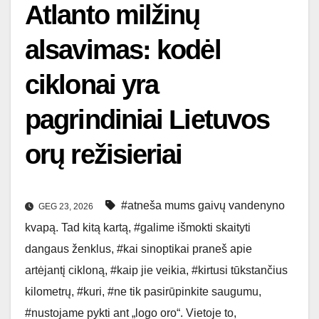
Atlanto milžinų
alsavimas: kodėl
ciklonai yra
pagrindiniai Lietuvos
orų režisieriai
#atneša mums gaivų vandenyno
GEG 23, 2026
kvapą. Tad kitą kartą
,
#galime išmokti skaityti
dangaus ženklus
,
#kai sinoptikai praneš apie
artėjantį cikloną
,
#kaip jie veikia
,
#kirtusi tūkstančius
kilometrų
,
#kuri
,
#ne tik pasirūpinkite saugumu
,
#nustojame pykti ant „logo oro“. Vietoje to
,