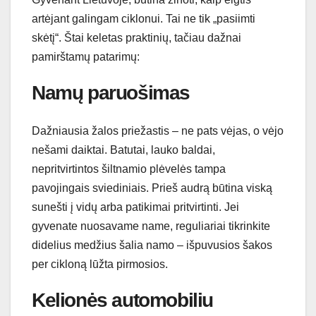
artėjant galingam ciklonui. Tai ne tik „pasiimti
skėtį“. Štai keletas praktinių, tačiau dažnai
pamirštamų patarimų:
Namų paruošimas
Dažniausia žalos priežastis – ne pats vėjas, o vėjo
nešami daiktai. Batutai, lauko baldai,
nepritvirtintos šiltnamio plėvelės tampa
pavojingais sviediniais. Prieš audrą būtina viską
sunešti į vidų arba patikimai pritvirtinti. Jei
gyvenate nuosavame name, reguliariai tikrinkite
didelius medžius šalia namo – išpuvusios šakos
per cikloną lūžta pirmosios.
Kelionės automobiliu