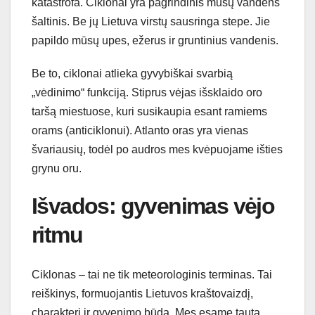
katastrofa. Ciklonai yra pagrindinis mūsų vandens
šaltinis. Be jų Lietuva virstų sausringa stepe. Jie
papildo mūsų upes, ežerus ir gruntinius vandenis.
Be to, ciklonai atlieka gyvybiškai svarbią
„vėdinimo“ funkciją. Stiprus vėjas išsklaido oro
taršą miestuose, kuri susikaupia esant ramiems
orams (anticiklonui). Atlanto oras yra vienas
švariausių, todėl po audros mes kvėpuojame išties
grynu oru.
Išvados: gyvenimas vėjo
ritmu
Ciklonas – tai ne tik meteorologinis terminas. Tai
reiškinys, formuojantis Lietuvos kraštovaizdį,
charakterį ir gyvenimo būdą. Mes esame tauta,