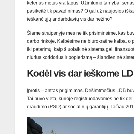
kelerius metus yra tapusi Užimtumo tarnyba, senas
pasikeitė tik pavadinimas? O gal už naujosios iškabo
ieškančiųjų ar darbdavių vis dar nežino?
Šiame straipsnyje mes ne tik prisiminsime, kas buvo
darbo rinkoje. Kalbėsime ne biurokratine kalba, o p
iki patarimų, kaip šiuolaikinė sistema gali finansu
niūrius koridorius ir popierizmą – šiandieninė siste
Kodėl vis dar ieškome LD
Įprotis – antras prigimimas. Dešimtmečius LDB buvo
Tai buvo vieta, kurioje registruodavomės ne tik dėl
draudimo (PSD) ar socialinių garantijų. Tačiau 201