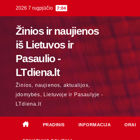
Skip
2026 7 rugpjūčio
7:04
to
content
Žinios ir naujienos
iš Lietuvos ir
Pasaulio -
LTdiena.lt
Žinios, naujienos, aktualijos,
įdomybės, Lietuvoje ir Pasaulyje -
LTdiena.lt
PRADINIS
INFORMACIJA
ORAI