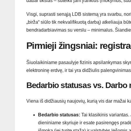
dabar tikslas – suteikti jam įrankius (mokymus, subsi
Visgi, suprasti senąją LDB sistemą yra svarbu, nori
„birža“ siūlo tik nekvalifikuotą darbą) atkeliauja b
bendradarbiavimas su verslu – minimalus. Šiandien 
Pirmieji žingsniai: registr
Šiuolaikiniame pasaulyje fizinis apsilankymas skyri
elektroninę erdvę, ir tai yra didžiulis palengvinimas
Bedarbio statusas vs. Darbo 
Viena iš didžiausių naujovių, kurią vis dar mažai k
Bedarbio statusas:
Tai klasikinis variantas
dieniniame skyriuje ir esate pasirengęs pradėt
išmoką (jei turite stažą) ir valstybės lėšom