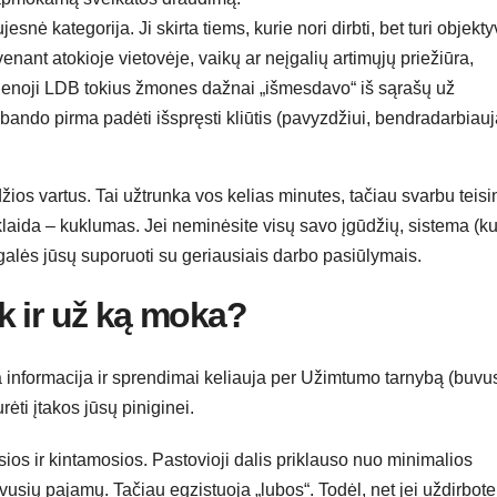
esnė kategorija. Ji skirta tiems, kurie nori dirbti, bet turi objekty
venant atokioje vietovėje, vaikų ar neįgalių artimųjų priežiūra,
 Senoji LDB tokius žmones dažnai „išmesdavo“ iš sąrašų už
bando pirma padėti išspręsti kliūtis (pavyzdžiui, bendradarbiauj
žios vartus. Tai užtrunka vos kelias minutes, tačiau svarbu teisi
klaida – kuklumas. Jei neminėsite visų savo įgūdžių, sistema (ku
alės jūsų suporuoti su geriausiais darbo pasiūlymais.
iek ir už ką moka?
 informacija ir sprendimai keliauja per Užimtumo tarnybą (buvu
rėti įtakos jūsų piniginei.
ios ir kintamosios. Pastovioji dalis priklauso nuo minimalios
sių pajamų. Tačiau egzistuoja „lubos“. Todėl, net jei uždirbote