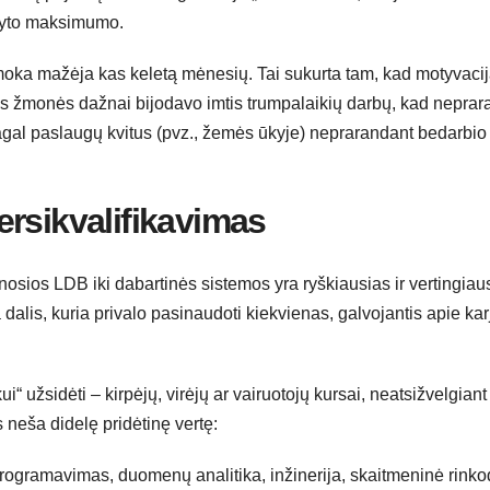
atyto maksimumo.
moka mažėja kas keletą mėnesių. Tai sukurta tam, kad motyvaci
is žmonės dažnai bijodavo imtis trumpalaikių darbų, kad neprar
pagal paslaugų kvitus (pvz., žemės ūkyje) neprarandant bedarbio
rsikvalifikavimas
 senosios LDB iki dabartinės sistemos yra ryškiausias ir vertingiau
ta dalis, kuria privalo pasinaudoti kiekvienas, galvojantis apie ka
“ užsidėti – kirpėjų, virėjų ar vairuotojų kursai, neatsižvelgiant 
 neša didelę pridėtinę vertę:
ogramavimas, duomenų analitika, inžinerija, skaitmeninė rinko