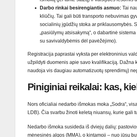
Darbo rinkai besirengiantis asmuo:
Tai nauj
kliūčių. Tai gali būti transporto nebuvimas gy
socialinių įgūdžių stoka ar priklausomybės.
„pasiūlymų atsisakymą“, o dabartinė sistema 
su savivaldybėmis dėl pavėžėjimo).
Registracija paprastai vyksta per elektroninius vald
užpildyti duomenis apie savo kvalifikaciją. Dažna 
naudoja vis daugiau automatizuotų sprendimų) neg
Piniginiai reikalai: kas, k
Nors oficialiai nedarbo išmokas moka „Sodra“, visa
LDB). Čia svarbu žinoti keletą niuansų, kurie gali tu
Nedarbo išmoka susideda iš dviejų dalių: pastovios
mėnesinės algos (MMA), o kintamoji – nuo jūsų buvu