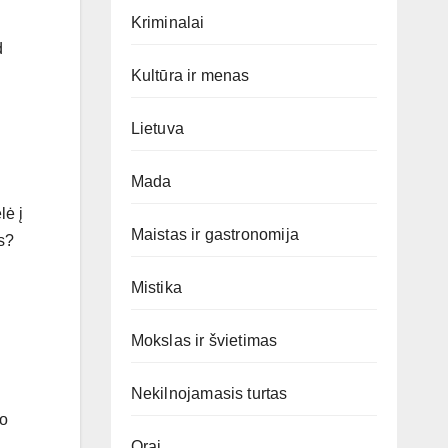
Kriminalai
d
Kultūra ir menas
Lietuva
Mada
lė į
Maistas ir gastronomija
is?
Mistika
Mokslas ir švietimas
Nekilnojamasis turtas
mo
Orai