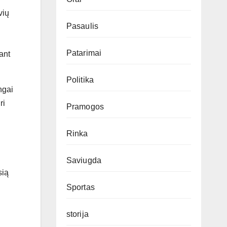
vių
Pasaulis
Patarimai
ant
Politika
ngai
ri
Pramogos
Rinka
Saviugda
sią
Sportas
storija