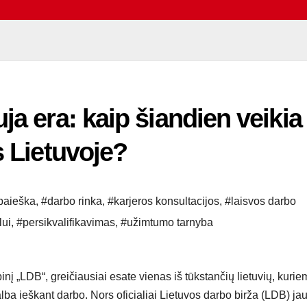
ja era: kaip šiandien veikia
s Lietuvoje?
paieška
,
#darbo rinka
,
#karjeros konsultacijos
,
#laisvos darbo
lui
,
#persikvalifikavimas
,
#užimtumo tarnyba
inį „LDB“, greičiausiai esate vienas iš tūkstančių lietuvių, kurie
alba ieškant darbo. Nors oficialiai Lietuvos darbo birža (LDB) ja