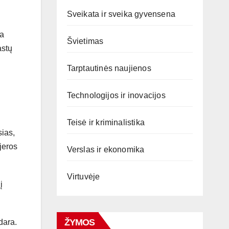
Sveikata ir sveika gyvensena
ja
Švietimas
astų
Tarptautinės naujienos
Technologijos ir inovacijos
Teisė ir kriminalistika
sias,
rjeros
Verslas ir ekonomika
Virtuvėje
į
ŽYMOS
dara.