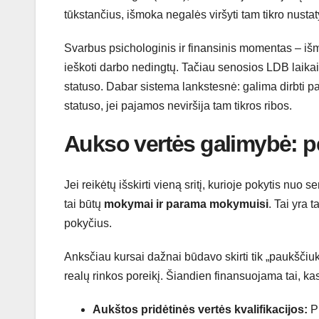
tūkstančius, išmoka negalės viršyti tam tikro nust
Svarbus psichologinis ir finansinis momentas – iš
ieškoti darbo nedingtų. Tačiau senosios LDB laika
statuso. Dabar sistema lankstesnė: galima dirbti 
statuso, jei pajamos neviršija tam tikros ribos.
Aukso vertės galimybė: pe
Jei reikėtų išskirti vieną sritį, kurioje pokytis nuo
tai būtų
mokymai ir parama mokymuisi
. Tai yra 
pokyčius.
Anksčiau kursai dažnai būdavo skirti tik „paukščiukui
realų rinkos poreikį. Šiandien finansuojama tai, kas
Aukštos pridėtinės vertės kvalifikacijos:
Pr