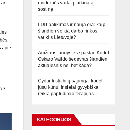
modernūs vartai į laikinąją
 ar
sostinę
LDB palikimas ir nauja era: kaip
šiandien veikia darbo rinkos
klės
variklis Lietuvoje?
ybės,
s apie
Amžinos jaunystės spąstai: Kodėl
Oskaro Vaildo šedevras šiandien
aktualesnis nei bet kada?
Gydanti stichijų sąjunga: kodėl
jūsų kūnui ir sielai gyvybiškai
ys.
reikia paplūdimio terapijos
KATEGORIJOS