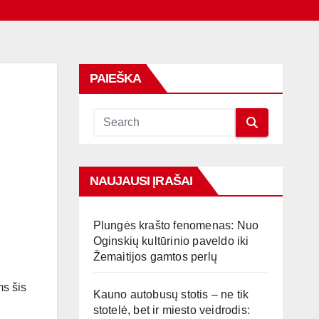
PAIEŠKA
NAUJAUSI ĮRAŠAI
Plungės krašto fenomenas: Nuo
Oginskių kultūrinio paveldo iki
Žemaitijos gamtos perlų
ms šis
Kauno autobusų stotis – ne tik
u
stotelė, bet ir miesto veidrodis: