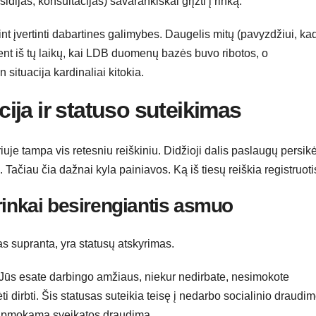
dijas, konsultacijas) savarankiškai grįžti į rinką.
nt įvertinti dabartines galimybes. Daugelis mitų (pavyzdžiui, ka
ūtent iš tų laikų, kai LDB duomenų bazės buvo ribotos, o
situacija kardinaliai kitokia.
acija ir statuso suteikimas
uje tampa vis retesniu reiškiniu. Didžioji dalis paslaugų persikė
. Tačiau čia dažnai kyla painiavos. Ką iš tiesų reiškia registruot
rinkai besirengiantis asmuo
as supranta, yra statusų atskyrimas.
. Jūs esate darbingo amžiaus, niekur nedirbate, nesimokote
i dirbti. Šis statusas suteikia teisę į nedarbo socialinio draudi
is apmokamą sveikatos draudimą.