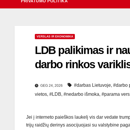
PRIVATUMO POLITIKA
VERSLAS IR EKONOMIKA
LDB palikimas ir nau
darbo rinkos varikli
#darbas Lietuvoje
,
#darbo 
GEG 24, 2026
vietos
,
#LDB
,
#nedarbo išmoka
,
#parama vers
Jei į interneto paieškos laukelį vis dar vedate trump
trijų raidžių derinys asocijuojasi su valstybine pag