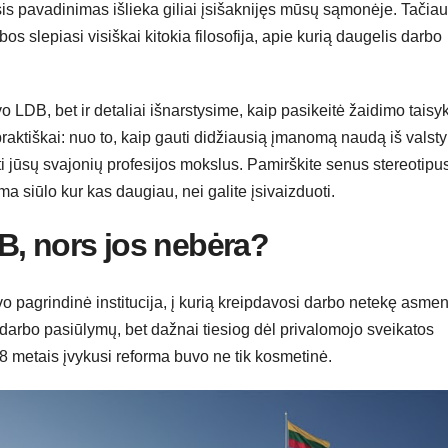
is pavadinimas išlieka giliai įsišaknijęs mūsų sąmonėje. Tačiau
s slepiasi visiškai kitokia filosofija, apie kurią daugelis darbo
 LDB, bet ir detaliai išnarstysime, kaip pasikeitė žaidimo taisy
raktiškai: nuo to, kaip gauti didžiausią įmanomą naudą iš valst
oti jūsų svajonių profesijos mokslus. Pamirškite senus stereotipu
ma siūlo kur kas daugiau, nei galite įsivaizduoti.
B, nors jos nebėra?
 pagrindinė institucija, į kurią kreipdavosi darbo netekę asmen
 darbo pasiūlymų, bet dažnai tiesiog dėl privalomojo sveikatos
8 metais įvykusi reforma buvo ne tik kosmetinė.