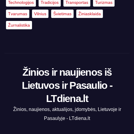
Technologijos
Tradicijos
Transportas
Turizmas
Tvarumas
Vilnius
Švietimas
Žiniasklaida
Žurnalistika
Žinios ir naujienos iš
Lietuvos ir Pasaulio -
LTdiena.lt
Žinios, naujienos, aktualijos, įdomybės, Lietuvoje ir
Pasaulyje - LTdiena.lt