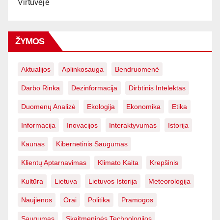
Virtuvėje
ŽYMOS
Aktualijos
Aplinkosauga
Bendruomenė
Darbo Rinka
Dezinformacija
Dirbtinis Intelektas
Duomenų Analizė
Ekologija
Ekonomika
Etika
Informacija
Inovacijos
Interaktyvumas
Istorija
Kaunas
Kibernetinis Saugumas
Klientų Aptarnavimas
Klimato Kaita
Krepšinis
Kultūra
Lietuva
Lietuvos Istorija
Meteorologija
Naujienos
Orai
Politika
Pramogos
Saugumas
Skaitmeninės Technologijos