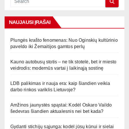
NAUJAUSI ĮRAŠAI
Plungės krašto fenomenas: Nuo Oginskių kultūrinio
paveldo iki Žemaitijos gamtos perlų
Kauno autobusų stotis – ne tik stotelė, bet ir miesto
veidrodis: modernūs vartai į laikinąją sostinę
LDB palikimas ir nauja era: kaip šiandien veikia
darbo rinkos variklis Lietuvoje?
Amžinos jaunystės spąstai: Kodėl Oskaro Vaildo
šedevras šiandien aktualesnis nei bet kada?
Gydanti stichijų sąjunga: kodėl jūsų kūnui ir sielai