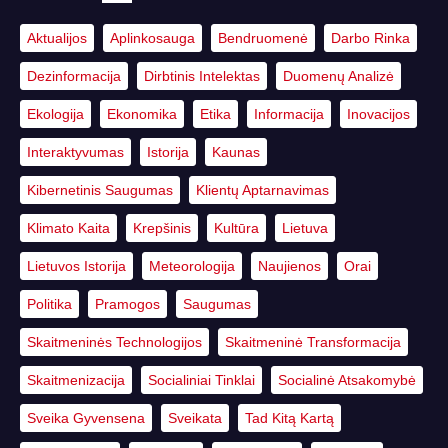
Aktualijos
Aplinkosauga
Bendruomenė
Darbo Rinka
Dezinformacija
Dirbtinis Intelektas
Duomenų Analizė
Ekologija
Ekonomika
Etika
Informacija
Inovacijos
Interaktyvumas
Istorija
Kaunas
Kibernetinis Saugumas
Klientų Aptarnavimas
Klimato Kaita
Krepšinis
Kultūra
Lietuva
Lietuvos Istorija
Meteorologija
Naujienos
Orai
Politika
Pramogos
Saugumas
Skaitmeninės Technologijos
Skaitmeninė Transformacija
Skaitmenizacija
Socialiniai Tinklai
Socialinė Atsakomybė
Sveika Gyvensena
Sveikata
Tad Kitą Kartą