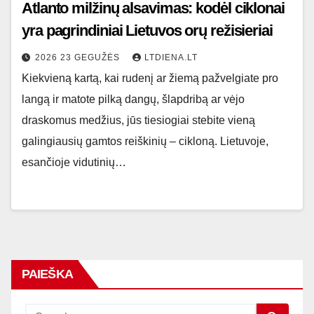
Atlanto milžinų alsavimas: kodėl ciklonai
yra pagrindiniai Lietuvos orų režisieriai
2026 23 GEGUŽĖS
LTDIENA.LT
Kiekvieną kartą, kai rudenį ar žiemą pažvelgiate pro
langą ir matote pilką dangų, šlapdribą ar vėjo
draskomus medžius, jūs tiesiogiai stebite vieną
galingiausių gamtos reiškinių – cikloną. Lietuvoje,
esančioje vidutinių…
PAIEŠKA