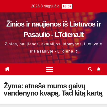
Skip
2026 8 rugpjūčio
18:57
to
content
Žinios ir naujienos iš Lietuvos ir
Pasaulio - LTdiena.lt
Žinios, naujienos, aktualijos, įdomybės, Lietuvoje
ir Pasaulyje - LTdiena.lt
Žyma:
atneša mums gaivų
vandenyno kvapą. Tad kitą kartą