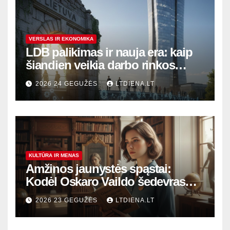
VERSLAS IR EKONOMIKA
LDB palikimas ir nauja era: kaip
šiandien veikia darbo rinkos
variklis Lietuvoje?
2026 24 GEGUŽĖS
LTDIENA.LT
KULTŪRA IR MENAS
Amžinos jaunystės spąstai:
Kodėl Oskaro Vaildo šedevras
šiandien aktualesnis nei bet
2026 23 GEGUŽĖS
LTDIENA.LT
kada?