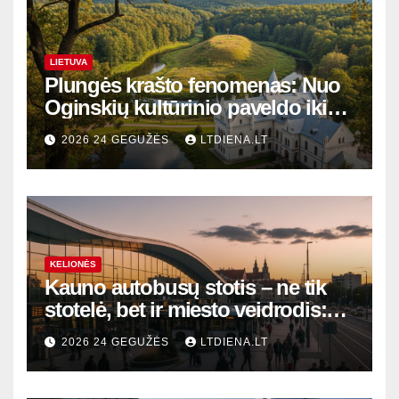
LIETUVA
Plungės krašto fenomenas: Nuo
Oginskių kultūrinio paveldo iki
Žemaitijos gamtos perlų
2026 24 GEGUŽĖS
LTDIENA.LT
KELIONĖS
Kauno autobusų stotis – ne tik
stotelė, bet ir miesto veidrodis:
modernūs vartai į laikinąją
2026 24 GEGUŽĖS
LTDIENA.LT
sostinę