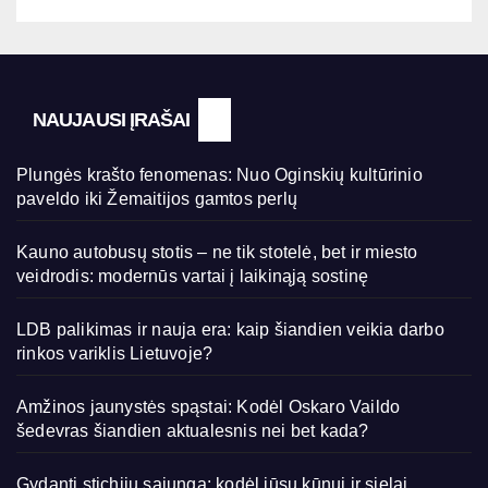
NAUJAUSI ĮRAŠAI
Plungės krašto fenomenas: Nuo Oginskių kultūrinio
paveldo iki Žemaitijos gamtos perlų
Kauno autobusų stotis – ne tik stotelė, bet ir miesto
veidrodis: modernūs vartai į laikinąją sostinę
LDB palikimas ir nauja era: kaip šiandien veikia darbo
rinkos variklis Lietuvoje?
Amžinos jaunystės spąstai: Kodėl Oskaro Vaildo
šedevras šiandien aktualesnis nei bet kada?
Gydanti stichijų sąjunga: kodėl jūsų kūnui ir sielai