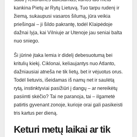
kankina Pietų ar Rytų Lietuvą. Tuo tarpu rudenį ir
žiemą, sukaupusi vasaros šilumą, jūra veikia
priešingai – ji šildo pakrantę, todėl Klaipėdoje
dažnai lyja, kai Vilniuje ar Utenoje jau seniai balta
nuo sniego.
Ši jūrinė įtaka lemia ir didelį debesuotumą bei
kritulių kiekį. Ciklonai, keliaujantys nuo Atlanto,
dažniausiai atneša ne tik lietų, bet ir vėjuotus orus.
Todėl lietuvis, išeidamas iš namų net ir saulėtą
rytą, instinktyviai pasižiūri į dangų – ar nereikėtų
pasiimti skėčio? Tai ne paranoja, tai – ilgametė
patirtis gyvenant zonoje, kurioje orai gali pasikeisti
tris kartus per dieną.
Keturi metų laikai ar tik