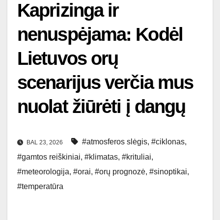
Kaprizinga ir
nenuspėjama: Kodėl
Lietuvos orų
scenarijus verčia mus
nuolat žiūrėti į dangų
#atmosferos slėgis
,
#ciklonas
,
BAL 23, 2026
#gamtos reiškiniai
,
#klimatas
,
#krituliai
,
#meteorologija
,
#orai
,
#orų prognozė
,
#sinoptikai
,
#temperatūra