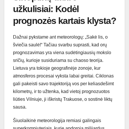
užkulisiai: Kodėl
prognozės kartais klysta?
Dažnai pykstame ant meteorologų: „Sakė lis, o
šviečia saulė!“ Tačiau svarbu suprasti, kad orų
prognozavimas yra viena sudėtingiausių mokslo
sričių, kurioje susiduriama su chaoso teorija.
Lietuva yra tokioje geografinėje zonoje, kur
atmosferos procesai vyksta labai greitai. Ciklonas
gali pakeisti savo trajektoriją vos per keliasdešimt
kilometrų, ir to užtenka, kad vietoj prognozuotos
liūties Vilniuje, ji iškristų Trakuose, o sostinė liktų
sausa.
Šiuolaikinė meteorologija remiasi galingais
superkompiuteriais, kurie apdoroja milijardus