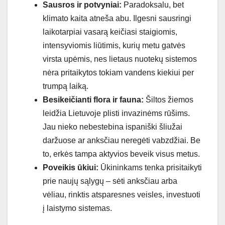
Sausros ir potvyniai:
Paradoksalu, bet
klimato kaita atneša abu. Ilgesni sausringi
laikotarpiai vasarą keičiasi staigiomis,
intensyviomis liūtimis, kurių metu gatvės
virsta upėmis, nes lietaus nuotekų sistemos
nėra pritaikytos tokiam vandens kiekiui per
trumpą laiką.
Besikeičianti flora ir fauna:
Šiltos žiemos
leidžia Lietuvoje plisti invazinėms rūšims.
Jau nieko nebestebina ispaniški šliužai
daržuose ar anksčiau neregėti vabzdžiai. Be
to, erkės tampa aktyvios beveik visus metus.
Poveikis ūkiui:
Ūkininkams tenka prisitaikyti
prie naujų sąlygų – sėti anksčiau arba
vėliau, rinktis atsparesnes veisles, investuoti
į laistymo sistemas.