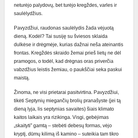
neturėjo palydovų, bet turėjo kregždes, varles ir
saulėlydžius.
Pavyzdžiui, raudonas saulėlydis žada vėjuotą
dieną. Kodėl? Tai susiję su šviesos sklaida
dulkėse ir drėgmėje, kurias dažnai neša ateinantis
frontas. Kregždės skraido žemai prieš lietų ne dėl
pramogos, o todėl, kad drėgnas oras priverčia
vabzdžius leistis žemiau, o paukščiai seka paskui
maistą.
Žinoma, ne visi prietarai pasitvirtina. Pavyzdžiui,
tikėti Septynių miegančių brolių pranašyste (jei tą
dieną lyja, lis septynias savaites) šiais klimato
kaitos laikais yra rizikinga. Visgi, gebėjimas
„skaityti” gamtą – stebėti debesų formas, vėjo
kryptį, dūmų kilimą iš kamino – suteikia tam tikro