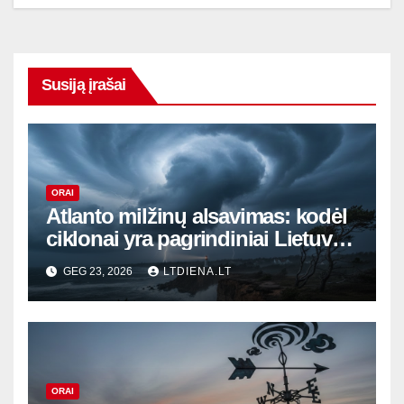
Susiją įrašai
ORAI
Atlanto milžinų alsavimas: kodėl
ciklonai yra pagrindiniai Lietuvos
orų režisieriai
GEG 23, 2026
LTDIENA.LT
ORAI