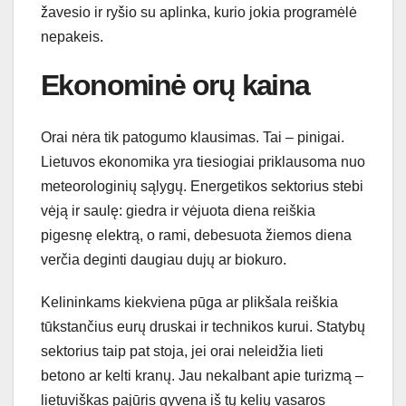
žavesio ir ryšio su aplinka, kurio jokia programėlė
nepakeis.
Ekonominė orų kaina
Orai nėra tik patogumo klausimas. Tai – pinigai.
Lietuvos ekonomika yra tiesiogiai priklausoma nuo
meteorologinių sąlygų. Energetikos sektorius stebi
vėją ir saulę: giedra ir vėjuota diena reiškia
pigesnę elektrą, o rami, debesuota žiemos diena
verčia deginti daugiau dujų ar biokuro.
Kelininkams kiekviena pūga ar plikšala reiškia
tūkstančius eurų druskai ir technikos kurui. Statybų
sektorius taip pat stoja, jei orai neleidžia lieti
betono ar kelti kranų. Jau nekalbant apie turizmą –
lietuviškas pajūris gyvena iš tų kelių vasaros