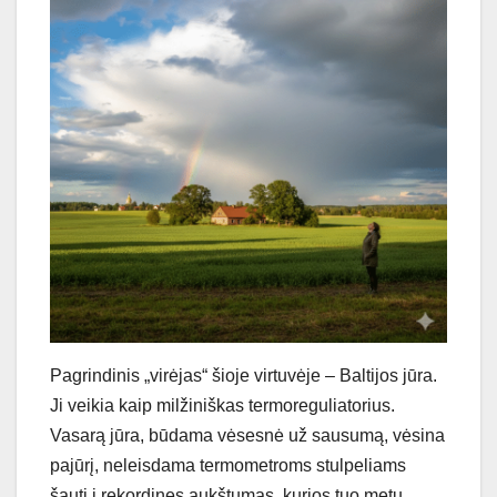
Pagrindinis „virėjas“ šioje virtuvėje – Baltijos jūra.
Ji veikia kaip milžiniškas termoreguliatorius.
Vasarą jūra, būdama vėsesnė už sausumą, vėsina
pajūrį, neleisdama termometroms stulpeliams
šauti į rekordines aukštumas, kurios tuo metu