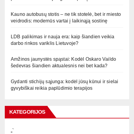
Kauno autobusų stotis – ne tik stotelė, bet ir miesto
veidrodis: modernūs vartai į laikinąją sostinę
LDB palikimas ir nauja era: kaip šiandien veikia
darbo rinkos variklis Lietuvoje?
Amžinos jaunystės spąstai: Kodėl Oskaro Vaildo
šedevras šiandien aktualesnis nei bet kada?
Gydanti stichijų sąjunga: kodėl jūsų kūnui ir sielai
gyvybiškai reikia paplūdimio terapijos
KATEGORIJOS
„`