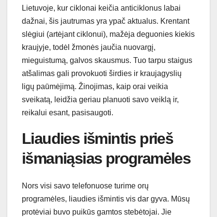
Lietuvoje, kur ciklonai keičia anticiklonus labai
dažnai, šis jautrumas yra ypač aktualus. Krentant
slėgiui (artėjant ciklonui), mažėja deguonies kiekis
kraujyje, todėl žmonės jaučia nuovargį,
mieguistumą, galvos skausmus. Tuo tarpu staigus
atšalimas gali provokuoti širdies ir kraujagyslių
ligų paūmėjimą. Žinojimas, kaip orai veikia
sveikatą, leidžia geriau planuoti savo veiklą ir,
reikalui esant, pasisaugoti.
Liaudies išmintis prieš
išmaniąsias programėles
Nors visi savo telefonuose turime orų
programėles, liaudies išmintis vis dar gyva. Mūsų
protėviai buvo puikūs gamtos stebėtojai. Jie