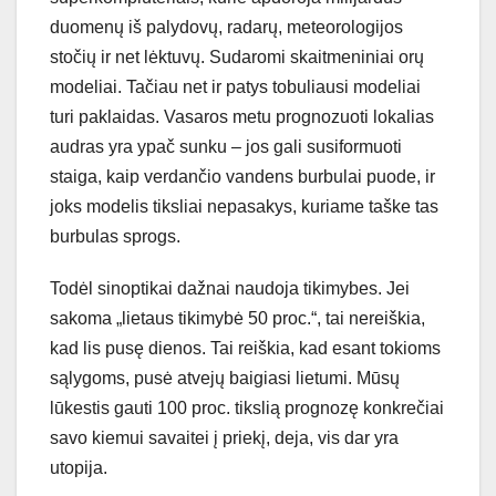
duomenų iš palydovų, radarų, meteorologijos
stočių ir net lėktuvų. Sudaromi skaitmeniniai orų
modeliai. Tačiau net ir patys tobuliausi modeliai
turi paklaidas. Vasaros metu prognozuoti lokalias
audras yra ypač sunku – jos gali susiformuoti
staiga, kaip verdančio vandens burbulai puode, ir
joks modelis tiksliai nepasakys, kuriame taške tas
burbulas sprogs.
Todėl sinoptikai dažnai naudoja tikimybes. Jei
sakoma „lietaus tikimybė 50 proc.“, tai nereiškia,
kad lis pusę dienos. Tai reiškia, kad esant tokioms
sąlygoms, pusė atvejų baigiasi lietumi. Mūsų
lūkestis gauti 100 proc. tikslią prognozę konkrečiai
savo kiemui savaitei į priekį, deja, vis dar yra
utopija.