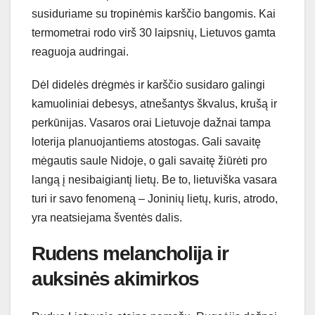
susiduriame su tropinėmis karščio bangomis. Kai
termometrai rodo virš 30 laipsnių, Lietuvos gamta
reaguoja audringai.
Dėl didelės drėgmės ir karščio susidaro galingi
kamuoliniai debesys, atnešantys škvalus, krušą ir
perkūnijas. Vasaros orai Lietuvoje dažnai tampa
loterija planuojantiems atostogas. Gali savaitę
mėgautis saule Nidoje, o gali savaitę žiūrėti pro
langą į nesibaigiantį lietų. Be to, lietuviška vasara
turi ir savo fenomeną – Joninių lietų, kuris, atrodo,
yra neatsiejama šventės dalis.
Rudens melancholija ir
auksinės akimirkos