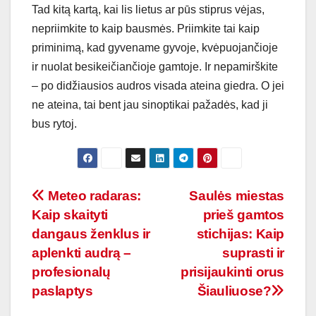
Tad kitą kartą, kai lis lietus ar pūs stiprus vėjas,
nepriimkite to kaip bausmės. Priimkite tai kaip
priminimą, kad gyvename gyvoje, kvėpuojančioje
ir nuolat besikeičiančioje gamtoje. Ir nepamirškite
– po didžiausios audros visada ateina giedra. O jei
ne ateina, tai bent jau sinoptikai pažadės, kad ji
bus rytoj.
Navigacija
Meteo radaras:
Saulės miestas
Kaip skaityti
prieš gamtos
tarp
dangaus ženklus ir
stichijas: Kaip
įrašų
aplenkti audrą –
suprasti ir
profesionalų
prisijaukinti orus
paslaptys
Šiauliuose?