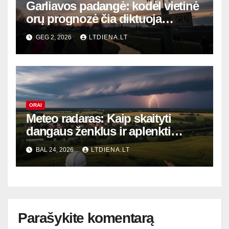
Garliavos padangė: kodėl vietinė
orų prognozė čia diktuoja
gyvenimo ritmą?
GEG 2, 2026
LTDIENA.LT
ORAI
Meteo radaras: Kaip skaityti
dangaus ženklus ir aplenkti
audrą – profesionalų paslaptys
BAL 24, 2026
LTDIENA.LT
Parašykite komentarą