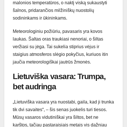
malonios temperatūros, o naktį viską sukaustyti
šalnos, pridarančios milžiniškų nuostolių
sodininkams ir ūkininkams.
Meteorologiniu požiūriu, pavasaris yra kovos
laukas. Šaltas oras traukiasi nenoriai, o šiltas
veržiasi su jėga. Tai sukelia stiprius vėjus ir
staigius atmosferos slėgio pokyčius, kuriuos itin
jaučia meteorologiškai jautrūs žmonės.
Lietuviška vasara: Trumpa,
bet audringa
„Lietuviška vasara yra nuostabi, gaila, kad ji trunka
tik dvi savaites“, – šis senas juokelis turi tiesos.
Mūsų vasaros vidutiniškai yra šiltos, bet ne
karštos, tačiau pastaraisiais metais vis dažniau