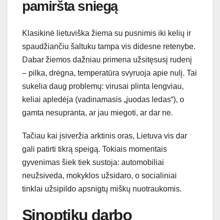
pamiršta sniegą
Klasikinė lietuviška žiema su pusnimis iki kelių ir
spaudžiančiu šaltuku tampa vis didesne retenybe.
Dabar žiemos dažniau primena užsitęsusį rudenį
– pilka, drėgna, temperatūra svyruoja apie nulį. Tai
sukelia daug problemų: virusai plinta lengviau,
keliai apledėja (vadinamasis „juodas ledas“), o
gamta nesupranta, ar jau miegoti, ar dar ne.
Tačiau kai įsiveržia arktinis oras, Lietuva vis dar
gali patirti tikrą speigą. Tokiais momentais
gyvenimas šiek tiek sustoja: automobiliai
neužsiveda, mokyklos užsidaro, o socialiniai
tinklai užsipildo apsnigtų miškų nuotraukomis.
Sinoptikų darbo