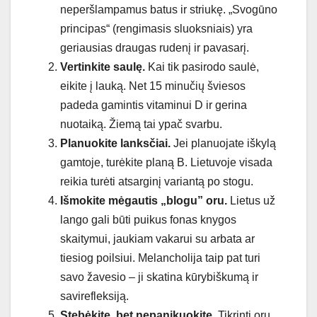
neperšlampamus batus ir striukę. „Svogūno
principas“ (rengimasis sluoksniais) yra
geriausias draugas rudenį ir pavasarį.
Vertinkite saulę.
Kai tik pasirodo saulė,
eikite į lauką. Net 15 minučių šviesos
padeda gamintis vitaminui D ir gerina
nuotaiką. Žiemą tai ypač svarbu.
Planuokite lanksčiai.
Jei planuojate iškylą
gamtoje, turėkite planą B. Lietuvoje visada
reikia turėti atsarginį variantą po stogu.
Išmokite mėgautis „blogu” oru.
Lietus už
lango gali būti puikus fonas knygos
skaitymui, jaukiam vakarui su arbata ar
tiesiog poilsiui. Melancholija taip pat turi
savo žavesio – ji skatina kūrybiškumą ir
savirefleksiją.
Stebėkite, bet nepanikuokite.
Tikrinti orų