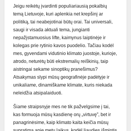
Jeigu reikėtų įvardinti populiariausią pokalbių
temą Lietuvoje, kuri aplenkia net krepšinį ar
politiką, tai neabejotinai būtų orai. Tai universali,
saugi ir visada aktuali tema, jungianti
nepažįstamuosius lifte, kaimynus laiptinėje ir
kolegas prie rytinio kavos puodelio. Tačiau kodėl
mes, gyvendami vidutinio klimato juostoje, kurioje,
atrodo, neturėtų būti ekstremalių reiškinių, taip
aistringai sekame sinoptikų pranešimus?
Atsakymas slypi mūsų geografinėje padėtyje ir
unikaliame, dinamiškame klimate, kuris niekada
neleidžia atsipalaiduoti.
Šiame straipsnyje mes ne tik pažvelgsime į tai,
kas formuoja mūsų kasdienę orų „virtuvę”, bet ir
panagrinėsime, kaip klimato kaita keičia mūsų
supratimą apie metų laikus, kodėl liaudies išmintis