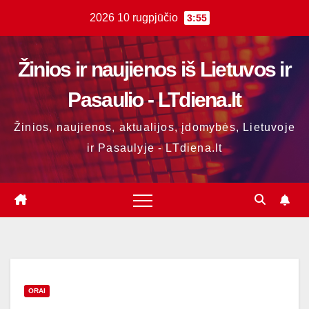
Skip
2026 10 rugpjūčio
3:55
to
content
Žinios ir naujienos iš Lietuvos ir
Pasaulio - LTdiena.lt
Žinios, naujienos, aktualijos, įdomybės, Lietuvoje
ir Pasaulyje - LTdiena.lt
ORAI