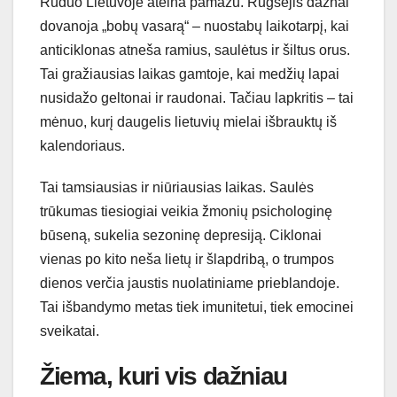
Ruduo Lietuvoje ateina pamažu. Rugsėjis dažnai
dovanoja „bobų vasarą“ – nuostabų laikotarpį, kai
anticiklonas atneša ramius, saulėtus ir šiltus orus.
Tai gražiausias laikas gamtoje, kai medžių lapai
nusidažo geltonai ir raudonai. Tačiau lapkritis – tai
mėnuo, kurį daugelis lietuvių mielai išbrauktų iš
kalendoriaus.
Tai tamsiausias ir niūriausias laikas. Saulės
trūkumas tiesiogiai veikia žmonių psichologinę
būseną, sukelia sezoninę depresiją. Ciklonai
vienas po kito neša lietų ir šlapdribą, o trumpos
dienos verčia jaustis nuolatiniame prieblandoje.
Tai išbandymo metas tiek imunitetui, tiek emocinei
sveikatai.
Žiema, kuri vis dažniau