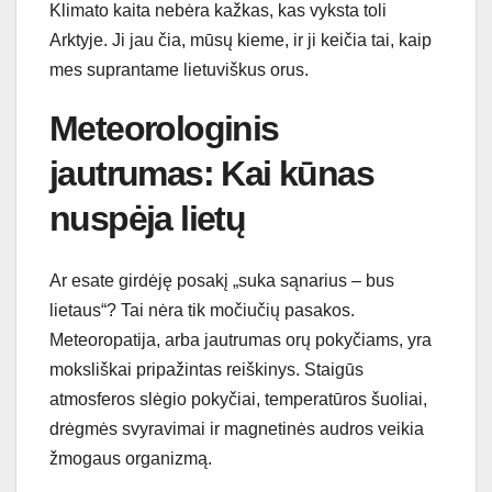
Klimato kaita nebėra kažkas, kas vyksta toli
Arktyje. Ji jau čia, mūsų kieme, ir ji keičia tai, kaip
mes suprantame lietuviškus orus.
Meteorologinis
jautrumas: Kai kūnas
nuspėja lietų
Ar esate girdėję posakį „suka sąnarius – bus
lietaus“? Tai nėra tik močiučių pasakos.
Meteoropatija, arba jautrumas orų pokyčiams, yra
moksliškai pripažintas reiškinys. Staigūs
atmosferos slėgio pokyčiai, temperatūros šuoliai,
drėgmės svyravimai ir magnetinės audros veikia
žmogaus organizmą.