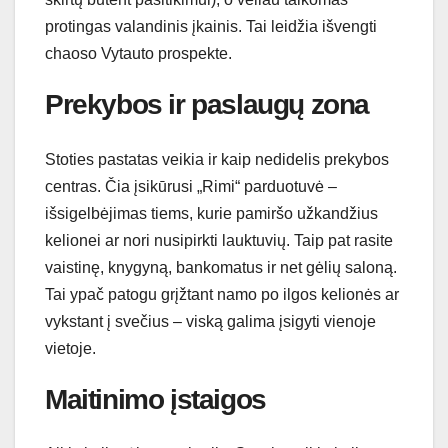
protingas valandinis įkainis. Tai leidžia išvengti
chaoso Vytauto prospekte.
Prekybos ir paslaugų zona
Stoties pastatas veikia ir kaip nedidelis prekybos
centras. Čia įsikūrusi „Rimi“ parduotuvė –
išsigelbėjimas tiems, kurie pamiršo užkandžius
kelionei ar nori nusipirkti lauktuvių. Taip pat rasite
vaistinę, knygyną, bankomatus ir net gėlių saloną.
Tai ypač patogu grįžtant namo po ilgos kelionės ar
vykstant į svečius – viską galima įsigyti vienoje
vietoje.
Maitinimo įstaigos