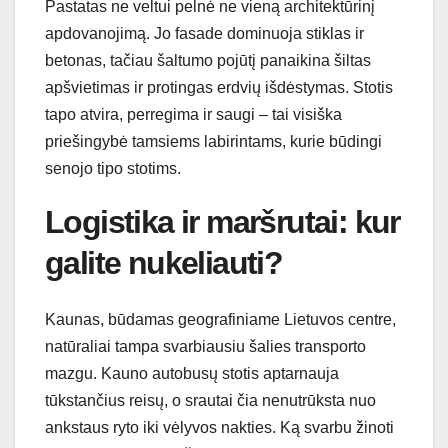
Pastatas ne veltui pelnė ne vieną architektūrinį
apdovanojimą. Jo fasade dominuoja stiklas ir
betonas, tačiau šaltumo pojūtį panaikina šiltas
apšvietimas ir protingas erdvių išdėstymas. Stotis
tapo atvira, perregima ir saugi – tai visiška
priešingybė tamsiems labirintams, kurie būdingi
senojo tipo stotims.
Logistika ir maršrutai: kur
galite nukeliauti?
Kaunas, būdamas geografiniame Lietuvos centre,
natūraliai tampa svarbiausiu šalies transporto
mazgu. Kauno autobusų stotis aptarnauja
tūkstančius reisų, o srautai čia nenutrūksta nuo
ankstaus ryto iki vėlyvos nakties. Ką svarbu žinoti