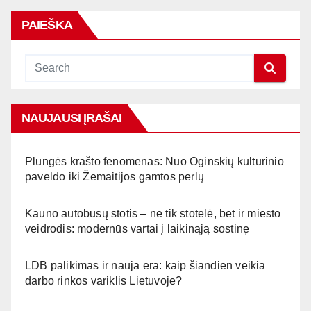
PAIEŠKA
NAUJAUSI ĮRAŠAI
Plungės krašto fenomenas: Nuo Oginskių kultūrinio
paveldo iki Žemaitijos gamtos perlų
Kauno autobusų stotis – ne tik stotelė, bet ir miesto
veidrodis: modernūs vartai į laikinąją sostinę
LDB palikimas ir nauja era: kaip šiandien veikia
darbo rinkos variklis Lietuvoje?