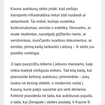
Kauno autobusų stotis įrodė, kad viešojo
transporto infrastruktūra neturi būti nuobodi ar
atstumianti. Tai erdvė, kurioje susitinka
funkcionalumas, verslas ir estetika. Nesvarbu, ar
esate studentas, savaitgalį grįžtantis namo, ar
verslininkas, siunčiantis svarbius dokumentus, ar
turistas, pirmą kartą lankantis Lietuvą – ši stotis jus
pasitiks svetingai.
Ji tapo pavyzdžiu kitiems Lietuvos miestams, kaip
reikia tvarkyti viešąsias erdves. Tad kitą kartą, kai
planuosite kelionę autobusu, prisiminkite – jūsų
laukia ne tiesiog stotelė, o modernūs vartai į
Kauną, kurie patys savaime yra verti dėmesio.
Kelionė prasideda ne tada, kai autobusas pajuda,
o tada, kai įžengiate į stoties pastatą. Ir Kaune ši