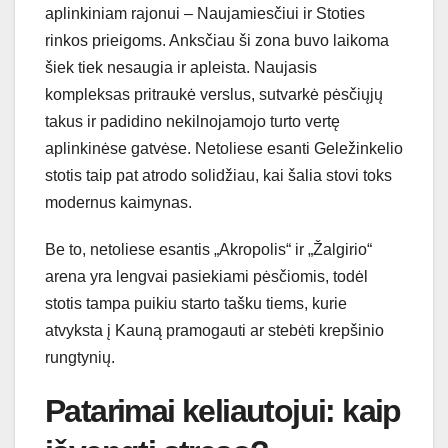
aplinkiniam rajonui – Naujamiesčiui ir Stoties
rinkos prieigoms. Anksčiau ši zona buvo laikoma
šiek tiek nesaugia ir apleista. Naujasis
kompleksas pritraukė verslus, sutvarkė pėsčiųjų
takus ir padidino nekilnojamojo turto vertę
aplinkinėse gatvėse. Netoliese esanti Geležinkelio
stotis taip pat atrodo solidžiau, kai šalia stovi toks
modernus kaimynas.
Be to, netoliese esantis „Akropolis“ ir „Žalgirio“
arena yra lengvai pasiekiami pėsčiomis, todėl
stotis tampa puikiu starto tašku tiems, kurie
atvyksta į Kauną pramogauti ar stebėti krepšinio
rungtynių.
Patarimai keliautojui: kaip