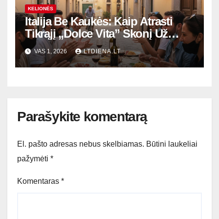
KELIONĖS
Italija Be Kaukės: Kaip Atrasti
Tikrąjį „Dolce Vita” Skonį Už
Turistinių Atvirukų
VAS 1, 2026
LTDIENA.LT
Parašykite komentarą
El. pašto adresas nebus skelbiamas.
Būtini laukeliai
pažymėti
*
Komentaras
*