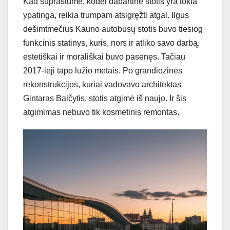
Kad suprastume, kodėl dabartinė stotis yra tokia
ypatinga, reikia trumpam atsigręžti atgal. Ilgus
dešimtmečius Kauno autobusų stotis buvo tiesiog
funkcinis statinys, kuris, nors ir atliko savo darbą,
estetiškai ir morališkai buvo pasenęs. Tačiau
2017-ieji tapo lūžio metais. Po grandiozinės
rekonstrukcijos, kuriai vadovavo architektas
Gintaras Balčytis, stotis atgimė iš naujo. Ir šis
atgimimas nebuvo tik kosmetinis remontas.