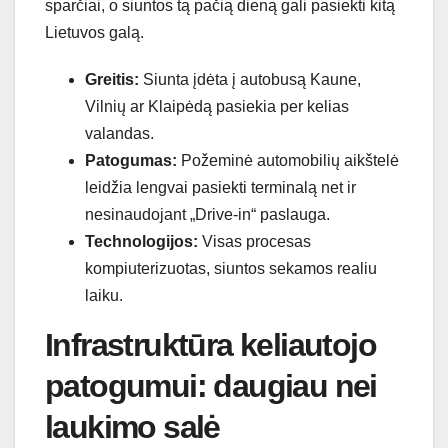
sparčiai, o siuntos tą pačią dieną gali pasiekti kitą
Lietuvos galą.
Greitis:
Siunta įdėta į autobusą Kaune,
Vilnių ar Klaipėdą pasiekia per kelias
valandas.
Patogumas:
Požeminė automobilių aikštelė
leidžia lengvai pasiekti terminalą net ir
nesinaudojant „Drive-in“ paslauga.
Technologijos:
Visas procesas
kompiuterizuotas, siuntos sekamos realiu
laiku.
Infrastruktūra keliautojo
patogumui: daugiau nei
laukimo salė