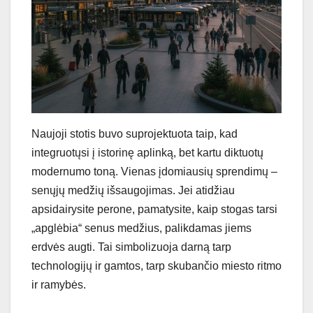
Naujoji stotis buvo suprojektuota taip, kad
integruotųsi į istorinę aplinką, bet kartu diktuotų
modernumo toną. Vienas įdomiausių sprendimų –
senųjų medžių išsaugojimas. Jei atidžiau
apsidairysite perone, pamatysite, kaip stogas tarsi
„apglėbia“ senus medžius, palikdamas jiems
erdvės augti. Tai simbolizuoja darną tarp
technologijų ir gamtos, tarp skubančio miesto ritmo
ir ramybės.