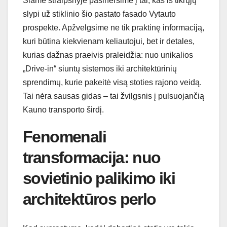
Šiame straipsnyje pasinersime į tai, kas iš tikrųjų
slypi už stiklinio šio pastato fasado Vytauto
prospekte. Apžvelgsime ne tik praktinę informaciją,
kuri būtina kiekvienam keliautojui, bet ir detales,
kurias dažnas praeivis praleidžia: nuo unikalios
„Drive-in“ siuntų sistemos iki architektūrinių
sprendimų, kurie pakeitė visą stoties rajono veidą.
Tai nėra sausas gidas – tai žvilgsnis į pulsuojančią
Kauno transporto širdį.
Fenomenali
transformacija: nuo
sovietinio palikimo iki
architektūros perlo