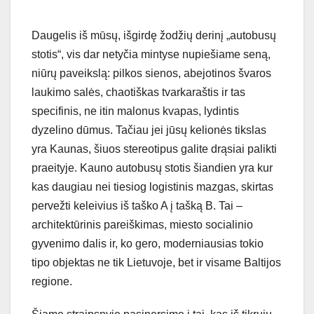
Daugelis iš mūsų, išgirdę žodžių derinį „autobusų
stotis“, vis dar netyčia mintyse nupiešiame seną,
niūrų paveikslą: pilkos sienos, abejotinos švaros
laukimo salės, chaotiškas tvarkaraštis ir tas
specifinis, ne itin malonus kvapas, lydintis
dyzelino dūmus. Tačiau jei jūsų kelionės tikslas
yra Kaunas, šiuos stereotipus galite drąsiai palikti
praeityje. Kauno autobusų stotis šiandien yra kur
kas daugiau nei tiesiog logistinis mazgas, skirtas
pervežti keleivius iš taško A į tašką B. Tai –
architektūrinis pareiškimas, miesto socialinio
gyvenimo dalis ir, ko gero, moderniausias tokio
tipo objektas ne tik Lietuvoje, bet ir visame Baltijos
regione.