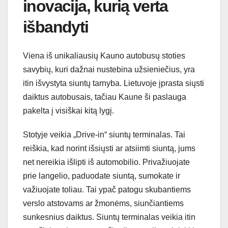
inovacija, kurią verta
išbandyti
Viena iš unikaliausių Kauno autobusų stoties
savybių, kuri dažnai nustebina užsieniečius, yra
itin išvystyta siuntų tarnyba. Lietuvoje įprasta siųsti
daiktus autobusais, tačiau Kaune ši paslauga
pakelta į visiškai kitą lygį.
Stotyje veikia „Drive-in“ siuntų terminalas. Tai
reiškia, kad norint išsiųsti ar atsiimti siuntą, jums
net nereikia išlipti iš automobilio. Privažiuojate
prie langelio, paduodate siuntą, sumokate ir
važiuojate toliau. Tai ypač patogu skubantiems
verslo atstovams ar žmonėms, siunčiantiems
sunkesnius daiktus. Siuntų terminalas veikia itin