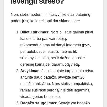
išvengti streso?
Nors stotis moderni ir intuityvi, keletas patarimų
padės jūsų kelionei tapti dar sklandesne:
Bilietų pirkimas:
Nors bilietus galima pirkti
kasose arba pas vairuotoją,
rekomenduojama tai daryti internetu (pvz.,
per autobusubilietai.lt). Taip ne tik
sutaupysite laiko, bet ir dažnai gausite
geresnę kainą bei garantuotą vietą.
Atvykimas:
Jei keliaujate tarptautiniu reisu
ar turite daug bagažo, atvykite bent 20
minučių anksčiau. Nors stotis kompaktiška,
ramiai susirasti peroną ir įsidėti lagaminą
visada geriau be streso.
Bagažo saugojimas:
Stotyje yra bagažo