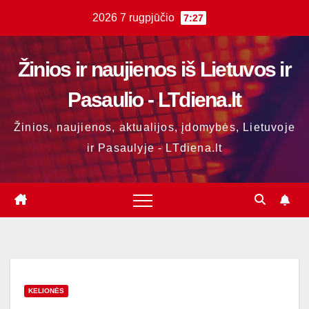
Skip
2026 7 rugpjūčio
7:27
to
content
Žinios ir naujienos iš Lietuvos ir
Pasaulio - LTdiena.lt
Žinios, naujienos, aktualijos, įdomybės, Lietuvoje
ir Pasaulyje - LTdiena.lt
KELIONĖS