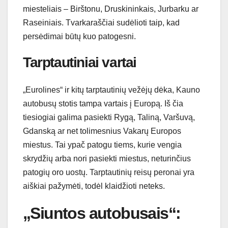
miesteliais – Birštonu, Druskininkais, Jurbarku ar
Raseiniais. Tvarkaraščiai sudėlioti taip, kad
persėdimai būtų kuo patogesni.
Tarptautiniai vartai
„Eurolines“ ir kitų tarptautinių vežėjų dėka, Kauno
autobusų stotis tampa vartais į Europą. Iš čia
tiesiogiai galima pasiekti Rygą, Taliną, Varšuvą,
Gdanską ar net tolimesnius Vakarų Europos
miestus. Tai ypač patogu tiems, kurie vengia
skrydžių arba nori pasiekti miestus, neturinčius
patogių oro uostų. Tarptautinių reisų peronai yra
aiškiai pažymėti, todėl klaidžioti neteks.
„Siuntos autobusais“: