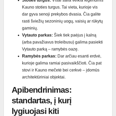
Stoties turgus:
Visai šalia veikia legendinis
Kauno stoties turgus. Tai vieta, kurioje vis
dar gyva senoji prekybos dvasia. Čia galite
rasti šviežių sezoninių uogų, vaisių ar rūkytų
gaminių.
Vytauto parkas:
Šiek tiek paėjus į kalną
(arba pavažiavus troleibusu) galima pasiekti
Vytauto parką – ramybės oazę.
Ramybės parkas:
Dar arčiau esanti erdvė,
kurioje galima ramiai pasivaikščioti. Čia pat
stovi ir Kauno mečetė bei cerkvė – įdomūs
architektūriniai objektai.
Apibendrinimas:
standartas, į kurį
lygiuojasi kiti