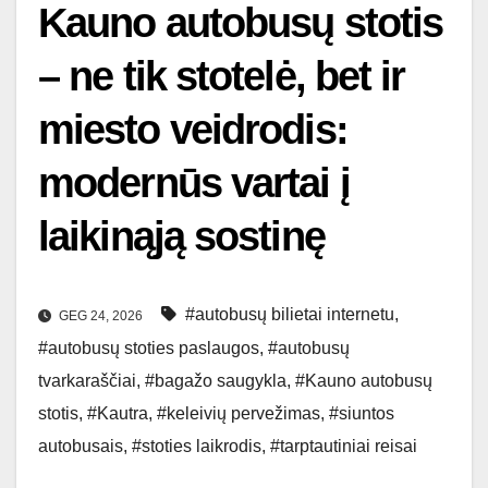
Kauno autobusų stotis
– ne tik stotelė, bet ir
miesto veidrodis:
modernūs vartai į
laikinąją sostinę
#autobusų bilietai internetu
,
GEG 24, 2026
#autobusų stoties paslaugos
,
#autobusų
tvarkaraščiai
,
#bagažo saugykla
,
#Kauno autobusų
stotis
,
#Kautra
,
#keleivių pervežimas
,
#siuntos
autobusais
,
#stoties laikrodis
,
#tarptautiniai reisai