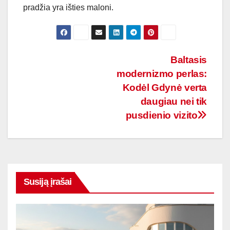
pradžia yra išties maloni.
Navigacija
Baltasis
modernizmo perlas:
tarp
Kodėl Gdynė verta
įrašų
daugiau nei tik
pusdienio vizito
Susiją įrašai