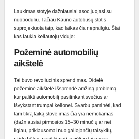
Laukimas stotyje dažniausiai asocijuojasi su
nuoboduliu. Tačiau Kauno autobusų stotis
suprojektuota taip, kad laikas čia neprailgtų. Štai
kas laukia keliautojų viduje:
Požeminė automobilių
aikštelė
Tai buvo revoliucinis sprendimas. Didelė
požeminė aikštelė išsprendė amžiną problemą –
kur palikti automobilį pasitinkant svečius ar
išvykstant trumpai kelionei. Svarbu paminėti, kad
tam tikrą laiką stovėjimas čia yra nemokamas
(dažniausiai pirmosios 15–30 minučių ar net
ilgiau, priklausomai nuo galiojančių taisyklių,
skirtų būtent pasitikimui), o vėliau taikomas