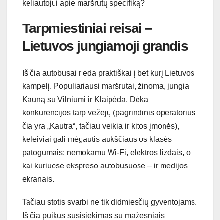
keliautojui apie maršrutų specifiką?
Tarpmiestiniai reisai –
Lietuvos jungiamoji grandis
Iš čia autobusai rieda praktiškai į bet kurį Lietuvos
kampelį. Populiariausi maršrutai, žinoma, jungia
Kauną su Vilniumi ir Klaipėda. Dėka
konkurencijos tarp vežėjų (pagrindinis operatorius
čia yra „Kautra“, tačiau veikia ir kitos įmonės),
keleiviai gali mėgautis aukščiausios klasės
patogumais: nemokamu Wi-Fi, elektros lizdais, o
kai kuriuose ekspreso autobusuose – ir medijos
ekranais.
Tačiau stotis svarbi ne tik didmiesčių gyventojams.
Iš čia puikus susisiekimas su mažesniais