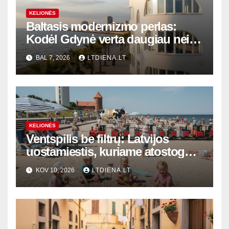
KELIONĖS
Baltasis modernizmo perlas:
Kodėl Gdynė verta daugiau nei
tik pusdienio vizito
BAL 7, 2026
LTDIENA.LT
KELIONĖS
Ventspilis be filtrų: Latvijos
uostamiestis, kuriame atostogų
taisykles diktuoja šeimos ir
KOV 10, 2026
LTDIENA.LT
vaizduotė