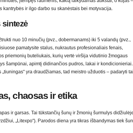
 minutes, įtempęs raumenis, kaklą laikydamas aukštai, o kojas 
lės kantrybės ir ilgo darbo su skanėstais bei motyvacija.
 sintezė
žtrukti nuo 10 minučių (pvz., dobermanams) iki 5 valandų (pvz.,
siuose pamatysite stalus, nukrautus profesionaliais fenais,
kos priemonių buteliukais, kurių vertė viršija vidutinio žmogaus
s šampūnai, apimtį didinančios pudros, lakai ir kondicionieriai.
s „tiuningas“ yra draudžiamas, tad meistro užduotis – padaryti ta
s, chaosas ir etika
apas ir garsas. Tai tūkstančių šunų ir žmonių šurmulys didžiulėj
zdžiui, „Litexpo“). Parodos diena yra tikras išbandymas tiek šun