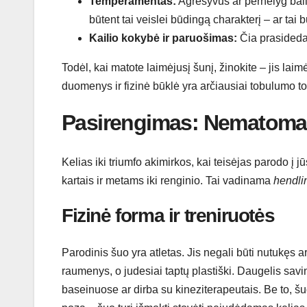
Temperamentas:
Agresyvus ar pernelyg bail
būtent tai veislei būdingą charakterį – ar ta
Kailio kokybė ir paruošimas:
Čia prasideda v
Todėl, kai matote laimėjusį šunį, žinokite – jis laim
duomenys ir fizinė būklė yra arčiausiai tobulumo to
Pasirengimas: Nematoma l
Kelias iki triumfo akimirkos, kai teisėjas parodo į j
kartais ir metams iki renginio. Tai vadinama
hendli
Fizinė forma ir treniruotės
Parodinis šuo yra atletas. Jis negali būti nutukęs ar
raumenys, o judesiai taptų plastiški. Daugelis sav
baseinuose ar dirba su kineziterapeutais. Be to, šuo