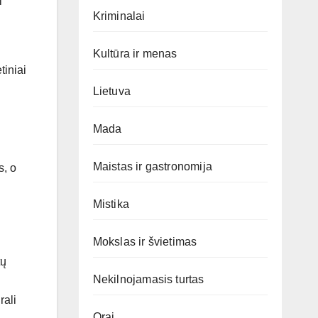
i
Kriminalai
Kultūra ir menas
tiniai
Lietuva
Mada
Maistas ir gastronomija
s, o
Mistika
Mokslas ir švietimas
tų
Nekilnojamasis turtas
rali
Orai