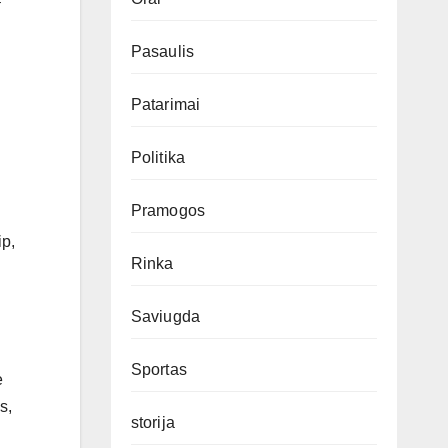
–
Pasaulis
Patarimai
Politika
Pramogos
ip,
Rinka
Saviugda
Sportas
e
s,
storija