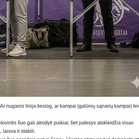
Ar nugaros linija tiesiog, ar kampai (galūnių sąnarių kampai) le
vintis šuo gali atrodyti puikiai, bet judesys atskleidžia visas
aisva ir stabili.