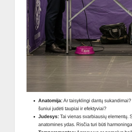
Anatomija:
Ar taisyklingi dantų sukandimai? 
šuniui judėti taupiai ir efektyviai?
Judesys:
Tai vienas svarbiausių elementų. Sto
anatomines ydas. Risčia turi būti harmoninga, l