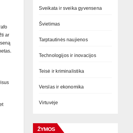
Sveikata ir sveika gyvensena
Švietimas
rafo
ti ar
Tarptautinės naujienos
ypseną
netas.
Technologijos ir inovacijos
Teisė ir kriminalistika
visus
Verslas ir ekonomika
Virtuvėje
et
ŽYMOS