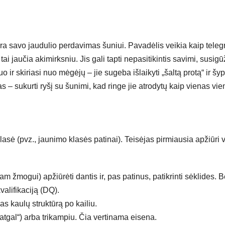
yra savo jaudulio perdavimas šuniui. Pavadėlis veikia kaip teleg
ai jaučia akimirksniu. Jis gali tapti nepasitikintis savimi, susigūž
uo ir skiriasi nuo mėgėjų – jie sugeba išlaikyti „šaltą protą“ ir š
as – sukurti ryšį su šunimi, kad ringe jie atrodytų kaip vienas vie
lasė (pvz., jaunimo klasės patinai). Teisėjas pirmiausia apžiūri 
mam žmogui) apžiūrėti dantis ir, pas patinus, patikrinti sėklides. B
alifikaciją (DQ).
as kaulų struktūrą po kailiu.
atgal“) arba trikampiu. Čia vertinama eisena.