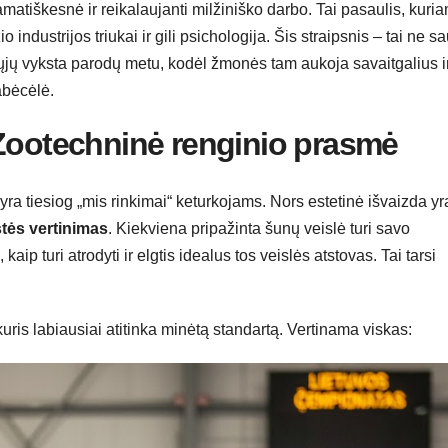
matiškesnė ir reikalaujanti milžiniško darbo. Tai pasaulis, kuri
 industrijos triukai ir gili psichologija. Šis straipsnis – tai ne s
 tikrųjų vyksta parodų metu, kodėl žmonės tam aukoja savaitgalius i
 abėcėlė.
 Zootechninė renginio prasmė
yra tiesiog „mis rinkimai“ keturkojams. Nors estetinė išvaizda yr
stės vertinimas
. Kiekviena pripažinta šunų veislė turi savo
ip turi atrodyti ir elgtis idealus tos veislės atstovas. Tai tarsi
kuris labiausiai atitinka minėtą standartą. Vertinama viskas: