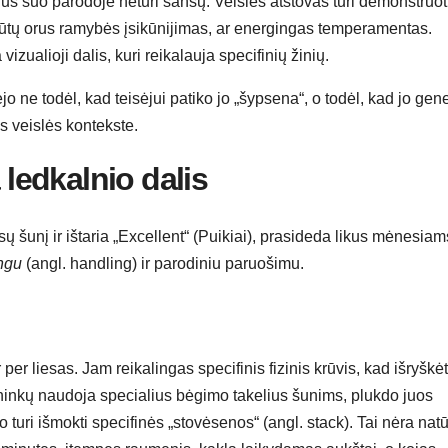
us šuo parodoje neturi šansų. Veislės atstovas turi demonstruot
i būtų orus ramybės įsikūnijimas, ar energingas temperamentas.
izualioji dalis, kuri reikalauja specifinių žinių.
ėjo ne todėl, kad teisėjui patiko jo „šypsena“, o todėl, kad jo gene
s veislės kontekste.
edkalnio dalis
ūsų šunį ir ištaria „Excellent“ (Puikiai), prasideda likus mėnesiam
ngu
(angl. handling) ir parodiniu paruošimu.
 per liesas. Jam reikalingas specifinis fizinis krūvis, kad išryškė
ininkų naudoja specialius bėgimo takelius šunims, plukdo juos
 turi išmokti specifinės „stovėsenos“ (angl. stack). Tai nėra natū