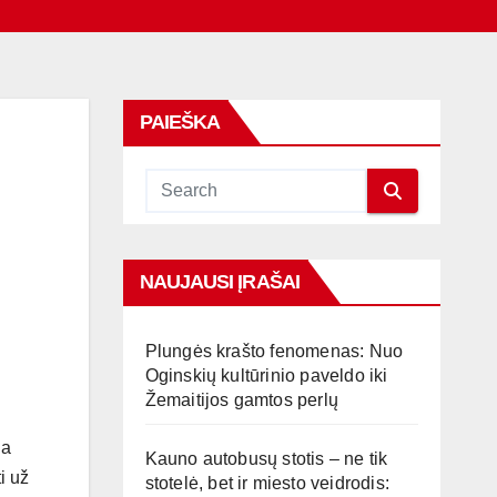
PAIEŠKA
NAUJAUSI ĮRAŠAI
Plungės krašto fenomenas: Nuo
Oginskių kultūrinio paveldo iki
Žemaitijos gamtos perlų
na
Kauno autobusų stotis – ne tik
i už
stotelė, bet ir miesto veidrodis: