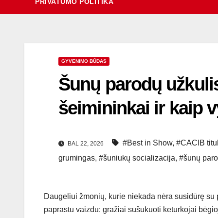
PRIVATUMO POLITIKA
GYVENIMO BŪDAS
Šunų parodų užkulis
šeimininkai ir kaip v
#Best in Show
,
#CACIB titu
BAL 22, 2026
grumingas
,
#šuniukų socializacija
,
#šunų par
Daugeliui žmonių, kurie niekada nėra susidūrę su p
paprastu vaizdu: gražiai sušukuoti keturkojai bėgioj