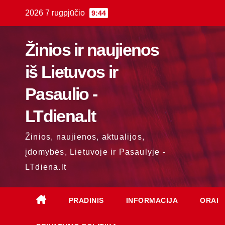
Skip
2026 7 rugpjūčio
9:44
to
content
Žinios ir naujienos
iš Lietuvos ir
Pasaulio -
LTdiena.lt
Žinios, naujienos, aktualijos,
įdomybės, Lietuvoje ir Pasaulyje -
LTdiena.lt
PRADINIS
INFORMACIJA
ORAI