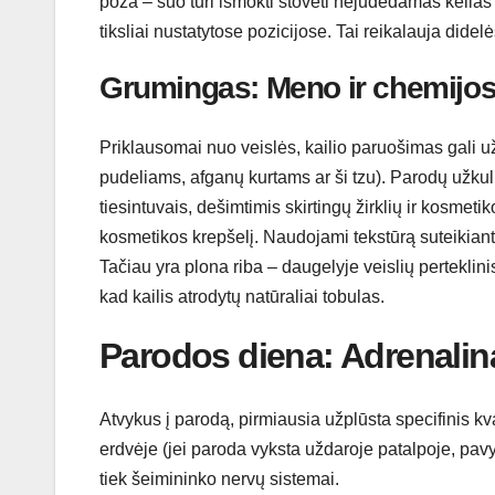
poza – šuo turi išmokti stovėti nejudėdamas kelias
tiksliai nustatytose pozicijose. Tai reikalauja dide
Grumingas: Meno ir chemijos
Priklausomai nuo veislės, kailio paruošimas gali u
pudeliams, afganų kurtams ar ši tzu). Parodų užkuli
tiesintuvais, dešimtimis skirtingų žirklių ir kosmeti
kosmetikos krepšelį. Naudojami tekstūrą suteikianty
Tačiau yra plona riba – daugelyje veislių perteklini
kad kailis atrodytų natūraliai tobulas.
Parodos diena: Adrenalina
Atvykus į parodą, pirmiausia užplūsta specifinis kv
erdvėje (jei paroda vyksta uždaroje patalpoje, pavy
tiek šeimininko nervų sistemai.