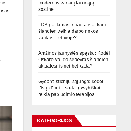
modernūs vartai į laikinąją
ame
sostinę
ausas
r
LDB palikimas ir nauja era: kaip
šiandien veikia darbo rinkos
variklis Lietuvoje?
Amžinos jaunystės spąstai: Kodėl
a
Oskaro Vaildo šedevras šiandien
aktualesnis nei bet kada?
Gydanti stichijų sąjunga: kodėl
jūsų kūnui ir sielai gyvybiškai
reikia paplūdimio terapijos
KATEGORIJOS