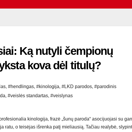
iai: Ką nutyli čempionų
yksta kova dėl titulų?
las
,
#hendlingas
,
#kinologija
,
#LKD parodos
,
#parodinis
oda
,
#veislės standartas
,
#veislynas
rofesionalia kinologija, frazė „šunų paroda“ asocijuojasi su ga
a ratu, o teisėjas išrenka patį mieliausią. Tačiau realybė, slypint