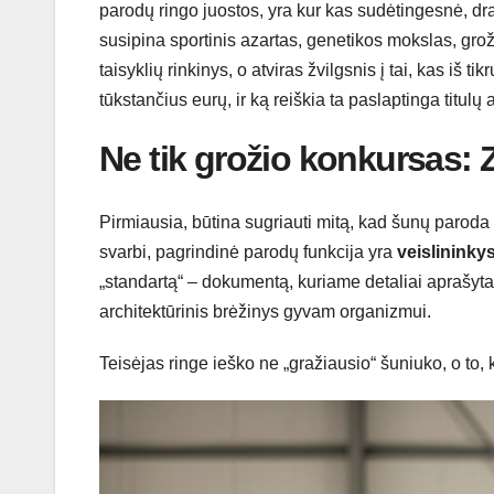
parodų ringo juostos, yra kur kas sudėtingesnė, dra
susipina sportinis azartas, genetikos mokslas, grožio
taisyklių rinkinys, o atviras žvilgsnis į tai, kas iš
tūkstančius eurų, ir ką reiškia ta paslaptinga titulų
Ne tik grožio konkursas:
Pirmiausia, būtina sugriauti mitą, kad šunų paroda 
svarbi, pagrindinė parodų funkcija yra
veislininky
„standartą“ – dokumentą, kuriame detaliai aprašyta, ka
architektūrinis brėžinys gyvam organizmui.
Teisėjas ringe ieško ne „gražiausio“ šuniuko, o to, 