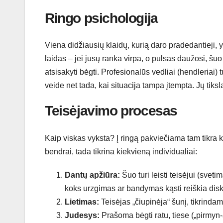
Ringo psichologija
Viena didžiausių klaidų, kurią daro pradedantieji, 
laidas – jei jūsų ranka virpa, o pulsas daužosi, šuo t
atsisakyti bėgti. Profesionalūs vedliai (hendleriai) t
veide net tada, kai situacija tampa įtempta. Jų tiksl
Teisėjavimo procesas
Kaip viskas vyksta? Į ringą pakviečiama tam tikra k
bendrai, tada tikrina kiekvieną individualiai:
Dantų apžiūra:
Šuo turi leisti teisėjui (sveti
koks urzgimas ar bandymas kąsti reiškia diskv
Lietimas:
Teisėjas „čiupinėja“ šunį, tikrindam
Judesys:
Prašoma bėgti ratu, tiese („pirmyn-