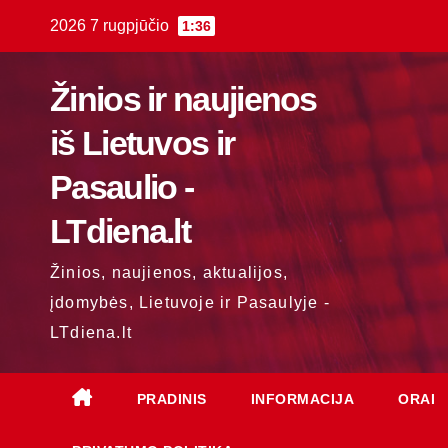
Skip
2026 7 rugpjūčio
1:36
to
content
Žinios ir naujienos
iš Lietuvos ir
Pasaulio -
LTdiena.lt
Žinios, naujienos, aktualijos,
įdomybės, Lietuvoje ir Pasaulyje -
LTdiena.lt
PRADINIS
INFORMACIJA
ORAI