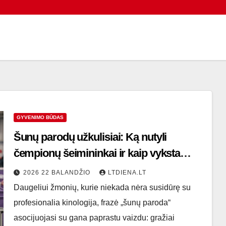
GYVENIMO BŪDAS
Šunų parodų užkulisiai: Ką nutyli
čempionų šeimininkai ir kaip vyksta
kova dėl titulų?
2026 22 BALANDŽIO
LTDIENA.LT
Daugeliui žmonių, kurie niekada nėra susidūrę su
profesionalia kinologija, frazė „šunų paroda“
asocijuojasi su gana paprastu vaizdu: gražiai