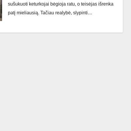
sušukuoti keturkojai bėgioja ratu, o teisėjas išrenka
patį mieliausią. Tačiau realybė, slypinti…