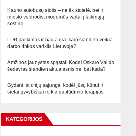
Kauno autobusų stotis – ne tik stotelė, bet ir
miesto veidrodis: modernūs vartai į laikinąją
sostinę
LDB palikimas ir nauja era: kaip šiandien veikia
darbo rinkos variklis Lietuvoje?
Amžinos jaunystės spąstai: Kodėl Oskaro Vaildo
šedevras šiandien aktualesnis nei bet kada?
Gydanti stichijų sąjunga: kodėl jūsų kūnui ir
sielai gyvybiškai reikia paplūdimio terapijos
KATEGORIJOS