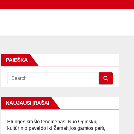
PAIEŠKA
NAUJAUSI ĮRAŠAI
Plungės krašto fenomenas: Nuo Oginskių
kultūrinio paveldo iki Žemaitijos gamtos perlų