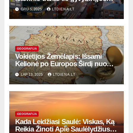
miesto arterijos
GRU 5, 2025
LTDIENA.LT
GEOGRAFIJA
Vokietijos Žemėlapis: Išsami
Kelionė po Europos Širdį nuo
Alpių iki Jūros
LAP 13, 2025
LTDIENA.LT
GEOGRAFIJA
Kada Leidžiasi Saulė: Viskas, Ką
Reikia Žinoti Apie Saulėlydžius