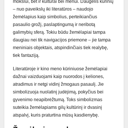
mokslui, bet ir kultūrai bei menui. Daugelis kūrinių
– nuo paveikslų iki literatūros – naudojo
žemėlapius kaip simbolius, perteikiančius
pasaulio grožį, paslaptingumą ir neribotą
galimybių sferą. Tokiu būdu žemėlapiai tampa
daugiau nei tik navigacijos priemone – jie tampa
meniniais objektais, atspindinčiais tiek realybę,
tiek fantaziją.
Literatūroje ir kino meno kūriniuose žemėlapiai
dažnai vaizduojami kaip nuorodos į keliones,
atradimus ir netgi vidinį žmogaus pasaulį. Jie
simbolizuoja nuolatinį judėjimą, pokyčius bei
gyvenimo neapibrėžtumą. Toks simbolizmas
suteikia žemėlapiams gilų kultūrinį ir dvasinį
atspalvį, kuris praturtina mūsų kasdienybę.