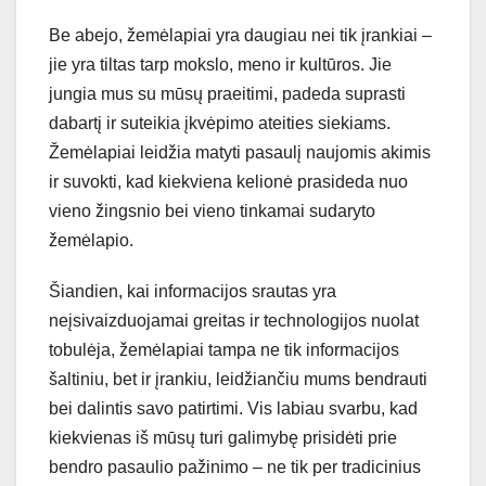
Be abejo, žemėlapiai yra daugiau nei tik įrankiai –
jie yra tiltas tarp mokslo, meno ir kultūros. Jie
jungia mus su mūsų praeitimi, padeda suprasti
dabartį ir suteikia įkvėpimo ateities siekiams.
Žemėlapiai leidžia matyti pasaulį naujomis akimis
ir suvokti, kad kiekviena kelionė prasideda nuo
vieno žingsnio bei vieno tinkamai sudaryto
žemėlapio.
Šiandien, kai informacijos srautas yra
neįsivaizduojamai greitas ir technologijos nuolat
tobulėja, žemėlapiai tampa ne tik informacijos
šaltiniu, bet ir įrankiu, leidžiančiu mums bendrauti
bei dalintis savo patirtimi. Vis labiau svarbu, kad
kiekvienas iš mūsų turi galimybę prisidėti prie
bendro pasaulio pažinimo – ne tik per tradicinius