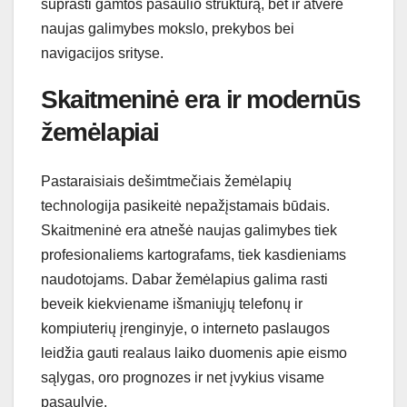
suprasti gamtos pasaulio struktūrą, bet ir atvėrė
naujas galimybes mokslo, prekybos bei
navigacijos srityse.
Skaitmeninė era ir modernūs
žemėlapiai
Pastaraisiais dešimtmečiais žemėlapių
technologija pasikeitė nepažįstamais būdais.
Skaitmeninė era atnešė naujas galimybes tiek
profesionaliems kartografams, tiek kasdieniams
naudotojams. Dabar žemėlapius galima rasti
beveik kiekviename išmaniųjų telefonų ir
kompiuterių įrenginyje, o interneto paslaugos
leidžia gauti realaus laiko duomenis apie eismo
sąlygas, oro prognozes ir net įvykius visame
pasaulyje.