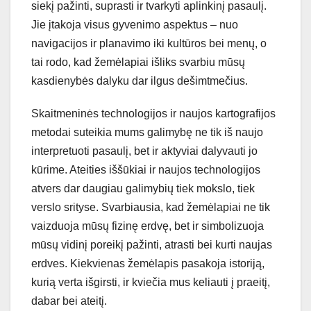
siekį pažinti, suprasti ir tvarkyti aplinkinį pasaulį.
Jie įtakoja visus gyvenimo aspektus – nuo
navigacijos ir planavimo iki kultūros bei menų, o
tai rodo, kad žemėlapiai išliks svarbiu mūsų
kasdienybės dalyku dar ilgus dešimtmečius.
Skaitmeninės technologijos ir naujos kartografijos
metodai suteikia mums galimybę ne tik iš naujo
interpretuoti pasaulį, bet ir aktyviai dalyvauti jo
kūrime. Ateities iššūkiai ir naujos technologijos
atvers dar daugiau galimybių tiek mokslo, tiek
verslo srityse. Svarbiausia, kad žemėlapiai ne tik
vaizduoja mūsų fizinę erdvę, bet ir simbolizuoja
mūsų vidinį poreikį pažinti, atrasti bei kurti naujas
erdves. Kiekvienas žemėlapis pasakoja istoriją,
kurią verta išgirsti, ir kviečia mus keliauti į praeitį,
dabar bei ateitį.