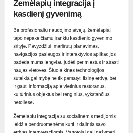
Žemėlapių integracija į
kasdienį gyvenimą
Be profesionalių naudojimo atvejų, žemėlapiai
tapo nepakeičiamu įrankiu kasdienio gyvenimo
srityje. Pavyzdžiui, maršrutų planavimas,
navigacijos paslaugos ir interaktyvios aplikacijos
padeda mums lengviau judėti per miestus ir atrasti
naujas vietoves. Šiuolaikinės technologijos
suteikia galimybę ne tik pamatyti fizinę erdvę, bet
ir gauti informaciją apie vietinius restoranus,
kultūrinius objektus bei renginius, vykstančius
netoliese.
Žemėlapių integracija su socialinėmis medijomis
leidžia bendruomenėms kurti ir dalintis savo
erdvės interpretacijomis. Vartotojai gali pažymėti