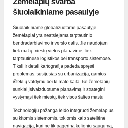
Žemėlapių svarba
šiuolaikiniame pasaulyje
Šiuolaikiniame globalizuotame pasaulyje
žemėlapiai yra neatsiejama tarptautinio
bendradarbiavimo ir verslo dalis. Jie naudojami
tiek mažų miestų vietos planavime, tiek
tarptautinėse logistikos bei transporto sistemose.
Tiksli ir detali kartografija padeda spręsti
problemas, susijusias su urbanizacija, gamtos
išteklių valdymu bei klimato kaita. Be žemėlapių
sunkiai įsivaizduotume planavimą ir strateginį
vystymąsi tiek miestų, tiek visos šalies mastu.
Technologijų pažanga leido integruoti žemėlapius
su kitomis sistemomis, tokiomis kaip satelitinė
navigacija, kuri ne tik pagerina kelionių saugumą,