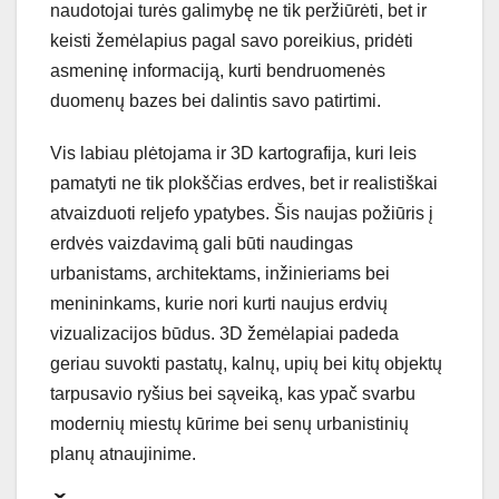
naudotojai turės galimybę ne tik peržiūrėti, bet ir
keisti žemėlapius pagal savo poreikius, pridėti
asmeninę informaciją, kurti bendruomenės
duomenų bazes bei dalintis savo patirtimi.
Vis labiau plėtojama ir 3D kartografija, kuri leis
pamatyti ne tik plokščias erdves, bet ir realistiškai
atvaizduoti reljefo ypatybes. Šis naujas požiūris į
erdvės vaizdavimą gali būti naudingas
urbanistams, architektams, inžinieriams bei
menininkams, kurie nori kurti naujus erdvių
vizualizacijos būdus. 3D žemėlapiai padeda
geriau suvokti pastatų, kalnų, upių bei kitų objektų
tarpusavio ryšius bei sąveiką, kas ypač svarbu
modernių miestų kūrime bei senų urbanistinių
planų atnaujinime.