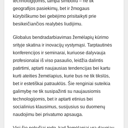
technologijomis, tampa simboliu – ne tik
geografijos pasiekimų, bet ir žmogaus
kūrybiškumo bei gebėjimo prisitaikyti prie
besikeičiančios realybės liudijimu.
Globalus bendradarbiavimas žemėlapių kūrimo
srityje skatina ir inovacijų vystymąsi. Tarptautinės
konferencijos ir seminarai, kuriuose dalyvauja
profesionalai iš viso pasaulio, leidžia dalintis
patirtimi, aptarti naujausias tendencijas bei kartu
kurti ateities žemėlapius, kurie bus ne tik tikslūs,
bet ir estetiškai patrauklūs. Šie renginiai suteikia
galimybę ne tik susipažinti su naujausiomis
technologijomis, bet ir aptarti etinius bei
socialinius klausimus, susijusius su duomenų
naudojimu bei privatumo apsauga.
Visi šie pokyčiai rodo, kad žemėlapiai yra daugiau