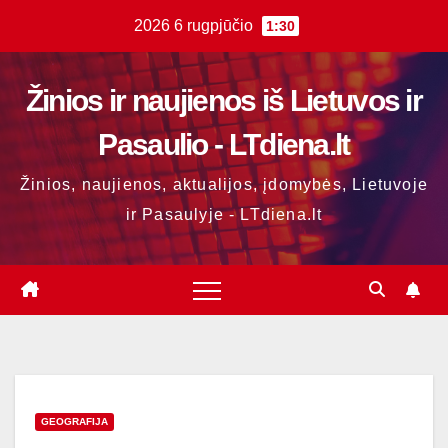
Skip
2026 6 rugpjūčio
1:30
to
content
Žinios ir naujienos iš Lietuvos ir
Pasaulio - LTdiena.lt
Žinios, naujienos, aktualijos, įdomybės, Lietuvoje
ir Pasaulyje - LTdiena.lt
GEOGRAFIJA