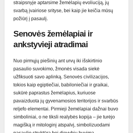
straipsnyje aptarsime žemėlapių evoliuciją, jų
svarbą įvairiose srityse, bei kaip jie keičia mūsų
požiūrį į pasaulį.
Senovės žemėlapiai ir
ankstyvieji atradimai
Nuo pirmųjų piešinių ant urvų iki išskirtinio
pasaulio suvokimo, žmonės visada siekė
užfiksuoti savo aplinką. Senovės civilizacijos,
tokios kaip egiptiečiai, babiloniečiai ir graikai,
sukūrė paprastus žemėlapius, kuriuose
pavaizduota jų gyvenamosios teritorijos ir svarbūs
reljefo elementai. Pirmieji žemėlapiai dažnai buvo
simboliniai, o ne tiksli realybės kopija – jie turėjo
magišką ir mitologinį atspalvį, simbolizuodami
pasaulio struktūrą bei dievybių buvimą.