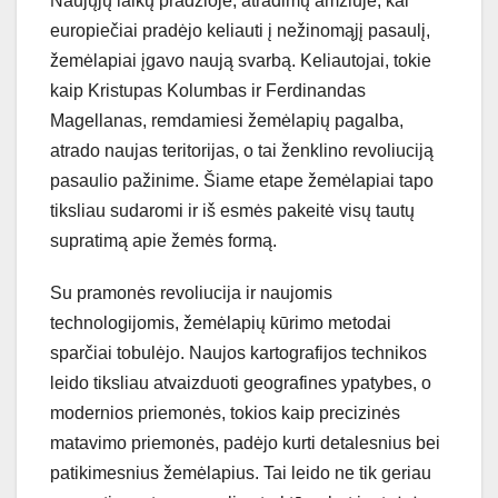
Naujųjų laikų pradžioje, atradimų amžiuje, kai
europiečiai pradėjo keliauti į nežinomąjį pasaulį,
žemėlapiai įgavo naują svarbą. Keliautojai, tokie
kaip Kristupas Kolumbas ir Ferdinandas
Magellanas, remdamiesi žemėlapių pagalba,
atrado naujas teritorijas, o tai ženklino revoliuciją
pasaulio pažinime. Šiame etape žemėlapiai tapo
tiksliau sudaromi ir iš esmės pakeitė visų tautų
supratimą apie žemės formą.
Su pramonės revoliucija ir naujomis
technologijomis, žemėlapių kūrimo metodai
sparčiai tobulėjo. Naujos kartografijos technikos
leido tiksliau atvaizduoti geografines ypatybes, o
modernios priemonės, tokios kaip precizinės
matavimo priemonės, padėjo kurti detalesnius bei
patikimesnius žemėlapius. Tai leido ne tik geriau