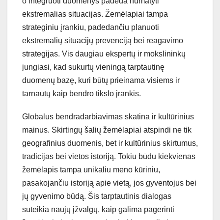
o integruoti duomenys padeda numatyti
ekstremalias situacijas. Žemėlapiai tampa
strateginiu įrankiu, padedančiu planuoti
ekstremalių situacijų prevenciją bei reagavimo
strategijas. Vis daugiau ekspertų ir mokslininkų
jungiasi, kad sukurtų vieningą tarptautinę
duomenų bazę, kuri būtų prieinama visiems ir
tarnautų kaip bendro tikslo įrankis.
Globalus bendradarbiavimas skatina ir kultūrinius
mainus. Skirtingų šalių žemėlapiai atspindi ne tik
geografinius duomenis, bet ir kultūrinius skirtumus,
tradicijas bei vietos istoriją. Tokiu būdu kiekvienas
žemėlapis tampa unikaliu meno kūriniu,
pasakojančiu istoriją apie vietą, jos gyventojus bei
jų gyvenimo būdą. Šis tarptautinis dialogas
suteikia naujų įžvalgų, kaip galima pagerinti