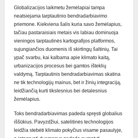
Globalizacijos laikmetu žemėlapiai tampa
neatsiejama tarptautinio bendradarbiavimo
priemone. Kiekviena šalis kuria savo žemėlapius,
tačiau pastaraisiais metais vis labiau dominuoja
vieningos tarptautinės kartografijos platformos,
sujungiančios duomenis iš skirtingų šaltinių. Tai
ypač svarbu, kai kalbama apie klimato kaitą,
urbanizacijos procesus bei gamtos išteklių
valdymą. Tarptautinis bendradarbiavimas skatina
ne tik technologijų mainus, bet ir žinių integraciją,
leidžiančią kurti tikslesnius bei detalesnius
žemėlapius.
Toks bendradarbiavimas padeda spręsti globalius
iššūkius. Pavyzdžiui, satelitinės technologijos
leidžia stebėti klimato pokyčius visame pasaulyje,