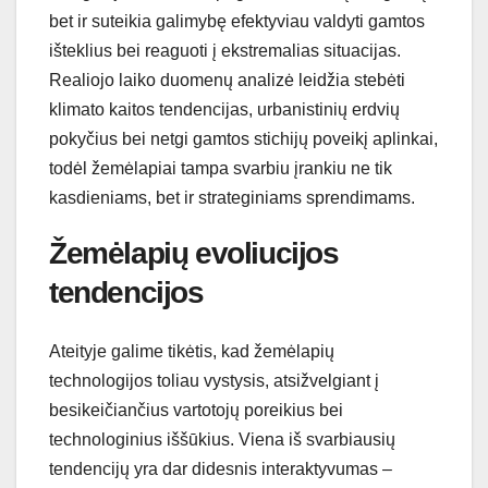
bet ir suteikia galimybę efektyviau valdyti gamtos
išteklius bei reaguoti į ekstremalias situacijas.
Realiojo laiko duomenų analizė leidžia stebėti
klimato kaitos tendencijas, urbanistinių erdvių
pokyčius bei netgi gamtos stichijų poveikį aplinkai,
todėl žemėlapiai tampa svarbiu įrankiu ne tik
kasdieniams, bet ir strateginiams sprendimams.
Žemėlapių evoliucijos
tendencijos
Ateityje galime tikėtis, kad žemėlapių
technologijos toliau vystysis, atsižvelgiant į
besikeičiančius vartotojų poreikius bei
technologinius iššūkius. Viena iš svarbiausių
tendencijų yra dar didesnis interaktyvumas –