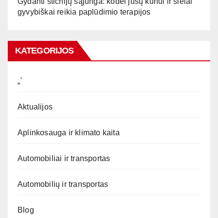
Gydanti stichijų sąjunga: kodėl jūsų kūnui ir sielai
gyvybiškai reikia paplūdimio terapijos
KATEGORIJOS
„`
Aktualijos
Aplinkosauga ir klimato kaita
Automobiliai ir transportas
Automobilių ir transportas
Blog