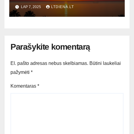
Lietuvoje ir Pasaulyje
LAP 7, 2025
LTDIENA.LT
Parašykite komentarą
El. pašto adresas nebus skelbiamas.
Būtini laukeliai
pažymėti
*
Komentaras
*