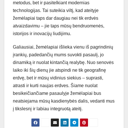
metodus, bet ir pasitelkiant modernias
technologijas. Tai suteikia viltį, kad ateityje
žemėlapiai taps dar daugiau nei tik erdvės
atvaizdavimu – jie taps mūsų bendruomenės,
istorijos ir inovacijų liudijimu.
Galiausiai, žemėlapiai išlieka vienu iš pagrindinių
įrankių, padedančių mums suvokti pasaulį, jo
dinamiką ir nuolat kintančią realybę. Nuo senovės
laiko iki šių dienų jie atspindi ne tik geografinę
erdvę, bet ir mūsų vidinius siekius – suprasti,
atrasti ir kurti naujas erdves. Šiame nuolat
besikeičiančiame pasaulyje žemėlapiai bus
neatsiejama mūsų kasdienybės dalis, vedanti mus
į tikslesnį ir labiau integruotą ateitį.