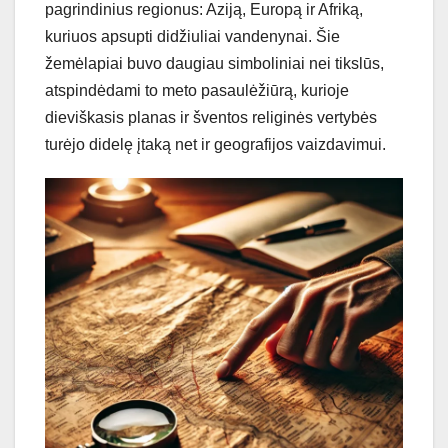
pagrindinius regionus: Aziją, Europą ir Afriką,
kuriuos apsupti didžiuliai vandenynai. Šie
žemėlapiai buvo daugiau simboliniai nei tikslūs,
atspindėdami to meto pasaulėžiūrą, kurioje
dieviškasis planas ir šventos religinės vertybės
turėjo didelę įtaką net ir geografijos vaizdavimui.