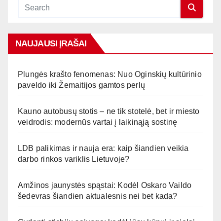
NAUJAUSI ĮRAŠAI
Plungės krašto fenomenas: Nuo Oginskių kultūrinio
paveldo iki Žemaitijos gamtos perlų
Kauno autobusų stotis – ne tik stotelė, bet ir miesto
veidrodis: modernūs vartai į laikinąją sostinę
LDB palikimas ir nauja era: kaip šiandien veikia
darbo rinkos variklis Lietuvoje?
Amžinos jaunystės spąstai: Kodėl Oskaro Vaildo
šedevras šiandien aktualesnis nei bet kada?