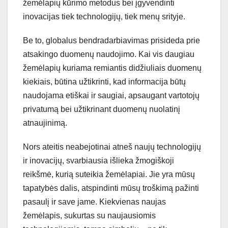
žemėlapių kūrimo metodus bei įgyvendinti
inovacijas tiek technologijų, tiek menų srityje.
Be to, globalus bendradarbiavimas prisideda prie
atsakingo duomenų naudojimo. Kai vis daugiau
žemėlapių kuriama remiantis didžiuliais duomenų
kiekiais, būtina užtikrinti, kad informacija būtų
naudojama etiškai ir saugiai, apsaugant vartotojų
privatumą bei užtikrinant duomenų nuolatinį
atnaujinimą.
Nors ateitis neabejotinai atneš naujų technologijų
ir inovacijų, svarbiausia išlieka žmogiškoji
reikšmė, kurią suteikia žemėlapiai. Jie yra mūsų
tapatybės dalis, atspindinti mūsų troškimą pažinti
pasaulį ir save jame. Kiekvienas naujas
žemėlapis, sukurtas su naujausiomis