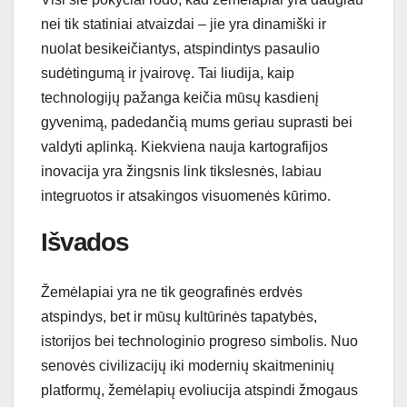
nei tik statiniai atvaizdai – jie yra dinamiški ir
nuolat besikeičiantys, atspindintys pasaulio
sudėtingumą ir įvairovę. Tai liudija, kaip
technologijų pažanga keičia mūsų kasdienį
gyvenimą, padedančią mums geriau suprasti bei
valdyti aplinką. Kiekviena nauja kartografijos
inovacija yra žingsnis link tikslesnės, labiau
integruotos ir atsakingos visuomenės kūrimo.
Išvados
Žemėlapiai yra ne tik geografinės erdvės
atspindys, bet ir mūsų kultūrinės tapatybės,
istorijos bei technologinio progreso simbolis. Nuo
senovės civilizacijų iki modernių skaitmeninių
platformų, žemėlapių evoliucija atspindi žmogaus