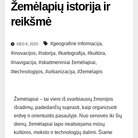
Žemėlapių istorija ir
reikšmė
#geografinė informacija
,
GEG 6, 2025
#inovacijos
,
#istorija
,
#kartografija
,
#kultūra
,
#navigacija
,
#skaitmeniniai žemėlapiai
,
#technologijos
,
#urbanizacija
,
#žemėlapis
Žemėlapiai – tai vieni iš svarbiausių žmonijos
išradimų, padedančių suprasti, kaip organizuoti
erdvę ir orientuotis pasaulyje. Nuo senovės iki šių
dienų, žemėlapiai tapo neatsiejama mūsų
kultūros, mokslo ir technologijų dalimi. Šiame