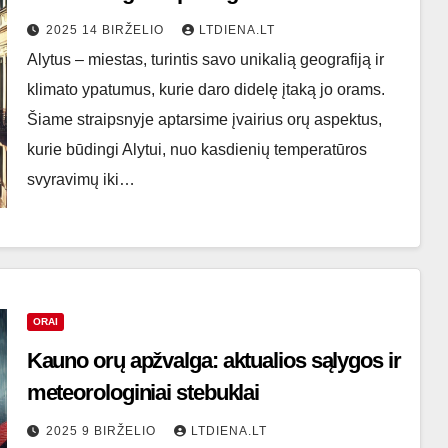
2025 14 BIRŽELIO
LTDIENA.LT
Alytus – miestas, turintis savo unikalią geografiją ir
klimato ypatumus, kurie daro didelę įtaką jo orams.
Šiame straipsnyje aptarsime įvairius orų aspektus,
kurie būdingi Alytui, nuo kasdienių temperatūros
svyravimų iki…
ORAI
Kauno orų apžvalga: aktualios sąlygos ir
meteorologiniai stebuklai
2025 9 BIRŽELIO
LTDIENA.LT