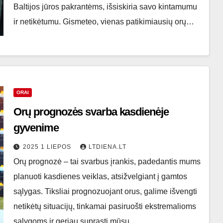
Baltijos jūros pakrantėms, išsiskiria savo kintamumu
ir netikėtumu. Gismeteo, vienas patikimiausių orų…
ORAI
Orų prognozės svarba kasdienėje
gyvenime
2025 1 LIEPOS
LTDIENA.LT
Orų prognozė – tai svarbus įrankis, padedantis mums
planuoti kasdienes veiklas, atsižvelgiant į gamtos
sąlygas. Tiksliai prognozuojant orus, galime išvengti
netikėtų situacijų, tinkamai pasiruošti ekstremalioms
sąlygoms ir geriau suprasti mūsų…