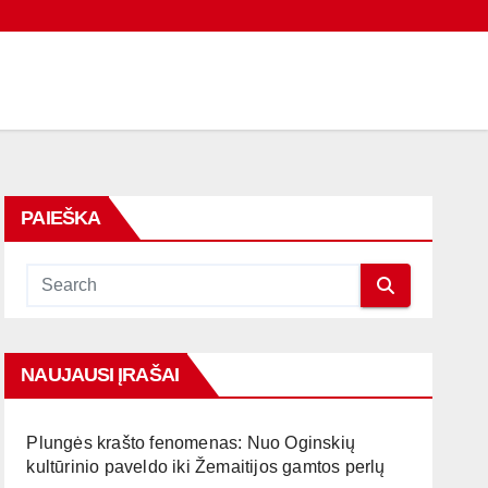
PAIEŠKA
NAUJAUSI ĮRAŠAI
Plungės krašto fenomenas: Nuo Oginskių
kultūrinio paveldo iki Žemaitijos gamtos perlų