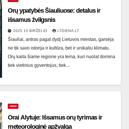
Orų ypatybės Šiauliuose: detalus ir
išsamus žvilgsnis
2025 15 BIRŽELIO
LTDIENA.LT
Šiauliai, antras pagal dydį Lietuvos miestas, garsėja
ne tik savo istorija ir kultūra, bet ir unikaliu klimatu.
Orų kaita šiame regione yra tema, kuri nuolat domina
tiek vietinius gyventojus, tiek…
ORAI
Orai Alytuje: Išsamus orų tyrimas ir
meteorologinė apžvalga