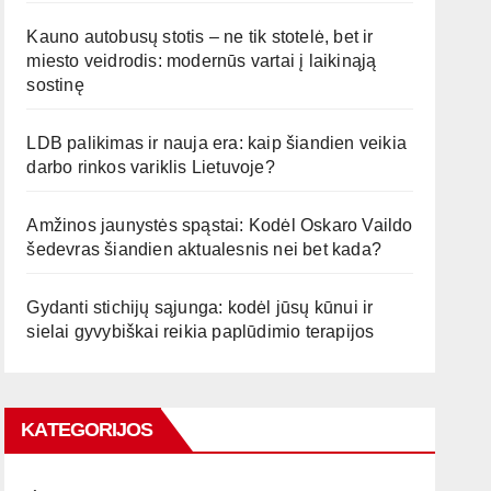
Kauno autobusų stotis – ne tik stotelė, bet ir
miesto veidrodis: modernūs vartai į laikinąją
sostinę
LDB palikimas ir nauja era: kaip šiandien veikia
darbo rinkos variklis Lietuvoje?
Amžinos jaunystės spąstai: Kodėl Oskaro Vaildo
šedevras šiandien aktualesnis nei bet kada?
Gydanti stichijų sąjunga: kodėl jūsų kūnui ir
sielai gyvybiškai reikia paplūdimio terapijos
KATEGORIJOS