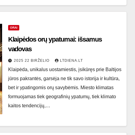
ORAI
Klaipėdos orų ypatumai: išsamus
vadovas
2025 22 BIRŽELIO
LTDIENA.LT
Klaipėda, unikalus uostamiestis, įsikūręs prie Baltijos
jūros pakrantės, garsėja ne tik savo istorija ir kultūra,
bet ir ypatingomis orų savybėmis. Miesto klimatas
formuojamas tiek geografinių ypatumų, tiek klimato
kaitos tendencijų,…