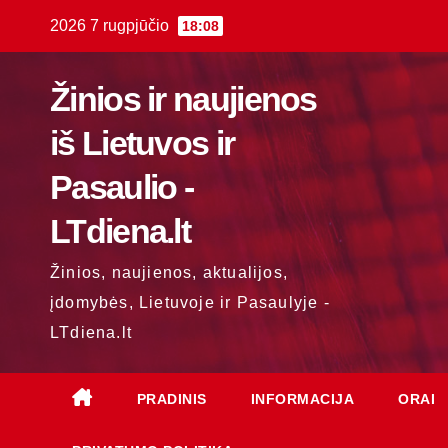
Skip
2026 7 rugpjūčio
18:08
to
content
Žinios ir naujienos
iš Lietuvos ir
Pasaulio -
LTdiena.lt
Žinios, naujienos, aktualijos,
įdomybės, Lietuvoje ir Pasaulyje -
LTdiena.lt
PRADINIS
INFORMACIJA
ORAI