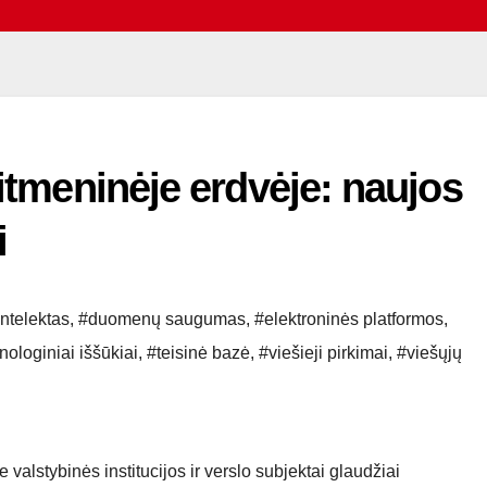
aitmeninėje erdvėje: naujos
i
intelektas
,
#duomenų saugumas
,
#elektroninės platformos
,
nologiniai iššūkiai
,
#teisinė bazė
,
#viešieji pirkimai
,
#viešųjų
e valstybinės institucijos ir verslo subjektai glaudžiai