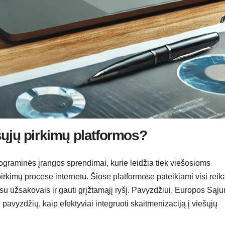
šųjų pirkimų platformos?
ograminės įrangos sprendimai, kurie leidžia tiek viešosioms
pirkimų procese internetu. Šiose platformose pateikiami visi reika
su užsakovais ir gauti grįžtamąjį ryšį. Pavyzdžiui, Europos Sąj
pavyzdžių, kaip efektyviai integruoti skaitmenizaciją į viešųjų