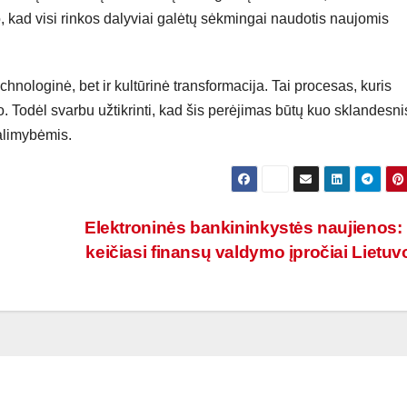
 kad visi rinkos dalyviai galėtų sėkmingai naudotis naujomis
chnologinė, bet ir kultūrinė transformacija. Tai procesas, kuris
o. Todėl svarbu užtikrinti, kad šis perėjimas būtų kuo sklandesnis
alimybėmis.
Elektroninės bankininkystės naujienos:
keičiasi finansų valdymo įpročiai Lietuv