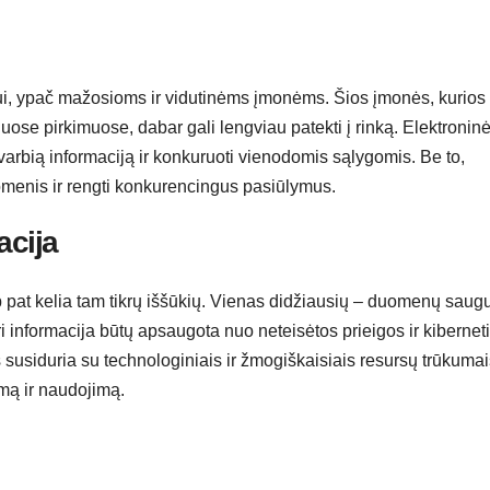
ui, ypač mažosioms ir vidutinėms įmonėms. Šios įmonės, kurios
iuose pirkimuose, dabar gali lengviau patekti į rinką. Elektronin
svarbią informaciją ir konkuruoti vienodomis sąlygomis. Be to,
omenis ir rengti konkurencingus pasiūlymus.
acija
p pat kelia tam tikrų iššūkių. Vienas didžiausių – duomenų sau
ri informacija būtų apsaugota nuo neteisėtos prieigos ir kibernet
s susiduria su technologiniais ir žmogiškaisiais resursų trūkumai
mą ir naudojimą.