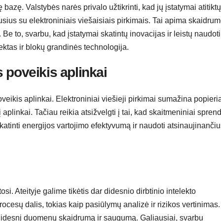
 bazę. Valstybės narės privalo užtikrinti, kad jų įstatymai atitiktų
sius su elektroniniais viešaisiais pirkimais. Tai apima skaidrum
Be to, svarbu, kad įstatymai skatintų inovacijas ir leistų naudoti
lektas ir blokų grandinės technologija.
 poveikis aplinkai
eikis aplinkai. Elektroniniai viešieji pirkimai sumažina popieri
plinkai. Tačiau reikia atsižvelgti į tai, kad skaitmeniniai spren
 skatinti energijos vartojimo efektyvumą ir naudoti atsinaujinanči
i. Ateityje galime tikėtis dar didesnio dirbtinio intelekto
rocesų dalis, tokias kaip pasiūlymų analizė ir rizikos vertinimas
ar didesnį duomenų skaidrumą ir saugumą. Galiausiai, svarbu