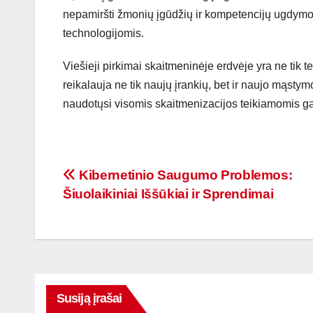
nepamiršti žmonių įgūdžių ir kompetencijų ugdymo,
technologijomis.
Viešieji pirkimai skaitmeninėje erdvėje yra ne tik te
reikalauja ne tik naujų įrankių, bet ir naujo mąstym
naudotųsi visomis skaitmenizacijos teikiamomis g
Navigacija
Kibernetinio Saugumo Problemos:
Šiuolaikiniai Iššūkiai ir Sprendimai
tarp
įrašų
Susiją įrašai