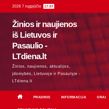
Skip
2026 7 rugpjūčio
17:07
to
content
Žinios ir naujienos
iš Lietuvos ir
Pasaulio -
LTdiena.lt
Žinios, naujienos, aktualijos,
įdomybės, Lietuvoje ir Pasaulyje -
LTdiena.lt
PRADINIS
INFORMACIJA
ORAI