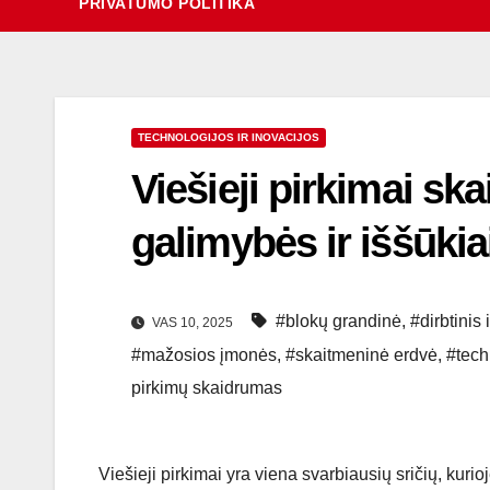
PRIVATUMO POLITIKA
TECHNOLOGIJOS IR INOVACIJOS
Viešieji pirkimai sk
galimybės ir iššūkia
#blokų grandinė
,
#dirbtinis 
VAS 10, 2025
#mažosios įmonės
,
#skaitmeninė erdvė
,
#tech
pirkimų skaidrumas
Viešieji pirkimai yra viena svarbiausių sričių, kurioj