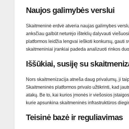
Naujos galimybės verslui
Skaitmeninė erdvė atveria naujas galimybes versl
anksčiau galbūt neturėjo išteklių dalyvauti viešuos
platformos leidžia lengvai ieškoti konkursų, gauti 
skaitmeniniai įrankiai padeda analizuoti rinkos du
Iššūkiai, susiję su skaitmeniz
Nors skaitmenizacija atneša daug privalumų, ji tai
Skaitmeninės platformos privalo užtikrinti, kad jaut
atakų. Be to, kai kurios įmonės ir viešosios įstaigo
kurie apsunkina skaitmeninės infrastruktūros diegi
Teisinė bazė ir reguliavimas