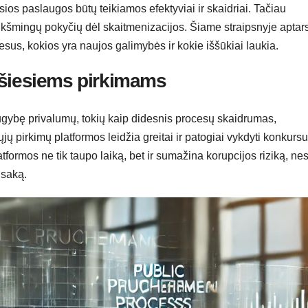
ios paslaugos būtų teikiamos efektyviai ir skaidriai. Tačiau
 reikšmingų pokyčių dėl skaitmenizacijos. Šiame straipsnyje aptar
sus, kokios yra naujos galimybės ir kokie iššūkiai laukia.
ešiesiems pirkimams
augybę privalumų, tokių kaip didesnis procesų skaidrumas,
ų pirkimų platformos leidžia greitai ir patogiai vykdyti konkursu
atformos ne tik taupo laiką, bet ir sumažina korupcijos riziką, nes
dsaką.