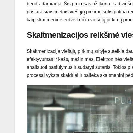
bendradarbiauja. Šis procesas užtikrina, kad viešos
pastaraisiais metais viešųjų pirkimų sritis patiria
kaip skaitmeninė erdvė keičia viešųjų pirkimų proce
Skaitmenizacijos reikšmė vi
Skaitmenizacija viešųjų pirkimų srityje suteikia d
efektyvumas ir kaštų mažinimas. Elektroninės viešųj
analizuoti pasiūlymus ir sudaryti sutartis. Tokios pl
procesai vyksta skaidriai ir palieka skaitmeninį pė