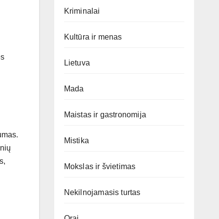
Kriminalai
Kultūra ir menas
ės
Lietuva
Mada
Maistas ir gastronomija
gumas.
Mistika
inių
s,
Mokslas ir švietimas
Nekilnojamasis turtas
Orai