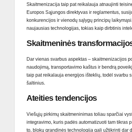
Skaitmenizacija taip pat reikalauja atnaujinti teisinę
Europos Sąjungos direktyvas ir reglamentus, susiju
konkurencijos ir vienodų sąlygų principų laikymąsi. 
naujausias technologijas, tokias kaip dirbtinis inte
Skaitmeninės transformacijos
Dar vienas svarbus aspektas – skaitmenizacijos pov
naudojimą, transportavimo kaštus ir bendrą poveikį a
taip pat reikalauja energijos išteklių, todėl svarbu
šaltinius.
Ateities tendencijos
Viešųjų pirkimų skaitmeninimas toliau sparčiai vystos
integravimo, kuris padės automatizuoti tam tikras p
to, blokų grandinės technologija gali užtikrinti d