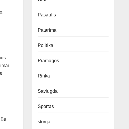
o,
Pasaulis
Patarimai
Politika
aus
Pramogos
dimai
us
Rinka
Saviugda
Sportas
. Be
storija