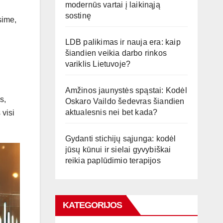
modernūs vartai į laikinąją
sostinę
sime,
LDB palikimas ir nauja era: kaip
šiandien veikia darbo rinkos
variklis Lietuvoje?
Amžinos jaunystės spąstai: Kodėl
s,
Oskaro Vaildo šedevras šiandien
aktualesnis nei bet kada?
 visi
Gydanti stichijų sąjunga: kodėl
jūsų kūnui ir sielai gyvybiškai
reikia paplūdimio terapijos
KATEGORIJOS