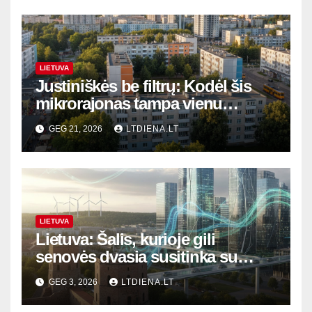
LIETUVA
Justiniškės be filtrų: Kodėl šis
mikrorajonas tampa vienu
geidžiamiausių Vilniuje?
GEG 21, 2026
LTDIENA.LT
LIETUVA
Lietuva: Šalis, kurioje gili
senovės dvasia susitinka su
rytojaus inovacijomis
GEG 3, 2026
LTDIENA.LT