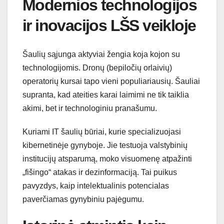
Modernios technologijos
ir inovacijos LŠS veikloje
Šaulių sąjunga aktyviai žengia koja kojon su
technologijomis. Dronų (bepiločių orlaivių)
operatorių kursai tapo vieni populiariausių. Šauliai
supranta, kad ateities karai laimimi ne tik taiklia
akimi, bet ir technologiniu pranašumu.
Kuriami IT šaulių būriai, kurie specializuojasi
kibernetinėje gynyboje. Jie testuoja valstybinių
institucijų atsparumą, moko visuomenę atpažinti
„fišingo“ atakas ir dezinformaciją. Tai puikus
pavyzdys, kaip intelektualinis potencialas
paverčiamas gynybiniu pajėgumu.