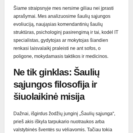
Šiame straipsnyje mes nersime giliau nei įprasti
aprašymai. Mes analizuosime šaulių sąjungos
evoliuciją, naująsias komendantinių šaulių
struktūras, psichologinį pasirengimą ir tai, kodėl IT
specialistas, gydytojas ar mokytojas šiandien
renkasi laisvalaikį praleisti ne ant sofos, o
poligone, mokydamasis taktikos ir medicinos.
Ne tik ginklas: Šaulių
sąjungos filosofija ir
šiuolaikinė misija
Dažnai, išgirdus žodžių junginį „Šaulių sąjunga“,
prieš akis iškyla tarpukario nuotraukos arba
valstybinės šventės su vėliavomis. Tačiau tokia