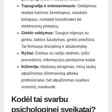
Topografija ir orientavimasis:
Gebėjimas
skaityti karinius žemėlapius, naudotis
kompasu, nustatyti koordinates be
elektroninių prietaisų.
Ginklo valdymas:
Saugus elgesys su
ginklu, taiklus šaudymas, ginklo priežiūra.
Tai formuoja discipliną ir atsakomybę.
Ryšiai:
Darbas su radijo stotimis, ryšio
procedūros, informacijos perdavimo kodai.
Inžinerija:
Apskasų įrengimas, minų laukų
atpažinimas (išminavimą atlieka
profesionalai, bet atpažinimas svarbus
visiems), maskuotė.
Kodėl tai svarbu
psichologinei sveikatai?