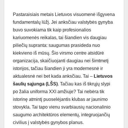
Pastaraisiais metais Lietuvos visuomenė išgyvena
fundamentalų lūžį. Jei anksčiau valstybės gynyba
buvo suvokiama tik kaip profesionalios
kariuomenės reikalas, tai šiandien vis daugiau
piliečių supranta: saugumas prasideda nuo
kiekvieno iš mūsų. Šio virsmo centre atsidūrė
organizacija, skaičiuojanti daugiau nei šimtmetį
istorijos, tačiau šiandien ji yra modernesnė ir
aktualesnė nei bet kada anksčiau. Tai –
Lietuvos
šaulių sąjunga (LŠS)
. Tačiau kas iš tikrųjų slypi
po žalia uniforma XXI amžiuje? Tai nebėra tik
istorinę atmintį puoselėjantis klubas ar jaunimo
stovykla. Tai tapo vienu svarbiausių nacionalinio
saugumo architektūros elementų, integruojančių
civilius į valstybės gynybos planus.