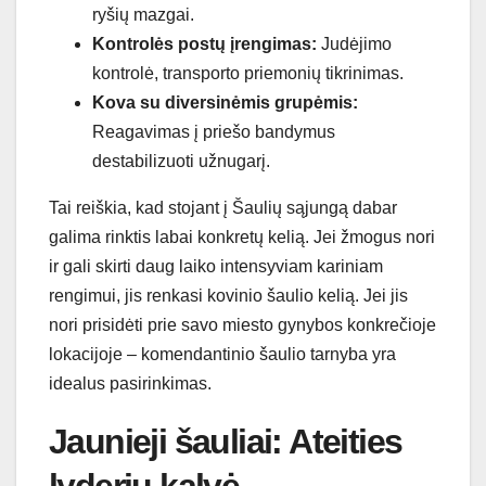
ryšių mazgai.
Kontrolės postų įrengimas:
Judėjimo
kontrolė, transporto priemonių tikrinimas.
Kova su diversinėmis grupėmis:
Reagavimas į priešo bandymus
destabilizuoti užnugarį.
Tai reiškia, kad stojant į Šaulių sąjungą dabar
galima rinktis labai konkretų kelią. Jei žmogus nori
ir gali skirti daug laiko intensyviam kariniam
rengimui, jis renkasi kovinio šaulio kelią. Jei jis
nori prisidėti prie savo miesto gynybos konkrečioje
lokacijoje – komendantinio šaulio tarnyba yra
idealus pasirinkimas.
Jaunieji šauliai: Ateities
lyderių kalvė