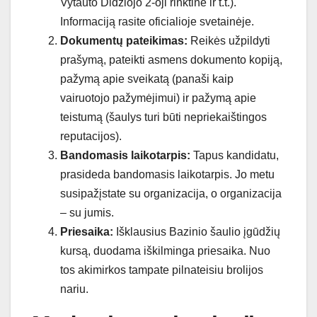
Vytauto Didžiojo 2-oji rinktinė ir t.t.).
Informaciją rasite oficialioje svetainėje.
Dokumentų pateikimas:
Reikės užpildyti
prašymą, pateikti asmens dokumento kopiją,
pažymą apie sveikatą (panaši kaip
vairuotojo pažymėjimui) ir pažymą apie
teistumą (šaulys turi būti nepriekaištingos
reputacijos).
Bandomasis laikotarpis:
Tapus kandidatu,
prasideda bandomasis laikotarpis. Jo metu
susipažįstate su organizacija, o organizacija
– su jumis.
Priesaika:
Išklausius Bazinio šaulio įgūdžių
kursą, duodama iškilminga priesaika. Nuo
tos akimirkos tampate pilnateisiu brolijos
nariu.