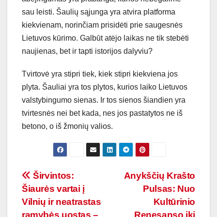
sau leisti. Šaulių sąjunga yra atvira platforma
kiekvienam, norinčiam prisidėti prie saugesnės
Lietuvos kūrimo. Galbūt atėjo laikas ne tik stebėti
naujienas, bet ir tapti istorijos dalyviu?
Tvirtovė yra stipri tiek, kiek stipri kiekviena jos
plyta. Šauliai yra tos plytos, kurios laiko Lietuvos
valstybingumo sienas. Ir tos sienos šiandien yra
tvirtesnės nei bet kada, nes jos pastatytos ne iš
betono, o iš žmonių valios.
Navigacija
Širvintos:
Anykščių Krašto
Šiaurės vartai į
Pulsas: Nuo
tarp
Vilnių ir neatrastas
Kultūrinio
ramybės uostas –
Renesanso iki