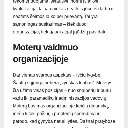
rekomenduojama išklausyti, norint išlaikyti
kvalifikaciją, tačiau niekas neatleis jūsų iš darbo ir
neatims šeimos laiko per prievartą. Tai yra
sąmoningas susitarimas – kiek duodi
organizacijai, tiek gauni atgal įgūdžių pavidalu.
Moterų vaidmuo
organizacijoje
Dar vienas svarbus aspektas – lyčių lygybė.
Šaulių sąjunga nebėra „vyriškas klubas“. Moterys
čia užima visas pozicijas – nuo snaiperių ir būrių
vadų iki paramedikų ir administracijos vadovių.
Moterų buvimas organizacijoje keičia dinamiką,
įneša kitokį požiūrį į problemų sprendimą ir
parodo, kad gynyba neturi lyties. Dažnai pratybose