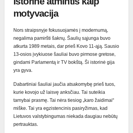
Istorinė atmintis kaip
motyvacija
Nors straipsnyje fokusuojamės į modernumą,
negalima pamiršti šaknų. Šaulių sąjunga buvo
atkurta 1989 metais, dar prieš Kovo 11-ąją. Sausio
13-osios įvykiuose šauliai buvo pirmose gretose,
gindami Parlamentą ir TV bokštą. Ši istorinė gija
yra gyva.
Dabartiniai šauliai jaučia atsakomybę prieš tuos,
kurie kovojo už laisvę anksčiau. Tai suteikia
tarnybai prasmę. Tai nėra tiesiog „karo žaidimai“
miške. Tai yra egzistencinis pasiryžimas, kad
Lietuvos valstybingumas niekada daugiau nebūtų
pertrauktas.