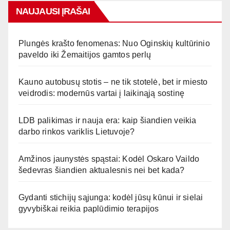
NAUJAUSI ĮRAŠAI
Plungės krašto fenomenas: Nuo Oginskių kultūrinio
paveldo iki Žemaitijos gamtos perlų
Kauno autobusų stotis – ne tik stotelė, bet ir miesto
veidrodis: modernūs vartai į laikinąją sostinę
LDB palikimas ir nauja era: kaip šiandien veikia
darbo rinkos variklis Lietuvoje?
Amžinos jaunystės spąstai: Kodėl Oskaro Vaildo
šedevras šiandien aktualesnis nei bet kada?
Gydanti stichijų sąjunga: kodėl jūsų kūnui ir sielai
gyvybiškai reikia paplūdimio terapijos