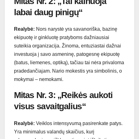
Mitas Nr. 2: „Tai kainuoja
labai daug pinigų“
Realybė:
Nors narystė yra savanoriška, bazinę
ekipuotę ir ginkluotę pratyboms dažniausiai
suteikia organizacija. Žinoma, entuziastai dažnai
investuoja į savo asmeninę, patogesnę ekipuotę
(batus, liemenes, optiką), tačiau tai nėra privaloma
pradedančiajam. Nario mokestis yra simbolinis, o
mokymai – nemokami.
Mitas Nr. 3: „Reikės aukoti
visus savaitgalius“
Realybė:
Veiklos intensyvumą pasirenkate patys.
Yra minimalus valandų skaičius, kurį