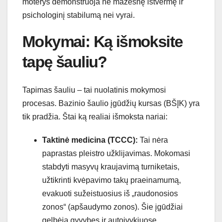
moterys demonstruoja ne mažesnę ištvermę ir
psichologinį stabilumą nei vyrai.
Mokymai: Ką išmoksite
tapę šauliu?
Tapimas šauliu – tai nuolatinis mokymosi
procesas. Bazinio šaulio įgūdžių kursas (BŠĮK) yra
tik pradžia. Štai ką realiai išmoksta nariai:
Taktinė medicina (TCCC):
Tai nėra
paprastas pleistro užklijavimas. Mokomasi
stabdyti masyvų kraujavimą turniketais,
užtikrinti kvėpavimo takų praeinamumą,
evakuoti sužeistuosius iš „raudonosios
zonos“ (apšaudymo zonos). Šie įgūdžiai
gelbėja gyvybes ir autoįvykiuose.