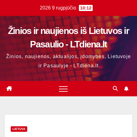
Skip
2026 9 rugpjūčio
10:12
to
content
Žinios ir naujienos iš Lietuvos ir
Pasaulio - LTdiena.lt
Žinios, naujienos, aktualijos, įdomybės, Lietuvoje
ir Pasaulyje - LTdiena.lt
LIETUVA