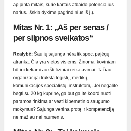
apipinta mitais, kurie kartais atbaido potencialius
narius. Išsklaidykime pagrindinius iš jų.
Mitas Nr. 1: „Aš per senas /
per silpnos sveikatos“
Realybė:
Šaulių sąjunga nėra tik spec. pajėgų
atranka. Čia yra vietos visiems. Žinoma, koviniam
būriui keliami aukšti fiziniai reikalavimai. Tačiau
organizacijai trūksta logistų, medikų,
komunikacijos specialistų, instruktorių. Jei negalite
bėgti su 20 kg kuprine, galbūt galite koordinuoti
paramos rinkimą ar vesti kibernetinio saugumo
mokymus? Sąjunga vertina protą ir kompetenciją
ne mažiau nei raumenis.