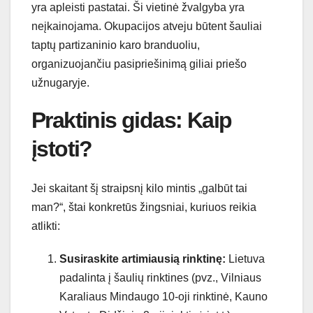
yra apleisti pastatai. Ši vietinė žvalgyba yra
neįkainojama. Okupacijos atveju būtent šauliai
taptų partizaninio karo branduoliu,
organizuojančiu pasipriešinimą giliai priešo
užnugaryje.
Praktinis gidas: Kaip
įstoti?
Jei skaitant šį straipsnį kilo mintis „galbūt tai
man?“, štai konkretūs žingsniai, kuriuos reikia
atlikti:
Susiraskite artimiausią rinktinę:
Lietuva
padalinta į šaulių rinktines (pvz., Vilniaus
Karaliaus Mindaugo 10-oji rinktinė, Kauno