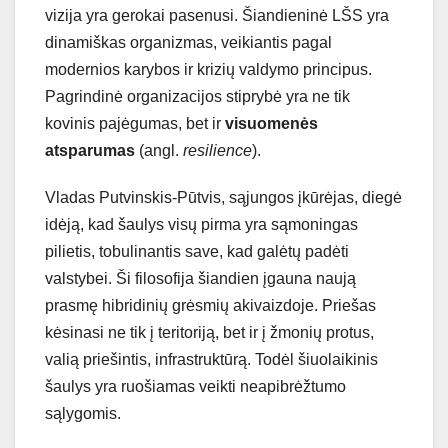
vizija yra gerokai pasenusi. Šiandieninė LŠS yra
dinamiškas organizmas, veikiantis pagal
modernios karybos ir krizių valdymo principus.
Pagrindinė organizacijos stiprybė yra ne tik
kovinis pajėgumas, bet ir
visuomenės
atsparumas
(angl.
resilience
).
Vladas Putvinskis-Pūtvis, sąjungos įkūrėjas, diegė
idėją, kad šaulys visų pirma yra sąmoningas
pilietis, tobulinantis save, kad galėtų padėti
valstybei. Ši filosofija šiandien įgauna naują
prasmę hibridinių grėsmių akivaizdoje. Priešas
kėsinasi ne tik į teritoriją, bet ir į žmonių protus,
valią priešintis, infrastruktūrą. Todėl šiuolaikinis
šaulys yra ruošiamas veikti neapibrėžtumo
sąlygomis.