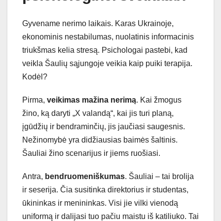
Gyvename nerimo laikais. Karas Ukrainoje,
ekonominis nestabilumas, nuolatinis informacinis
triukšmas kelia stresą. Psichologai pastebi, kad
veikla Šaulių sąjungoje veikia kaip puiki terapija.
Kodėl?
Pirma,
veikimas mažina nerimą
. Kai žmogus
žino, ką daryti „X valandą“, kai jis turi planą,
įgūdžių ir bendraminčių, jis jaučiasi saugesnis.
Nežinomybė yra didžiausias baimės šaltinis.
Šauliai žino scenarijus ir jiems ruošiasi.
Antra,
bendruomeniškumas
. Šauliai – tai brolija
ir seserija. Čia susitinka direktorius ir studentas,
ūkininkas ir menininkas. Visi jie vilki vienodą
uniformą ir dalijasi tuo pačiu maistu iš katiliuko. Tai