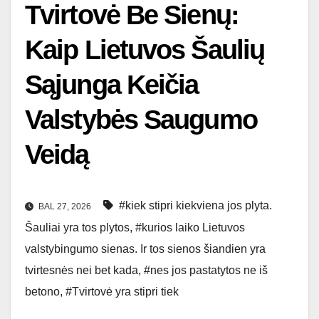
Tvirtovė Be Sienų:
Kaip Lietuvos Šaulių
Sąjunga Keičia
Valstybės Saugumo
Veidą
#kiek stipri kiekviena jos plyta.
BAL 27, 2026
Šauliai yra tos plytos
,
#kurios laiko Lietuvos
valstybingumo sienas. Ir tos sienos šiandien yra
tvirtesnės nei bet kada
,
#nes jos pastatytos ne iš
betono
,
#Tvirtovė yra stipri tiek