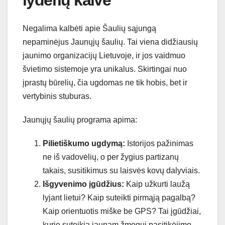
Negalima kalbėti apie Šaulių sąjungą
nepaminėjus Jaunųjų šaulių. Tai viena didžiausių
jaunimo organizacijų Lietuvoje, ir jos vaidmuo
švietimo sistemoje yra unikalus. Skirtingai nuo
įprastų būrelių, čia ugdomas ne tik hobis, bet ir
vertybinis stuburas.
Jaunųjų šaulių programa apima:
Pilietiškumo ugdymą:
Istorijos pažinimas
ne iš vadovėlių, o per žygius partizanų
takais, susitikimus su laisvės kovų dalyviais.
Išgyvenimo įgūdžius:
Kaip užkurti laužą
lyjant lietui? Kaip suteikti pirmąją pagalbą?
Kaip orientuotis miške be GPS? Tai įgūdžiai,
kurie suteikia jaunam žmogui pasitikėjimo