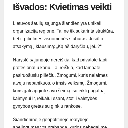
Išvados: Kvietimas veikti
Lietuvos šaulių sąjunga šiandien yra unikali
organizacija regione. Tai ne tik sukarinta struktūra,
bet ir pilietinės visuomenės stuburas. Ji siūlo
atsakymą į klausimą: „Ką aš daryčiau, jei..?“.
Narystė sąjungoje nereiškia, kad privalote tapti
profesionaliu kariu. Tai reiškia, kad tampate
pasiruošusiu piliečiu. Žmogumi, kuris nelaimės
atveju nepanikuos, o imsis veiksmų. Žmogumi,
kuris gali apginti savo šeimą, suteikti pagalbą
kaimynui ir, reikalui esant, stoti į valstybės
gynybos gretas su ginklu rankose.
Šiandieninėje geopolitinėje realybėje
abejingumas yra prabanga, kurios nebegalime