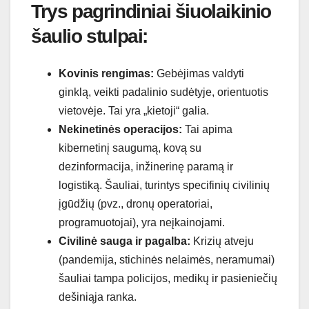
Trys pagrindiniai šiuolaikinio
šaulio stulpai:
Kovinis rengimas:
Gebėjimas valdyti
ginklą, veikti padalinio sudėtyje, orientuotis
vietovėje. Tai yra „kietoji“ galia.
Nekinetinės operacijos:
Tai apima
kibernetinį saugumą, kovą su
dezinformacija, inžinerinę paramą ir
logistiką. Šauliai, turintys specifinių civilinių
įgūdžių (pvz., dronų operatoriai,
programuotojai), yra neįkainojami.
Civilinė sauga ir pagalba:
Krizių atveju
(pandemija, stichinės nelaimės, neramumai)
šauliai tampa policijos, medikų ir pasieniečių
dešiniąja ranka.