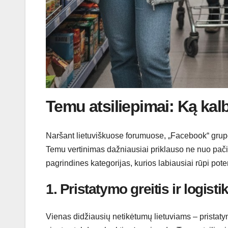
Temu atsiliepimai: Ką kalb
Naršant lietuviškuose forumuose, „Facebook“ grupės
Temu vertinimas dažniausiai priklauso ne nuo pačio
pagrindines kategorijas, kurios labiausiai rūpi pot
1. Pristatymo greitis ir logisti
Vienas didžiausių netikėtumų lietuviams – pristatymo