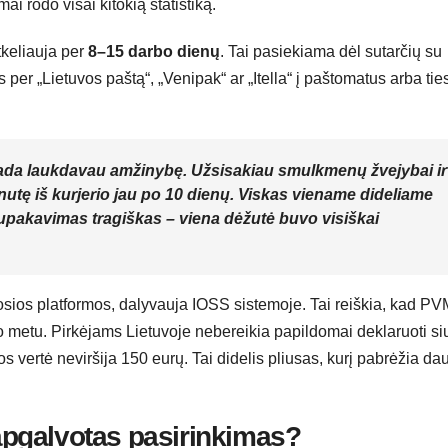
i rodo visai kitokią statistiką.
tkeliauja per
8–15 darbo dienų
. Tai pasiekiama dėl sutarčių su
 per „Lietuvos paštą“, „Venipak“ ar „Itella“ į paštomatus arba ties
sada laukdavau amžinybę. Užsisakiau smulkmenų žvejybai ir
utę iš kurjerio jau po 10 dienų. Viskas viename dideliame
supakavimas tragiškas – viena dėžutė buvo visiškai
iosios platformos, dalyvauja IOSS sistemoje. Tai reiškia, kad PV
mo metu. Pirkėjams Lietuvoje nebereikia papildomai deklaruoti si
s vertė neviršija 150 eurų. Tai didelis pliusas, kurį pabrėžia da
 apgalvotas pasirinkimas?