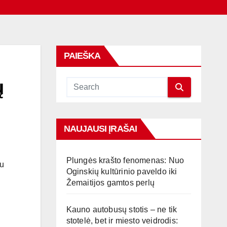
PAIEŠKA
ų
NAUJAUSI ĮRAŠAI
Plungės krašto fenomenas: Nuo
u
Oginskių kultūrinio paveldo iki
Žemaitijos gamtos perlų
Kauno autobusų stotis – ne tik
stotelė, bet ir miesto veidrodis: