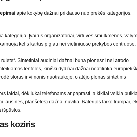
iepimai
apie kokybę dažnai priklauso nuo prekės kategorijos.
a kategorija. Įvairūs organizatoriai, virtuvės smulkmenos, valy
ainuoja kelis kartus pigiau nei vietiniuose prekybos centruose.
ruletė“. Sintetiniai audiniai dažnai būna plonesni nei atrodo
eikiamos lentelės, kiniški dydžiai dažnai neatitinka europietiš
odė storas ir vilnonis nuotraukoje, o atėjo plonas sintetinis
rs laidai, dėkliukai telefonams ar paprasti laikikliai veikia puikia
i, ausinės, planšetės) dažnai nuvilia. Baterijos laiko trumpai, e
a išpūstos.
as koziris