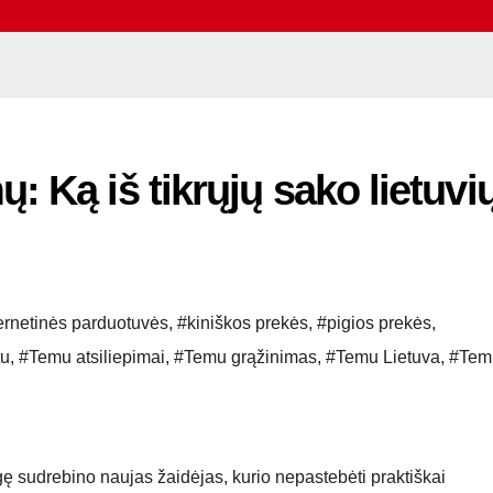
 Ką iš tikrųjų sako lietuvi
ernetinės parduotuvės
,
#kiniškos prekės
,
#pigios prekės
,
tu
,
#Temu atsiliepimai
,
#Temu grąžinimas
,
#Temu Lietuva
,
#Tem
ę sudrebino naujas žaidėjas, kurio nepastebėti praktiškai