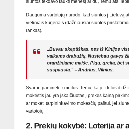
siuntos tekdavo laukti mėnesį ar du, Temu atsiliepima
Dauguma vartotojų nurodo, kad siuntos į Lietuvą a
vietiniais kurjeriais (dažniausiai siuntos pristatomos
rankas).
„Buvau skeptiškas, nes iš Kinijos vi
vaikams drabužių. Nustebau gavęs žin
oranžiniame maiše. Pigu, greita, bet 
suspausta.“ – Andrius, Vilnius.
Svarbu paminėti ir muitus. Temu, kaip ir kitos didž
mokestis jau yra įskaičiuotas į prekės kainą pirki
ar mokėti tarpininkavimo mokesčių paštui, jei siunto
vartotojų.
2. Prekių kokybė: Loterija ar