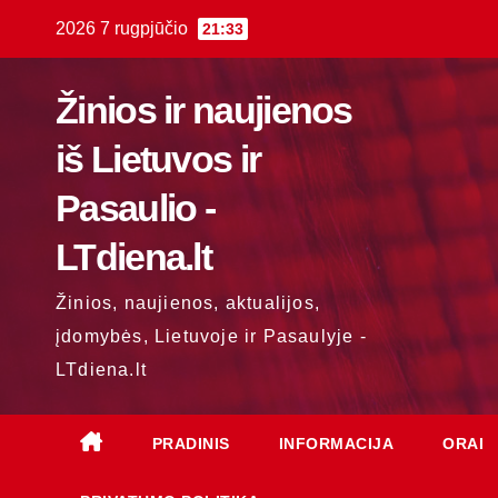
Skip
2026 7 rugpjūčio
21:33
to
content
Žinios ir naujienos
iš Lietuvos ir
Pasaulio -
LTdiena.lt
Žinios, naujienos, aktualijos,
įdomybės, Lietuvoje ir Pasaulyje -
LTdiena.lt
PRADINIS
INFORMACIJA
ORAI