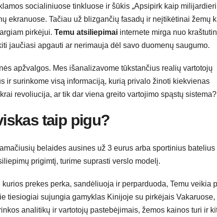
lamos socialiniuose tinkluose ir šūkis „Apsipirk kaip milijardier
nų ekranuose. Tačiau už blizgančių fasadų ir neįtikėtinai žemų 
argiam pirkėjui.
Temu atsiliepimai
internete mirga nuo kraštuti
, kiti jaučiasi apgauti ar nerimauja dėl savo duomenų saugumo.
inės apžvalgos. Mes išanalizavome tūkstančius realių vartotojų
ir surinkome visą informaciją, kurią privalo žinoti kiekvienas
ikrai revoliucija, ar tik dar viena greito vartojimo spąstų sistema?
iskas taip pigu?
pamačiusių belaides ausines už 3 eurus arba sportinius batelius
liepimų prigimtį, turime suprasti verslo modelį.
s, kurios prekes perka, sandėliuoja ir perparduoda, Temu veikia 
ie tiesiogiai sujungia gamyklas Kinijoje su pirkėjais Vakaruose,
nkos analitikų ir vartotojų pastebėjimais, žemos kainos turi ir ki