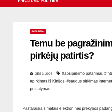
PRIVATUMO POLITIKA
PATARIMAI
Temu be pagražinimų:
pirkėjų patirtis?
#apsipirkimo patarimai
,
#int
GEG 3, 2026
#pirkimas iš Kinijos
,
#saugus pirkimas interne
pristatymas
Pastaraisiais metais elektroninės prekybos padang