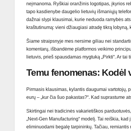
neįmanoma. Ryškiai oranžinis logotipas, įkyrios rek
tapo kasdienybe daugelio lietuvių išmaniųjų telefo
dažnai slypi klausimai, kurie neduoda ramybės ats
kraštutinumą: vieni džiaugiasi atradę tikrą lobyną
Šiame straipsnyje mes nersime giliau nei standart
komentarų, išbandėme platformos veikimo principus 
lietuvis, prieš spausdamas mygtuką „Pirkti“. Ar tai t
Temu fenomenas: Kodėl v
Pirmasis klausimas, kylantis daugumai vartotojų, 
eurų – „kur čia šuo pakastas?“. Kad suprastume atsi
Skirtingai nei tradicinės vakarietiškos parduotuvė
„Next-Gen Manufacturing“ modelį. Tai reiškia, kad j
eliminuodami begalę tarpininkų. Tačiau, remiantis ri