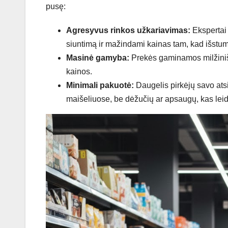
pusę:
Agresyvus rinkos užkariavimas:
Ekspertai 
siuntimą ir mažindami kainas tam, kad išstumt
Masinė gamyba:
Prekės gaminamos milžinišk
kainos.
Minimali pakuotė:
Daugelis pirkėjų savo ats
maišeliuose, be dėžučių ar apsaugų, kas leidž