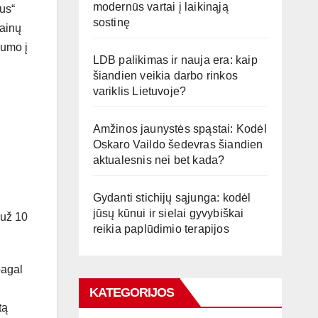
modernūs vartai į laikinąją
ius“
sostinę
kainų
numo į
LDB palikimas ir nauja era: kaip
šiandien veikia darbo rinkos
variklis Lietuvoje?
Amžinos jaunystės spąstai: Kodėl
Oskaro Vaildo šedevras šiandien
aktualesnis nei bet kada?
Gydanti stichijų sąjunga: kodėl
jūsų kūnui ir sielai gyvybiškai
 už 10
reikia paplūdimio terapijos
pagal
KATEGORIJOS
tą