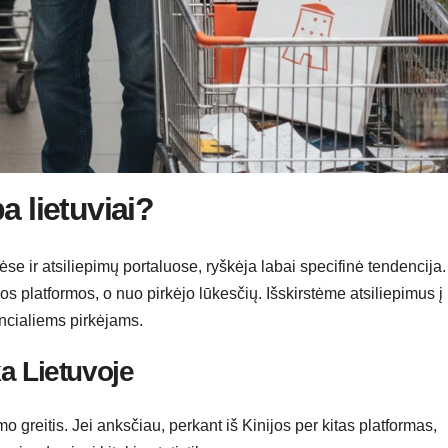
a lietuviai?
e ir atsiliepimų portaluose, ryškėja labai specifinė tendencija.
s platformos, o nuo pirkėjo lūkesčių. Išskirstėme atsiliepimus į
encialiems pirkėjams.
ka Lietuvoje
 greitis. Jei anksčiau, perkant iš Kinijos per kitas platformas,