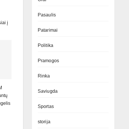
Pasaulis
iai į
Patarimai
Politika
Pramogos
Rinka
M
Saviugda
untų
ugelis
Sportas
storija