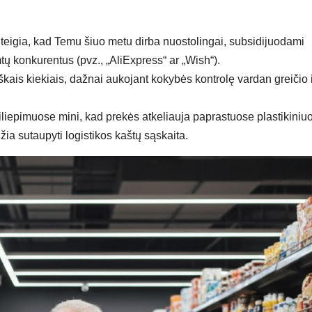
teigia, kad Temu šiuo metu dirba nuostolingai, subsidijuodami
ų konkurentus (pvz., „AliExpress“ ar „Wish“).
ais kiekiais, dažnai aukojant kokybės kontrolę vardan greičio i
iliepimuose mini, kad prekės atkeliauja paprastuose plastikiniu
ia sutaupyti logistikos kaštų sąskaita.