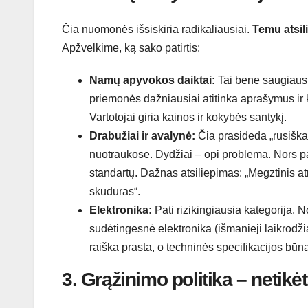
Čia nuomonės išsiskiria radikaliausiai.
Temu atsil
Apžvelkime, ką sako patirtis:
Namų apyvokos daiktai:
Tai bene saugiausi
priemonės dažniausiai atitinka aprašymus ir k
Vartotojai giria kainos ir kokybės santykį.
Drabužiai ir avalynė:
Čia prasideda „rusiška 
nuotraukose. Dydžiai – opi problema. Nors pat
standartų. Dažnas atsiliepimas: „Megztinis atr
skuduras“.
Elektronika:
Pati rizikingiausia kategorija. No
sudėtingesnė elektronika (išmanieji laikrodžia
raiška prasta, o techninės specifikacijos būn
3. Grąžinimo politika – netikėt