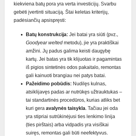
kiekviena batų pora yra verta investicijų. Svarbu
gebėti įvertinti situaciją. Štai keletas kriterijų,
padėsiančių apsispręsti:
Batų konstrukcija:
Jei batai yra siūti (pvz.,
Goodyear welted
metodu), jie yra praktiškai
amžini. Jų padus galima keisti daugybę
kartų. Jei batas yra tik klijuotas ir pagamintas
iš pigios sintetinės odos pakaitalo, remontas
gali kainuoti brangiau nei patys batai.
Pažeidimo pobūdis:
Nudilęs kulnas,
atsiklijavęs padas ar nutrūkęs užtrauktukas –
tai standartinės procedūros, kurias atliks bet
kuri gera
avalynės taisykla
. Tačiau jei oda
yra stipriai sutrūkinėjusi ties lenkimo linija
(ties pirštais) arba vidpadis yra visiškai
suiręs, remontas gali būti neefektyvus.