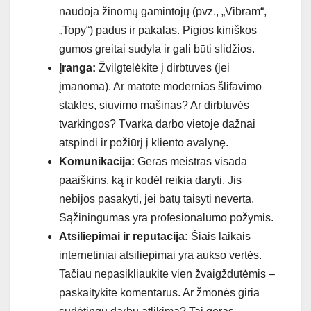
naudoja žinomų gamintojų (pvz., „Vibram“,
„Topy“) padus ir pakalas. Pigios kiniškos
gumos greitai sudyla ir gali būti slidžios.
Įranga:
Žvilgtelėkite į dirbtuves (jei
įmanoma). Ar matote modernias šlifavimo
stakles, siuvimo mašinas? Ar dirbtuvės
tvarkingos? Tvarka darbo vietoje dažnai
atspindi ir požiūrį į kliento avalynę.
Komunikacija:
Geras meistras visada
paaiškins, ką ir kodėl reikia daryti. Jis
nebijos pasakyti, jei batų taisyti neverta.
Sąžiningumas yra profesionalumo požymis.
Atsiliepimai ir reputacija:
Šiais laikais
internetiniai atsiliepimai yra aukso vertės.
Tačiau nepasikliaukite vien žvaigždutėmis –
paskaitykite komentarus. Ar žmonės giria