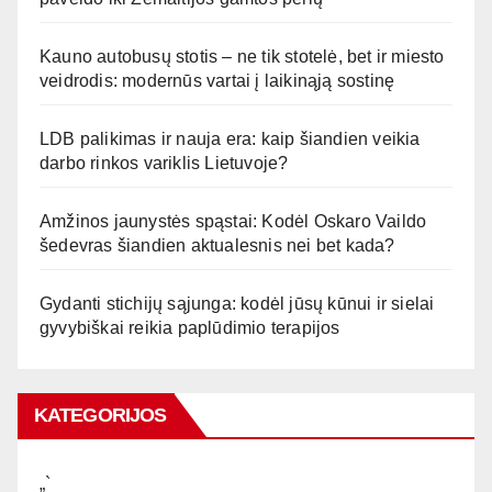
Kauno autobusų stotis – ne tik stotelė, bet ir miesto
veidrodis: modernūs vartai į laikinąją sostinę
LDB palikimas ir nauja era: kaip šiandien veikia
darbo rinkos variklis Lietuvoje?
Amžinos jaunystės spąstai: Kodėl Oskaro Vaildo
šedevras šiandien aktualesnis nei bet kada?
Gydanti stichijų sąjunga: kodėl jūsų kūnui ir sielai
gyvybiškai reikia paplūdimio terapijos
KATEGORIJOS
„`