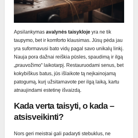
Apsilankymas
avalynės taisykloje
yra ne tik
taupymo, bet ir komforto klausimas. Jūsų pėda jau
yra suformavusi bato vidų pagal savo unikalų linkį.
Nauja pora dažnai reiškia pūsles, spaudimą ir ilgą
„prauvožimo“ laikotarpį. Restauruodami senus, bet
kokybiškus batus, jūs išlaikote tą neįkainojamą
patogumą, kurį užsitarnavote per ilgą laiką, kartu
atnaujindami estetinę išvaizdą.
Kada verta taisyti, o kada –
atsisveikinti?
Nors geri meistrai gali padaryti stebuklus, ne