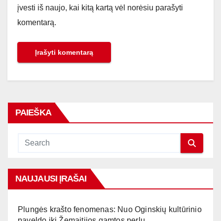
įvesti iš naujo, kai kitą kartą vėl norėsiu parašyti
komentarą.
PAIEŠKA
NAUJAUSI ĮRAŠAI
Plungės krašto fenomenas: Nuo Oginskių kultūrinio
paveldo iki Žemaitijos gamtos perlų