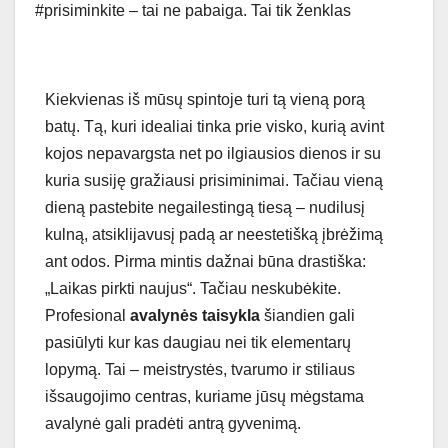
#prisiminkite – tai ne pabaiga. Tai tik ženklas
Kiekvienas iš mūsų spintoje turi tą vieną porą
batų. Tą, kuri idealiai tinka prie visko, kurią avint
kojos nepavargsta net po ilgiausios dienos ir su
kuria susiję gražiausi prisiminimai. Tačiau vieną
dieną pastebite negailestingą tiesą – nudilusį
kulną, atsiklijavusį padą ar neestetišką įbrėžimą
ant odos. Pirma mintis dažnai būna drastiška:
„Laikas pirkti naujus“. Tačiau neskubėkite.
Profesional
avalynės taisykla
šiandien gali
pasiūlyti kur kas daugiau nei tik elementarų
lopymą. Tai – meistrystės, tvarumo ir stiliaus
išsaugojimo centras, kuriame jūsų mėgstama
avalynė gali pradėti antrą gyvenimą.