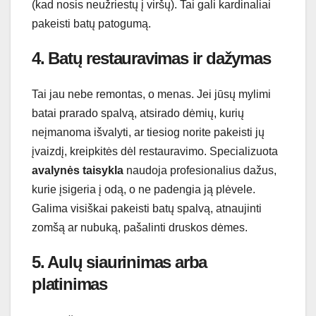
(kad nosis neužriestų į viršų). Tai gali kardinaliai
pakeisti batų patogumą.
4. Batų restauravimas ir dažymas
Tai jau nebe remontas, o menas. Jei jūsų mylimi
batai prarado spalvą, atsirado dėmių, kurių
neįmanoma išvalyti, ar tiesiog norite pakeisti jų
įvaizdį, kreipkitės dėl restauravimo. Specializuota
avalynės taisykla
naudoja profesionalius dažus,
kurie įsigeria į odą, o ne padengia ją plėvele.
Galima visiškai pakeisti batų spalvą, atnaujinti
zomšą ar nubuką, pašalinti druskos dėmes.
5. Aulų siaurinimas arba
platinimas