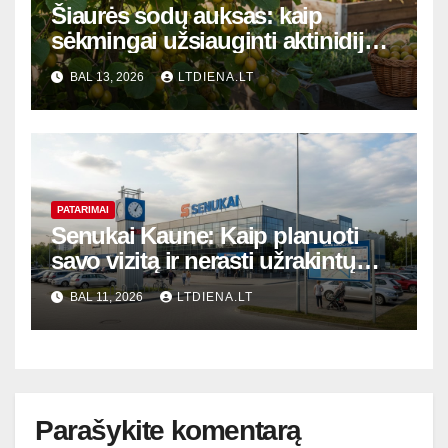
Šiaurės sodų auksas: kaip
sėkmingai užsiauginti aktinidijas
ir mėgautis mini kiviais
BAL 13, 2026
LTDIENA.LT
PATARIMAI
Senukai Kaune: Kaip planuoti
savo vizitą ir nerasti užrakintų
durų – išsami laiko bei lokacijų
BAL 11, 2026
LTDIENA.LT
apžvalga
Parašykite komentarą