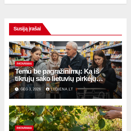
Susiją įrašai
PATARIMAI
Temu be pagražinimų: Ką iš
tikrųjų sako lietuvių pirkėjų
patirtis?
GEG 3, 2026
LTDIENA.LT
PATARIMAI