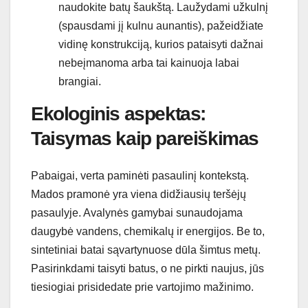
naudokite batų šaukštą. Laužydami užkulnį
(spausdami jį kulnu aunantis), pažeidžiate
vidinę konstrukciją, kurios pataisyti dažnai
nebeįmanoma arba tai kainuoja labai
brangiai.
Ekologinis aspektas:
Taisymas kaip pareiškimas
Pabaigai, verta paminėti pasaulinį kontekstą.
Mados pramonė yra viena didžiausių teršėjų
pasaulyje. Avalynės gamybai sunaudojama
daugybė vandens, chemikalų ir energijos. Be to,
sintetiniai batai sąvartynuose dūla šimtus metų.
Pasirinkdami taisyti batus, o ne pirkti naujus, jūs
tiesiogiai prisidedate prie vartojimo mažinimo.