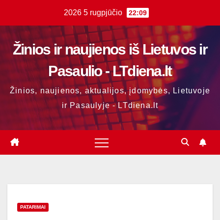
Skip
2026 5 rugpjūčio
22:09
to
content
Žinios ir naujienos iš Lietuvos ir
Pasaulio - LTdiena.lt
Žinios, naujienos, aktualijos, įdomybės, Lietuvoje
ir Pasaulyje - LTdiena.lt
PATARIMAI