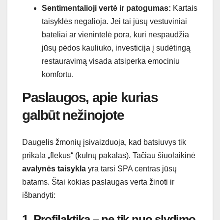
Sentimentalioji vertė ir patogumas:
Kartais
taisyklės negalioja. Jei tai jūsų vestuviniai
bateliai ar vienintelė pora, kuri nespaudžia
jūsų pėdos kauliuko, investicija į sudėtingą
restauravimą visada atsiperka emociniu
komfortu.
Paslaugos, apie kurias
galbūt nežinojote
Daugelis žmonių įsivaizduoja, kad batsiuvys tik
prikala „flekus“ (kulnų pakalas). Tačiau šiuolaikinė
avalynės taisykla
yra tarsi SPA centras jūsų
batams. Štai kokias paslaugas verta žinoti ir
išbandyti:
1. Profilaktika – ne tik nuo slydimo