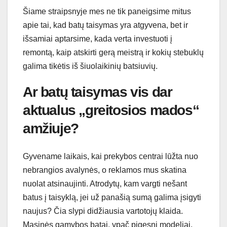
Šiame straipsnyje mes ne tik paneigsime mitus
apie tai, kad batų taisymas yra atgyvena, bet ir
išsamiai aptarsime, kada verta investuoti į
remontą, kaip atskirti gerą meistrą ir kokių stebuklų
galima tikėtis iš šiuolaikinių batsiuvių.
Ar batų taisymas vis dar
aktualus „greitosios mados“
amžiuje?
Gyvename laikais, kai prekybos centrai lūžta nuo
nebrangios avalynės, o reklamos mus skatina
nuolat atsinaujinti. Atrodytų, kam vargti nešant
batus į taisyklą, jei už panašią sumą galima įsigyti
naujus? Čia slypi didžiausia vartotojų klaida.
Masinės gamybos batai, ypač pigesni modeliai,