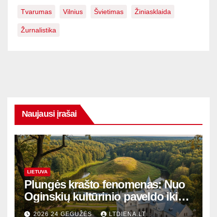
Tvarumas
Vilnius
Švietimas
Žiniasklaida
Žurnalistika
Naujausi įrašai
LIETUVA
Plungės krašto fenomenas: Nuo
Oginskių kultūrinio paveldo iki
Žemaitijos gamtos perlų
2026 24 GEGUŽĖS
LTDIENA.LT