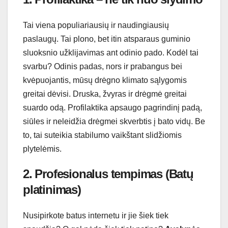
Tai viena populiariausių ir naudingiausių
paslaugų. Tai plono, bet itin atsparaus guminio
sluoksnio užklijavimas ant odinio pado. Kodėl tai
svarbu? Odinis padas, nors ir prabangus bei
kvėpuojantis, mūsų drėgno klimato sąlygomis
greitai dėvisi. Druska, žvyras ir drėgmė greitai
suardo odą. Profilaktika apsaugo pagrindinį padą,
siūles ir neleidžia drėgmei skverbtis į bato vidų. Be
to, tai suteikia stabilumo vaikštant slidžiomis
plytelėmis.
2. Profesionalus tempimas (Batų
platinimas)
Nusipirkote batus internetu ir jie šiek tiek