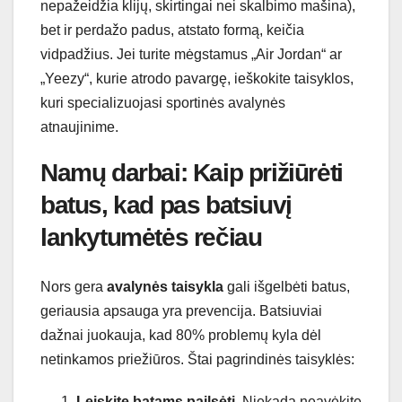
nepažeidžia klijų, skirtingai nei skalbimo mašina),
bet ir perdažo padus, atstato formą, keičia
vidpadžius. Jei turite mėgstamus „Air Jordan“ ar
„Yeezy“, kurie atrodo pavargę, ieškokite taisyklos,
kuri specializuojasi sportinės avalynės
atnaujinime.
Namų darbai: Kaip prižiūrėti
batus, kad pas batsiuvį
lankytumėtės rečiau
Nors gera
avalynės taisykla
gali išgelbėti batus,
geriausia apsauga yra prevencija. Batsiuviai
dažnai juokauja, kad 80% problemų kyla dėl
netinkamos priežiūros. Štai pagrindinės taisyklės:
Leiskite batams pailsėti.
Niekada neavėkite