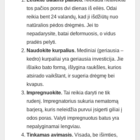
tos pačios poros dvi dienas iš eilės. Odai
reikia bent 24 valandų, kad ji išdžiūtų nuo
natūralios pėdos drėgmės. Jei to
nepadarysite, batai deformuosis, o vidus
pradės pelyti.
Naudokite kurpalius.
Mediniai (geriausia –
kedro) kurpaliai yra geriausia investicija. Jie
išlaiko bato formą, išlygina raukšles, kurios
atsirado vaikštant, ir sugeria drėgmę bei
kvapus.
Impregnuokite.
Tai reikia daryti ne tik
rudenį. Impregnatorius sukuria nematomą
barjerą, kuris neleidžia purvui įsigerti giliai į
odos poras. Valyti impregnuotus batus yra
nepalyginamai lengviau.
Tinkamas avimasis.
Visada, be išimties,