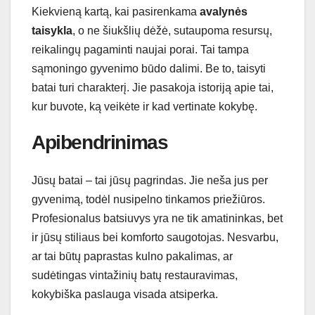
Kiekvieną kartą, kai pasirenkama
avalynės
taisykla
, o ne šiukšlių dėžė, sutaupoma resursų,
reikalingų pagaminti naujai porai. Tai tampa
sąmoningo gyvenimo būdo dalimi. Be to, taisyti
batai turi charakterį. Jie pasakoja istoriją apie tai,
kur buvote, ką veikėte ir kad vertinate kokybę.
Apibendrinimas
Jūsų batai – tai jūsų pagrindas. Jie neša jus per
gyvenimą, todėl nusipelno tinkamos priežiūros.
Profesionalus batsiuvys yra ne tik amatininkas, bet
ir jūsų stiliaus bei komforto saugotojas. Nesvarbu,
ar tai būtų paprastas kulno pakalimas, ar
sudėtingas vintažinių batų restauravimas,
kokybiška paslauga visada atsiperka.