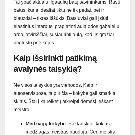
Tai ypač aktualu ilgaaulių batų savininkams. Rasti
batus, kurie idealiai tiktų ne tik pėdai, bet ir
blauzdai – tikras iššūkis. Batsiuviai gali įsiūti
elastinius intarpus, praplatinti aulą odos gabalėliu
arba, atvirkščiai, susiaurinti aulą, kad jis gražiai
priglustų prie kojos.
Kaip išsirinkti patikimą
avalynės taisyklą?
Ne visos taisyklos yra vienodos. Kaip ir
autoservisuose, taip ir čia – kokybė gali smarkiai
skirtis. Štai į ką reikėtų atkreipti dėmesį ieškant
meistro:
Medžiagų kokybė:
Paklauskite, kokias
medžiagas meistras naudoja. Geri meistrai