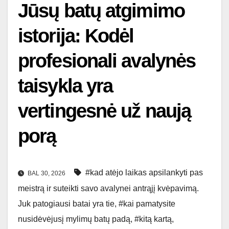
Jūsų batų atgimimo
istorija: Kodėl
profesionali avalynės
taisykla yra
vertingesnė už naują
porą
#kad atėjo laikas apsilankyti pas
BAL 30, 2026
meistrą ir suteikti savo avalynei antrąjį kvėpavimą.
Juk patogiausi batai yra tie
,
#kai pamatysite
nusidėvėjusį mylimų batų padą
,
#kitą kartą
,