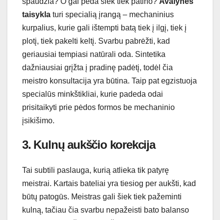
spaudžia? O gal pėda šiek tiek patino?
Avalynės
taisykla
turi specialią įrangą – mechaninius
kurpalius, kurie gali ištempti batą tiek į ilgį, tiek į
plotį, tiek pakelti keltį. Svarbu pabrėžti, kad
geriausiai tempiasi natūrali oda. Sintetika
dažniausiai grįžta į pradinę padėtį, todėl čia
meistro konsultacija yra būtina. Taip pat egzistuoja
specialūs minkštikliai, kurie padeda odai
prisitaikyti prie pėdos formos be mechaninio
įsikišimo.
3. Kulnų aukščio korekcija
Tai subtili paslauga, kurią atlieka tik patyrę
meistrai. Kartais bateliai yra tiesiog per aukšti, kad
būtų patogūs. Meistras gali šiek tiek pažeminti
kulną, tačiau čia svarbu nepažeisti bato balanso