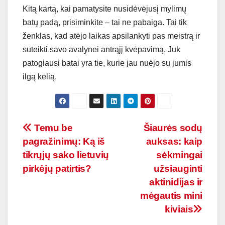
Kitą kartą, kai pamatysite nusidėvėjusį mylimų
batų padą, prisiminkite – tai ne pabaiga. Tai tik
ženklas, kad atėjo laikas apsilankyti pas meistrą ir
suteikti savo avalynei antrąjį kvėpavimą. Juk
patogiausi batai yra tie, kurie jau nuėjo su jumis
ilgą kelią.
Navigacija
Temu be
Šiaurės sodų
pagražinimų: Ką iš
auksas: kaip
tarp
tikrųjų sako lietuvių
sėkmingai
įrašų
pirkėjų patirtis?
užsiauginti
aktinidijas ir
mėgautis mini
kiviais