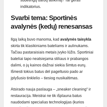
sudėtingų darbų atlikimą? Tai geras
indikatorius.
Svarbi tema: Sportinės
avalynės (kedų) renesansas
Ilgą laiką buvo manoma, kad
avalynės taisykla
skirta tik klasikiniams bateliams ir aulinukams.
Tačiau pastaraisiais metais įvyko lūžis. Sportiniai
bateliai tapo neatsiejama stiliaus ir prabangos
dalimi, o jų kainos dažnai siekia šimtus eurų.
Išmesti tokius batus dėl pageltusio pado ar
įplyšusio tinklelio – tiesiog nusikaltimas.
Atsirado nauja paslauga – „sneaker cleaning“ ir
restauracija. Meistrai ne tik išplauna batus
naudodami specialias technologijas (kurios