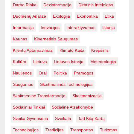
Darbo Rinka
Dezinformacija
Dirbtinis Intelektas
Duomenų Analizė
Ekologija
Ekonomika
Etika
Informacija
Inovacijos
Interaktyvumas
Istorija
Kaunas
Kibernetinis Saugumas
Klientų Aptarnavimas
Klimato Kaita
Krepšinis
Kultūra
Lietuva
Lietuvos Istorija
Meteorologija
Naujienos
Orai
Politika
Pramogos
Saugumas
Skaitmeninės Technologijos
Skaitmeninė Transformacija
Skaitmenizacija
Socialiniai Tinklai
Socialinė Atsakomybė
Sveika Gyvensena
Sveikata
Tad Kitą Kartą
Technologijos
Tradicijos
Transportas
Turizmas