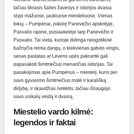
tačiau tikrasis šalies žavesys ir istorijos dvasia
slypi mažuose, jaukiuose miesteliuose. Vienas
tokių – Pumpėnai, įsikūrę Panevėžio apskrityje,
Pasvalio rajone, pusiaukelėje tarp Panevėžio ir
Pasvalio. Tai vieta, kurioje didinga neogotikinė
bažnyčia remia dangų, o kiekvienas gatvės vingis,
senas pastatas ar Lėvens upės pakrantė gali
papasakoti šimtmečius menančias istorijas. Tai
pasakojimas apie Pumpėnus – miestelį, kuris per
savo gyvavimo šimtmečius matė ir karališką
didybę, ir skaudžias netektis, tačiau išsaugojo
savo unikalų veidą ir dvasią.
Miestelio vardo kilmė:
legendos ir faktai