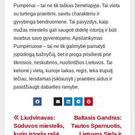
Pumpėnai – tai ne tik taškas žemėlapyje. Tai vieta
su turtinga praeitimi, savitu charakteriu ir
gyvybinga bendruomene. Tai pavyzdys, kaip
mažas miestelis gali saugoti didelę istoriją ir būti
svarbus savo gyventojams. Apsilankymas
Pumpėnuose – tai ne tik galimybė pamatyti
įspūdingą bažnyčią, bet ir proga prisiliesti prie
tikrosios, neskubrios, nuoširdžios Lietuvos. Tai
kelionė į vietą, kurioje laikas, regis, teka truputį
lėčiau, leisdamas įsiklausyti į praeities aidus ir
pasidžiaugti dabarties ramybe.
Navigacija
Liudvinavas:
Baltasis Gandras:
Sūduvos miestelis,
Tautos Sparnuotis,
tarp
kurio istoriją rašė
Lietuvos Siela ir