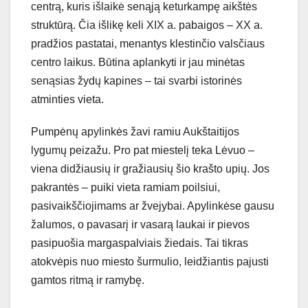
centrą, kuris išlaikė senąją keturkampę aikštės
struktūrą. Čia išlikę keli XIX a. pabaigos – XX a.
pradžios pastatai, menantys klestinčio valsčiaus
centro laikus. Būtina aplankyti ir jau minėtas
senąsias žydų kapines – tai svarbi istorinės
atminties vieta.
Pumpėnų apylinkės žavi ramiu Aukštaitijos
lygumų peizažu. Pro pat miestelį teka Lėvuo –
viena didžiausių ir gražiausių šio krašto upių. Jos
pakrantės – puiki vieta ramiam poilsiui,
pasivaikščiojimams ar žvejybai. Apylinkėse gausu
žalumos, o pavasarį ir vasarą laukai ir pievos
pasipuošia margaspalviais žiedais. Tai tikras
atokvėpis nuo miesto šurmulio, leidžiantis pajusti
gamtos ritmą ir ramybę.