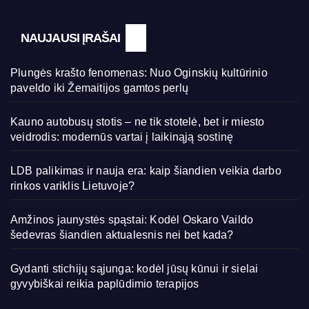
NAUJAUSI ĮRAŠAI
Plungės krašto fenomenas: Nuo Oginskių kultūrinio
paveldo iki Žemaitijos gamtos perlų
Kauno autobusų stotis – ne tik stotelė, bet ir miesto
veidrodis: modernūs vartai į laikinąją sostinę
LDB palikimas ir nauja era: kaip šiandien veikia darbo
rinkos variklis Lietuvoje?
Amžinos jaunystės spąstai: Kodėl Oskaro Vaildo
šedevras šiandien aktualesnis nei bet kada?
Gydanti stichijų sąjunga: kodėl jūsų kūnui ir sielai
gyvybiškai reikia paplūdimio terapijos