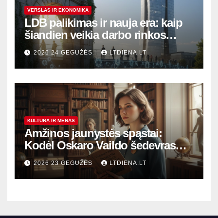
VERSLAS IR EKONOMIKA
LDB palikimas ir nauja era: kaip
šiandien veikia darbo rinkos
variklis Lietuvoje?
2026 24 GEGUŽĖS
LTDIENA.LT
KULTŪRA IR MENAS
Amžinos jaunystės spąstai:
Kodėl Oskaro Vaildo šedevras
šiandien aktualesnis nei bet
2026 23 GEGUŽĖS
LTDIENA.LT
kada?