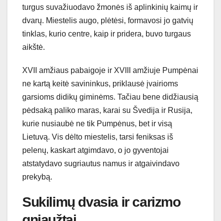
turgus suvažiuodavo žmonės iš aplinkinių kaimų ir
dvarų. Miestelis augo, plėtėsi, formavosi jo gatvių
tinklas, kurio centre, kaip ir pridera, buvo turgaus
aikštė.
XVII amžiaus pabaigoje ir XVIII amžiuje Pumpėnai
ne kartą keitė savininkus, priklausė įvairioms
garsioms didikų giminėms. Tačiau bene didžiausią
pėdsaką paliko maras, karai su Švedija ir Rusija,
kurie nusiaubė ne tik Pumpėnus, bet ir visą
Lietuvą. Vis dėlto miestelis, tarsi feniksas iš
pelenų, kaskart atgimdavo, o jo gyventojai
atstatydavo sugriautus namus ir atgaivindavo
prekybą.
Sukilimų dvasia ir carizmo
gniaužtai