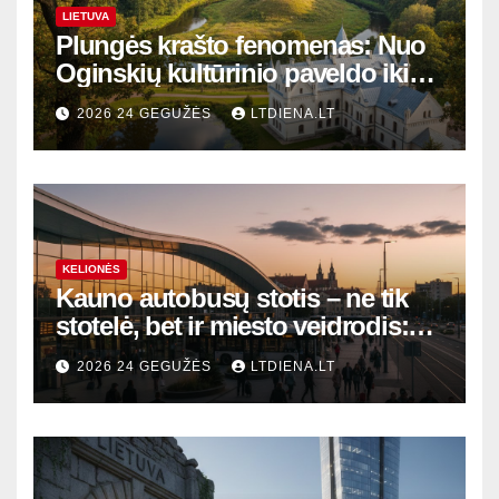
LIETUVA
Plungės krašto fenomenas: Nuo
Oginskių kultūrinio paveldo iki
Žemaitijos gamtos perlų
2026 24 GEGUŽĖS
LTDIENA.LT
KELIONĖS
Kauno autobusų stotis – ne tik
stotelė, bet ir miesto veidrodis:
modernūs vartai į laikinąją
2026 24 GEGUŽĖS
LTDIENA.LT
sostinę