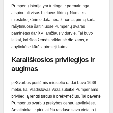
Pumpėnų istorija yra turtinga ir permaininga,
atspindinti visos Lietuvos likimą. Nors tiksli
miestelio įkūrimo data nėra žinoma, pirmą kartą
rašytiniuose šaltiniuose Pumpėnų dvaras
paminėtas dar XVI amžiaus viduryje. Tai buvo
laikai, kai šios žemės priklausė didikams, o
apylinkėse kūrėsi pirmieji kaimai.
Karališkosios privilegijos ir
augimas
p>Svarbus postūmis miestelio raidai buvo 1638
metai, kai Vladislovas Vaza suteikė Pumpėnams
privilegiją rengti turgus ir prekymečius. Tai pavertė
Pumpėnus svarbiu prekybos centru apylinkėse.
Amatininkai ir pirkliai čia rasdavo savo vietą, o į