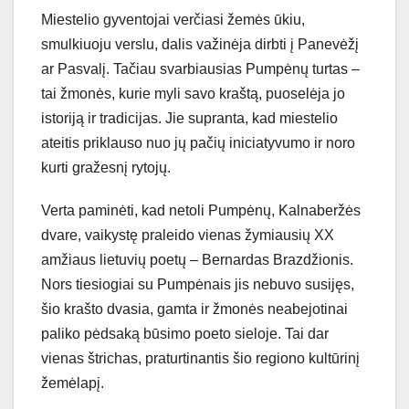
Miestelio gyventojai verčiasi žemės ūkiu,
smulkiuoju verslu, dalis važinėja dirbti į Panevėžį
ar Pasvalį. Tačiau svarbiausias Pumpėnų turtas –
tai žmonės, kurie myli savo kraštą, puoselėja jo
istoriją ir tradicijas. Jie supranta, kad miestelio
ateitis priklauso nuo jų pačių iniciatyvumo ir noro
kurti gražesnį rytojų.
Verta paminėti, kad netoli Pumpėnų, Kalnaberžės
dvare, vaikystę praleido vienas žymiausių XX
amžiaus lietuvių poetų – Bernardas Brazdžionis.
Nors tiesiogiai su Pumpėnais jis nebuvo susijęs,
šio krašto dvasia, gamta ir žmonės neabejotinai
paliko pėdsaką būsimo poeto sieloje. Tai dar
vienas štrichas, praturtinantis šio regiono kultūrinį
žemėlapį.