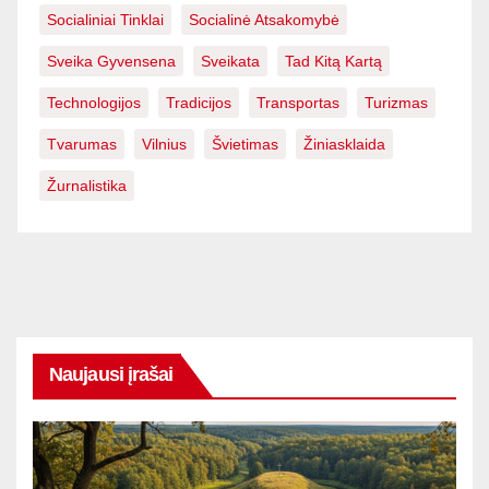
Socialiniai Tinklai
Socialinė Atsakomybė
Sveika Gyvensena
Sveikata
Tad Kitą Kartą
Technologijos
Tradicijos
Transportas
Turizmas
Tvarumas
Vilnius
Švietimas
Žiniasklaida
Žurnalistika
Naujausi įrašai