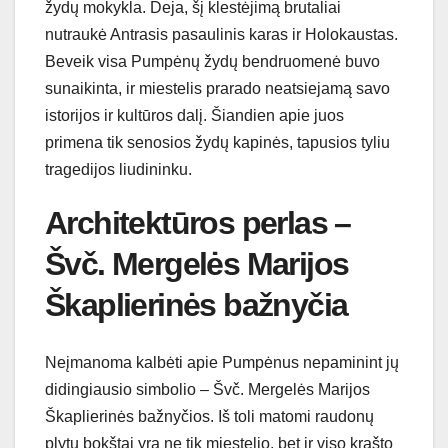
žydų mokykla. Deja, šį klestėjimą brutaliai
nutraukė Antrasis pasaulinis karas ir Holokaustas.
Beveik visa Pumpėnų žydų bendruomenė buvo
sunaikinta, ir miestelis prarado neatsiejamą savo
istorijos ir kultūros dalį. Šiandien apie juos
primena tik senosios žydų kapinės, tapusios tyliu
tragedijos liudininku.
Architektūros perlas –
Švč. Mergelės Marijos
Škaplierinės bažnyčia
Neįmanoma kalbėti apie Pumpėnus nepaminint jų
didingiausio simbolio – Švč. Mergelės Marijos
Škaplierinės bažnyčios. Iš toli matomi raudonų
plytų bokštai yra ne tik miestelio, bet ir viso krašto