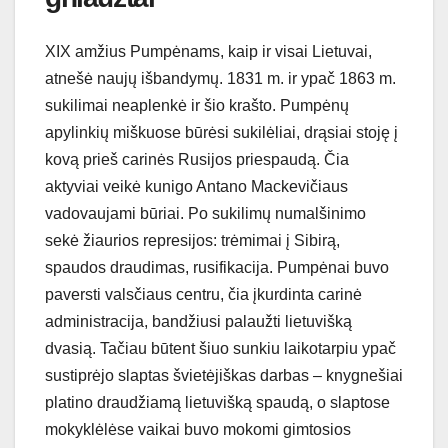
XIX amžius Pumpėnams, kaip ir visai Lietuvai,
atnešė naujų išbandymų. 1831 m. ir ypač 1863 m.
sukilimai neaplenkė ir šio krašto. Pumpėnų
apylinkių miškuose būrėsi sukilėliai, drąsiai stoję į
kovą prieš carinės Rusijos priespaudą. Čia
aktyviai veikė kunigo Antano Mackevičiaus
vadovaujami būriai. Po sukilimų numalšinimo
sekė žiaurios represijos: trėmimai į Sibirą,
spaudos draudimas, rusifikacija. Pumpėnai buvo
paversti valsčiaus centru, čia įkurdinta carinė
administracija, bandžiusi palaužti lietuvišką
dvasią. Tačiau būtent šiuo sunkiu laikotarpiu ypač
sustiprėjo slaptas švietėjiškas darbas – knygnešiai
platino draudžiamą lietuvišką spaudą, o slaptose
mokyklėlėse vaikai buvo mokomi gimtosios