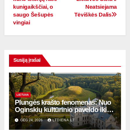
įrašų
kunigaikščiai, o
Neatsiejama
saugo Šešupės
Tėviškės Dalis
vingiai
Susiją įrašai
LIETUVA
Plungės krašto fenomenas: Nuo
Oginskių kultūrinio paveldo iki
Žemaitijos gamtos perlų
GEG 24, 2026
LTDIENA.LT