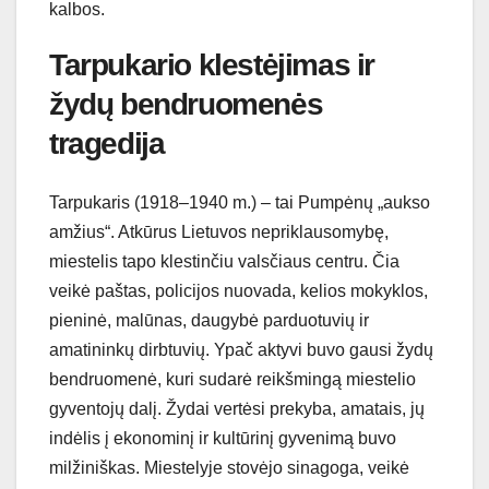
kalbos.
Tarpukario klestėjimas ir
žydų bendruomenės
tragedija
Tarpukaris (1918–1940 m.) – tai Pumpėnų „aukso
amžius“. Atkūrus Lietuvos nepriklausomybę,
miestelis tapo klestinčiu valsčiaus centru. Čia
veikė paštas, policijos nuovada, kelios mokyklos,
pieninė, malūnas, daugybė parduotuvių ir
amatininkų dirbtuvių. Ypač aktyvi buvo gausi žydų
bendruomenė, kuri sudarė reikšmingą miestelio
gyventojų dalį. Žydai vertėsi prekyba, amatais, jų
indėlis į ekonominį ir kultūrinį gyvenimą buvo
milžiniškas. Miestelyje stovėjo sinagoga, veikė