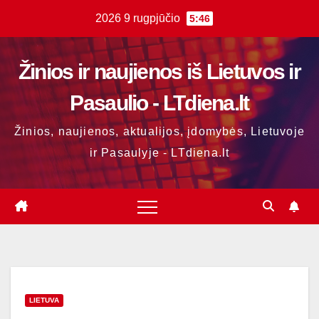
Skip
2026 9 rugpjūčio
5:46
to
content
Žinios ir naujienos iš Lietuvos ir
Pasaulio - LTdiena.lt
Žinios, naujienos, aktualijos, įdomybės, Lietuvoje
ir Pasaulyje - LTdiena.lt
LIETUVA