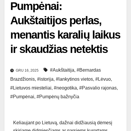
Pumpėnai:
Aukštaitijos perlas,
menantis karalių laikus
ir skaudžias netektis
#Aukštaitija
,
#Bernardas
GRU 16, 2025
Brazdžionis
,
#istorija
,
#lankytinos vietos
,
#Lėvuo
,
#Lietuvos miesteliai
,
#neogotika
,
#Pasvalio rajonas
,
#Pumpėnai
,
#Pumpėnų bažnyčia
Keliaujant po Lietuvą, dažnai didžiausią dėmesį
skiriame didmiesčiams ar garsiems kurortams,