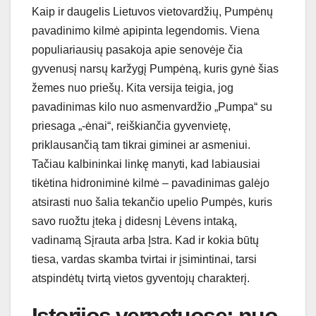
Kaip ir daugelis Lietuvos vietovardžių, Pumpėnų
pavadinimo kilmė apipinta legendomis. Viena
populiariausių pasakoja apie senovėje čia
gyvenusį narsų karžygį Pumpėną, kuris gynė šias
žemes nuo priešų. Kita versija teigia, jog
pavadinimas kilo nuo asmenvardžio „Pumpa“ su
priesaga „-ėnai“, reiškiančia gyvenvietę,
priklausančią tam tikrai giminei ar asmeniui.
Tačiau kalbininkai linkę manyti, kad labiausiai
tikėtina hidroniminė kilmė – pavadinimas galėjo
atsirasti nuo šalia tekančio upelio Pumpės, kuris
savo ruožtu įteka į didesnį Lėvens intaką,
vadinamą Sįrauta arba Įstra. Kad ir kokia būtų
tiesa, vardas skamba tvirtai ir įsimintinai, tarsi
atspindėtų tvirtą vietos gyventojų charakterį.
Istorijos verpetuose: nuo