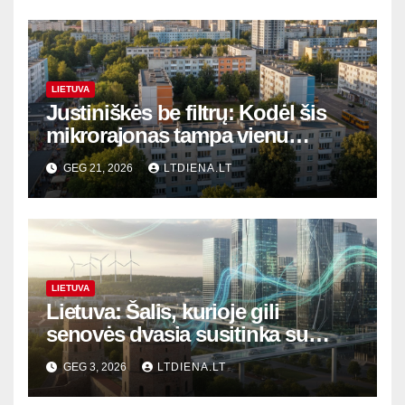
LIETUVA
Justiniškės be filtrų: Kodėl šis
mikrorajonas tampa vienu
geidžiamiausių Vilniuje?
GEG 21, 2026
LTDIENA.LT
LIETUVA
Lietuva: Šalis, kurioje gili
senovės dvasia susitinka su
rytojaus inovacijomis
GEG 3, 2026
LTDIENA.LT