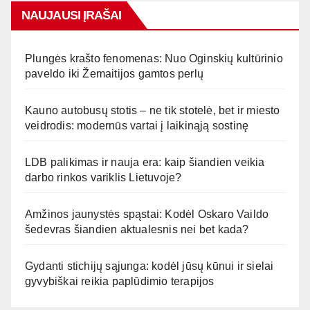
NAUJAUSI ĮRAŠAI
Plungės krašto fenomenas: Nuo Oginskių kultūrinio
paveldo iki Žemaitijos gamtos perlų
Kauno autobusų stotis – ne tik stotelė, bet ir miesto
veidrodis: modernūs vartai į laikinąją sostinę
LDB palikimas ir nauja era: kaip šiandien veikia
darbo rinkos variklis Lietuvoje?
Amžinos jaunystės spąstai: Kodėl Oskaro Vaildo
šedevras šiandien aktualesnis nei bet kada?
Gydanti stichijų sąjunga: kodėl jūsų kūnui ir sielai
gyvybiškai reikia paplūdimio terapijos