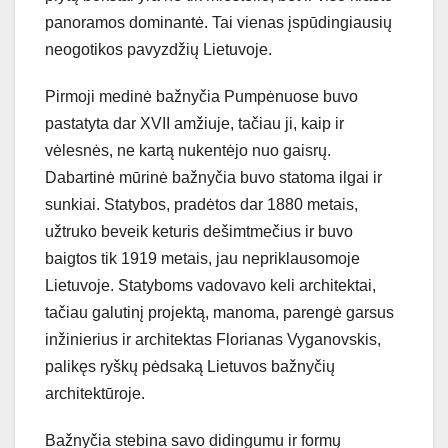
panoramos dominantė. Tai vienas įspūdingiausių
neogotikos pavyzdžių Lietuvoje.
Pirmoji medinė bažnyčia Pumpėnuose buvo
pastatyta dar XVII amžiuje, tačiau ji, kaip ir
vėlesnės, ne kartą nukentėjo nuo gaisrų.
Dabartinė mūrinė bažnyčia buvo statoma ilgai ir
sunkiai. Statybos, pradėtos dar 1880 metais,
užtruko beveik keturis dešimtmečius ir buvo
baigtos tik 1919 metais, jau nepriklausomoje
Lietuvoje. Statyboms vadovavo keli architektai,
tačiau galutinį projektą, manoma, parengė garsus
inžinierius ir architektas Florianas Vyganovskis,
palikęs ryškų pėdsaką Lietuvos bažnyčių
architektūroje.
Bažnyčia stebina savo didingumu ir formų