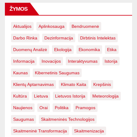
ŽYMOS
Aktualijos
Aplinkosauga
Bendruomenė
Darbo Rinka
Dezinformacija
Dirbtinis Intelektas
Duomenų Analizė
Ekologija
Ekonomika
Etika
Informacija
Inovacijos
Interaktyvumas
Istorija
Kaunas
Kibernetinis Saugumas
Klientų Aptarnavimas
Klimato Kaita
Krepšinis
Kultūra
Lietuva
Lietuvos Istorija
Meteorologija
Naujienos
Orai
Politika
Pramogos
Saugumas
Skaitmeninės Technologijos
Skaitmeninė Transformacija
Skaitmenizacija