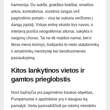
harmonija. Du aukšti, grakštūs bokštai, smailios
arkos, kontraforsai, rozetinis langas virš
pagrindinio portalo – visa tai sukuria veržlumo į
dangų įspūdį. Viduje erdvę skaido trys navos, o
interjerą puošia neogotikiniai altoriai, sakykla ir
vargonų choras. Tai ne tik maldos namai, bet ir
tikras meno kūrinys, liudijantis to meto statybininkų
ir amatininkų meistrystę bei bendruomenės
pasiaukojimą.
Kitos lankytinos vietos ir
gamtos prieglobstis
Nors bažnyčia yra pagrindinis traukos objektas,
Pumpėnuose ir apylinkėse yra ir daugiau ką
pamatyti. Verta pasivaikščioti po istorinį miestelio