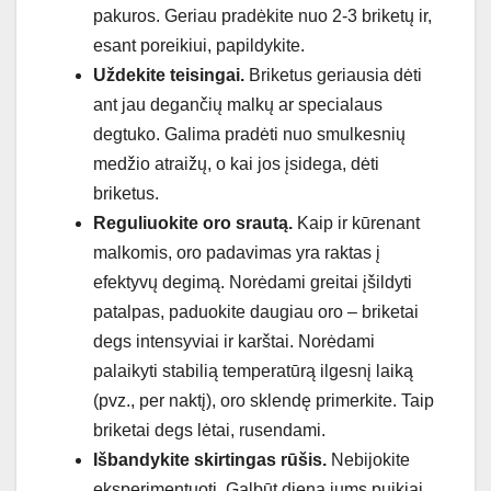
pakuros. Geriau pradėkite nuo 2-3 briketų ir,
esant poreikiui, papildykite.
Uždekite teisingai.
Briketus geriausia dėti
ant jau degančių malkų ar specialaus
degtuko. Galima pradėti nuo smulkesnių
medžio atraižų, o kai jos įsidega, dėti
briketus.
Reguliuokite oro srautą.
Kaip ir kūrenant
malkomis, oro padavimas yra raktas į
efektyvų degimą. Norėdami greitai įšildyti
patalpas, paduokite daugiau oro – briketai
degs intensyviai ir karštai. Norėdami
palaikyti stabilią temperatūrą ilgesnį laiką
(pvz., per naktį), oro sklendę primerkite. Taip
briketai degs lėtai, rusendami.
Išbandykite skirtingas rūšis.
Nebijokite
eksperimentuoti. Galbūt dieną jums puikiai