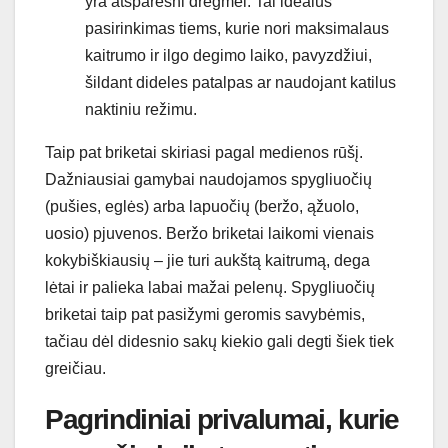
yra atsparesni drėgmei. Tai idealus
pasirinkimas tiems, kurie nori maksimalaus
kaitrumo ir ilgo degimo laiko, pavyzdžiui,
šildant dideles patalpas ar naudojant katilus
naktiniu režimu.
Taip pat briketai skiriasi pagal medienos rūšį.
Dažniausiai gamybai naudojamos spygliuočių
(pušies, eglės) arba lapuočių (beržo, ąžuolo,
uosio) pjuvenos. Beržo briketai laikomi vienais
kokybiškiausių – jie turi aukštą kaitrumą, dega
lėtai ir palieka labai mažai pelenų. Spygliuočių
briketai taip pat pasižymi geromis savybėmis,
tačiau dėl didesnio sakų kiekio gali degti šiek tiek
greičiau.
Pagrindiniai privalumai, kurie