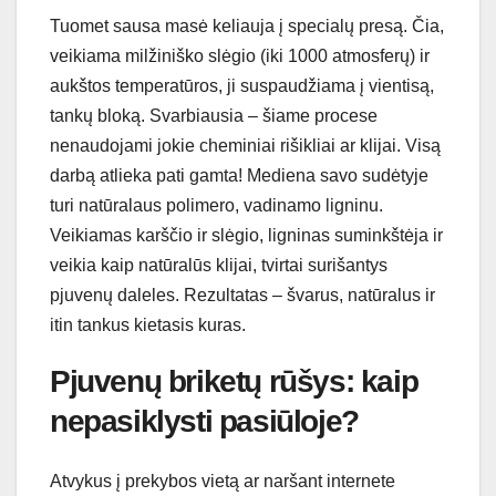
Tuomet sausa masė keliauja į specialų presą. Čia,
veikiama milžiniško slėgio (iki 1000 atmosferų) ir
aukštos temperatūros, ji suspaudžiama į vientisą,
tankų bloką. Svarbiausia – šiame procese
nenaudojami jokie cheminiai rišikliai ar klijai. Visą
darbą atlieka pati gamta! Mediena savo sudėtyje
turi natūralaus polimero, vadinamo ligninu.
Veikiamas karščio ir slėgio, ligninas suminkštėja ir
veikia kaip natūralūs klijai, tvirtai surišantys
pjuvenų daleles. Rezultatas – švarus, natūralus ir
itin tankus kietasis kuras.
Pjuvenų briketų rūšys: kaip
nepasiklysti pasiūloje?
Atvykus į prekybos vietą ar naršant internete