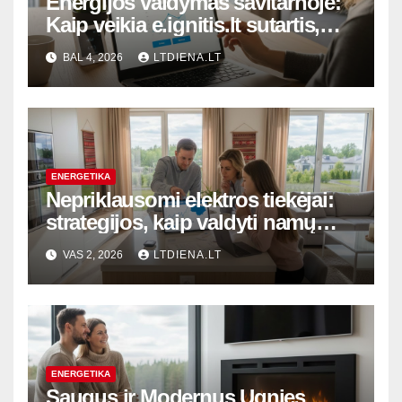
Energijos valdymas savitarnoje:
Kaip veikia e.ignitis.lt sutartis,
planų keitimas ir sąskaitų
BAL 4, 2026
LTDIENA.LT
optimizavimas
ENERGETIKA
Nepriklausomi elektros tiekėjai:
strategijos, kaip valdyti namų
ūkio išlaidas besikeičiančioje
VAS 2, 2026
LTDIENA.LT
rinkoje
ENERGETIKA
Saugus ir Modernus Ugnies