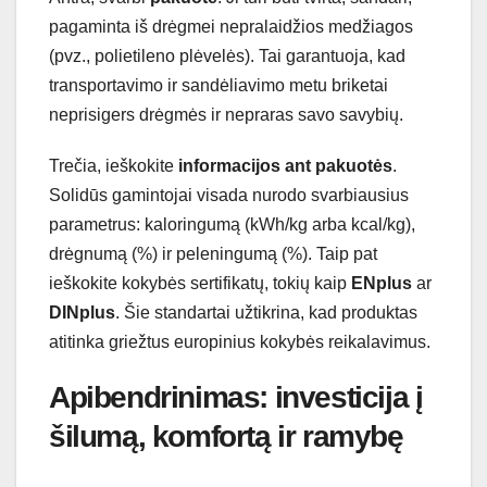
pagaminta iš drėgmei nepralaidžios medžiagos
(pvz., polietileno plėvelės). Tai garantuoja, kad
transportavimo ir sandėliavimo metu briketai
neprisigers drėgmės ir nepraras savo savybių.
Trečia, ieškokite
informacijos ant pakuotės
.
Solidūs gamintojai visada nurodo svarbiausius
parametrus: kaloringumą (kWh/kg arba kcal/kg),
drėgnumą (%) ir peleningumą (%). Taip pat
ieškokite kokybės sertifikatų, tokių kaip
ENplus
ar
DINplus
. Šie standartai užtikrina, kad produktas
atitinka griežtus europinius kokybės reikalavimus.
Apibendrinimas: investicija į
šilumą, komfortą ir ramybę