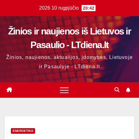
Skip
2026 10 rugpjūčio
20:42
to
content
Žinios ir naujienos iš Lietuvos ir
Pasaulio - LTdiena.lt
Žinios, naujienos, aktualijos, įdomybės, Lietuvoje
ir Pasaulyje - LTdiena.lt
ENERGETIKA