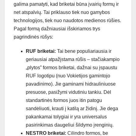
galima pamatyti, kad briketai būna įvairių formų ir
net atspalvių. Tai priklauso tiek nuo gamybos
technologijos, tiek nuo naudotos medienos rūšies.
Pagal formą dažniausiai išskiriamos trys
pagrindinės rūšys:
RUF briketai:
Tai bene populiariausia ir
geriausiai atpažįstama rūšis – stačiakampio
„plytos” formos briketai, dažnai su įspaustu
RUF logotipu (nuo Vokietijos gamintojo
pavadinimo). Jie gaminami hidrauliniuose
presuose, pasižymi vidutiniu tankiu. Dėl
standartinės formos juos itin patogu
sandėliuoti, krauti į katilą ar židinį. Jie dega
pakankamai tolygiai ir yra universalus
pasirinkimas daugeliui šildymo įrenginių.
NESTRO briketai:
Cilindro formos, be