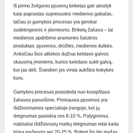
Iš pirmo žvilgsnio pjuvenų briketas gali atrodyti
kaip paprastas supresuotos medienos gabalas,
tačiau jo gamybos procesas yra gerokai
sudėtingesnis ir įdomesnis. Briketų žaliava – tai
medienos apdirbimo pramonės šalutinis
produktas: pjuvenos, drožlės, medienos dulkės.
Anksčiau šios atliekos dažnai keldavo galvos
skausmą įmonėms, kurios turėdavo sukti galvą,
kur jas dėti. Šiandien jos virsta aukštos kokybės
kuru.
Gamybos procesas prasideda nuo kruopštaus
žaliavos paruošimo. Pirmiausia pjuvenos yra
išdžiovinamos specialioje įrangoje, kol jų
drėgnumas pasiekia vos 8-10 %. Palyginimui,
natūraliai išdžiūvusių malkų drėgnumas retai kada
būna mažesnis nei 20-25 %. Būtent šis itin mažas