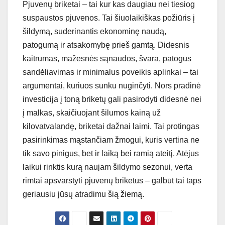
Pjuvenų briketai – tai kur kas daugiau nei tiesiog
suspaustos pjuvenos. Tai šiuolaikiškas požiūris į
šildymą, suderinantis ekonominę naudą,
patogumą ir atsakomybę prieš gamtą. Didesnis
kaitrumas, mažesnės sąnaudos, švara, patogus
sandėliavimas ir minimalus poveikis aplinkai – tai
argumentai, kuriuos sunku nuginčyti. Nors pradinė
investicija į toną briketų gali pasirodyti didesnė nei
į malkas, skaičiuojant šilumos kainą už
kilovatvalandę, briketai dažnai laimi. Tai protingas
pasirinkimas mąstančiam žmogui, kuris vertina ne
tik savo pinigus, bet ir laiką bei ramią ateitį. Atėjus
laikui rinktis kurą naujam šildymo sezonui, verta
rimtai apsvarstyti pjuvenų briketus – galbūt tai taps
geriausiu jūsų atradimu šią žiemą.