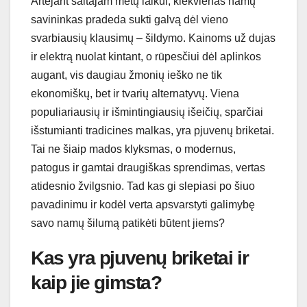
Artėjant šaltajam metų laikui, kiekvienas namų
savininkas pradeda sukti galvą dėl vieno
svarbiausių klausimų – šildymo. Kainoms už dujas
ir elektrą nuolat kintant, o rūpesčiui dėl aplinkos
augant, vis daugiau žmonių ieško ne tik
ekonomiškų, bet ir tvarių alternatyvų. Viena
populiariausių ir išmintingiausių išeičių, sparčiai
išstumianti tradicines malkas, yra pjuvenų briketai.
Tai ne šiaip mados klyksmas, o modernus,
patogus ir gamtai draugiškas sprendimas, vertas
atidesnio žvilgsnio. Tad kas gi slepiasi po šiuo
pavadinimu ir kodėl verta apsvarstyti galimybę
savo namų šilumą patikėti būtent jiems?
Kas yra pjuvenų briketai ir
kaip jie gimsta?