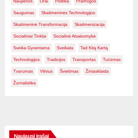
Naujienos
Orai
Politika
Pramogos
Saugumas
Skaitmeninės Technologijos
Skaitmeninė Transformacija
Skaitmenizacija
Socialiniai Tinklai
Socialinė Atsakomybė
Sveika Gyvensena
Sveikata
Tad Kitą Kartą
Technologijos
Tradicijos
Transportas
Turizmas
Tvarumas
Vilnius
Švietimas
Žiniasklaida
Žurnalistika
Naujausi įrašai