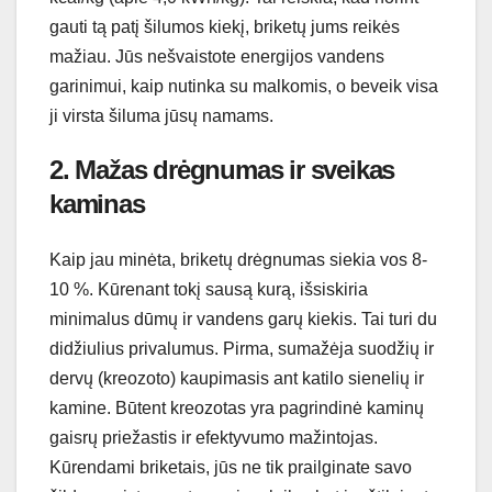
gauti tą patį šilumos kiekį, briketų jums reikės
mažiau. Jūs nešvaistote energijos vandens
garinimui, kaip nutinka su malkomis, o beveik visa
ji virsta šiluma jūsų namams.
2. Mažas drėgnumas ir sveikas
kaminas
Kaip jau minėta, briketų drėgnumas siekia vos 8-
10 %. Kūrenant tokį sausą kurą, išsiskiria
minimalus dūmų ir vandens garų kiekis. Tai turi du
didžiulius privalumus. Pirma, sumažėja suodžių ir
dervų (kreozoto) kaupimasis ant katilo sienelių ir
kamine. Būtent kreozotas yra pagrindinė kaminų
gaisrų priežastis ir efektyvumo mažintojas.
Kūrendami briketais, jūs ne tik prailginate savo