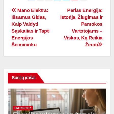
Navigacija
Mano Elektra:
Perlas Energija:
Išsamus Gidas,
Istorija, Žlugimas ir
tarp
Kaip Valdyti
Pamokos
įrašų
Sąskaitas ir Tapti
Vartotojams –
Energijos
Viskas, Ką Reikia
Šeimininku
Žinoti
Susiją įrašai
ENERGETIKA