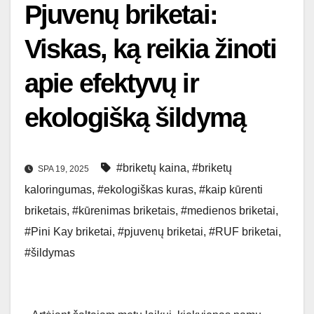
Pjuvenų briketai:
Viskas, ką reikia žinoti
apie efektyvų ir
ekologišką šildymą
#briketų kaina
,
#briketų
SPA 19, 2025
kaloringumas
,
#ekologiškas kuras
,
#kaip kūrenti
briketais
,
#kūrenimas briketais
,
#medienos briketai
,
#Pini Kay briketai
,
#pjuvenų briketai
,
#RUF briketai
,
#šildymas