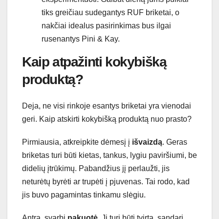
tiks greičiau sudegantys RUF briketai, o
nakčiai idealus pasirinkimas bus ilgai
rusenantys Pini & Kay.
Kaip atpažinti kokybišką
produktą?
Deja, ne visi rinkoje esantys briketai yra vienodai
geri. Kaip atskirti kokybišką produktą nuo prasto?
Pirmiausia, atkreipkite dėmesį į
išvaizdą
. Geras
briketas turi būti kietas, tankus, lygiu paviršiumi, be
didelių įtrūkimų. Pabandžius jį perlaužti, jis
neturėtų byrėti ar trupėti į pjuvenas. Tai rodo, kad
jis buvo pagamintas tinkamu slėgiu.
Antra, svarbi
pakuotė
. Ji turi būti tvirta, sandari,