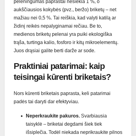
peleningumas paprastai nesiekia 1 %, o
aukščiausios kokybės (pvz., beržo) briketų – net
mažiau nei 0,5 %. Tai reiškia, kad valyti katilą ar
židinį reikės nepalyginamai rečiau. Be to,
medienos briketų pelenai yra puiki ekologiška
trąša, turtinga kalio, fosforo ir kitų mikroelementų.
Juos drąsiai galite berti darže ar sode.
Praktiniai patarimai: kaip
teisingai kūrenti briketais?
Nors kūrenti briketais paprasta, keli patarimai
padės tai daryti dar efektyviau.
Neperkraukite pakuros.
Svarbiausia
taisyklė – briketai degdami šiek tiek
išsiplečia. Todėl niekada neprikraukite pilnos