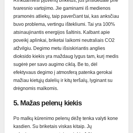
Rinkdamiesi pjuvenų briketus, jūs prisidedate prie
tvaresnio vartojimo. Jie gaminami iš medienos
pramonės atliekų, taip paverčiant tai, kas anksčiau
buvo problema, vertingu ištekliumi. Tai yra 100%
atsinaujinantis energijos šaltinis. Kalbant apie
poveikį aplinkai, briketai laikomi neutraliais CO2
atžvilgiu. Degimo metu išsiskiriantis anglies
dioksido kiekis yra maždaug lygus tam, kurį medis
sugėrė per savo augimo ciklą. Be to, dėl
efektyvaus degimo į atmosferą patenka gerokai
mažiau kietųjų dalelių ir kitų teršalų, lyginant su
drėgnomis malkomis.
5. Mažas pelenų kiekis
Po malkų kūrenimo pelenų dėžę tenka valyti kone
kasdien. Su briketais viskas kitaip. Jų