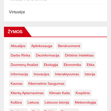
Virtuvėje
ŽYMOS
Aktualijos
Aplinkosauga
Bendruomenė
Darbo Rinka
Dezinformacija
Dirbtinis Intelektas
Duomenų Analizė
Ekologija
Ekonomika
Etika
Informacija
Inovacijos
Interaktyvumas
Istorija
Kaunas
Kibernetinis Saugumas
Klientų Aptarnavimas
Klimato Kaita
Krepšinis
Kultūra
Lietuva
Lietuvos Istorija
Meteorologija