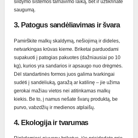
šildymo sistemos tarnavimo laiką, bet ir užtikrinate
saugumą.
3. Patogus sandėliavimas ir švara
Pamirškite malkų skaldymą, nešiojimą ir dideles,
netvarkingas krūvas kieme. Briketai parduodami
supakuoti į patogias pakuotes (dažniausiai po 10
kg), kurios yra sandarios ir apsaugo nuo drėgmės.
Dėl standartinės formos juos galima tvarkingai
sudėti į sandėliuką, garažą ar katilinę – jie užima
gerokai mažiau vietos nei atitinkamas malkų
kiekis. Be to, į namus nešate švarų produktą, be
purvo, vabzdžių ir medienos atplaišų.
4. Ekologija ir tvarumas