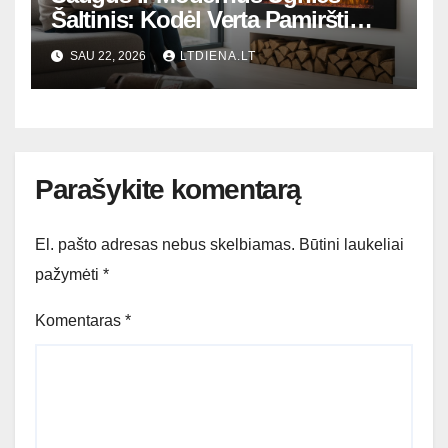
Šaltinis: Kodėl Verta Pamiršti
Senus Dujų Balionus?
SAU 22, 2026
LTDIENA.LT
Parašykite komentarą
El. pašto adresas nebus skelbiamas.
Būtini laukeliai
pažymėti
*
Komentaras
*