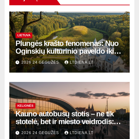
LIETUVA
Plungės krašto fenomenas: Nuo
Oginskių kultūrinio paveldo iki
Žemaitijos gamtos perlų
2026 24 GEGUŽĖS
LTDIENA.LT
KELIONĖS
Kauno autobusų stotis – ne tik
stotelė, bet ir miesto veidrodis:
modernūs vartai į laikinąją
2026 24 GEGUŽĖS
LTDIENA.LT
sostinę