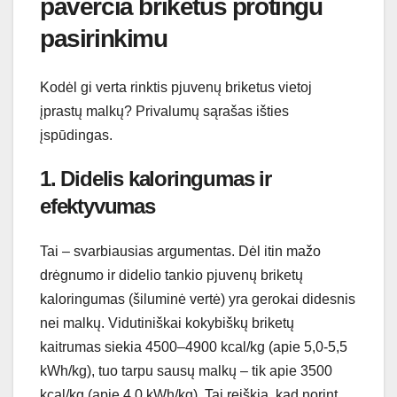
paverčia briketus protingu
pasirinkimu
Kodėl gi verta rinktis pjuvenų briketus vietoj
įprastų malkų? Privalumų sąrašas išties
įspūdingas.
1. Didelis kaloringumas ir
efektyvumas
Tai – svarbiausias argumentas. Dėl itin mažo
drėgnumo ir didelio tankio pjuvenų briketų
kaloringumas (šiluminė vertė) yra gerokai didesnis
nei malkų. Vidutiniškai kokybiškų briketų
kaitrumas siekia 4500–4900 kcal/kg (apie 5,0-5,5
kWh/kg), tuo tarpu sausų malkų – tik apie 3500
kcal/kg (apie 4,0 kWh/kg). Tai reiškia, kad norint