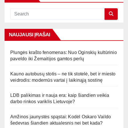
NAUJAUSI ĮRAŠAI
Plungės krašto fenomenas: Nuo Oginskių kultūrinio
paveldo iki Žemaitijos gamtos perlų
Kauno autobusų stotis – ne tik stotelė, bet ir miesto
veidrodis: modernūs vartai į laikinąją sostinę
LDB palikimas ir nauja era: kaip šiandien veikia
darbo rinkos variklis Lietuvoje?
Amžinos jaunystės spąstai: Kodėl Oskaro Vaildo
šedevras šiandien aktualesnis nei bet kada?