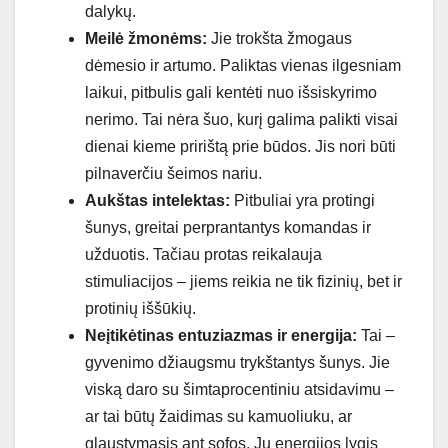
dalykų.
Meilė žmonėms:
Jie trokšta žmogaus
dėmesio ir artumo. Paliktas vienas ilgesniam
laikui, pitbulis gali kentėti nuo išsiskyrimo
nerimo. Tai nėra šuo, kurį galima palikti visai
dienai kieme pririštą prie būdos. Jis nori būti
pilnaverčiu šeimos nariu.
Aukštas intelektas:
Pitbuliai yra protingi
šunys, greitai perprantantys komandas ir
užduotis. Tačiau protas reikalauja
stimuliacijos – jiems reikia ne tik fizinių, bet ir
protinių iššūkių.
Neįtikėtinas entuziazmas ir energija:
Tai –
gyvenimo džiaugsmu trykštantys šunys. Jie
viską daro su šimtaprocentiniu atsidavimu –
ar tai būtų žaidimas su kamuoliuku, ar
glaustymasis ant sofos. Jų energijos lygis