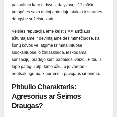
pasaulinio karo didvyris, dalyvavęs 17 mūšių,
perspėjęs savo dalinį apie dujų atakas ir suradęs
daugybę sužeistų karių.
Veislės reputacija ėmė keistis XX amžiaus
aštuntajame ir devintajame dešimtmečiuose, kai
šunų kovos vėl atgimė kriminaliniuose
sluoksniuose, o žiniasklaida, ieškodama
sensacijų, pradėjo kurti pabaisos įvaizdį. Pitbulis
tapo patogiu atpirkimo ožiu, o jo vardas –
neatsakingumo, žiaurumo ir pavojaus sinonimu.
Pitbulio Charakteris:
Agresorius ar Šeimos
Draugas?