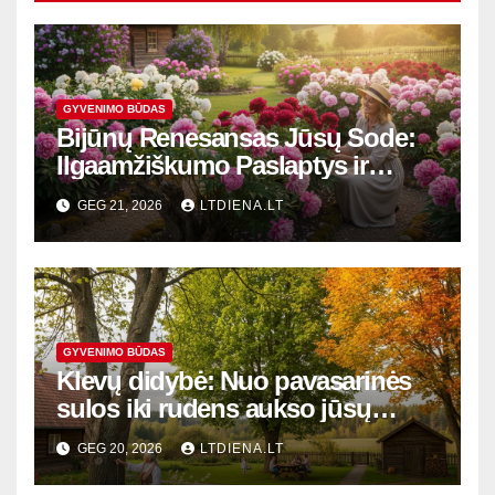
GYVENIMO BŪDAS
Bijūnų Renesansas Jūsų Sode:
Ilgaamžiškumo Paslaptys ir
Žydėjimo Magija
GEG 21, 2026
LTDIENA.LT
GYVENIMO BŪDAS
Klevų didybė: Nuo pavasarinės
sulos iki rudens aukso jūsų
kieme
GEG 20, 2026
LTDIENA.LT