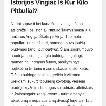
Istorijos Vingiai: Iš Kur Kilo
Pitbuliai?
Norint suprasti bet kurią šunų veislę, būtina
atsigręžti į jos istoriją. Pitbulio šaknys siekia XIX
amžiaus Angliją, Škotiją ir Airiją. Tuo metu
populiari, nors ir žiauri, pramoga buvo jaučių
pjudymas (angl.
bull-baiting
). Šiam „sportui“ buvo
naudojami senieji anglų buldogai – galingi,
raumeningi ir drąsūs šunys, pasižymintys
neįtikėtinu tvirtumu ir žemu skausmo slenksčiu.
Tačiau buldogams trūko greičio ir vikrumo.
Siekdami sukurti tobulesnį kovotoją, veisėjai
pradėjo kryžminti buldogus su judriais, atletiškais
ir „žaismingais“ (angl.
game
– turint omenyje
atkaklumą ir nepalaužiamą dvasią) terjerais. Taip