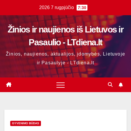
Skip
2026 7 rugpjūčio
7:30
to
content
Žinios ir naujienos iš Lietuvos ir
Pasaulio - LTdiena.lt
Žinios, naujienos, aktualijos, įdomybės, Lietuvoje
ir Pasaulyje - LTdiena.lt
GYVENIMO BŪDAS