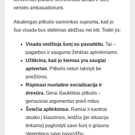
veislės ambasadoriumi.
Atsakingas pitbulio savininkas supranta, kad jo
šuo visada bus stebimas atidžiau nei kiti. Todėl jis:
Visada vedžioja šunį su pavadėliu.
Tai –
pagarbos ir saugumo ženklas aplinkiniams.
Užtikrina, kad jo kiemas yra saugiai
aptvertas.
Pitbulis neturi lakstyti be
priežiūros.
Rūpinasi nuolatine socializacija ir
dresūra.
Gerai išauklėtas pitbulis –
geriausias argumentas prieš mitus.
Šviečia aplinkinius.
Ramiai ir kantriai
atsako į klausimus, leidžia (jei situacija
tinkama) paglostyti savo šunį ir griauna
stereotipus savo pavyzdžiu.