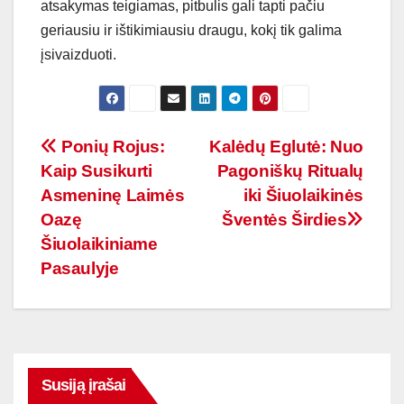
atsakymas teigiamas, pitbulis gali tapti pačiu
geriausiu ir ištikimiausiu draugu, kokį tik galima
įsivaizduoti.
Navigacija
Ponių Rojus:
Kalėdų Eglutė: Nuo
Kaip Susikurti
Pagoniškų Ritualų
tarp
Asmeninę Laimės
iki Šiuolaikinės
įrašų
Oazę
Šventės Širdies
Šiuolaikiniame
Pasaulyje
Susiją įrašai