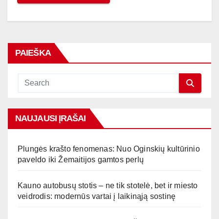
PAIEŠKA
NAUJAUSI ĮRAŠAI
Plungės krašto fenomenas: Nuo Oginskių kultūrinio
paveldo iki Žemaitijos gamtos perlų
Kauno autobusų stotis – ne tik stotelė, bet ir miesto
veidrodis: modernūs vartai į laikinąją sostinę