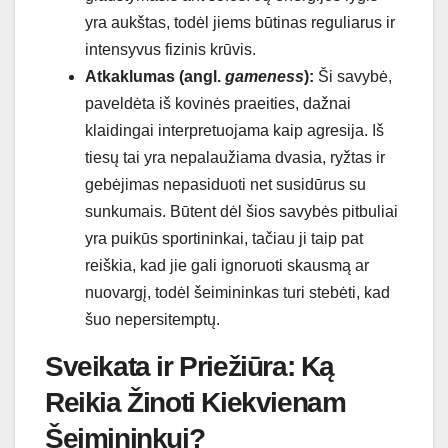
yra aukštas, todėl jiems būtinas reguliarus ir
intensyvus fizinis krūvis.
Atkaklumas (angl.
gameness
):
Ši savybė,
paveldėta iš kovinės praeities, dažnai
klaidingai interpretuojama kaip agresija. Iš
tiesų tai yra nepalaužiama dvasia, ryžtas ir
gebėjimas nepasiduoti net susidūrus su
sunkumais. Būtent dėl šios savybės pitbuliai
yra puikūs sportininkai, tačiau ji taip pat
reiškia, kad jie gali ignoruoti skausmą ar
nuovargį, todėl šeimininkas turi stebėti, kad
šuo nepersitemptų.
Sveikata ir Priežiūra: Ką
Reikia Žinoti Kiekvienam
Šeimininkui?