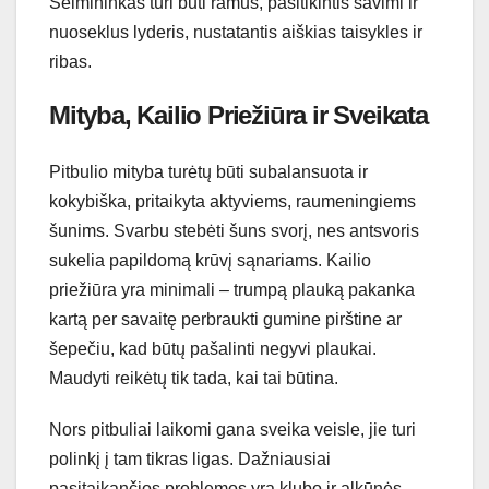
Šeimininkas turi būti ramus, pasitikintis savimi ir
nuoseklus lyderis, nustatantis aiškias taisykles ir
ribas.
Mityba, Kailio Priežiūra ir Sveikata
Pitbulio mityba turėtų būti subalansuota ir
kokybiška, pritaikyta aktyviems, raumeningiems
šunims. Svarbu stebėti šuns svorį, nes antsvoris
sukelia papildomą krūvį sąnariams. Kailio
priežiūra yra minimali – trumpą plauką pakanka
kartą per savaitę perbraukti gumine pirštine ar
šepečiu, kad būtų pašalinti negyvi plaukai.
Maudyti reikėtų tik tada, kai tai būtina.
Nors pitbuliai laikomi gana sveika veisle, jie turi
polinkį į tam tikras ligas. Dažniausiai
pasitaikančios problemos yra klubo ir alkūnės