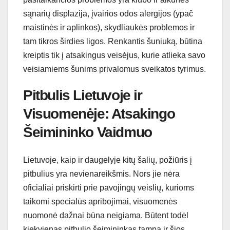
sąnarių displazija, įvairios odos alergijos (ypač
maistinės ir aplinkos), skydliaukės problemos ir
tam tikros širdies ligos. Renkantis šuniuką, būtina
kreiptis tik į atsakingus veisėjus, kurie atlieka savo
veisiamiems šunims privalomus sveikatos tyrimus.
Pitbulis Lietuvoje ir
Visuomenėje: Atsakingo
Šeimininko Vaidmuo
Lietuvoje, kaip ir daugelyje kitų šalių, požiūris į
pitbulius yra nevienareikšmis. Nors jie nėra
oficialiai priskirti prie pavojingų veislių, kurioms
taikomi specialūs apribojimai, visuomenės
nuomonė dažnai būna neigiama. Būtent todėl
kiekvienas pitbulio šeimininkas tampa ir šios