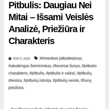
Pitbulis: Daugiau Nei
Mitai – Išsami Veislės
Analizė, Priežiūra ir
Charakteris
#Amerikos pitbulterjeras
,
RGP 5, 2025
#atsakingas šeimininkas
,
#koviniai šunys
,
#pitbulio
charakteris
,
#pitbulis
,
#pitbulis ir vaikai
,
#pitbulių
dresūra
,
#pitbulių istorija
,
#pitbulių veislė
,
#šunų
priežiūra