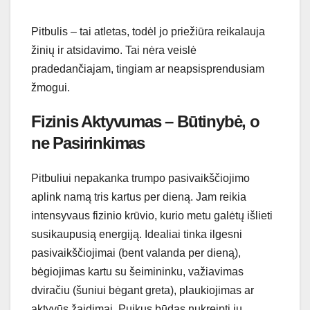
Pitbulis – tai atletas, todėl jo priežiūra reikalauja
žinių ir atsidavimo. Tai nėra veislė
pradedančiajam, tingiam ar neapsisprendusiam
žmogui.
Fizinis Aktyvumas – Būtinybė, o
ne Pasirinkimas
Pitbuliui nepakanka trumpo pasivaikščiojimo
aplink namą tris kartus per dieną. Jam reikia
intensyvaus fizinio krūvio, kurio metu galėtų išlieti
susikaupusią energiją. Idealiai tinka ilgesni
pasivaikščiojimai (bent valanda per dieną),
bėgiojimas kartu su šeimininku, važiavimas
dviračiu (šuniui bėgant greta), plaukiojimas ar
aktyvūs žaidimai. Puikus būdas nukreipti jų