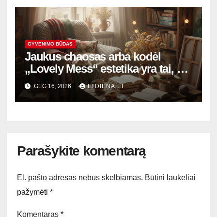
GYVENIMO BŪDAS
Jaukus chaosas arba kodėl
„Lovely Mess“ estetika yra tai, ko
mums dabar labiausiai reikia
GEG 16, 2026
LTDIENA.LT
Parašykite komentarą
El. pašto adresas nebus skelbiamas.
Būtini laukeliai
pažymėti
*
Komentaras
*