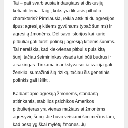
Tai – pati svarbiausia ir daugiausiai diskusijų
kelianti tema. Taigi, koks yra tikrasis pitbulio
charakteris? Pirmiausia, reikia atskirti du agresijos
tipus: agresiją kitiems gyvūnams (ypač šunims) ir
agresiją žmonėms. Dėl savo istorijos kai kurie
pitbuliai gali turėti polinkį į agresiją kitiems šunims.
Tai nereiškia, kad kiekvienas pitbulis puls kitą
šunį, tačiau šeimininkas visada turi būti budrus ir
atsakingas. Tinkama ir ankstyva socializacija gali
ženkliai sumažinti šią riziką, tačiau šis genetinis
polinkis gali išlikti.
Kalbant apie agresiją žmonėms, standartą
atitinkantis, stabilios psichikos Amerikos
pitbulterjeras yra vienas mažiausiai žmonėms
agresyvių šunų. Jie buvo veisiami šimtmečius tam,
kad besąlygiškai mylėtų žmones. Jų