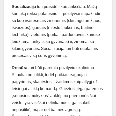
Socializacija
turi prasidėti kuo anksčiau. Mažą
šuniuką reikia palaipsniui ir pozityviai supažindinti
su kuo įvairesniais žmonėmis (skirtingo amžiaus,
išvaizdos), garsais (miesto triukšmas, buitinė
technika), vietomis (parkai, parduotuvės, kuriose
leidžiama lankytis su gyvūnais) ir, žinoma, su
kitais gyvūnais. Socializacija turi būti nuolatinis
procesas visą šuns gyvenimą.
Dresūra
turi būti paremta pozityviu skatinimu.
Pitbuliai nori įtikti, todėl puikiai reaguoja į
pagyrimus, skanėstus ir žaidimus kaip atlygį už
teisingai atliktą komandą. Griežtos, jėga paremtos
„senosios mokyklos“ auklėjimo priemonės šiai
veislei yra visiškai netinkamos ir gali sukelti
nepasitikėjimą ar net baimės agresiją.