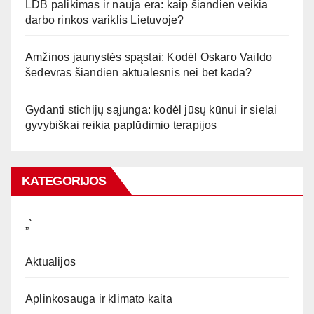
LDB palikimas ir nauja era: kaip šiandien veikia
darbo rinkos variklis Lietuvoje?
Amžinos jaunystės spąstai: Kodėl Oskaro Vaildo
šedevras šiandien aktualesnis nei bet kada?
Gydanti stichijų sąjunga: kodėl jūsų kūnui ir sielai
gyvybiškai reikia paplūdimio terapijos
KATEGORIJOS
„`
Aktualijos
Aplinkosauga ir klimato kaita