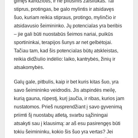
gimęs kandžiotis, ir ne pliušinis žaisliukas. Tai
stiprus, protingas, be galo mylintis ir atsidavęs
šuo, kuriam reikia stipraus, protingo, mylinčio ir
atsidavusio šeimininko. Jų potencialas yra beribis
– jie gali būti nuostabūs šeimos nariai, puikūs
sportininkai, terapijos šunys ar net gelbėtojai.
Tačiau tam, kad šis potencialas būtų atskleistas,
reikia didžiulio indėlio: laiko, kantrybės, žinių ir
atsakomybės.
Galų gale, pitbulis, kaip ir bet kuris kitas šuo, yra
savo šeimininko veidrodis. Jis atspindės meilę,
kurią gauna, rūpestį, kurį jaučia, ir ribas, kurios jam
nustatomos. Prieš nusprendžiant į savo gyvenimą
priimti šį nuostabų atletą, svarbu sąžiningai
atsakyti sau į klausimą: ar aš esu pasirengęs būti
tokiu šeimininku, kokio šis šuo yra vertas? Jei