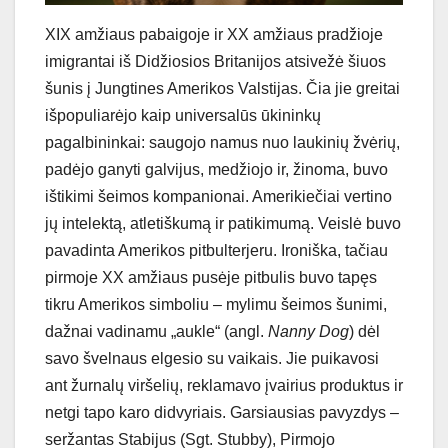
XIX amžiaus pabaigoje ir XX amžiaus pradžioje
imigrantai iš Didžiosios Britanijos atsivežė šiuos
šunis į Jungtines Amerikos Valstijas. Čia jie greitai
išpopuliarėjo kaip universalūs ūkininkų
pagalbininkai: saugojo namus nuo laukinių žvėrių,
padėjo ganyti galvijus, medžiojo ir, žinoma, buvo
ištikimi šeimos kompanionai. Amerikiečiai vertino
jų intelektą, atletiškumą ir patikimumą. Veislė buvo
pavadinta Amerikos pitbulterjeru. Ironiška, tačiau
pirmoje XX amžiaus pusėje pitbulis buvo tapęs
tikru Amerikos simboliu – mylimu šeimos šunimi,
dažnai vadinamu „aukle“ (angl.
Nanny Dog
) dėl
savo švelnaus elgesio su vaikais. Jie puikavosi
ant žurnalų viršelių, reklamavo įvairius produktus ir
netgi tapo karo didvyriais. Garsiausias pavyzdys –
seržantas Stabijus (Sgt. Stubby), Pirmojo