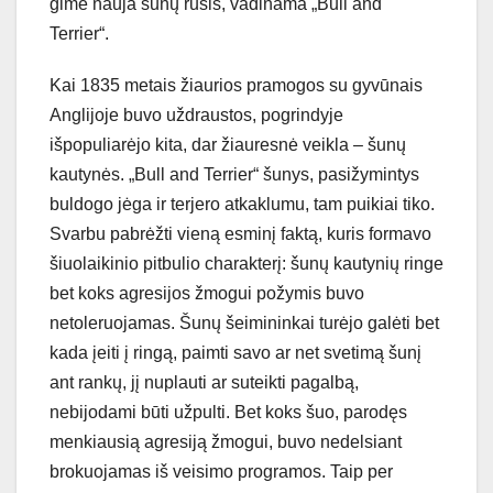
gimė nauja šunų rūšis, vadinama „Bull and
Terrier“.
Kai 1835 metais žiaurios pramogos su gyvūnais
Anglijoje buvo uždraustos, pogrindyje
išpopuliarėjo kita, dar žiauresnė veikla – šunų
kautynės. „Bull and Terrier“ šunys, pasižymintys
buldogo jėga ir terjero atkaklumu, tam puikiai tiko.
Svarbu pabrėžti vieną esminį faktą, kuris formavo
šiuolaikinio pitbulio charakterį: šunų kautynių ringe
bet koks agresijos žmogui požymis buvo
netoleruojamas. Šunų šeimininkai turėjo galėti bet
kada įeiti į ringą, paimti savo ar net svetimą šunį
ant rankų, jį nuplauti ar suteikti pagalbą,
nebijodami būti užpulti. Bet koks šuo, parodęs
menkiausią agresiją žmogui, buvo nedelsiant
brokuojamas iš veisimo programos. Taip per