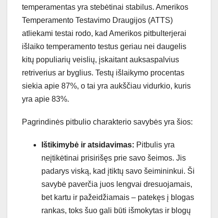
temperamentas yra stebėtinai stabilus. Amerikos
Temperamento Testavimo Draugijos (ATTS)
atliekami testai rodo, kad Amerikos pitbulterjerai
išlaiko temperamento testus geriau nei daugelis
kitų populiarių veislių, įskaitant auksaspalvius
retriverius ar byglius. Testų išlaikymo procentas
siekia apie 87%, o tai yra aukščiau vidurkio, kuris
yra apie 83%.
Pagrindinės pitbulio charakterio savybės yra šios:
Ištikimybė ir atsidavimas:
Pitbulis yra
neįtikėtinai prisirišęs prie savo šeimos. Jis
padarys viską, kad įtiktų savo šeimininkui. Ši
savybė paverčia juos lengvai dresuojamais,
bet kartu ir pažeidžiamais – patekęs į blogas
rankas, toks šuo gali būti išmokytas ir blogų