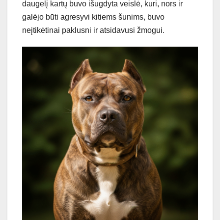
daugelį kartų buvo išugdyta veislė, kuri, nors ir
galėjo būti agresyvi kitiems šunims, buvo
neįtikėtinai paklusni ir atsidavusi žmogui.