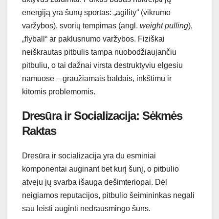
energiją yra šunų sportas: „agility“ (vikrumo
varžybos), svorių tempimas (angl.
weight pulling
),
„flyball“ ar paklusnumo varžybos. Fiziškai
neiškrautas pitbulis tampa nuobodžiaujančiu
pitbuliu, o tai dažnai virsta destruktyviu elgesiu
namuose – graužiamais baldais, inkštimu ir
kitomis problemomis.
Dresūra ir Socializacija: Sėkmės
Raktas
Dresūra ir socializacija yra du esminiai
komponentai auginant bet kurį šunį, o pitbulio
atveju jų svarba išauga dešimteriopai. Dėl
neigiamos reputacijos, pitbulio šeimininkas negali
sau leisti auginti nedrausmingo šuns.