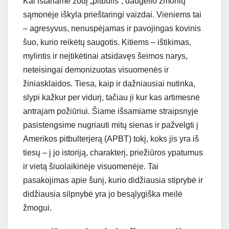
Kai ištariame žodį „pitbulis“, daugelio žmonių
sąmonėje iškyla prieštaringi vaizdai. Vieniems tai
– agresyvus, nenuspėjamas ir pavojingas kovinis
šuo, kurio reikėtų saugotis. Kitiems – ištikimas,
mylintis ir neįtikėtinai atsidavęs šeimos narys,
neteisingai demonizuotas visuomenės ir
žiniasklaidos. Tiesa, kaip ir dažniausiai nutinka,
slypi kažkur per vidurį, tačiau ji kur kas artimesnė
antrajam požiūriui. Šiame išsamiame straipsnyje
pasistengsime nugriauti mitų sienas ir pažvelgti į
Amerikos pitbulterjerą (APBT) tokį, koks jis yra iš
tiesų – į jo istoriją, charakterį, priežiūros ypatumus
ir vietą šiuolaikinėje visuomenėje. Tai
pasakojimas apie šunį, kurio didžiausia stiprybė ir
didžiausia silpnybė yra jo besąlygiška meilė
žmogui.