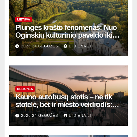
LIETUVA
Plungės krašto fenomenas: Nuo
Oginskių kultūrinio paveldo iki
Žemaitijos gamtos perlų
2026 24 GEGUŽĖS
LTDIENA.LT
KELIONĖS
Kauno autobusų stotis – ne tik
stotelė, bet ir miesto veidrodis:
modernūs vartai į laikinąją
2026 24 GEGUŽĖS
LTDIENA.LT
sostinę