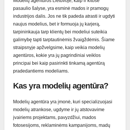
Modelių agentūros Lietuvoje, kaip ir kitose
pasaulio šalyse, yra esminė mados ir pramogų
industrijos dalis. Jos ne tik padeda atrasti ir ugdyti
naujus modelius, bet ir formuoja jų karjerą,
tarpininkauja tarp klientų bei modeliui suteikia
galimybę tapti tarptautinėmis žvaigždėmis. Šiame
straipsnyje apžvelgsime, kaip veikia modelių
agentūros, kokie yra jų pagrindiniai veiklos
principai bei kaip pasirinkti tinkamą agentūrą
pradedantiems modeliams.
Kas yra modelių agentūra?
Modelių agentūra yra įmonė, kuri specializuojasi
modelių atrankose, ugdyme ir jų atstovavime
įvairiems projektams, pavyzdžiui, mados
fotosesijoms, reklaminėms kampanijoms, madų