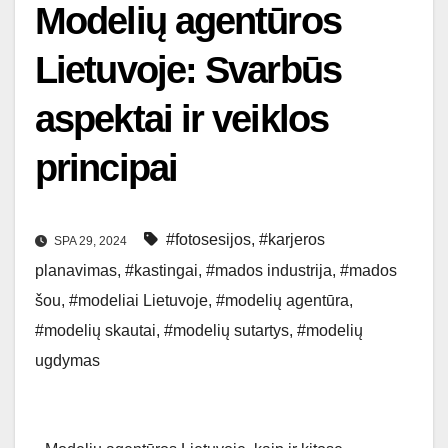
Modelių agentūros
Lietuvoje: Svarbūs
aspektai ir veiklos
principai
#fotosesijos
,
#karjeros
SPA 29, 2024
planavimas
,
#kastingai
,
#mados industrija
,
#mados
šou
,
#modeliai Lietuvoje
,
#modelių agentūra
,
#modelių skautai
,
#modelių sutartys
,
#modelių
ugdymas