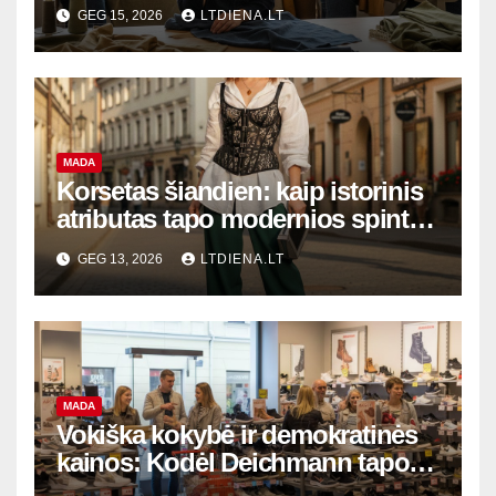
tvarumo ir stiliaus centru
GEG 15, 2026
LTDIENA.LT
MADA
Korsetas šiandien: kaip istorinis
atributas tapo modernios spintos
karaliumi ir saviraiškos simboliu
GEG 13, 2026
LTDIENA.LT
MADA
Vokiška kokybė ir demokratinės
kainos: Kodėl Deichmann tapo
neatsiejama lietuvių stiliaus