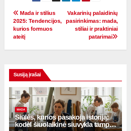
Navigacija
Mada ir stilius
Vakarinių palaidinių
2025: Tendencijos,
pasirinkimas: mada,
tarp
kurios formuos
stiliai ir praktiniai
įrašų
ateitį
patarimai
Susiją įrašai
MADA
Siūlės, kurios pasakoja istoriją:
kodėl šiuolaikinė siuvykla tampa