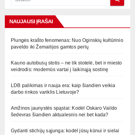
NAUJAUSI ĮRAŠAI
Plungės krašto fenomenas: Nuo Oginskių kultūrinio
paveldo iki Žemaitijos gamtos perlų
Kauno autobusų stotis – ne tik stotelė, bet ir miesto
veidrodis: modernūs vartai į laikinąją sostinę
LDB palikimas ir nauja era: kaip šiandien veikia
darbo rinkos variklis Lietuvoje?
Amžinos jaunystės spąstai: Kodėl Oskaro Vaildo
šedevras šiandien aktualesnis nei bet kada?
Gydanti stichijų sąjunga: kodėl jūsų kūnui ir sielai