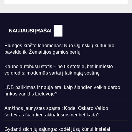
NAUJAUSI ĮRAŠAI
Plungės krašto fenomenas: Nuo Oginskių kultūrinio
paveldo iki Žemaitijos gamtos perlų
Kauno autobusų stotis – ne tik stotelė, bet ir miesto
veidrodis: modernūs vartai į laikinąją sostinę
LDB palikimas ir nauja era: kaip šiandien veikia darbo
rinkos variklis Lietuvoje?
Amžinos jaunystės spąstai: Kodėl Oskaro Vaildo
šedevras šiandien aktualesnis nei bet kada?
Gydanti stichijų sąjunga: kodėl jūsų kūnui ir sielai