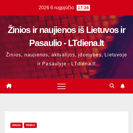
Skip
2026 6 rugpjūčio
17:28
to
content
Žinios ir naujienos iš Lietuvos ir
Pasaulio - LTdiena.lt
Žinios, naujienos, aktualijos, įdomybės, Lietuvoje
ir Pasaulyje - LTdiena.lt
MADA
RINKA