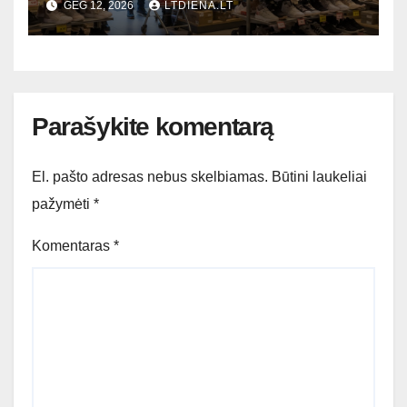
GEG 12, 2026
LTDIENA.LT
dalimi
Parašykite komentarą
El. pašto adresas nebus skelbiamas.
Būtini laukeliai
pažymėti
*
Komentaras
*