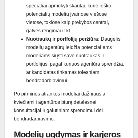
specialiai apmokyti skautai, kurie ieško
potencialių modelių įvairiose viešose
vietose, tokiose kaip prekybos centrai,
gatvės renginiai ir kt.
Nuotraukų ir portfolijų peržiūra:
Daugelis
modelių agentūrų leidžia potencialiems
modeliams siųsti savo nuotraukas ir
portfolijus, pagal kuriuos agentūra sprendžia,
ar kandidatas tinkamas tolesniam
bendradarbiavimui.
Po pirminės atrankos modeliai dažniausiai
kviečiami į agentūros biurą detalesnei
konsultacijai ir galutiniam sprendimui dėl
bendradarbiavimo.
Modelių ugdymas ir karjeros