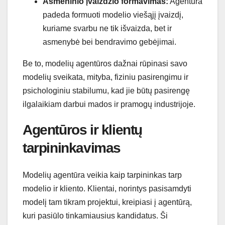
Asmeninio įvaizdžio formavimas:
Agentūra
padeda formuoti modelio viešąjį įvaizdį,
kuriame svarbu ne tik išvaizda, bet ir
asmenybė bei bendravimo gebėjimai.
Be to, modelių agentūros dažnai rūpinasi savo
modelių sveikata, mityba, fiziniu pasirengimu ir
psichologiniu stabilumu, kad jie būtų pasirengę
ilgalaikiam darbui mados ir pramogų industrijoje.
Agentūros ir klientų
tarpininkavimas
Modelių agentūra veikia kaip tarpininkas tarp
modelio ir kliento. Klientai, norintys pasisamdyti
modelį tam tikram projektui, kreipiasi į agentūrą,
kuri pasiūlo tinkamiausius kandidatus. Ši