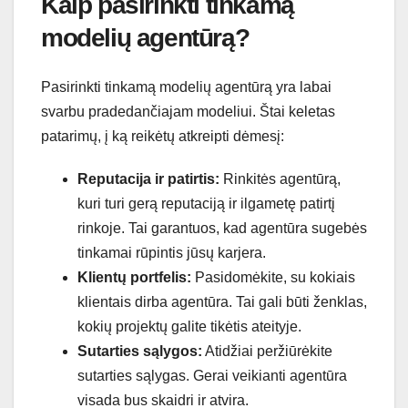
Kaip pasirinkti tinkamą
modelių agentūrą?
Pasirinkti tinkamą modelių agentūrą yra labai
svarbu pradedančiajam modeliui. Štai keletas
patarimų, į ką reikėtų atkreipti dėmesį:
Reputacija ir patirtis:
Rinkitės agentūrą,
kuri turi gerą reputaciją ir ilgametę patirtį
rinkoje. Tai garantuos, kad agentūra sugebės
tinkamai rūpintis jūsų karjera.
Klientų portfelis:
Pasidomėkite, su kokiais
klientais dirba agentūra. Tai gali būti ženklas,
kokių projektų galite tikėtis ateityje.
Sutarties sąlygos:
Atidžiai peržiūrėkite
sutarties sąlygas. Gerai veikianti agentūra
visada bus skaidri ir atvira.