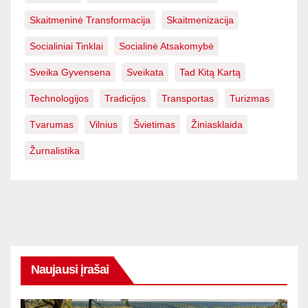
Skaitmeninė Transformacija
Skaitmenizacija
Socialiniai Tinklai
Socialinė Atsakomybė
Sveika Gyvensena
Sveikata
Tad Kitą Kartą
Technologijos
Tradicijos
Transportas
Turizmas
Tvarumas
Vilnius
Švietimas
Žiniasklaida
Žurnalistika
Naujausi įrašai