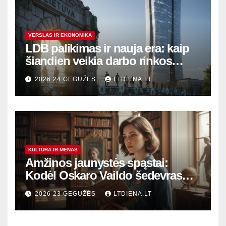
VERSLAS IR EKONOMIKA
LDB palikimas ir nauja era: kaip
šiandien veikia darbo rinkos
variklis Lietuvoje?
2026 24 GEGUŽĖS
LTDIENA.LT
KULTŪRA IR MENAS
Amžinos jaunystės spąstai:
Kodėl Oskaro Vaildo šedevras
šiandien aktualesnis nei bet
2026 23 GEGUŽĖS
LTDIENA.LT
kada?