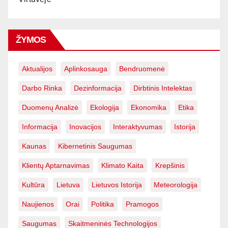
ŽYMOS
Aktualijos
Aplinkosauga
Bendruomenė
Darbo Rinka
Dezinformacija
Dirbtinis Intelektas
Duomenų Analizė
Ekologija
Ekonomika
Etika
Informacija
Inovacijos
Interaktyvumas
Istorija
Kaunas
Kibernetinis Saugumas
Klientų Aptarnavimas
Klimato Kaita
Krepšinis
Kultūra
Lietuva
Lietuvos Istorija
Meteorologija
Naujienos
Orai
Politika
Pramogos
Saugumas
Skaitmeninės Technologijos