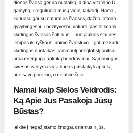
dienos šviesa gerina nuotaiką, didina vitamino D
gamybą ir reguliuoja mūsų vidinį laikrodį. Namai,
kuriuose gausu natūralios šviesos, dažnai atrodo
gyvybingesni ir pozityvesni. Vakare, pasitelkdami
skirtingus šviesos šaltinius – nuo jaukios stalinės
lempos iki ryškaus lubinio šviestuvo – galime kurti
skirtingas nuotaikas: raminantį prieglobstį poilsiui
arba energingą aplinką bendravimui. Sąmoningas
šviesos valdymas yra būdas prisitaikyti aplinką
prie savo poreikių, o ne atvirkščiai.
Namai kaip Sielos Veidrodis:
Ką Apie Jus Pasakoja Jūsų
Būstas?
Įeikite į nepažįstamo žmogaus namus ir jūs,