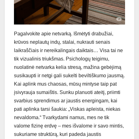
Pagalvokite apie netvarką. Išmėtyti drabužiai,
krūvos neplautų indų, stalai, nukrauti senais
laikraščiais ir nereikalingais daiktais… Visa tai ne
tik vizualinis triukšmas. Psichologų teigimu,
nuolatinė netvarka kelia stresą, mažina gebėjimą
susikaupti ir netgi gali sukelti beviltiškumo jausmą.
Kai aplink mus chaosas, mūsų mintyse taip pat
įsivyrauja sumaištis. Sunku planuoti ateitį, priimti
svarbius sprendimus ar jaustis energingam, kai
pati aplinka tarsi šaukia: „Viskas apleista, niekas
nevaldoma.“ Tvarkydami namus, mes ne tik
valome fizinę erdvę – mes išvalome ir savo mintis,
sukuriame struktūrą, kuri padeda jaustis