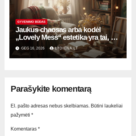
GYVENIMO BŪDAS
Jaukus chaosas arba kodėl
„Lovely Mess“ estetika yra tai, ko
mums dabar labiausiai reikia
GEG 16, 2026
LTDIENA.LT
Parašykite komentarą
El. pašto adresas nebus skelbiamas.
Būtini laukeliai
pažymėti
*
Komentaras
*