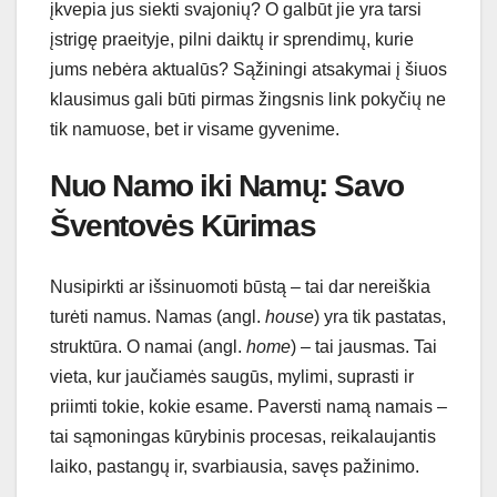
įkvepia jus siekti svajonių? O galbūt jie yra tarsi
įstrigę praeityje, pilni daiktų ir sprendimų, kurie
jums nebėra aktualūs? Sąžiningi atsakymai į šiuos
klausimus gali būti pirmas žingsnis link pokyčių ne
tik namuose, bet ir visame gyvenime.
Nuo Namo iki Namų: Savo
Šventovės Kūrimas
Nusipirkti ar išsinuomoti būstą – tai dar nereiškia
turėti namus. Namas (angl.
house
) yra tik pastatas,
struktūra. O namai (angl.
home
) – tai jausmas. Tai
vieta, kur jaučiamės saugūs, mylimi, suprasti ir
priimti tokie, kokie esame. Paversti namą namais –
tai sąmoningas kūrybinis procesas, reikalaujantis
laiko, pastangų ir, svarbiausia, savęs pažinimo.