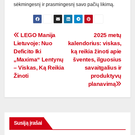
sėkmingesnį ir prasmingesnį savo pačių likimą.
Navigacija
LEGO Manija
2025 metų
Lietuvoje: Nuo
kalendorius: viskas,
tarp
Deficito Iki
ką reikia žinoti apie
įrašų
„Maxima“ Lentynų
šventes, ilguosius
– Viskas, Ką Reikia
savaitgalius ir
Žinoti
produktyvų
planavimą
Susiją įrašai