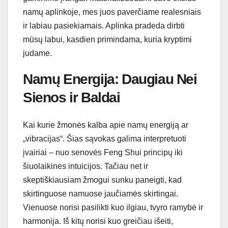
namų aplinkoje, mes juos paverčiame realesniais
ir labiau pasiekiamais. Aplinka pradeda dirbti
mūsų labui, kasdien primindama, kuria kryptimi
judame.
Namų Energija: Daugiau Nei
Sienos ir Baldai
Kai kurie žmonės kalba apie namų energiją ar
„vibracijas“. Šias sąvokas galima interpretuoti
įvairiai – nuo senovės Feng Shui principų iki
šiuolaikinės intuicijos. Tačiau net ir
skeptiškiausiam žmogui sunku paneigti, kad
skirtinguose namuose jaučiamės skirtingai.
Vienuose norisi pasilikti kuo ilgiau, tvyro ramybė ir
harmonija. Iš kitų norisi kuo greičiau išeiti,