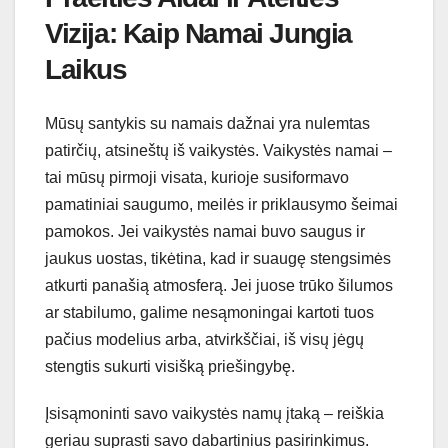
Vizija: Kaip Namai Jungia
Laikus
Mūsų santykis su namais dažnai yra nulemtas
patirčių, atsineštų iš vaikystės. Vaikystės namai –
tai mūsų pirmoji visata, kurioje susiformavo
pamatiniai saugumo, meilės ir priklausymo šeimai
pamokos. Jei vaikystės namai buvo saugus ir
jaukus uostas, tikėtina, kad ir suaugę stengsimės
atkurti panašią atmosferą. Jei juose trūko šilumos
ar stabilumo, galime nesąmoningai kartoti tuos
pačius modelius arba, atvirkščiai, iš visų jėgų
stengtis sukurti visišką priešingybę.
Įsisąmoninti savo vaikystės namų įtaką – reiškia
geriau suprasti savo dabartinius pasirinkimus.