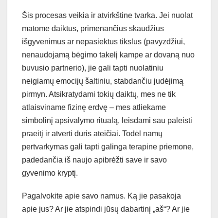
Šis procesas veikia ir atvirkštine tvarka. Jei nuolat
matome daiktus, primenančius skaudžius
išgyvenimus ar nepasiektus tikslus (pavyzdžiui,
nenaudojamą bėgimo takelį kampe ar dovaną nuo
buvusio partnerio), jie gali tapti nuolatiniu
neigiamų emocijų šaltiniu, stabdančiu judėjimą
pirmyn. Atsikratydami tokių daiktų, mes ne tik
atlaisviname fizinę erdvę – mes atliekame
simbolinį apsivalymo ritualą, leisdami sau paleisti
praeitį ir atverti duris ateičiai. Todėl namų
pertvarkymas gali tapti galinga terapine priemone,
padedančia iš naujo apibrėžti save ir savo
gyvenimo kryptį.
Pagalvokite apie savo namus. Ką jie pasakoja
apie jus? Ar jie atspindi jūsų dabartinį „aš“? Ar jie