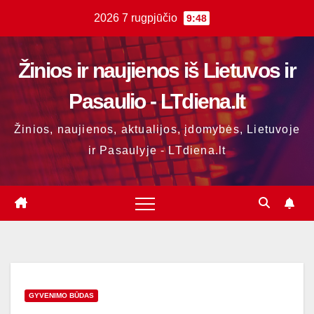
Skip
2026 7 rugpjūčio
9:48
to
content
Žinios ir naujienos iš Lietuvos ir
Pasaulio - LTdiena.lt
Žinios, naujienos, aktualijos, įdomybės, Lietuvoje
ir Pasaulyje - LTdiena.lt
GYVENIMO BŪDAS