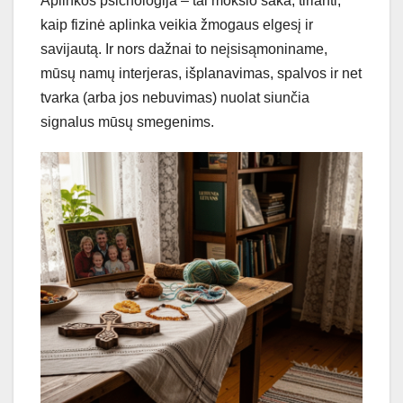
Aplinkos psichologija – tai mokslo šaka, tirianti,
kaip fizinė aplinka veikia žmogaus elgesį ir
savijautą. Ir nors dažnai to neįsisąmoniname,
mūsų namų interjeras, išplanavimas, spalvos ir net
tvarka (arba jos nebuvimas) nuolat siunčia
signalus mūsų smegenims.