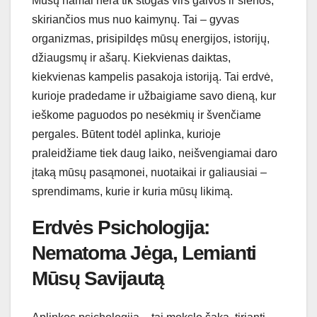
Mūsų namai nėra tik stogas virš galvos ir sienos,
skiriančios mus nuo kaimynų. Tai – gyvas
organizmas, prisipildęs mūsų energijos, istorijų,
džiaugsmų ir ašarų. Kiekvienas daiktas,
kiekvienas kampelis pasakoja istoriją. Tai erdvė,
kurioje pradedame ir užbaigiame savo dieną, kur
ieškome paguodos po nesėkmių ir švenčiame
pergales. Būtent todėl aplinka, kurioje
praleidžiame tiek daug laiko, neišvengiamai daro
įtaką mūsų pasąmonei, nuotaikai ir galiausiai –
sprendimams, kurie ir kuria mūsų likimą.
Erdvės Psichologija:
Nematoma Jėga, Lemianti
Mūsų Savijautą