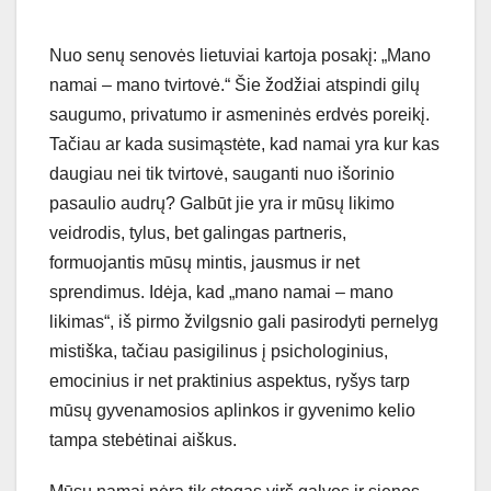
Nuo senų senovės lietuviai kartoja posakį: „Mano
namai – mano tvirtovė.“ Šie žodžiai atspindi gilų
saugumo, privatumo ir asmeninės erdvės poreikį.
Tačiau ar kada susimąstėte, kad namai yra kur kas
daugiau nei tik tvirtovė, sauganti nuo išorinio
pasaulio audrų? Galbūt jie yra ir mūsų likimo
veidrodis, tylus, bet galingas partneris,
formuojantis mūsų mintis, jausmus ir net
sprendimus. Idėja, kad „mano namai – mano
likimas“, iš pirmo žvilgsnio gali pasirodyti pernelyg
mistiška, tačiau pasigilinus į psichologinius,
emocinius ir net praktinius aspektus, ryšys tarp
mūsų gyvenamosios aplinkos ir gyvenimo kelio
tampa stebėtinai aiškus.