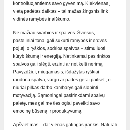
kontroliuojantiems savo gyvenimą. Kiekvienas į
vietą padėtas daiktas – tai mažas žingsnis link
vidinės ramybės ir aiškumo.
Ne mažiau svarbios ir spalvos. Šviesūs,
pasteliniai tonai gali sukurti ramybės ir erdvės
pojūtį, o ryškios, sodrios spalvos – stimuliuoti
kūrybiškumą ir energiją. Netinkamai pasirinktos
spalvos gali slėgti, erzinti ar net kelti nerimą.
Pavyzdžiui, miegamasis, išdažytas ryškiai
raudona spalva, vargu ar padės gerai pailsėti, o
niūriai pilkas darbo kambarys gali slopinti
motyvaciją. Sąmoningai pasirinkdami spalvų
paletę, mes galime tiesiogiai paveikti savo
emocinę būseną ir produktyvumą.
Apšvietimas – dar vienas galingas įrankis. Natūrali