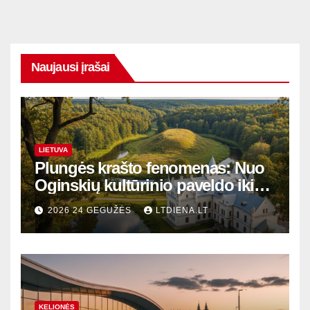
Naujausi įrašai
LIETUVA
Plungės krašto fenomenas: Nuo
Oginskių kultūrinio paveldo iki
Žemaitijos gamtos perlų
2026 24 GEGUŽĖS
LTDIENA.LT
KELIONĖS