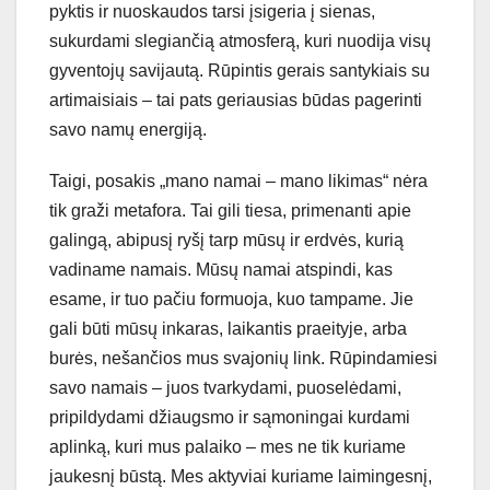
pyktis ir nuoskaudos tarsi įsigeria į sienas,
sukurdami slegiančią atmosferą, kuri nuodija visų
gyventojų savijautą. Rūpintis gerais santykiais su
artimaisiais – tai pats geriausias būdas pagerinti
savo namų energiją.
Taigi, posakis „mano namai – mano likimas“ nėra
tik graži metafora. Tai gili tiesa, primenanti apie
galingą, abipusį ryšį tarp mūsų ir erdvės, kurią
vadiname namais. Mūsų namai atspindi, kas
esame, ir tuo pačiu formuoja, kuo tampame. Jie
gali būti mūsų inkaras, laikantis praeityje, arba
burės, nešančios mus svajonių link. Rūpindamiesi
savo namais – juos tvarkydami, puoselėdami,
pripildydami džiaugsmo ir sąmoningai kurdami
aplinką, kuri mus palaiko – mes ne tik kuriame
jaukesnį būstą. Mes aktyviai kuriame laimingesnį,