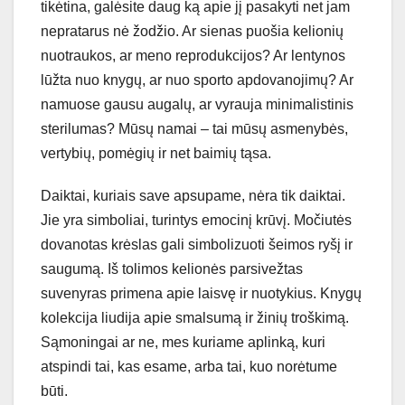
tikėtina, galėsite daug ką apie jį pasakyti net jam
nepratarus nė žodžio. Ar sienas puošia kelionių
nuotraukos, ar meno reprodukcijos? Ar lentynos
lūžta nuo knygų, ar nuo sporto apdovanojimų? Ar
namuose gausu augalų, ar vyrauja minimalistinis
sterilumas? Mūsų namai – tai mūsų asmenybės,
vertybių, pomėgių ir net baimių tąsa.
Daiktai, kuriais save apsupame, nėra tik daiktai.
Jie yra simboliai, turintys emocinį krūvį. Močiutės
dovanotas krėslas gali simbolizuoti šeimos ryšį ir
saugumą. Iš tolimos kelionės parsivežtas
suvenyras primena apie laisvę ir nuotykius. Knygų
kolekcija liudija apie smalsumą ir žinių troškimą.
Sąmoningai ar ne, mes kuriame aplinką, kuri
atspindi tai, kas esame, arba tai, kuo norėtume
būti.