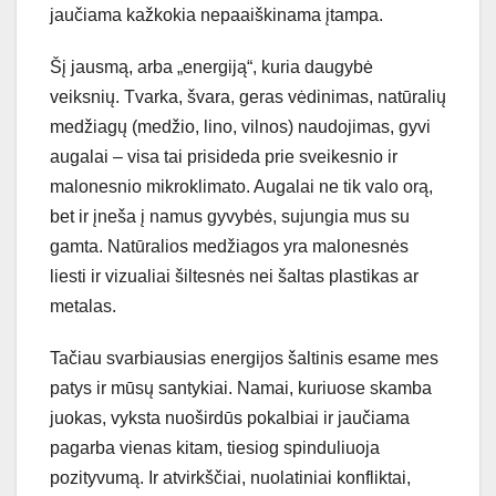
jaučiama kažkokia nepaaiškinama įtampa.
Šį jausmą, arba „energiją“, kuria daugybė
veiksnių. Tvarka, švara, geras vėdinimas, natūralių
medžiagų (medžio, lino, vilnos) naudojimas, gyvi
augalai – visa tai prisideda prie sveikesnio ir
malonesnio mikroklimato. Augalai ne tik valo orą,
bet ir įneša į namus gyvybės, sujungia mus su
gamta. Natūralios medžiagos yra malonesnės
liesti ir vizualiai šiltesnės nei šaltas plastikas ar
metalas.
Tačiau svarbiausias energijos šaltinis esame mes
patys ir mūsų santykiai. Namai, kuriuose skamba
juokas, vyksta nuoširdūs pokalbiai ir jaučiama
pagarba vienas kitam, tiesiog spinduliuoja
pozityvumą. Ir atvirkščiai, nuolatiniai konfliktai,