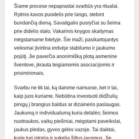
Šiame procese nepaprastai svarbūs yra ritualai.
Rytinis kavos puodelis prie lango, stebint
bundančią dieną. Savaitgalio pusryčiai su šeima
prie didelio stalo. Vakarinis knygos skaitymas
mėgstamame fotelyje. Šie maži, pasikartojantys
veiksmai įtvirtina erdvėje stabilumo ir jaukumo
pojūtį. Jie paverčia anonimišką plotą asmenine
šventove, įkrauta teigiamomis asociacijomis ir
prisiminimais.
Svarbu ne tik tai, ką darome namuose, bet ir tai,
kaip juos kuriame. Nebūtina investuoti didžiulių
pinigų į brangius baldus ar dizainerio paslaugas.
Jaukumą ir individualumą kuria detalės: šeimos
nuotraukos, vaikų piešiniai, mėgstami paveikslai,
jaukus pledas, gyvos gėlės vazoje. Tai daiktai,
kurie turi istoriją ir sukelia šiltus jausmus. Jie