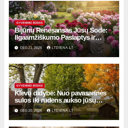
GYVENIMO BŪDAS
Bijūnų Renesansas Jūsų Sode:
Ilgaamžiškumo Paslaptys ir
Žydėjimo Magija
GEG 21, 2026
LTDIENA.LT
GYVENIMO BŪDAS
Klevų didybė: Nuo pavasarinės
sulos iki rudens aukso jūsų
kieme
GEG 20, 2026
LTDIENA.LT