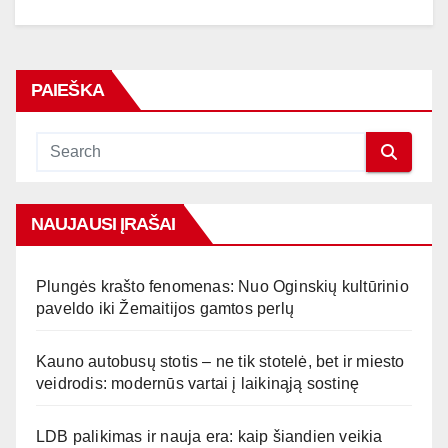
PAIEŠKA
NAUJAUSI ĮRAŠAI
Plungės krašto fenomenas: Nuo Oginskių kultūrinio
paveldo iki Žemaitijos gamtos perlų
Kauno autobusų stotis – ne tik stotelė, bet ir miesto
veidrodis: modernūs vartai į laikinąją sostinę
LDB palikimas ir nauja era: kaip šiandien veikia