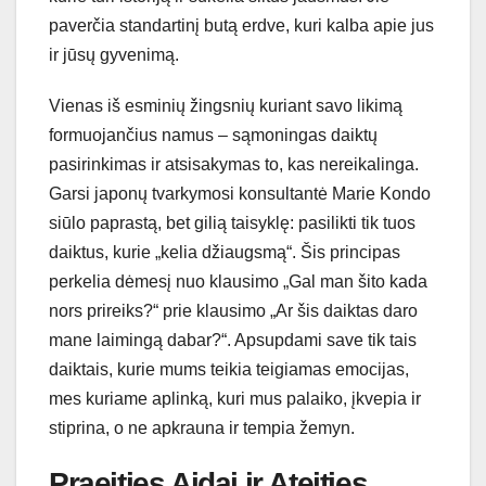
paverčia standartinį butą erdve, kuri kalba apie jus
ir jūsų gyvenimą.
Vienas iš esminių žingsnių kuriant savo likimą
formuojančius namus – sąmoningas daiktų
pasirinkimas ir atsisakymas to, kas nereikalinga.
Garsi japonų tvarkymosi konsultantė Marie Kondo
siūlo paprastą, bet gilią taisyklę: pasilikti tik tuos
daiktus, kurie „kelia džiaugsmą“. Šis principas
perkelia dėmesį nuo klausimo „Gal man šito kada
nors prireiks?“ prie klausimo „Ar šis daiktas daro
mane laimingą dabar?“. Apsupdami save tik tais
daiktais, kurie mums teikia teigiamas emocijas,
mes kuriame aplinką, kuri mus palaiko, įkvepia ir
stiprina, o ne apkrauna ir tempia žemyn.
Praeities Aidai ir Ateities