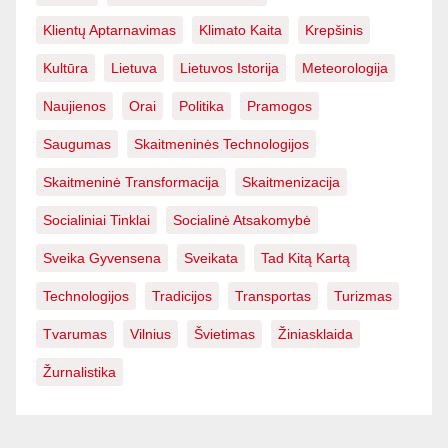
Klientų Aptarnavimas
Klimato Kaita
Krepšinis
Kultūra
Lietuva
Lietuvos Istorija
Meteorologija
Naujienos
Orai
Politika
Pramogos
Saugumas
Skaitmeninės Technologijos
Skaitmeninė Transformacija
Skaitmenizacija
Socialiniai Tinklai
Socialinė Atsakomybė
Sveika Gyvensena
Sveikata
Tad Kitą Kartą
Technologijos
Tradicijos
Transportas
Turizmas
Tvarumas
Vilnius
Švietimas
Žiniasklaida
Žurnalistika