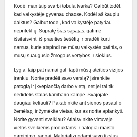
Kodėl man taip svarbi tobula tvarka? Galbūt todėl,
kad vaikystėje gyvenau chaose. Kodėl aš kaupiu
daiktus? Galbūt todėl, kad vaikystėje patyriau
nepriteklių. Supratę šias sąsajas, galime
išsilaisvinti iš praeities šešėlių ir pradėti kurti
namus, kurie atspindi ne mūsų vaikystės patirtis, o
mūsų suaugusio žmogaus vertybes ir siekius.
Lygiai taip pat namai gali tapti mūsų ateities vizijos
įrankiu. Norite pradėti savo verslą? Įsirenkite
patogią ir įkvepiančią darbo vietą, net jei tai tik
nedidelis stalas kambario kampe. Svajojate
daugiau keliauti? Pakabinkite ant sienos pasaulio
žemėlapį ir žymėkite vietas, kurias norite aplankyti.
Norite gyventi sveikiau? Atlaisvinkite virtuvėje
vietos sveikiems produktams ir patogiai maisto
gaminimo įrangai. Materializuodami savo tikslus