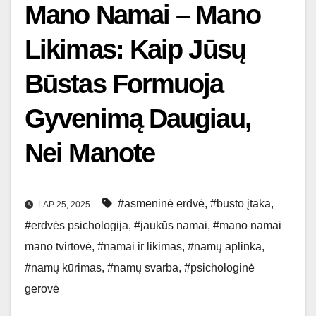
Mano Namai – Mano
Likimas: Kaip Jūsų
Būstas Formuoja
Gyvenimą Daugiau,
Nei Manote
#asmeninė erdvė
,
#būsto įtaka
,
LAP 25, 2025
#erdvės psichologija
,
#jaukūs namai
,
#mano namai
mano tvirtovė
,
#namai ir likimas
,
#namų aplinka
,
#namų kūrimas
,
#namų svarba
,
#psichologinė
gerovė