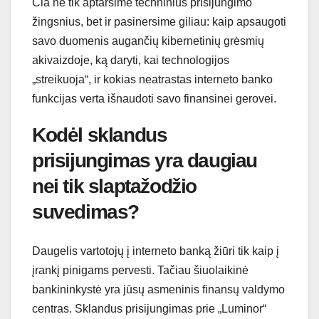
Čia ne tik aptarsime techninius prisijungimo
žingsnius, bet ir pasinersime giliau: kaip apsaugoti
savo duomenis augančių kibernetinių grėsmių
akivaizdoje, ką daryti, kai technologijos
„streikuoja“, ir kokias neatrastas interneto banko
funkcijas verta išnaudoti savo finansinei gerovei.
Kodėl sklandus
prisijungimas yra daugiau
nei tik slaptažodžio
suvedimas?
Daugelis vartotojų į interneto banką žiūri tik kaip į
įrankį pinigams pervesti. Tačiau šiuolaikinė
bankininkystė yra jūsų asmeninis finansų valdymo
centras. Sklandus prisijungimas prie „Luminor“