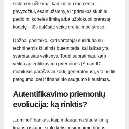
sistemos užtikrina, kad kritiniu momentu –
pavyzdžiui, esant užsienyje ir prireikus skubiai
padidinti kortelės limitą arba užblokuoti prarastą
kortelę – jūs galėsite veikti greitai ir be streso.
Dažnai pasitaiko, kad vartotojai susiduria su
techninėmis kliūtimis būtent tada, kai laikas yra
svarbiausias veiksnys. Todėl supratimas, kaip
veikia autentifikavimo priemonės (Smart-ID,
mobilusis parašas ar kodų generatorius), yra ne tik
patogumo, bet ir finansinio saugumo klausimas.
Autentifikavimo priemonių
evoliucija: ką rinktis?
„Luminor“ bankas, kaip ir dauguma šiuolaikinių
finansų įstaigų, siūlo kelis prisijungimo būdus.