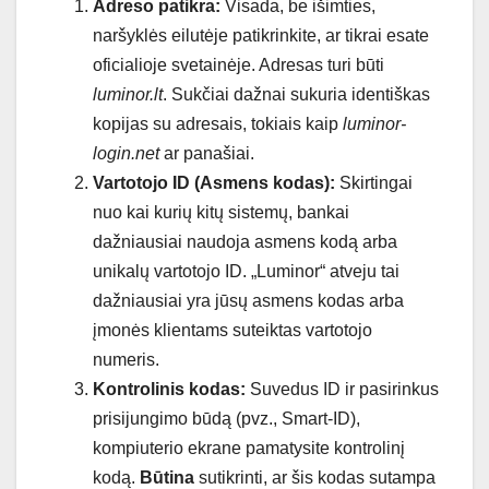
Adreso patikra:
Visada, be išimties,
naršyklės eilutėje patikrinkite, ar tikrai esate
oficialioje svetainėje. Adresas turi būti
luminor.lt
. Sukčiai dažnai sukuria identiškas
kopijas su adresais, tokiais kaip
luminor-
login.net
ar panašiai.
Vartotojo ID (Asmens kodas):
Skirtingai
nuo kai kurių kitų sistemų, bankai
dažniausiai naudoja asmens kodą arba
unikalų vartotojo ID. „Luminor“ atveju tai
dažniausiai yra jūsų asmens kodas arba
įmonės klientams suteiktas vartotojo
numeris.
Kontrolinis kodas:
Suvedus ID ir pasirinkus
prisijungimo būdą (pvz., Smart-ID),
kompiuterio ekrane pamatysite kontrolinį
kodą.
Būtina
sutikrinti, ar šis kodas sutampa