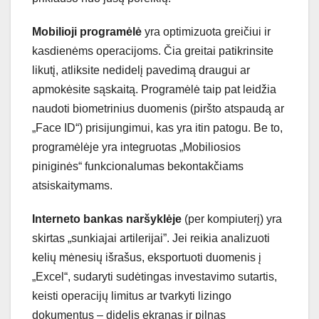
Mobilioji programėlė
yra optimizuota greičiui ir
kasdienėms operacijoms. Čia greitai patikrinsite
likutį, atliksite nedidelį pavedimą draugui ar
apmokėsite sąskaitą. Programėlė taip pat leidžia
naudoti biometrinius duomenis (piršto atspaudą ar
„Face ID“) prisijungimui, kas yra itin patogu. Be to,
programėlėje yra integruotas „Mobiliosios
piniginės“ funkcionalumas bekontakčiams
atsiskaitymams.
Interneto bankas naršyklėje
(per kompiuterį) yra
skirtas „sunkiajai artilerijai”. Jei reikia analizuoti
kelių mėnesių išrašus, eksportuoti duomenis į
„Excel“, sudaryti sudėtingas investavimo sutartis,
keisti operacijų limitus ar tvarkyti lizingo
dokumentus – didelis ekranas ir pilnas