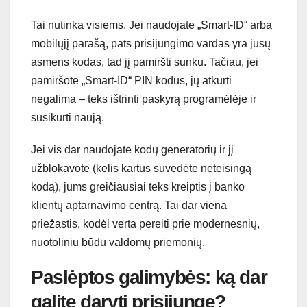
Tai nutinka visiems. Jei naudojate „Smart-ID“ arba
mobilųjį parašą, pats prisijungimo vardas yra jūsų
asmens kodas, tad jį pamiršti sunku. Tačiau, jei
pamiršote „Smart-ID“ PIN kodus, jų atkurti
negalima – teks ištrinti paskyrą programėlėje ir
susikurti naują.
Jei vis dar naudojate kodų generatorių ir jį
užblokavote (kelis kartus suvedėte neteisingą
kodą), jums greičiausiai teks kreiptis į banko
klientų aptarnavimo centrą. Tai dar viena
priežastis, kodėl verta pereiti prie modernesnių,
nuotoliniu būdu valdomų priemonių.
Paslėptos galimybės: ką dar
galite daryti prisijungę?