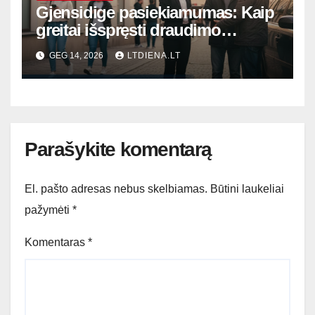
Gjensidige pasiekiamumas: Kaip
greitai išspręsti draudimo
klausimus ir kur kreiptis ištikus
GEG 14, 2026
LTDIENA.LT
bėdai
Parašykite komentarą
El. pašto adresas nebus skelbiamas.
Būtini laukeliai
pažymėti
*
Komentaras
*