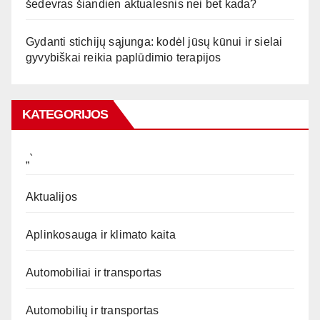
šedevras šiandien aktualesnis nei bet kada?
Gydanti stichijų sąjunga: kodėl jūsų kūnui ir sielai
gyvybiškai reikia paplūdimio terapijos
KATEGORIJOS
„`
Aktualijos
Aplinkosauga ir klimato kaita
Automobiliai ir transportas
Automobilių ir transportas