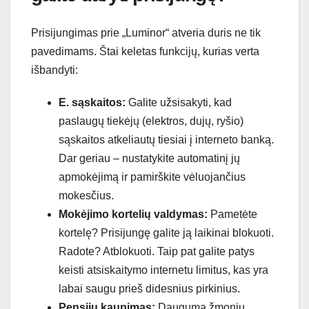
Prisijungimas prie „Luminor“ atveria duris ne tik
pavedimams. Štai keletas funkcijų, kurias verta
išbandyti:
E. sąskaitos:
Galite užsisakyti, kad
paslaugų tiekėjų (elektros, dujų, ryšio)
sąskaitos atkeliautų tiesiai į interneto banką.
Dar geriau – nustatykite automatinį jų
apmokėjimą ir pamirškite vėluojančius
mokesčius.
Mokėjimo kortelių valdymas:
Pametėte
kortelę? Prisijungę galite ją laikinai blokuoti.
Radote? Atblokuoti. Taip pat galite patys
keisti atsiskaitymo internetu limitus, kas yra
labai saugu prieš didesnius pirkinius.
Pensijų kaupimas:
Dauguma žmonių