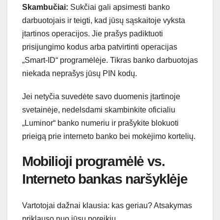
Skambučiai:
Sukčiai gali apsimesti banko
darbuotojais ir teigti, kad jūsų sąskaitoje vyksta
įtartinos operacijos. Jie prašys padiktuoti
prisijungimo kodus arba patvirtinti operacijas
„Smart-ID“ programėlėje. Tikras banko darbuotojas
niekada neprašys jūsų PIN kodų.
Jei netyčia suvedėte savo duomenis įtartinoje
svetainėje, nedelsdami skambinkite oficialiu
„Luminor“ banko numeriu ir prašykite blokuoti
prieigą prie interneto banko bei mokėjimo kortelių.
Mobilioji programėlė vs.
Interneto bankas naršyklėje
Vartotojai dažnai klausia: kas geriau? Atsakymas
priklauso nuo jūsų poreikių.