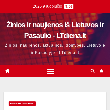
Skip
2026 9 rugpjūčio
9:56
to
content
Žinios ir naujienos iš Lietuvos ir
Pasaulio - LTdiena.lt
Žinios, naujienos, aktualijos, įdomybės, Lietuvoje
ir Pasaulyje - LTdiena.lt
FINANSŲ PATARIMAI