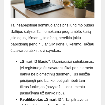
Tai neabejotinai dominuojantis prisijungimo būdas
Baltijos šalyse. Tai nemokama programėlė, kurią
įsidiegus į išmanųjį telefoną, nereikia jokių
papildomų įrenginių ar SIM kortelių keitimo. Tačiau
čia svarbu atskirti dvi sąvokas:
„Smart-ID Basic“:
Dažniausiai suteikiamas,
jei registruojatės savarankiškai per interneto
banką be biometrinių duomenų. Jis leidžia
prisijungti prie banko, bet gali riboti tam
tikras funkcijas (pavyzdžiui, dokumentų
pasirašymą už banko ribų).
Kvalifikuotas „Smart-ID“:
Tai pilnavertis