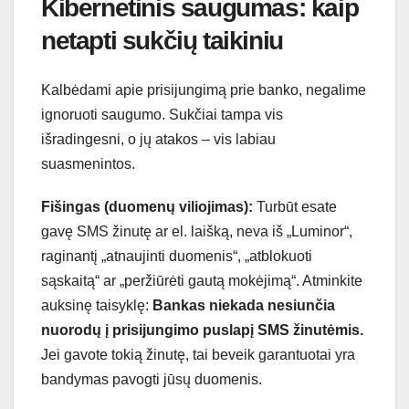
Kibernetinis saugumas: kaip
netapti sukčių taikiniu
Kalbėdami apie prisijungimą prie banko, negalime
ignoruoti saugumo. Sukčiai tampa vis
išradingesni, o jų atakos – vis labiau
suasmenintos.
Fišingas (duomenų viliojimas):
Turbūt esate
gavę SMS žinutę ar el. laišką, neva iš „Luminor“,
raginantį „atnaujinti duomenis“, „atblokuoti
sąskaitą“ ar „peržiūrėti gautą mokėjimą“. Atminkite
auksinę taisyklę:
Bankas niekada nesiunčia
nuorodų į prisijungimo puslapį SMS žinutėmis.
Jei gavote tokią žinutę, tai beveik garantuotai yra
bandymas pavogti jūsų duomenis.