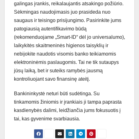
galingas įrankis, reikalaujantis atsakingo požiūrio.
Sėkmingas naudojimasis juo prasideda nuo
saugaus ir teisingo prisijungimo. Pasirinkite jums
patogiausią autentifikavimo būdą
(rekomenduojame „Smart-ID“ dėl jo universalumo),
laikykitės skaitmeninės higienos taisyklių ir
nebijokite naudotis visomis banko teikiamomis
elektroninėmis paslaugomis. Tai ne tik sutaupys
jūsų laiką, bet ir suteiks ramybės jausmą
kontroliuojant savo finansinę ateitį.
Bankininkystė neturi būti sudėtinga. Su
tinkamomis žiniomis ir įrankiais ji tampa paprasta
kasdienybės dalimi, leidžiančia jums fokusuotis į
tai, kas gyvenime svarbiausia.