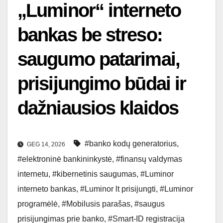
„Luminor“ interneto
bankas be streso:
saugumo patarimai,
prisijungimo būdai ir
dažniausios klaidos
#banko kodų generatorius
,
GEG 14, 2026
#elektroninė bankininkystė
,
#finansų valdymas
internetu
,
#kibernetinis saugumas
,
#Luminor
interneto bankas
,
#Luminor lt prisijungti
,
#Luminor
programėlė
,
#Mobilusis parašas
,
#saugus
prisijungimas prie banko
,
#Smart-ID registracija