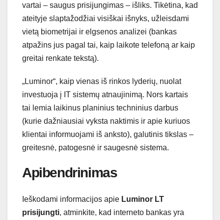
vartai – saugus prisijungimas – išliks. Tikėtina, kad
ateityje slaptažodžiai visiškai išnyks, užleisdami
vietą biometrijai ir elgsenos analizei (bankas
atpažins jus pagal tai, kaip laikote telefoną ar kaip
greitai renkate tekstą).
„Luminor“, kaip vienas iš rinkos lyderių, nuolat
investuoja į IT sistemų atnaujinimą. Nors kartais
tai lemia laikinus planinius techninius darbus
(kurie dažniausiai vyksta naktimis ir apie kuriuos
klientai informuojami iš anksto), galutinis tikslas –
greitesnė, patogesnė ir saugesnė sistema.
Apibendrinimas
Ieškodami informacijos apie
Luminor LT
prisijungti
, atminkite, kad interneto bankas yra