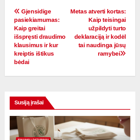
Navigacija
Gjensidige
Metas atverti kortas:
pasiekiamumas:
Kaip teisingai
tarp
Kaip greitai
užpildyti turto
įrašų
išspręsti draudimo
deklaraciją ir kodėl
klausimus ir kur
tai naudinga jūsų
kreiptis ištikus
ramybei
bėdai
Susiją įrašai
FINANSŲ PATARIMAI