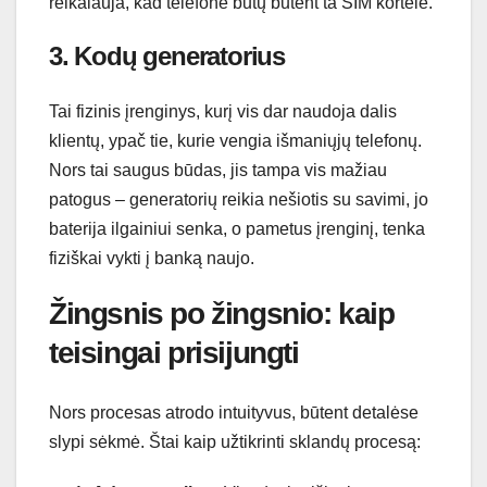
reikalauja, kad telefone būtų būtent ta SIM kortelė.
3. Kodų generatorius
Tai fizinis įrenginys, kurį vis dar naudoja dalis
klientų, ypač tie, kurie vengia išmaniųjų telefonų.
Nors tai saugus būdas, jis tampa vis mažiau
patogus – generatorių reikia nešiotis su savimi, jo
baterija ilgainiui senka, o pametus įrenginį, tenka
fiziškai vykti į banką naujo.
Žingsnis po žingsnio: kaip
teisingai prisijungti
Nors procesas atrodo intuityvus, būtent detalėse
slypi sėkmė. Štai kaip užtikrinti sklandų procesą: