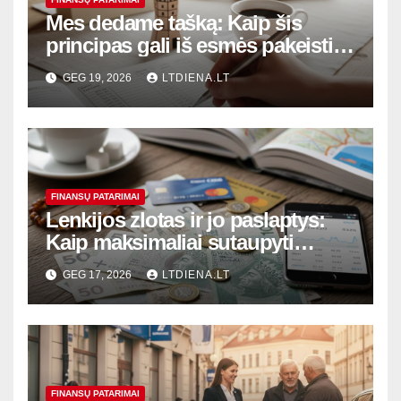
Mes dedame tašką: Kaip šis
principas gali iš esmės pakeisti
jūsų finansinę realybę ir
GEG 19, 2026
LTDIENA.LT
vartojimo įpročius
FINANSŲ PATARIMAI
Lenkijos zlotas ir jo paslaptys:
Kaip maksimaliai sutaupyti
keičiant valiutą ir atsiskaitant
GEG 17, 2026
LTDIENA.LT
kortele
FINANSŲ PATARIMAI