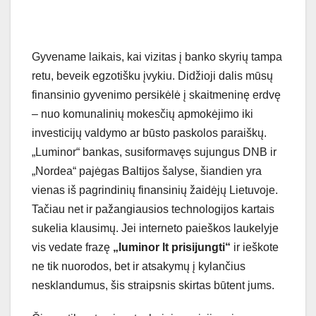
Gyvename laikais, kai vizitas į banko skyrių tampa
retu, beveik egzotišku įvykiu. Didžioji dalis mūsų
finansinio gyvenimo persikėlė į skaitmeninę erdvę
– nuo komunalinių mokesčių apmokėjimo iki
investicijų valdymo ar būsto paskolos paraiškų.
„Luminor“ bankas, susiformavęs sujungus DNB ir
„Nordea“ pajėgas Baltijos šalyse, šiandien yra
vienas iš pagrindinių finansinių žaidėjų Lietuvoje.
Tačiau net ir pažangiausios technologijos kartais
sukelia klausimų. Jei interneto paieškos laukelyje
vis vedate frazę
„luminor lt prisijungti“
ir ieškote
ne tik nuorodos, bet ir atsakymų į kylančius
nesklandumus, šis straipsnis skirtas būtent jums.