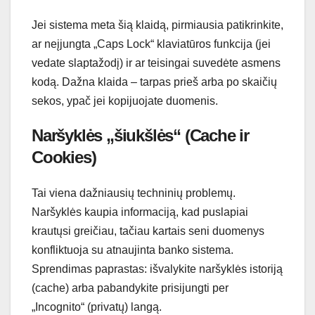
Jei sistema meta šią klaidą, pirmiausia patikrinkite,
ar neįjungta „Caps Lock“ klaviatūros funkcija (jei
vedate slaptažodį) ir ar teisingai suvedėte asmens
kodą. Dažna klaida – tarpas prieš arba po skaičių
sekos, ypač jei kopijuojate duomenis.
Naršyklės „šiukšlės“ (Cache ir
Cookies)
Tai viena dažniausių techninių problemų.
Naršyklės kaupia informaciją, kad puslapiai
krautųsi greičiau, tačiau kartais seni duomenys
konfliktuoja su atnaujinta banko sistema.
Sprendimas paprastas: išvalykite naršyklės istoriją
(cache) arba pabandykite prisijungti per
„Incognito“ (privatų) langą.