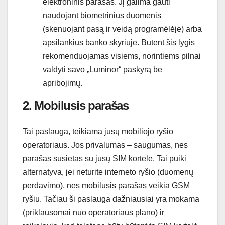
elektroninis parašas. Jį galima gauti
naudojant biometrinius duomenis
(skenuojant pasą ir veidą programėlėje) arba
apsilankius banko skyriuje. Būtent šis lygis
rekomenduojamas visiems, norintiems pilnai
valdyti savo „Luminor“ paskyrą be
apribojimų.
2. Mobilusis parašas
Tai paslauga, teikiama jūsų mobiliojo ryšio
operatoriaus. Jos privalumas – saugumas, nes
parašas susietas su jūsų SIM kortele. Tai puiki
alternatyva, jei neturite interneto ryšio (duomenų
perdavimo), nes mobilusis parašas veikia GSM
ryšiu. Tačiau ši paslauga dažniausiai yra mokama
(priklausomai nuo operatoriaus plano) ir