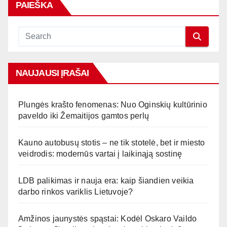
PAIEŠKA
NAUJAUSI ĮRAŠAI
Plungės krašto fenomenas: Nuo Oginskių kultūrinio
paveldo iki Žemaitijos gamtos perlų
Kauno autobusų stotis – ne tik stotelė, bet ir miesto
veidrodis: modernūs vartai į laikinąją sostinę
LDB palikimas ir nauja era: kaip šiandien veikia
darbo rinkos variklis Lietuvoje?
Amžinos jaunystės spąstai: Kodėl Oskaro Vaildo