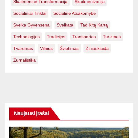
Skaitmeninė Transformacija
Skaitmenizacija
Socialiniai Tinklai
Socialinė Atsakomybė
Sveika Gyvensena
Sveikata
Tad Kitą Kartą
Technologijos
Tradicijos
Transportas
Turizmas
Tvarumas
Vilnius
Švietimas
Žiniasklaida
Žurnalistika
Naujausi įrašai