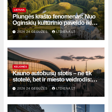
LIETUVA
Plungės krašto fenomenas: Nuo
Oginskių kultūrinio paveldo iki
Žemaitijos gamtos perlų
2026 24 GEGUŽĖS
LTDIENA.LT
KELIONĖS
Kauno autobusų stotis – ne tik
stotelė, bet ir miesto veidrodis:
modernūs vartai į laikinąją
2026 24 GEGUŽĖS
LTDIENA.LT
sostinę