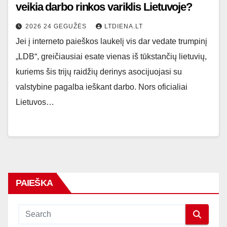
veikia darbo rinkos variklis Lietuvoje?
2026 24 GEGUŽĖS
LTDIENA.LT
Jei į interneto paieškos laukelį vis dar vedate trumpinį
„LDB“, greičiausiai esate vienas iš tūkstančių lietuvių,
kuriems šis trijų raidžių derinys asocijuojasi su
valstybine pagalba ieškant darbo. Nors oficialiai
Lietuvos…
PAIEŠKA