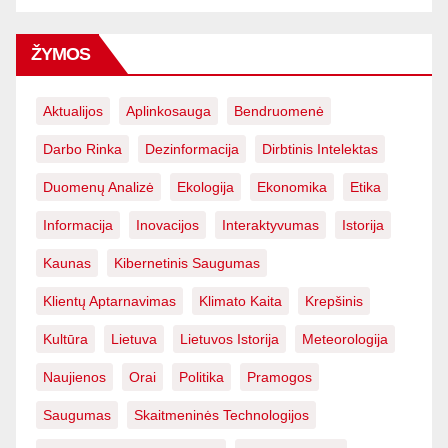
ŽYMOS
Aktualijos
Aplinkosauga
Bendruomenė
Darbo Rinka
Dezinformacija
Dirbtinis Intelektas
Duomenų Analizė
Ekologija
Ekonomika
Etika
Informacija
Inovacijos
Interaktyvumas
Istorija
Kaunas
Kibernetinis Saugumas
Klientų Aptarnavimas
Klimato Kaita
Krepšinis
Kultūra
Lietuva
Lietuvos Istorija
Meteorologija
Naujienos
Orai
Politika
Pramogos
Saugumas
Skaitmeninės Technologijos