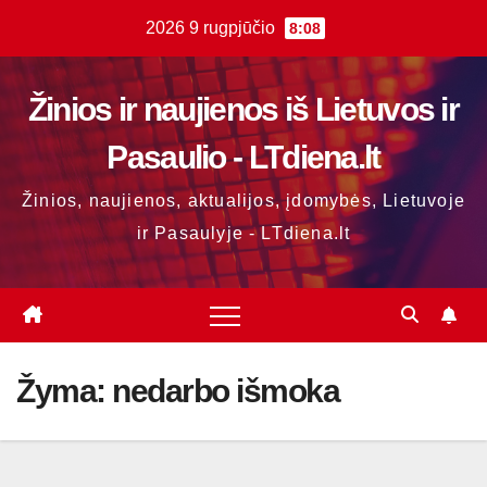
Skip
2026 9 rugpjūčio
8:08
to
content
Žinios ir naujienos iš Lietuvos ir
Pasaulio - LTdiena.lt
Žinios, naujienos, aktualijos, įdomybės, Lietuvoje
ir Pasaulyje - LTdiena.lt
Žyma:
nedarbo išmoka