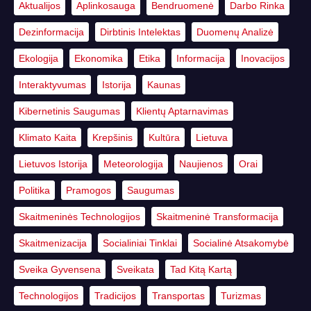
Aktualijos
Aplinkosauga
Bendruomenė
Darbo Rinka
Dezinformacija
Dirbtinis Intelektas
Duomenų Analizė
Ekologija
Ekonomika
Etika
Informacija
Inovacijos
Interaktyvumas
Istorija
Kaunas
Kibernetinis Saugumas
Klientų Aptarnavimas
Klimato Kaita
Krepšinis
Kultūra
Lietuva
Lietuvos Istorija
Meteorologija
Naujienos
Orai
Politika
Pramogos
Saugumas
Skaitmeninės Technologijos
Skaitmeninė Transformacija
Skaitmenizacija
Socialiniai Tinklai
Socialinė Atsakomybė
Sveika Gyvensena
Sveikata
Tad Kitą Kartą
Technologijos
Tradicijos
Transportas
Turizmas