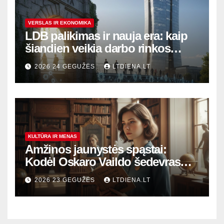
VERSLAS IR EKONOMIKA
LDB palikimas ir nauja era: kaip
šiandien veikia darbo rinkos
variklis Lietuvoje?
2026 24 GEGUŽĖS
LTDIENA.LT
KULTŪRA IR MENAS
Amžinos jaunystės spąstai:
Kodėl Oskaro Vaildo šedevras
šiandien aktualesnis nei bet
2026 23 GEGUŽĖS
LTDIENA.LT
kada?