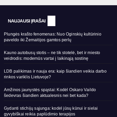
NAUJAUSI ĮRAŠAI
Plungės krašto fenomenas: Nuo Oginskių kultūrinio
paveldo iki Žemaitijos gamtos perlų
Kauno autobusų stotis – ne tik stotelė, bet ir miesto
veidrodis: modernūs vartai į laikinąją sostinę
LDB palikimas ir nauja era: kaip šiandien veikia darbo
rinkos variklis Lietuvoje?
Amžinos jaunystės spąstai: Kodėl Oskaro Vaildo
šedevras šiandien aktualesnis nei bet kada?
Gydanti stichijų sąjunga: kodėl jūsų kūnui ir sielai
gyvybiškai reikia paplūdimio terapijos