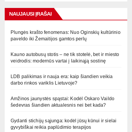
NAUJAUSI ĮRAŠAI
Plungės krašto fenomenas: Nuo Oginskių kultūrinio
paveldo iki Žemaitijos gamtos perlų
Kauno autobusų stotis – ne tik stotelė, bet ir miesto
veidrodis: modernūs vartai į laikinąją sostinę
LDB palikimas ir nauja era: kaip šiandien veikia
darbo rinkos variklis Lietuvoje?
Amžinos jaunystės spąstai: Kodėl Oskaro Vaildo
šedevras šiandien aktualesnis nei bet kada?
Gydanti stichijų sąjunga: kodėl jūsų kūnui ir sielai
gyvybiškai reikia paplūdimio terapijos