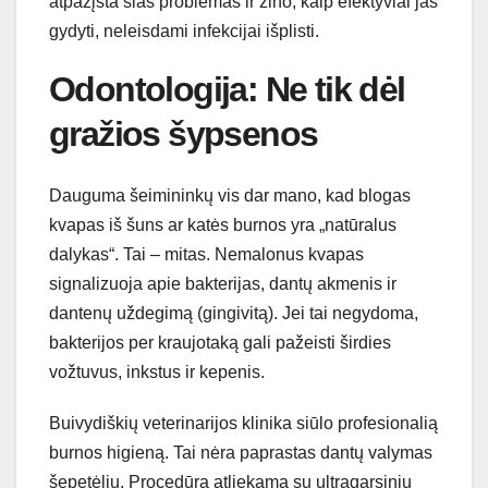
atpažįsta šias problemas ir žino, kaip efektyviai jas
gydyti, neleisdami infekcijai išplisti.
Odontologija: Ne tik dėl
gražios šypsenos
Dauguma šeimininkų vis dar mano, kad blogas
kvapas iš šuns ar katės burnos yra „natūralus
dalykas“. Tai – mitas. Nemalonus kvapas
signalizuoja apie bakterijas, dantų akmenis ir
dantenų uždegimą (gingivitą). Jei tai negydoma,
bakterijos per kraujotaką gali pažeisti širdies
vožtuvus, inkstus ir kepenis.
Buivydiškių veterinarijos klinika siūlo profesionalią
burnos higieną. Tai nėra paprastas dantų valymas
šepetėliu. Procedūra atliekama su ultragarsiniu