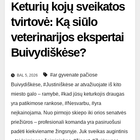
Keturių kojų sveikatos
tvirtovė: Ką siūlo
veterinarijos ekspertai
Buivydiškėse?
#ar gyvenate pačiose
BAL 5, 2026
Buivydiškėse
,
#Justiniškėse ar atvažiuojate iš kito
miesto galo – ramybė
,
#kad jūsų keturkojis draugas
yra patikimose rankose
,
#Nesvarbu
,
#yra
neįkainojama. Nuo pirmojo skiepo iki orios senatvės
priežiūros – profesionali komanda yra pasiruošusi
padėti kiekviename žingsnyje. Juk sveikas augintinis