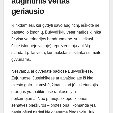
augintinis vertas
geriausio
Rinkdamiesi, kur gydyti savo augintinį, ieškote ne
pastato, o žmonių. Buivydiškių veterinarijos klinika
(ir visa veterinarijos bendruomenė, susitelkusi
šioje istorinėje vietoje) reprezentuoja aukštą
standartą. Tai vieta, kur mokslas susitinka su meile
gyvūnams.
Nesvarbu, ar gyvenate pačiose Buivydiškėse,
Zujūnuose, Justiniškėse ar atvažiuojate iš kito
miesto galo – ramybė, žinant, kad jūsų keturkojis
draugas yra patikimose rankose, yra
neįkainojama. Nuo pirmojo skiepo iki orios
senatvės priežiūros – profesionali komanda yra
pasiruošusi padėti kiekviename žingsnyje. Juk