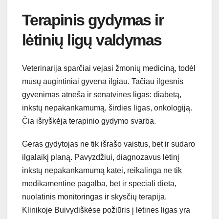
Terapinis gydymas ir
lėtinių ligų valdymas
Veterinarija sparčiai vejasi žmonių mediciną, todėl
mūsų augintiniai gyvena ilgiau. Tačiau ilgesnis
gyvenimas atneša ir senatvines ligas: diabetą,
inkstų nepakankamumą, širdies ligas, onkologiją.
Čia išryškėja terapinio gydymo svarba.
Geras gydytojas ne tik išrašo vaistus, bet ir sudaro
ilgalaikį planą. Pavyzdžiui, diagnozavus lėtinį
inkstų nepakankamumą katei, reikalinga ne tik
medikamentinė pagalba, bet ir speciali dieta,
nuolatinis monitoringas ir skysčių terapija.
Klinikoje Buivydiškėse požiūris į lėtines ligas yra