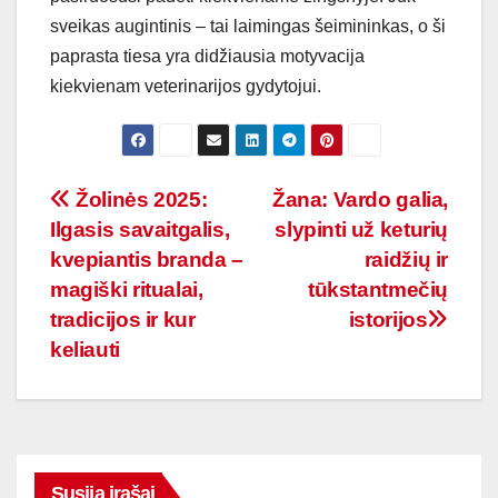
sveikas augintinis – tai laimingas šeimininkas, o ši
paprasta tiesa yra didžiausia motyvacija
kiekvienam veterinarijos gydytojui.
Navigacija
Žolinės 2025:
Žana: Vardo galia,
Ilgasis savaitgalis,
slypinti už keturių
tarp
kvepiantis branda –
raidžių ir
įrašų
magiški ritualai,
tūkstantmečių
tradicijos ir kur
istorijos
keliauti
Susiją įrašai