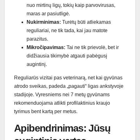
nuo mirtinų ligų, tokių kaip parvovirusas,
maras ar pasiutligė.
Nukirminimas:
Turėtų būti atliekamas
reguliariai, ne tik tada, kai jau matote
parazitus.
Mikročipavimas:
Tai ne tik prievolė, bet ir
didžiausia tikimybė atgauti pabėgusį
augintinį.
Reguliarūs vizitai pas veterinarą, net kai gyvūnas
atrodo sveikas, padeda „pagauti“ ligas ankstyvoje
stadijoje. Vyresniems nei 7 metų gyvūnams
rekomenduojama atlikti profilaktinius kraujo
tyrimus bent kartą per metus.
Apibendrinimas: Jūsų