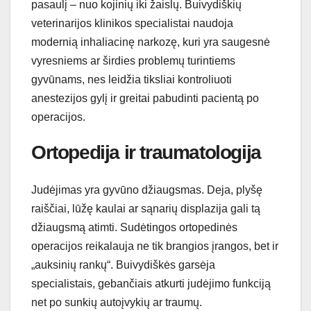
pasaulį – nuo kojinių iki žaislų. Buivydiškių
veterinarijos klinikos specialistai naudoja
modernią inhaliacinę narkozę, kuri yra saugesnė
vyresniems ar širdies problemų turintiems
gyvūnams, nes leidžia tiksliai kontroliuoti
anestezijos gylį ir greitai pabudinti pacientą po
operacijos.
Ortopedija ir traumatologija
Judėjimas yra gyvūno džiaugsmas. Deja, plyšę
raiščiai, lūžę kaulai ar sąnarių displazija gali tą
džiaugsmą atimti. Sudėtingos ortopedinės
operacijos reikalauja ne tik brangios įrangos, bet ir
„auksinių rankų“. Buivydiškės garsėja
specialistais, gebančiais atkurti judėjimo funkciją
net po sunkių autoįvykių ar traumų.