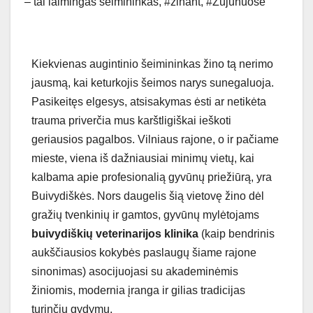
– tai laimingas šeimininkas
,
#žinant
,
#Zujūnuose
Kiekvienas augintinio šeimininkas žino tą nerimo
jausmą, kai keturkojis šeimos narys sunegaluoja.
Pasikeitęs elgesys, atsisakymas ėsti ar netikėta
trauma priverčia mus karštligiškai ieškoti
geriausios pagalbos. Vilniaus rajone, o ir pačiame
mieste, viena iš dažniausiai minimų vietų, kai
kalbama apie profesionalią gyvūnų priežiūrą, yra
Buivydiškės. Nors daugelis šią vietovę žino dėl
gražių tvenkinių ir gamtos, gyvūnų mylėtojams
buivydiškių veterinarijos klinika
(kaip bendrinis
aukščiausios kokybės paslaugų šiame rajone
sinonimas) asocijuojasi su akademinėmis
žiniomis, modernia įranga ir gilias tradicijas
turinčiu gydymu.