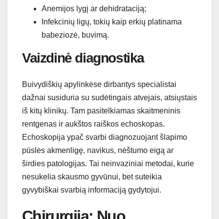
Anemijos lygį ar dehidrataciją;
Infekcinių ligų, tokių kaip erkių platinama
babeziozė, buvimą.
Vaizdinė diagnostika
Buivydiškių apylinkėse dirbantys specialistai
dažnai susiduria su sudėtingais atvejais, atsiųstais
iš kitų klinikų. Tam pasitelkiamas skaitmeninis
rentgenas ir aukštos raiškos echoskopas.
Echoskopija ypač svarbi diagnozuojant šlapimo
pūslės akmenligę, navikus, nėštumo eigą ar
širdies patologijas. Tai neinvaziniai metodai, kurie
nesukelia skausmo gyvūnui, bet suteikia
gyvybiškai svarbią informaciją gydytojui.
Chirurgija: Nuo