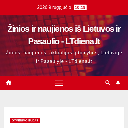
Skip
2026 9 rugpjūčio
10:19
to
content
Žinios ir naujienos iš Lietuvos ir
Pasaulio - LTdiena.lt
Žinios, naujienos, aktualijos, įdomybės, Lietuvoje
ir Pasaulyje - LTdiena.lt
GYVENIMO BŪDAS