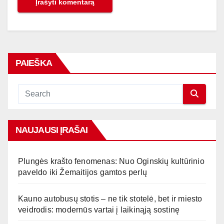
PAIEŠKA
NAUJAUSI ĮRAŠAI
Plungės krašto fenomenas: Nuo Oginskių kultūrinio
paveldo iki Žemaitijos gamtos perlų
Kauno autobusų stotis – ne tik stotelė, bet ir miesto
veidrodis: modernūs vartai į laikinąją sostinę