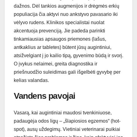
dažnos. Dėl tankios augmenijos ir drėgmės erkių
populiacija čia aktyvi nuo ankstyvo pavasario iki
vėlyvo rudens. Klinikos specialistai nuolat
akcentuoja prevenciją. Jie padeda parinkti
tinkamiausias apsaugos priemones (lašus,
antkaklius ar tabletes) būtent jūsų augintiniui,
atsižvelgiant į jo kailio tipą, gyvenimo būdą ir svorį.
O įvykus nelaimei, greita diagnostika ir
priešnuodžio suleidimas gali išgelbėti gyvybę per
kelias valandas.
Vandens pavojai
Vasarą, kai augintiniai maudosi tvenkiniuose,
padaugėja odos ligų – „šlapiosios egzemos“ (hot-
spot), ausų uždegimų. Vietiniai veterinarai puikiai