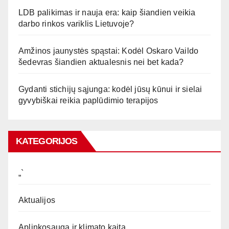
LDB palikimas ir nauja era: kaip šiandien veikia
darbo rinkos variklis Lietuvoje?
Amžinos jaunystės spąstai: Kodėl Oskaro Vaildo
šedevras šiandien aktualesnis nei bet kada?
Gydanti stichijų sąjunga: kodėl jūsų kūnui ir sielai
gyvybiškai reikia paplūdimio terapijos
KATEGORIJOS
„`
Aktualijos
Aplinkosauga ir klimato kaita