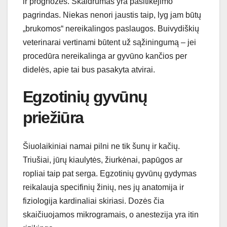
ir prognozes. Skaidrumas yra pasitikėjimo
pagrindas. Niekas nenori jaustis taip, lyg jam būtų
„brukomos“ nereikalingos paslaugos. Buivydiškių
veterinarai vertinami būtent už sąžiningumą – jei
procedūra nereikalinga ar gyvūno kančios per
didelės, apie tai bus pasakyta atvirai.
Egzotinių gyvūnų
priežiūra
Šiuolaikiniai namai pilni ne tik šunų ir kačių.
Triušiai, jūrų kiaulytės, žiurkėnai, papūgos ar
ropliai taip pat serga. Egzotinių gyvūnų gydymas
reikalauja specifinių žinių, nes jų anatomija ir
fiziologija kardinaliai skiriasi. Dozės čia
skaičiuojamos mikrogramais, o anestezija yra itin