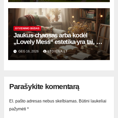
GYVENIMO BŪDAS
Jaukus chaosas arba kodėl
„Lovely Mess“ estetika yra tai, ko
mums dabar labiausiai reikia
GEG 16, 2026
LTDIENA.LT
Parašykite komentarą
El. pašto adresas nebus skelbiamas.
Būtini laukeliai
pažymėti
*