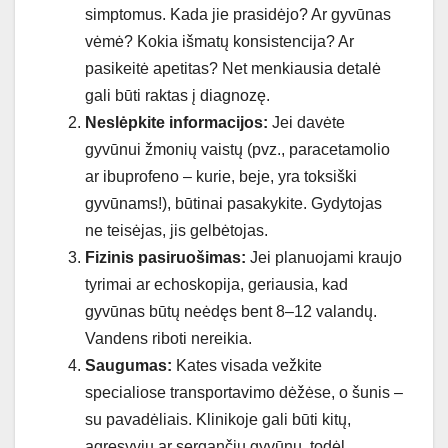
simptomus. Kada jie prasidėjo? Ar gyvūnas
vėmė? Kokia išmatų konsistencija? Ar
pasikeitė apetitas? Net menkiausia detalė
gali būti raktas į diagnozę.
Neslėpkite informacijos:
Jei davėte
gyvūnui žmonių vaistų (pvz., paracetamolio
ar ibuprofeno – kurie, beje, yra toksiški
gyvūnams!), būtinai pasakykite. Gydytojas
ne teisėjas, jis gelbėtojas.
Fizinis pasiruošimas:
Jei planuojami kraujo
tyrimai ar echoskopija, geriausia, kad
gyvūnas būtų neėdęs bent 8–12 valandų.
Vandens riboti nereikia.
Saugumas:
Kates visada vežkite
specialiose transportavimo dėžėse, o šunis –
su pavadėliais. Klinikoje gali būti kitų,
agresyvių ar sergančių gyvūnų, todėl