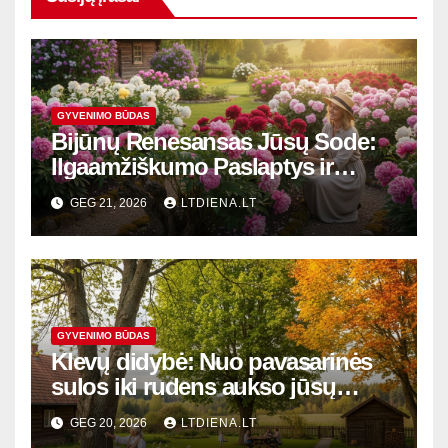
GYVENIMO BŪDAS
Bijūnų Renesansas Jūsų Sode:
Ilgaamžiškumo Paslaptys ir
Žydėjimo Magija
GEG 21, 2026
LTDIENA.LT
GYVENIMO BŪDAS
Klevų didybė: Nuo pavasarinės
sulos iki rudens aukso jūsų
kieme
GEG 20, 2026
LTDIENA.LT