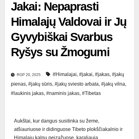
Jakai: Nepaprasti
Himalajų Valdovai ir Jų
Gyvybiškai Svarbus
Ryšys su Žmogumi
#Himalajai
,
#jakai
,
#jakas
,
#jakų
RGP 20, 2025
pienas
,
#jakų sūris
,
#jakų sviesto arbata
,
#jakų vilna
,
#laukinis jakas
,
#naminis jakas
,
#Tibetas
Aukštai, kur dangus susitinka su žeme,
atšiauriuose ir didinguose Tibeto plokščiakalnio ir
Himalajų kalnų peizažuose, karaliauja