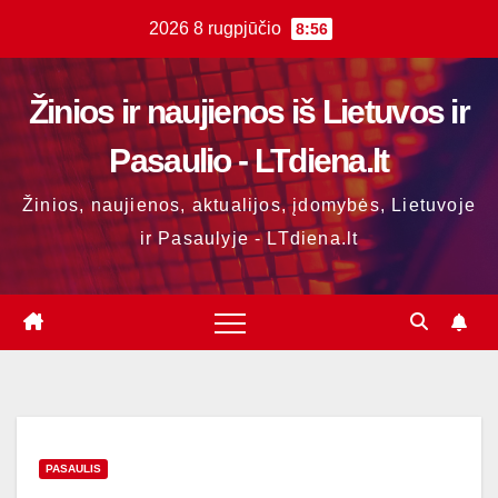
Skip
2026 8 rugpjūčio
8:56
to
content
Žinios ir naujienos iš Lietuvos ir
Pasaulio - LTdiena.lt
Žinios, naujienos, aktualijos, įdomybės, Lietuvoje
ir Pasaulyje - LTdiena.lt
PASAULIS