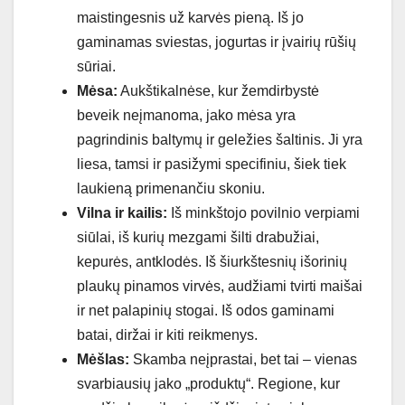
maistingesnis už karvės pieną. Iš jo
gaminamas sviestas, jogurtas ir įvairių rūšių
sūriai.
Mėsa:
Aukštikalnėse, kur žemdirbystė
beveik neįmanoma, jako mėsa yra
pagrindinis baltymų ir geležies šaltinis. Ji yra
liesa, tamsi ir pasižymi specifiniu, šiek tiek
laukieną primenančiu skoniu.
Vilna ir kailis:
Iš minkštojo povilnio verpiami
siūlai, iš kurių mezgami šilti drabužiai,
kepurės, antklodės. Iš šiurkštesnių išorinių
plaukų pinamos virvės, audžiami tvirti maišai
ir net palapinių stogai. Iš odos gaminami
batai, diržai ir kiti reikmenys.
Mėšlas:
Skamba neįprastai, bet tai – vienas
svarbiausių jako „produktų“. Regione, kur