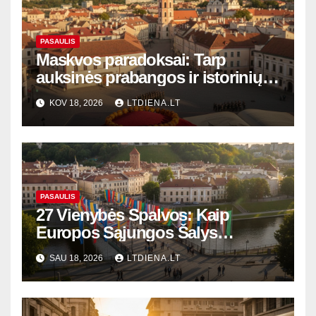
PASAULIS
Maskvos paradoksai: Tarp
auksinės prabangos ir istorinių
šešėlių
KOV 18, 2026
LTDIENA.LT
PASAULIS
27 Vienybės Spalvos: Kaip
Europos Sąjungos Šalys
Formuoja Mūsų Ateitį ir
SAU 18, 2026
LTDIENA.LT
Kasdienybę