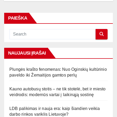
PAIEŠKA
NAUJAUSI ĮRAŠAI
Plungės krašto fenomenas: Nuo Oginskių kultūrinio
paveldo iki Žemaitijos gamtos perlų
Kauno autobusų stotis – ne tik stotelė, bet ir miesto
veidrodis: modernūs vartai į laikinąją sostinę
LDB palikimas ir nauja era: kaip šiandien veikia
darbo rinkos variklis Lietuvoje?