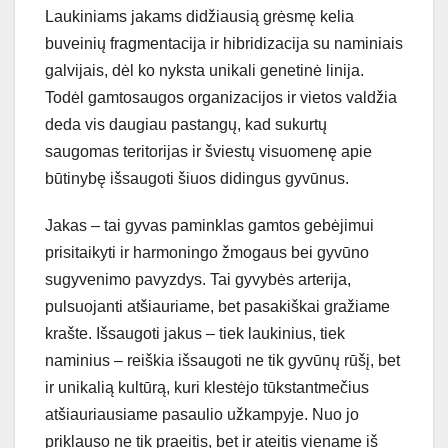
Laukiniams jakams didžiausią grėsmę kelia
buveinių fragmentacija ir hibridizacija su naminiais
galvijais, dėl ko nyksta unikali genetinė linija.
Todėl gamtosaugos organizacijos ir vietos valdžia
deda vis daugiau pastangų, kad sukurtų
saugomas teritorijas ir šviestų visuomenę apie
būtinybę išsaugoti šiuos didingus gyvūnus.
Jakas – tai gyvas paminklas gamtos gebėjimui
prisitaikyti ir harmoningo žmogaus bei gyvūno
sugyvenimo pavyzdys. Tai gyvybės arterija,
pulsuojanti atšiauriame, bet pasakiškai gražiame
krašte. Išsaugoti jakus – tiek laukinius, tiek
naminius – reiškia išsaugoti ne tik gyvūnų rūšį, bet
ir unikalią kultūrą, kuri klestėjo tūkstantmečius
atšiauriausiame pasaulio užkampyje. Nuo jo
priklauso ne tik praeitis, bet ir ateitis viename iš