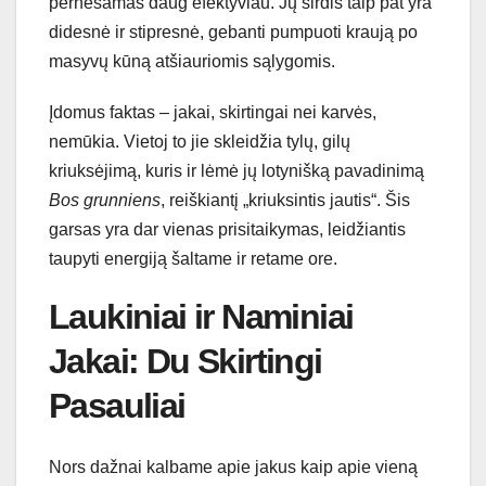
pernešamas daug efektyviau. Jų širdis taip pat yra
didesnė ir stipresnė, gebanti pumpuoti kraują po
masyvų kūną atšiauriomis sąlygomis.
Įdomus faktas – jakai, skirtingai nei karvės,
nemūkia. Vietoj to jie skleidžia tylų, gilų
kriuksėjimą, kuris ir lėmė jų lotynišką pavadinimą
Bos grunniens
, reiškiantį „kriuksintis jautis“. Šis
garsas yra dar vienas prisitaikymas, leidžiantis
taupyti energiją šaltame ir retame ore.
Laukiniai ir Naminiai
Jakai: Du Skirtingi
Pasauliai
Nors dažnai kalbame apie jakus kaip apie vieną