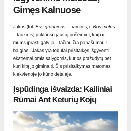
Gimęs Kalnuose
Jakas (lot.
Bos grunniens
– naminis, ir
Bos mutus
– laukinis) priklauso jaučių pošeimiui, kaip ir
mums įprasti galvijai. Tačiau čia panašumai ir
baigiasi. Jakas yra tobulai prisitaikęs išgyventi
ekstremaliomis sąlygomis, kurios pražudytų bet
kurį kitą jo giminaitį. Šis prisitaikymas matomas
kiekvienoje jo kūno detalėje.
Įspūdinga išvaizda: Kailiniai
Rūmai Ant Keturių Kojų