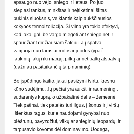
apsaugo nuo vėjo, sniego ir lietaus. Po juo
slepiasi tankus, minkštas ir neįtikėtinai šiltas
pūkinis sluoksnis, veikiantis kaip aukščiausios
kokybės termoizoliacija. Ši vilna yra tokia efektyvi,
kad jakai gali be vargo miegoti ant sniego net ir
spaudžiant didžiausiam šalčiui. Jų spalva
varijuoja nuo tamsiai rudos ir juodos (ypač
laukinių jakų) iki margų, pilkų ar net baltų atspalvių
(dažniau pasitaikančių tarp naminių).
Be įspūdingo kailio, jakai pasižymi tvirtu, kresnu
kūno sudėjimu. Jų pečiai yra aukšti ir raumeningi,
sudarantys kuprą, o užpakalinė dalis – žemesnė.
Tiek patinai, tiek patelės turi ilgus, į šonus ir į viršų
išlenktus ragus, kurie naudojami gynybai nuo
plėšrūnų, pavyzdžiui, vilkų ar snieginių leopardų, ir
tarpusavio kovoms dėl dominavimo. Uodega,