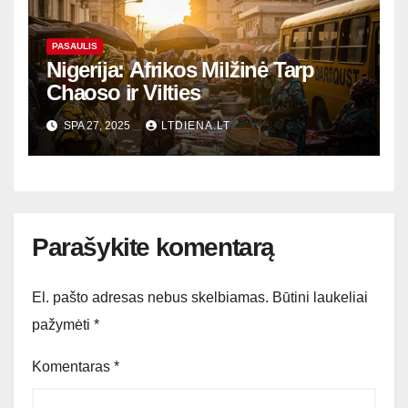
PASAULIS
Nigerija: Afrikos Milžinė Tarp
Chaoso ir Vilties
SPA 27, 2025
LTDIENA.LT
Parašykite komentarą
El. pašto adresas nebus skelbiamas.
Būtini laukeliai
pažymėti
*
Komentaras
*