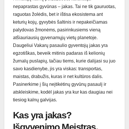
nepaprastas gyvūnas – jakas. Tai ne tik gauruotas,
raguotas žolėdis, bet ir ištisa ekosistema ant
keturių kojų, gyvybės šaltinis ir nepakeičiamas
palydovas žmonėms, pasirinkusiems vieną
atšiauriausių gyvenamųjų vietų planetoje.
Daugeliui Vakarų pasaulio gyventojų jakas yra
egzotiškas, beveik mitinis padaras iš kelionių
žurnalų puslapių, tačiau tiems, kurie dalijasi su juo
savo kasdienybe, jis yra viskas: transportas,
maistas, drabužis, kuras ir net kultūros dalis.
Pasinerkime į šių neįtikėtinų gyvūnų pasaulį ir
atskleiskime, kodėl jakas yra kur kas daugiau nei
tiesiog kalnų galvijas.
Kas yra jakas?
Išgyvenimo Meistras,