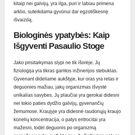
kitaip nei galvijų, yra ilga, puri ir labiau primena
arklio, suteikdama gyvūnui dar egzotiškesnę
išvaizdą.
Biologinės ypatybės: Kaip
Išgyventi Pasaulio Stoge
Jako prisitaikymas slypi ne tik išorėje. Jų
fiziologija yra tikras gamtos inžinerijos stebuklas.
Gyvenant dideliame aukštyje, kur oras yra retas ir
deguonies mažiau, jakų organizmas išvystė
unikalias savybes. Jų plaučiai yra gerokai didesni
nei tokio paties dydžio galvijų, gyvenančių
žemumose. Kraujyje yra didesnė raudonųjų kraujo
kūnelių koncentracija, o patys eritrocitai yra
mažesni, todėl deguonis po organizmą