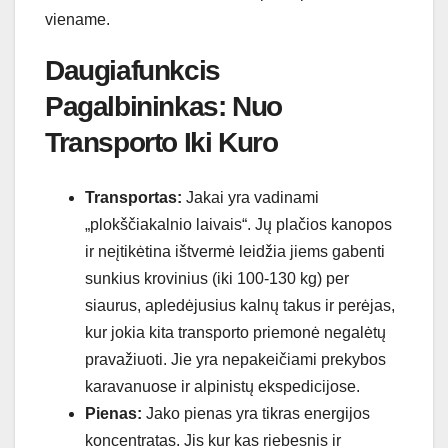
viename.
Daugiafunkcis
Pagalbininkas: Nuo
Transporto Iki Kuro
Transportas:
Jakai yra vadinami
„plokščiakalnio laivais“. Jų plačios kanopos
ir neįtikėtina ištvermė leidžia jiems gabenti
sunkius krovinius (iki 100-130 kg) per
siaurus, apledėjusius kalnų takus ir perėjas,
kur jokia kita transporto priemonė negalėtų
pravažiuoti. Jie yra nepakeičiami prekybos
karavanuose ir alpinistų ekspedicijose.
Pienas:
Jako pienas yra tikras energijos
koncentratas. Jis kur kas riebesnis ir