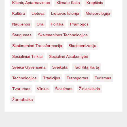
Klientų Aptarnavimas
Klimato Kaita
Krepšinis
Kultūra
Lietuva
Lietuvos Istorija
Meteorologija
Naujienos
Orai
Politika
Pramogos
Saugumas
Skaitmeninės Technologijos
Skaitmeninė Transformacija
Skaitmenizacija
Socialiniai Tinklai
Socialinė Atsakomybė
Sveika Gyvensena
Sveikata
Tad Kitą Kartą
Technologijos
Tradicijos
Transportas
Turizmas
Tvarumas
Vilnius
Švietimas
Žiniasklaida
Žurnalistika