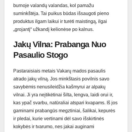
burnoje valandų valandas, kol pamažu
suminkštėja. Tai puikus būdas išsaugoti pieno
produktus ilgam laikui ir turėti maistingą, ilgai
„grojantį“ užkandį kelionėse po kalnus.
Jakų Vilna: Prabanga Nuo
Pasaulio Stogo
Pastaraisiais metais Vakarų mados pasaulis
atrado jakų vilną. Jos minkštasis povilnis savo
savybėmis nenusileidžia kašmyrui ar alpakų
vilnai. Ji yra neįtikėtinai šilta, lengva, laidi orui ir,
kas ypač svarbu, natūraliai atspari kvapams. Iš jos
gaminami prabangūs megztiniai, šalikai, kepurės
ir pledai, kurie vertinami dėl savo išskirtinės
kokybės ir tvarumo, nes jakai auginami