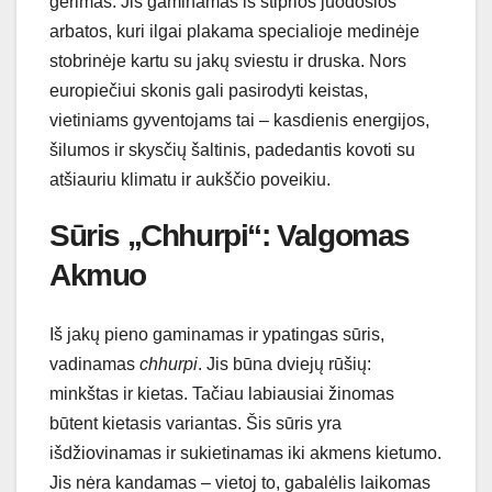
gėrimas. Jis gaminamas iš stiprios juodosios
arbatos, kuri ilgai plakama specialioje medinėje
stobrinėje kartu su jakų sviestu ir druska. Nors
europiečiui skonis gali pasirodyti keistas,
vietiniams gyventojams tai – kasdienis energijos,
šilumos ir skysčių šaltinis, padedantis kovoti su
atšiauriu klimatu ir aukščio poveikiu.
Sūris „Chhurpi“: Valgomas
Akmuo
Iš jakų pieno gaminamas ir ypatingas sūris,
vadinamas
chhurpi
. Jis būna dviejų rūšių:
minkštas ir kietas. Tačiau labiausiai žinomas
būtent kietasis variantas. Šis sūris yra
išdžiovinamas ir sukietinamas iki akmens kietumo.
Jis nėra kandamas – vietoj to, gabalėlis laikomas