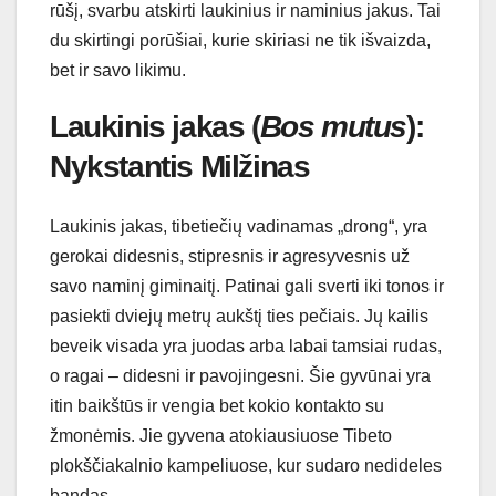
rūšį, svarbu atskirti laukinius ir naminius jakus. Tai
du skirtingi porūšiai, kurie skiriasi ne tik išvaizda,
bet ir savo likimu.
Laukinis jakas (
Bos mutus
):
Nykstantis Milžinas
Laukinis jakas, tibetiečių vadinamas „drong“, yra
gerokai didesnis, stipresnis ir agresyvesnis už
savo naminį giminaitį. Patinai gali sverti iki tonos ir
pasiekti dviejų metrų aukštį ties pečiais. Jų kailis
beveik visada yra juodas arba labai tamsiai rudas,
o ragai – didesni ir pavojingesni. Šie gyvūnai yra
itin baikštūs ir vengia bet kokio kontakto su
žmonėmis. Jie gyvena atokiausiuose Tibeto
plokščiakalnio kampeliuose, kur sudaro nedideles
bandas.