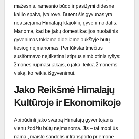
mažesnis, ramesnio būdo ir pasižymi didesne
kailio spalvų įvairove. Būtent šis gyvūnas yra
neatsiejama Himalajų klajoklių gyvenimo dalis.
Manoma, kad be jakų domestikacijos nuolatinis
gyvenimas tokiame dideliame aukštyje būtų
tiesiog neįmanomas. Per tūkstantmečius
susiformavo neįtikėtinai stiprus simbiotinis ryšys:
žmonės rūpinasi jakais, o jakai teikia žmonėms
viską, ko reikia išgyvenimui.
Jako Reikšmė Himalajų
Kultūroje ir Ekonomikoje
Apibūdinti jako svarbą Himalajų gyventojams
vienu žodžiu būtų neįmanoma. Jis – tai mobilūs
namai, maisto sandėlis ir transporto priemonė