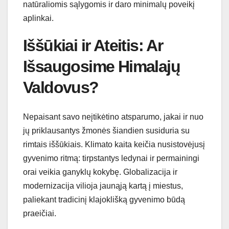
natūraliomis sąlygomis ir daro minimalų poveikį
aplinkai.
Iššūkiai ir Ateitis: Ar
Išsaugosime Himalajų
Valdovus?
Nepaisant savo neįtikėtino atsparumo, jakai ir nuo
jų priklausantys žmonės šiandien susiduria su
rimtais iššūkiais. Klimato kaita keičia nusistovėjusį
gyvenimo ritmą: tirpstantys ledynai ir permainingi
orai veikia ganyklų kokybę. Globalizacija ir
modernizacija vilioja jaunąją kartą į miestus,
paliekant tradicinį klajoklišką gyvenimo būdą
praeičiai.