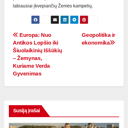
labiausiai įkvepiančių Žemės kampelių.
Navigacija
Europa: Nuo
Geopolitika ir
Antikos Lopšio iki
ekonomika
tarp
Šiuolaikinių Iššūkių
įrašų
– Žemynas,
Kuriame Verda
Gyvenimas
Susiją įrašai