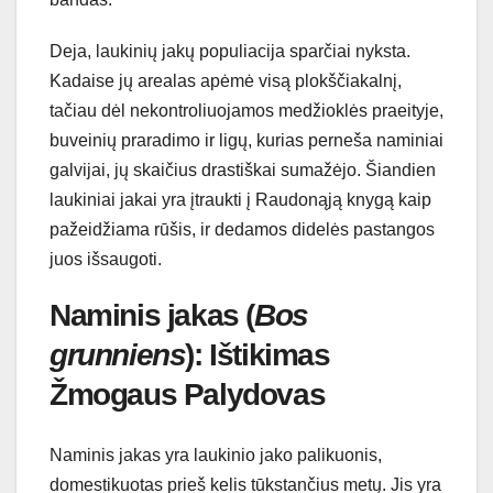
Deja, laukinių jakų populiacija sparčiai nyksta.
Kadaise jų arealas apėmė visą plokščiakalnį,
tačiau dėl nekontroliuojamos medžioklės praeityje,
buveinių praradimo ir ligų, kurias perneša naminiai
galvijai, jų skaičius drastiškai sumažėjo. Šiandien
laukiniai jakai yra įtraukti į Raudonąją knygą kaip
pažeidžiama rūšis, ir dedamos didelės pastangos
juos išsaugoti.
Naminis jakas (
Bos
grunniens
): Ištikimas
Žmogaus Palydovas
Naminis jakas yra laukinio jako palikuonis,
domestikuotas prieš kelis tūkstančius metų. Jis yra