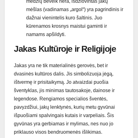
medžių beveik nėra, išdžiovintas jakų
mėšlas (vadinamas „argol“) yra pagrindinis ir
dažnai vienintelis kuro šaltinis. Juo
kūrenamos krosnys maistui gaminti ir
namams apšildyti.
Jakas Kultūroje ir Religijoje
Jakas yra ne tik materialinės gerovės, bet ir
dvasinės kultūros dalis. Jis simbolizuoja jėgą,
ištvermę ir prisitaikymą. Jo atvaizdai puošia
šventyklas, jis minimas tautosakoje, dainose ir
legendose. Rengiamos specialios šventės,
pavyzdžiui, jakų lenktynės, kurių metu gyvūnai
išpuošiami spalvingais kutais ir varpeliais. Šis
gyvūnas yra gerbiamas ir mylimas, nes nuo jo
priklauso visos bendruomenės išlikimas.