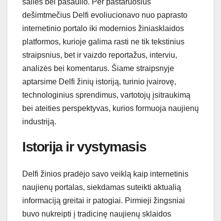
šalies bei pasaulio. Per pastaruosius
dešimtmečius Delfi evoliucionavo nuo paprasto
internetinio portalo iki modernios žiniasklaidos
platformos, kurioje galima rasti ne tik tekstinius
straipsnius, bet ir vaizdo reportažus, interviu,
analizės bei komentarus. Šiame straipsnyje
aptarsime Delfi žinių istoriją, turinio įvairovę,
technologinius sprendimus, vartotojų įsitraukimą
bei ateities perspektyvas, kurios formuoja naujienų
industriją.
Istorija ir vystymasis
Delfi žinios pradėjo savo veiklą kaip internetinis
naujienų portalas, siekdamas suteikti aktualią
informaciją greitai ir patogiai. Pirmieji žingsniai
buvo nukreipti į tradicinę naujienų sklaidos