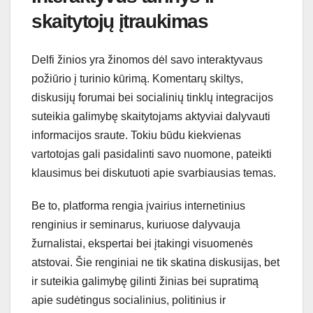
skaitytojų įtraukimas
Delfi žinios yra žinomos dėl savo interaktyvaus
požiūrio į turinio kūrimą. Komentarų skiltys,
diskusijų forumai bei socialinių tinklų integracijos
suteikia galimybę skaitytojams aktyviai dalyvauti
informacijos sraute. Tokiu būdu kiekvienas
vartotojas gali pasidalinti savo nuomone, pateikti
klausimus bei diskutuoti apie svarbiausias temas.
Be to, platforma rengia įvairius internetinius
renginius ir seminarus, kuriuose dalyvauja
žurnalistai, ekspertai bei įtakingi visuomenės
atstovai. Šie renginiai ne tik skatina diskusijas, bet
ir suteikia galimybę gilinti žinias bei supratimą
apie sudėtingus socialinius, politinius ir