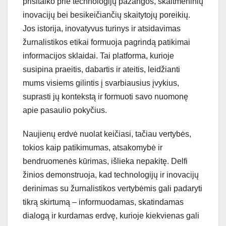
prisitaiko prie technologijų pažangos, skaitmeninių
inovacijų bei besikeičiančių skaitytojų poreikių.
Jos istorija, inovatyvus turinys ir atsidavimas
žurnalistikos etikai formuoja pagrindą patikimai
informacijos sklaidai. Tai platforma, kurioje
susipina praeitis, dabartis ir ateitis, leidžianti
mums visiems gilintis į svarbiausius įvykius,
suprasti jų kontekstą ir formuoti savo nuomonę
apie pasaulio pokyčius.
Naujienų erdvė nuolat keičiasi, tačiau vertybės,
tokios kaip patikimumas, atsakomybė ir
bendruomenės kūrimas, išlieka nepakitę. Delfi
žinios demonstruoja, kad technologijų ir inovacijų
derinimas su žurnalistikos vertybėmis gali padaryti
tikrą skirtumą – informuodamas, skatindamas
dialogą ir kurdamas erdvę, kurioje kiekvienas gali