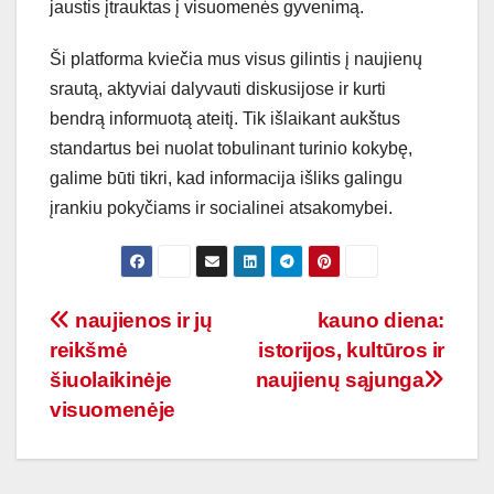
jaustis įtrauktas į visuomenės gyvenimą.
Ši platforma kviečia mus visus gilintis į naujienų
srautą, aktyviai dalyvauti diskusijose ir kurti
bendrą informuotą ateitį. Tik išlaikant aukštus
standartus bei nuolat tobulinant turinio kokybę,
galime būti tikri, kad informacija išliks galingu
įrankiu pokyčiams ir socialinei atsakomybei.
Navigacija
naujienos ir jų
kauno diena:
reikšmė
istorijos, kultūros ir
tarp
šiuolaikinėje
naujienų sąjunga
įrašų
visuomenėje