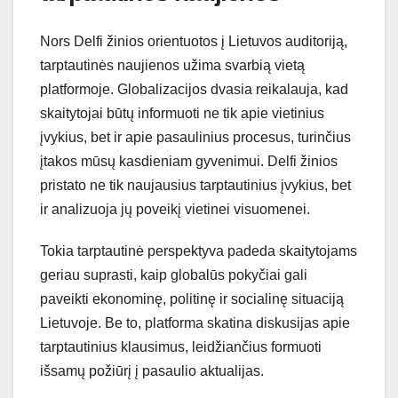
Nors Delfi žinios orientuotos į Lietuvos auditoriją,
tarptautinės naujienos užima svarbią vietą
platformoje. Globalizacijos dvasia reikalauja, kad
skaitytojai būtų informuoti ne tik apie vietinius
įvykius, bet ir apie pasaulinius procesus, turinčius
įtakos mūsų kasdieniam gyvenimui. Delfi žinios
pristato ne tik naujausius tarptautinius įvykius, bet
ir analizuoja jų poveikį vietinei visuomenei.
Tokia tarptautinė perspektyva padeda skaitytojams
geriau suprasti, kaip globalūs pokyčiai gali
paveikti ekonominę, politinę ir socialinę situaciją
Lietuvoje. Be to, platforma skatina diskusijas apie
tarptautinius klausimus, leidžiančius formuoti
išsamų požiūrį į pasaulio aktualijas.