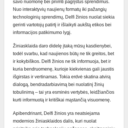
savo nuomonę bei priimti pagrįstus sprendimus.
Nuo interaktyvių naujienų formatų iki pažangių
technologinių sprendimų, Delfi žinios nuolat siekia
gerinti vartotojų patirtį ir išlaikyti aukštą etikos bei
informacijos patikimumo lygį.
Žiniasklaida daro didelę įtaką mūsų kasdienybei,
todėl svarbu, kad naujienos būtų ne tik greitos, bet
ir kokybiškos. Delfi žinios ne tik informuoja, bet ir
kuria bendruomenę, kurioje kiekvienas gali jaustis
išgirstas ir vertinamas. Tokia erdvė skatina atvirą
dialogą, bendradarbiavimą bei nuolatinį žinių
tobulinimą – tai yra esminės vertybės, leidžiančios
kurti informuotą ir kritiškai mąstančią visuomenę.
Apibendrinant, Delfi žinios yra neatsiejama
modernios žiniasklaidos dalis, kuri nuolat