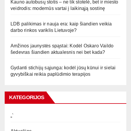
Kauno autobusų stotis – ne tik stotelė, bet ir miesto
veidrodis: modernūs vartai į laikinąją sostinę
LDB palikimas ir nauja era: kaip šiandien veikia
darbo rinkos variklis Lietuvoje?
Amžinos jaunystės spąstai: Kodėl Oskaro Vaildo
šedevras šiandien aktualesnis nei bet kada?
Gydanti stichijų sąjunga: kodėl jūsų kūnui ir sielai
gyvybiškai reikia paplūdimio terapijos
KATEGORIJOS
„`