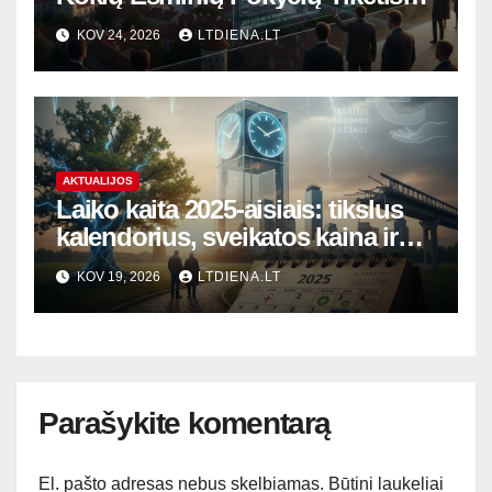
Lietuvoje ir Pasaulyje?
KOV 24, 2026
LTDIENA.LT
AKTUALIJOS
Laiko kaita 2025-aisiais: tikslus
kalendorius, sveikatos kaina ir
įstrigę Europos pažadai
KOV 19, 2026
LTDIENA.LT
Parašykite komentarą
El. pašto adresas nebus skelbiamas.
Būtini laukeliai