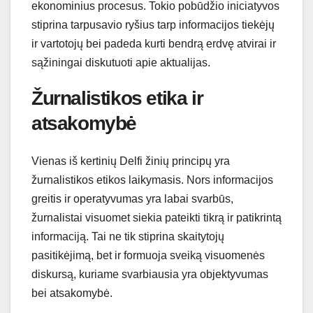
ekonominius procesus. Tokio pobūdžio iniciatyvos
stiprina tarpusavio ryšius tarp informacijos tiekėjų
ir vartotojų bei padeda kurti bendrą erdvę atvirai ir
sąžiningai diskutuoti apie aktualijas.
Žurnalistikos etika ir
atsakomybė
Vienas iš kertinių Delfi žinių principų yra
žurnalistikos etikos laikymasis. Nors informacijos
greitis ir operatyvumas yra labai svarbūs,
žurnalistai visuomet siekia pateikti tikrą ir patikrintą
informaciją. Tai ne tik stiprina skaitytojų
pasitikėjimą, bet ir formuoja sveiką visuomenės
diskursą, kuriame svarbiausia yra objektyvumas
bei atsakomybė.