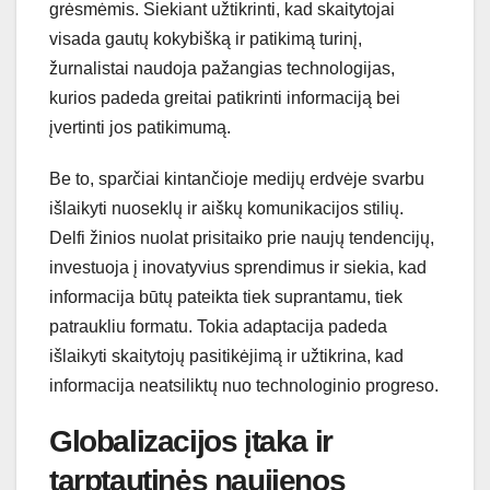
grėsmėmis. Siekiant užtikrinti, kad skaitytojai
visada gautų kokybišką ir patikimą turinį,
žurnalistai naudoja pažangias technologijas,
kurios padeda greitai patikrinti informaciją bei
įvertinti jos patikimumą.
Be to, sparčiai kintančioje medijų erdvėje svarbu
išlaikyti nuoseklų ir aiškų komunikacijos stilių.
Delfi žinios nuolat prisitaiko prie naujų tendencijų,
investuoja į inovatyvius sprendimus ir siekia, kad
informacija būtų pateikta tiek suprantamu, tiek
patraukliu formatu. Tokia adaptacija padeda
išlaikyti skaitytojų pasitikėjimą ir užtikrina, kad
informacija neatsiliktų nuo technologinio progreso.
Globalizacijos įtaka ir
tarptautinės naujienos