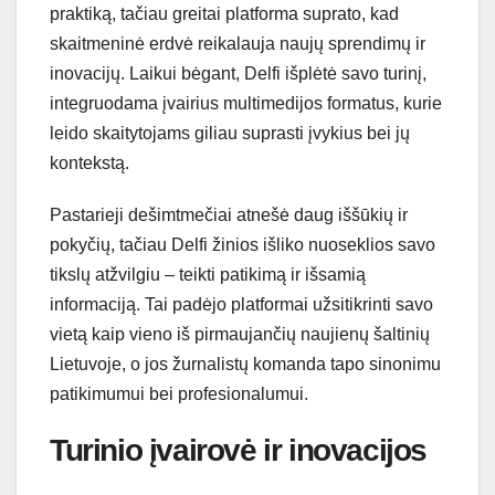
praktiką, tačiau greitai platforma suprato, kad
skaitmeninė erdvė reikalauja naujų sprendimų ir
inovacijų. Laikui bėgant, Delfi išplėtė savo turinį,
integruodama įvairius multimedijos formatus, kurie
leido skaitytojams giliau suprasti įvykius bei jų
kontekstą.
Pastarieji dešimtmečiai atnešė daug iššūkių ir
pokyčių, tačiau Delfi žinios išliko nuoseklios savo
tikslų atžvilgiu – teikti patikimą ir išsamią
informaciją. Tai padėjo platformai užsitikrinti savo
vietą kaip vieno iš pirmaujančių naujienų šaltinių
Lietuvoje, o jos žurnalistų komanda tapo sinonimu
patikimumui bei profesionalumui.
Turinio įvairovė ir inovacijos