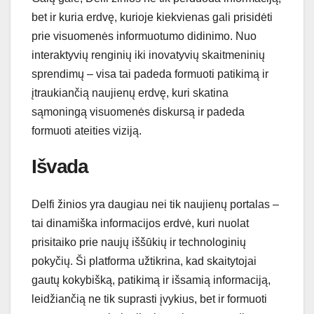
bet ir kuria erdvę, kurioje kiekvienas gali prisidėti
prie visuomenės informuotumo didinimo. Nuo
interaktyvių renginių iki inovatyvių skaitmeninių
sprendimų – visa tai padeda formuoti patikimą ir
įtraukiančią naujienų erdvę, kuri skatina
sąmoningą visuomenės diskursą ir padeda
formuoti ateities viziją.
Išvada
Delfi žinios yra daugiau nei tik naujienų portalas –
tai dinamiška informacijos erdvė, kuri nuolat
prisitaiko prie naujų iššūkių ir technologinių
pokyčių. Ši platforma užtikrina, kad skaitytojai
gautų kokybišką, patikimą ir išsamią informaciją,
leidžiančią ne tik suprasti įvykius, bet ir formuoti