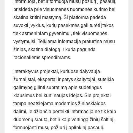
informuoja, bet ir formuoja mūsų požiūrį į pasaulį,
prisideda prie visuomenės nuomonės kūrimo bei
skatina kritinį mąstymą. Ši platforma padeda
suvokti įvykius, kurių pasekmės gali turėti įtakos
tiek asmeniniam gyvenimui, tiek visuomenės
vystymuisi. Teikiama informacija praturtina mūsų
žinias, skatina dialogą ir kuria pagrindą
racionaliems sprendimams.
Interaktyvūs projektai, kuriuose dalyvauja
žurnalistai, ekspertai ir patys skaitytojai, suteikia
galimybę gilinti supratimą apie sudėtingus
klausimus bei kurti naujas idėjas. Šie projektai
tampa neatsiejama modernios žiniasklaidos
dalimi, leidžiančia perteikti informaciją ne tik kaip
duomenų srautą, bet ir kaip vertingą žinių šaltinį,
formuojantį mūsų požiūrį į aplinkinį pasaulį.