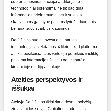
suprantamesnius plačiajai auditorijai. Šie
technologiniai sprendimai ne tik padidina
informacijos prieinamumą, bet ir suteikia
skaitytojams galimybę patiems tyrinėti duomenis
bei analizuoti svarbius klausimus.
Delfi žinios nuolat investuoja į naujas
technologijas, siekdamos užtikrinti, kad platforma
atitiktų besikeičiančius vartotojų poreikius ir išliktų
patikima informacijos šaltiniu net ir sparčiai
kintančioje medijų aplinkoje.
Ateities perspektyvos ir
iššūkiai
Ateityje Delfi žinios tikisi dar didesnių pokyčių
žiniasklaidos srityje. Globalios tendencijos,