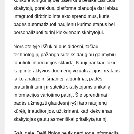
konkurencingumą bei patenkinti besikeičiančius
skaitytojų poreikius, platforma planuoja dar labiau
integruoti dirbtinio intelekto sprendimus, kurie
padės automatizuoti naujienų kūrimo etapus bei
personalizuoti turinį kiekvienam skaitytojui.
Nors ateityje iššūkiai bus didesni, tačiau
technologijų pažanga suteiks daugiau galimybių
tobulinti informacijos sklaidą. Nauji įrankiai, tokie
kaip interaktyvios duomenų vizualizacijos, realaus
laiko analizė ir išmanieji algoritmai, padės
praturtinti turinį ir suteikti skaitytojams unikalią
informacijos vartojimo patirtį. Šie sprendimai
padės užmegzti glaudesnį ryšį tarp naujienų
kūrėjų ir auditorijos, užtikrinant, kad kiekvienas
skaitytojas gautų asmeniškai pritaikytą turinį.
Galų gale, Delfi žinios ne tik perduoda informaciją,