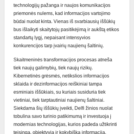
technologijų pažanga ir naujos komunikacijos
priemonės nulems, kad informacijos vartojimo
būdai nuolat kinta. Vienas iš svarbiausių iššūkių
bus išlaikyti skaitytojų pasitikėjimą ir aukštą etikos
standartų lygį, nepaisant intensyvios
konkurencijos tarp įvairių naujienų šaltinių.
Skaitmeninės transformacijos procesas atneša
tiek naujų galimybių, tiek naujų rizikų.
Kibernetinės grėsmės, netikslios informacijos
sklaida ir dezinformacijos reiškiniai tampa
esminiais iššūkiais, su kuriais susiduria tiek
vietiniai, tiek tarptautiniai naujienų šaltiniai.
Siekdama šių iššūkių įveikti, Delfi žinios nuolat
tobulina savo turinio patikimumą ir investuoja į
modernias technologijas, kurios padeda užtikrinti
teisingą, objektyvią ir kokybišką informaciją.