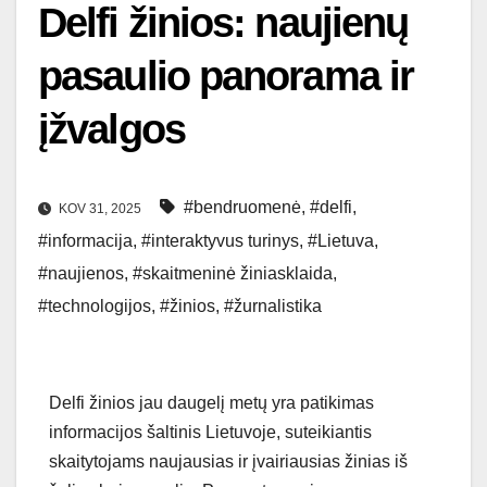
Delfi žinios: naujienų
pasaulio panorama ir
įžvalgos
#bendruomenė
,
#delfi
,
KOV 31, 2025
#informacija
,
#interaktyvus turinys
,
#Lietuva
,
#naujienos
,
#skaitmeninė žiniasklaida
,
#technologijos
,
#žinios
,
#žurnalistika
Delfi žinios jau daugelį metų yra patikimas
informacijos šaltinis Lietuvoje, suteikiantis
skaitytojams naujausias ir įvairiausias žinias iš