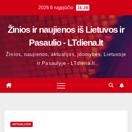
Skip
2026 6 rugpjūčio
16:28
to
content
Žinios ir naujienos iš Lietuvos ir
Pasaulio - LTdiena.lt
Žinios, naujienos, aktualijos, įdomybės, Lietuvoje
ir Pasaulyje - LTdiena.lt
AKTUALIJOS