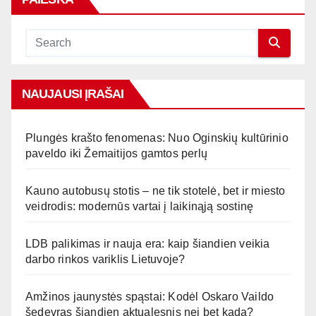
NAUJAUSI ĮRAŠAI
Plungės krašto fenomenas: Nuo Oginskių kultūrinio
paveldo iki Žemaitijos gamtos perlų
Kauno autobusų stotis – ne tik stotelė, bet ir miesto
veidrodis: modernūs vartai į laikinąją sostinę
LDB palikimas ir nauja era: kaip šiandien veikia
darbo rinkos variklis Lietuvoje?
Amžinos jaunystės spąstai: Kodėl Oskaro Vaildo
šedevras šiandien aktualesnis nei bet kada?