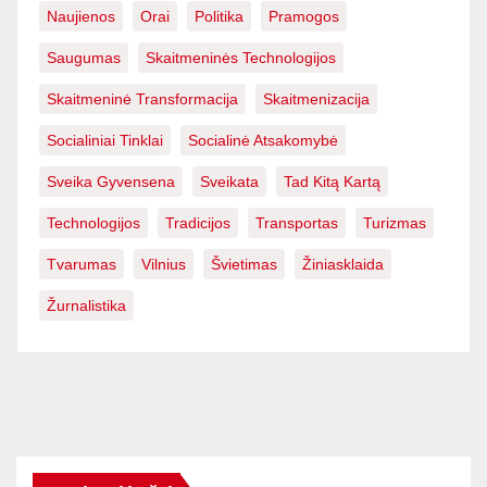
Naujienos
Orai
Politika
Pramogos
Saugumas
Skaitmeninės Technologijos
Skaitmeninė Transformacija
Skaitmenizacija
Socialiniai Tinklai
Socialinė Atsakomybė
Sveika Gyvensena
Sveikata
Tad Kitą Kartą
Technologijos
Tradicijos
Transportas
Turizmas
Tvarumas
Vilnius
Švietimas
Žiniasklaida
Žurnalistika