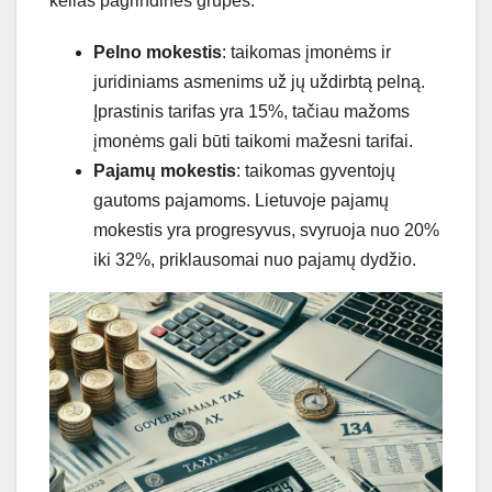
kelias pagrindines grupes:
Pelno mokestis
: taikomas įmonėms ir
juridiniams asmenims už jų uždirbtą pelną.
Įprastinis tarifas yra 15%, tačiau mažoms
įmonėms gali būti taikomi mažesni tarifai.
Pajamų mokestis
: taikomas gyventojų
gautoms pajamoms. Lietuvoje pajamų
mokestis yra progresyvus, svyruoja nuo 20%
iki 32%, priklausomai nuo pajamų dydžio.