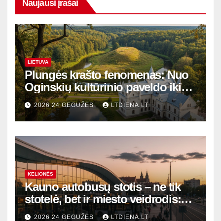
Naujausi įrašai
LIETUVA
Plungės krašto fenomenas: Nuo
Oginskių kultūrinio paveldo iki
Žemaitijos gamtos perlų
2026 24 GEGUŽĖS
LTDIENA.LT
KELIONĖS
Kauno autobusų stotis – ne tik
stotelė, bet ir miesto veidrodis:
modernūs vartai į laikinąją
2026 24 GEGUŽĖS
LTDIENA.LT