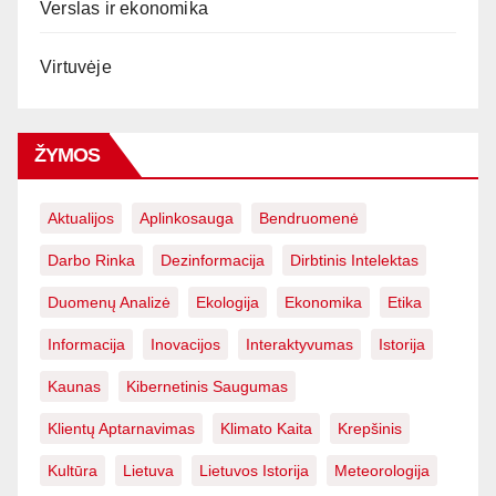
Verslas ir ekonomika
Virtuvėje
ŽYMOS
Aktualijos
Aplinkosauga
Bendruomenė
Darbo Rinka
Dezinformacija
Dirbtinis Intelektas
Duomenų Analizė
Ekologija
Ekonomika
Etika
Informacija
Inovacijos
Interaktyvumas
Istorija
Kaunas
Kibernetinis Saugumas
Klientų Aptarnavimas
Klimato Kaita
Krepšinis
Kultūra
Lietuva
Lietuvos Istorija
Meteorologija