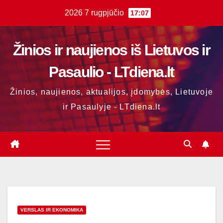
Skip
2026 7 rugpjūčio
17:07
to
content
Žinios ir naujienos iš Lietuvos ir
Pasaulio - LTdiena.lt
Žinios, naujienos, aktualijos, įdomybės, Lietuvoje
ir Pasaulyje - LTdiena.lt
VERSLAS IR EKONOMIKA