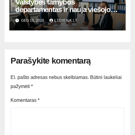
Valstybės tarnybos
departamentas ir nauja viešojo
valdymo era: kaip sėkmingai
GEG 15, 2026
LTDIENA.LT
įveikti atrankos barjerus
Parašykite komentarą
El. pašto adresas nebus skelbiamas.
Būtini laukeliai
pažymėti
*
Komentaras
*