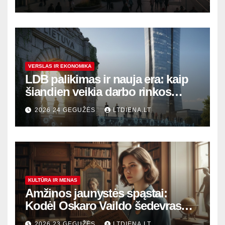
sostinę
VERSLAS IR EKONOMIKA
LDB palikimas ir nauja era: kaip
šiandien veikia darbo rinkos
variklis Lietuvoje?
2026 24 GEGUŽĖS
LTDIENA.LT
KULTŪRA IR MENAS
Amžinos jaunystės spąstai:
Kodėl Oskaro Vaildo šedevras
šiandien aktualesnis nei bet
2026 23 GEGUŽĖS
LTDIENA.LT