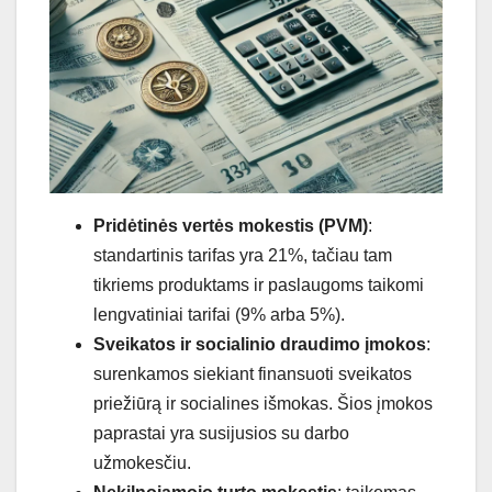
Pridėtinės vertės mokestis (PVM)
:
standartinis tarifas yra 21%, tačiau tam
tikriems produktams ir paslaugoms taikomi
lengvatiniai tarifai (9% arba 5%).
Sveikatos ir socialinio draudimo įmokos
:
surenkamos siekiant finansuoti sveikatos
priežiūrą ir socialines išmokas. Šios įmokos
paprastai yra susijusios su darbo
užmokesčiu.