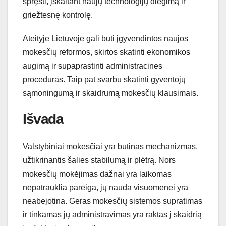
spręsti, įskaitant naujų technologijų diegimą ir
griežtesnę kontrolę.
Ateityje Lietuvoje gali būti įgyvendintos naujos
mokesčių reformos, skirtos skatinti ekonomikos
augimą ir supaprastinti administracines
procedūras. Taip pat svarbu skatinti gyventojų
sąmoningumą ir skaidrumą mokesčių klausimais.
Išvada
Valstybiniai mokesčiai yra būtinas mechanizmas,
užtikrinantis šalies stabilumą ir plėtrą. Nors
mokesčių mokėjimas dažnai yra laikomas
nepatrauklia pareiga, jų nauda visuomenei yra
neabejotina. Geras mokesčių sistemos supratimas
ir tinkamas jų administravimas yra raktas į skaidrią