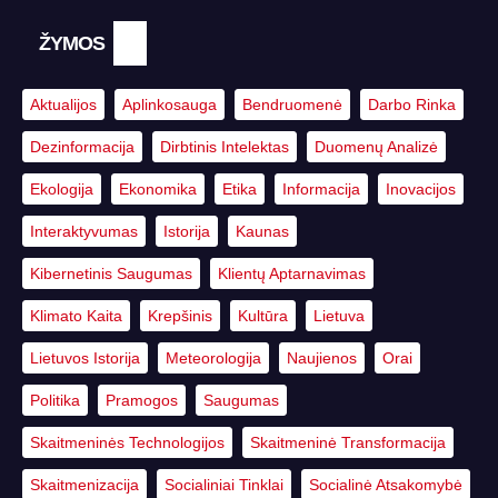
ŽYMOS
Aktualijos
Aplinkosauga
Bendruomenė
Darbo Rinka
Dezinformacija
Dirbtinis Intelektas
Duomenų Analizė
Ekologija
Ekonomika
Etika
Informacija
Inovacijos
Interaktyvumas
Istorija
Kaunas
Kibernetinis Saugumas
Klientų Aptarnavimas
Klimato Kaita
Krepšinis
Kultūra
Lietuva
Lietuvos Istorija
Meteorologija
Naujienos
Orai
Politika
Pramogos
Saugumas
Skaitmeninės Technologijos
Skaitmeninė Transformacija
Skaitmenizacija
Socialiniai Tinklai
Socialinė Atsakomybė