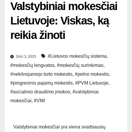
Valstybiniai mokesčiai
Lietuvoje: Viskas, ką
reikia žinoti
#Lietuvos mokesčių sistema
,
SAU 3, 2025
#mokesčių lengvatos
,
#mokesčių surinkimas
,
#nekilnojamojo turto mokestis
,
#pelno mokestis
,
#progresinis pajamų mokestis
,
#PVM Lietuvoje
,
#socialinio draudimo įmokos
,
#valstybiniai
mokesčiai
,
#VMI
Valstybiniai mokesčiai yra viena svarbiausių