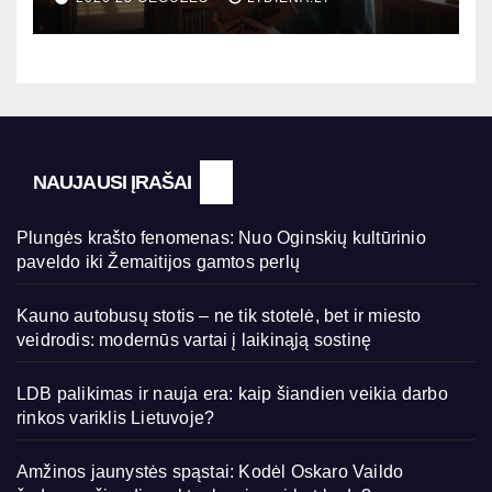
kada?
NAUJAUSI ĮRAŠAI
Plungės krašto fenomenas: Nuo Oginskių kultūrinio
paveldo iki Žemaitijos gamtos perlų
Kauno autobusų stotis – ne tik stotelė, bet ir miesto
veidrodis: modernūs vartai į laikinąją sostinę
LDB palikimas ir nauja era: kaip šiandien veikia darbo
rinkos variklis Lietuvoje?
Amžinos jaunystės spąstai: Kodėl Oskaro Vaildo