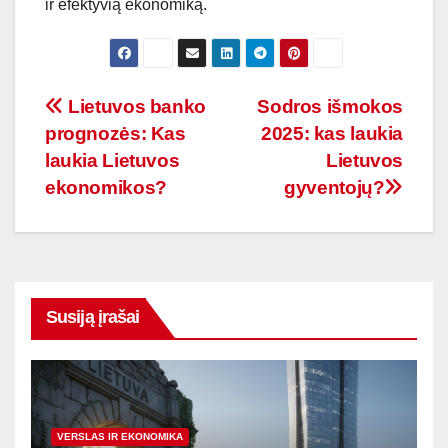
ir efektyvią ekonomiką.
Navigacija
Lietuvos banko
Sodros išmokos
prognozės: Kas
2025: kas laukia
tarp
laukia Lietuvos
Lietuvos
įrašų
ekonomikos?
gyventojų?
Susiją įrašai
VERSLAS IR EKONOMIKA