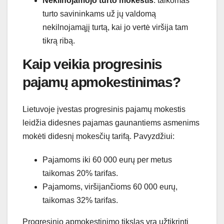
Nekilnojamojo turto mokestis
: taikomas
turto savininkams už jų valdomą
nekilnojamąjį turtą, kai jo vertė viršija tam
tikrą ribą.
Kaip veikia progresinis
pajamų apmokestinimas?
Lietuvoje įvestas progresinis pajamų mokestis
leidžia didesnes pajamas gaunantiems asmenims
mokėti didesnį mokesčių tarifą. Pavyzdžiui:
Pajamoms iki 60 000 eurų per metus
taikomas 20% tarifas.
Pajamoms, viršijančioms 60 000 eurų,
taikomas 32% tarifas.
Progresinio apmokestinimo tikslas yra užtikrinti