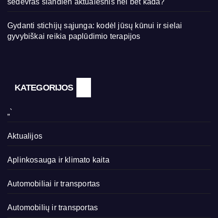
šedevras šiandien aktualesnis nei bet kada?
Gydanti stichijų sąjunga: kodėl jūsų kūnui ir sielai
gyvybiškai reikia paplūdimio terapijos
KATEGORIJOS
„`
Aktualijos
Aplinkosauga ir klimato kaita
Automobiliai ir transportas
Automobilių ir transportas