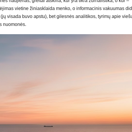
nes naujienas, greitai atskiria, kur yra tikra žurnalistika, o kur –
kėjimas vietine žiniasklaida menko, o informacinis vakuumas did
(jų visada buvo apstu), bet gilesnės analitikos, tyrimų apie vieš
os nuomonės.