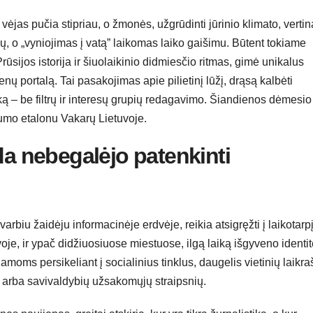
ėjas pučia stipriau, o žmonės, užgrūdinti jūrinio klimato, vertin
, o „vyniojimas į vatą” laikomas laiko gaišimu. Būtent tokiame
Prūsijos istorija ir šiuolaikinio didmiesčio ritmas, gimė unikalus
ienų portalą. Tai pasakojimas apie pilietinį lūžį, drąsą kalbėti
ką – be filtrų ir interesų grupių redagavimo. Šiandienos dėmesio
drumo etalonu Vakarų Lietuvoje.
da nebegalėjo patenkinti
varbiu žaidėju informacinėje erdvėje, reikia atsigręžti į laikotarp
oje, ir ypač didžiuosiuose miestuose, ilgą laiką išgyveno identit
moms persikeliant į socialinius tinklus, daugelis vietinių laikraš
ų arba savivaldybių užsakomųjų straipsnių.