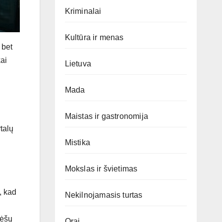
Kriminalai
Kultūra ir menas
 bet
kai
Lietuva
Mada
Maistas ir gastronomija
rtalų
Mistika
Mokslas ir švietimas
, kad
Nekilnojamasis turtas
lėšų
Orai