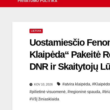
PRIVATUMO POLITIKA
LIETUVA
Uostamiesčio Fenom
Klaipėda“ Pakeitė R
DNR ir Skaitytojų L
#atvira klaipėda
,
#Klaipėdos
KOV 10, 2026
#pilietinė visuomenė
,
#regioninė spauda
,
#tir
#VšĮ žiniasklaida