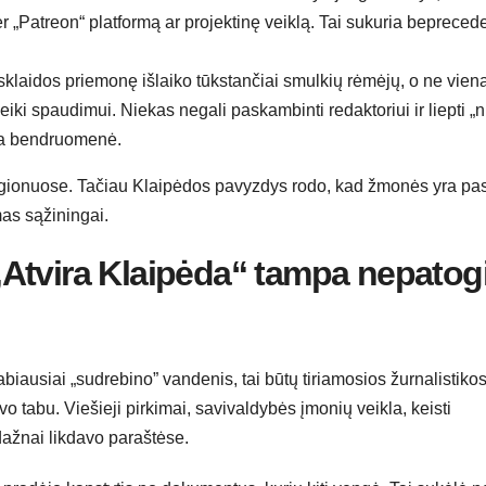
 „Patreon“ platformą ar projektinę veiklą. Tai sukuria beprecede
sklaidos priemonę išlaiko tūkstančiai smulkių rėmėjų, o ne vien
ki spaudimui. Niekas negali paskambinti redaktoriui ir liepti „n
yra bendruomenė.
regionuose. Tačiau Klaipėdos pavyzdys rodo, kad žmonės yra pa
mas sąžiningai.
i „Atvira Klaipėda“ tampa nepatog
s labiausiai „sudrebino” vandenis, tai būtų tiriamosios žurnalistiko
vo tabu. Viešieji pirkimai, savivaldybės įmonių veikla, keisti
dažnai likdavo paraštėse.