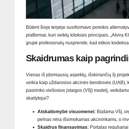
Būtent šioje terpėje susiformavo poreikis alternaty
platformai, kuri veiktų kitokiais principais. „Atvira
grupė profesionalų nusprendė, kad etikos kodeksas
Skaidrumas kaip pagrindi
Vienas iš įdomiausių aspektų, išskiriančių šį projekt
veikia kaip uždarosios akcinės bendrovės (UAB), ku
pasirinko viešosios įstaigos (VšĮ) modelį, veikdam
skaitytojui?
Atskaitomybė visuomenei:
Būdama VšĮ, orga
pelnas nėra išsimokamas akcininkams, o inves
Skaidrus finansavimas:
Portalas reguliariai