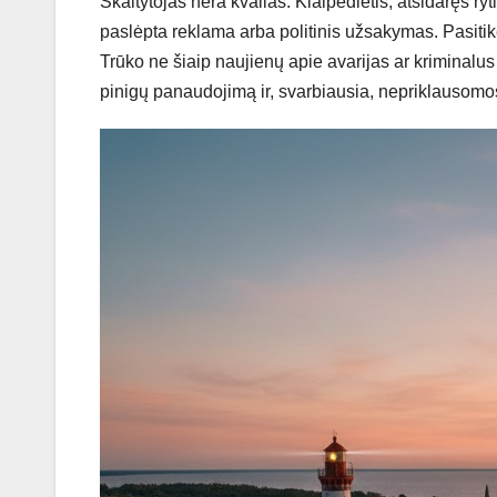
Skaitytojas nėra kvailas. Klaipėdietis, atsidaręs ryti
paslėpta reklama arba politinis užsakymas. Pasiti
Trūko ne šiaip naujienų apie avarijas ar kriminalus 
pinigų panaudojimą ir, svarbiausia, nepriklausom