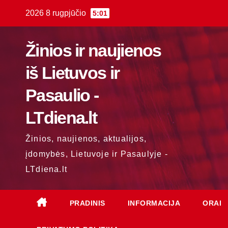
Skip
2026 8 rugpjūčio
5:01
to
content
Žinios ir naujienos
iš Lietuvos ir
Pasaulio -
LTdiena.lt
Žinios, naujienos, aktualijos,
įdomybės, Lietuvoje ir Pasaulyje -
LTdiena.lt
PRADINIS
INFORMACIJA
ORAI