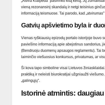
„Atvira Klaipėda“ pasirinko kitą kelią. Jų žurnalist
vieną rezonansinį skandalą ir netgi teisinius ginčus
informaciją teismuose. Tai parodo, kad „atvirumas”
Gatvių apšvietimo byla ir d
Vienas ryškiausių epizodų portalo istorijoje buvo s
paviešino informaciją apie abejotinus sandorius, ji
(Bendruoju duomenų apsaugos reglamentu). Tai buvo
laiminčio viešuosius konkursus, privatumas, ar visu
Ši kova tapo simboline visai Lietuvos žiniasklaidai.
praktiką ir neleisti biurokratijai užgniaužti viešum
„galingųjų”.
Istorinė atmintis: daugiau