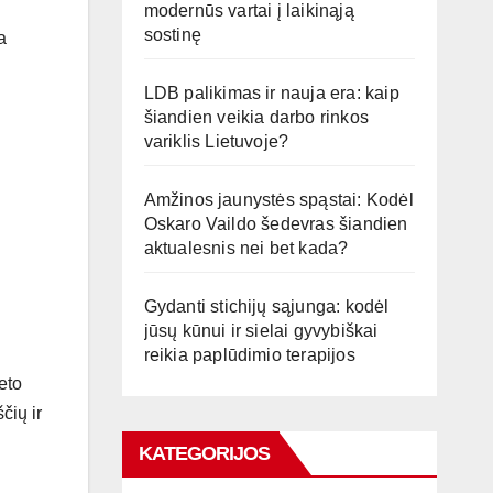
modernūs vartai į laikinąją
sostinę
a
LDB palikimas ir nauja era: kaip
šiandien veikia darbo rinkos
variklis Lietuvoje?
Amžinos jaunystės spąstai: Kodėl
Oskaro Vaildo šedevras šiandien
aktualesnis nei bet kada?
Gydanti stichijų sąjunga: kodėl
jūsų kūnui ir sielai gyvybiškai
į
reikia paplūdimio terapijos
eto
čių ir
KATEGORIJOS