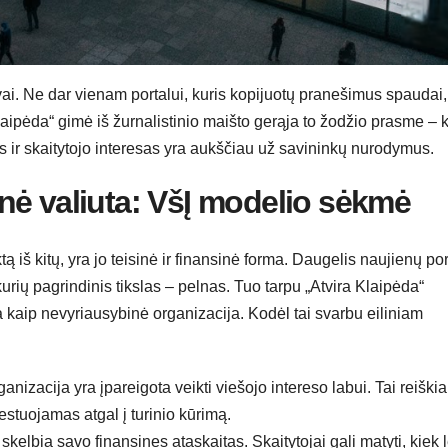
vai. Ne dar vienam portalui, kuris kopijuotų pranešimus spaudai,
 Klaipėda“ gimė iš žurnalistinio maišto gerąja to žodžio prasme – 
 ir skaitytojo interesas yra aukščiau už savininkų nurodymus.
nė valiuta: VšĮ modelio sėkmė
ą iš kitų, yra jo teisinė ir finansinė forma. Daugelis naujienų po
rių pagrindinis tikslas – pelnas. Tuo tarpu „Atvira Klaipėda“
a kaip nevyriausybinė organizacija. Kodėl tai svarbu eiliniam
nizacija yra įpareigota veikti viešojo intereso labui. Tai reiškia
tuojamas atgal į turinio kūrimą.
 skelbia savo finansines ataskaitas. Skaitytojai gali matyti, kiek 