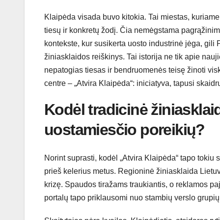
Klaipėda visada buvo kitokia. Tai miestas, kuriame v
tiesų ir konkretų žodį. Čia nemėgstama pagrąžinimų
kontekste, kur susikerta uosto industrinė jėga, gili 
žiniasklaidos reiškinys. Tai istorija ne tik apie nauj
nepatogias tiesas ir bendruomenės teisę žinoti vis
centre – „Atvira Klaipėda“: iniciatyva, tapusi skai
Kodėl tradicinė žiniasklai
uostamiesčio poreikių?
Norint suprasti, kodėl „Atvira Klaipėda“ tapo tokiu s
prieš kelerius metus. Regioninė žiniasklaida Lietuv
krizę. Spaudos tiražams traukiantis, o reklamos paja
portalų tapo priklausomi nuo stambių verslo grupi