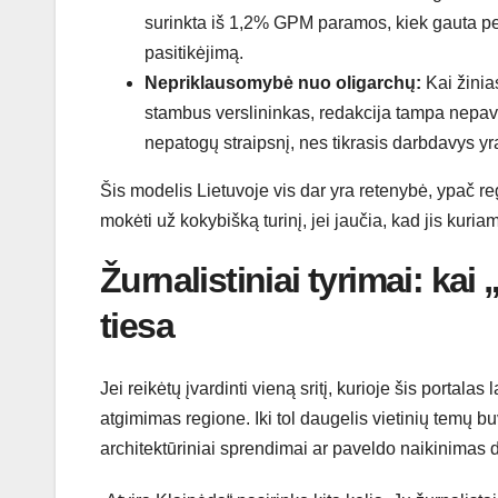
surinkta iš 1,2% GPM paramos, kiek gauta per
pasitikėjimą.
Nepriklausomybė nuo oligarchų:
Kai žinia
stambus verslininkas, redakcija tampa nepavei
nepatogų straipsnį, nes tikrasis darbdavys 
Šis modelis Lietuvoje vis dar yra retenybė, ypač 
mokėti už kokybišką turinį, jei jaučia, kad jis kuria
Žurnalistiniai tyrimai: ka
tiesa
Jei reikėtų įvardinti vieną sritį, kurioje šis portala
atgimimas regione. Iki tol daugelis vietinių temų bu
architektūriniai sprendimai ar paveldo naikinimas 