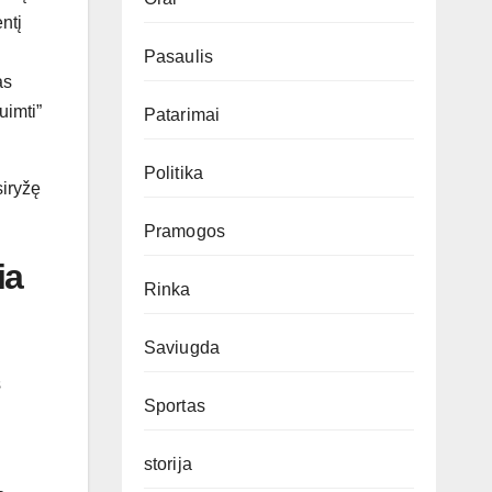
ntį
Pasaulis
as
uimti”
Patarimai
Politika
siryžę
Pramogos
ia
Rinka
Saviugda
s
Sportas
storija