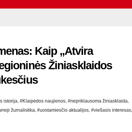
enas: Kaip „Atvira
egioninės Žiniasklaidos
ūkesčius
 istorija
,
#Klaipėdos naujienos
,
#nepriklausoma žiniasklaida
,
iamoji žurnalistika
,
#uostamiesčio aktualijos
,
#viešasis interesas