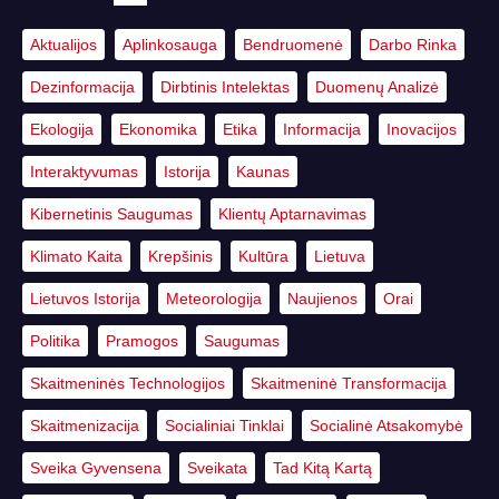
Aktualijos
Aplinkosauga
Bendruomenė
Darbo Rinka
Dezinformacija
Dirbtinis Intelektas
Duomenų Analizė
Ekologija
Ekonomika
Etika
Informacija
Inovacijos
Interaktyvumas
Istorija
Kaunas
Kibernetinis Saugumas
Klientų Aptarnavimas
Klimato Kaita
Krepšinis
Kultūra
Lietuva
Lietuvos Istorija
Meteorologija
Naujienos
Orai
Politika
Pramogos
Saugumas
Skaitmeninės Technologijos
Skaitmeninė Transformacija
Skaitmenizacija
Socialiniai Tinklai
Socialinė Atsakomybė
Sveika Gyvensena
Sveikata
Tad Kitą Kartą