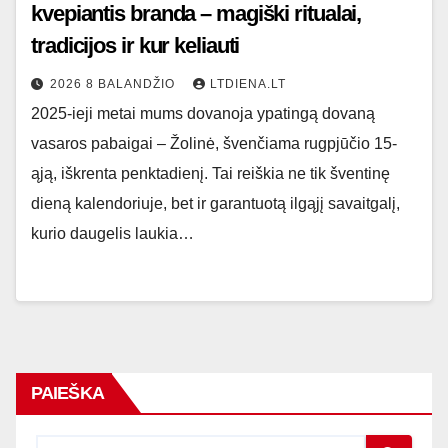
kvepiantis branda – magiški ritualai,
tradicijos ir kur keliauti
2026 8 BALANDŽIO
LTDIENA.LT
2025-ieji metai mums dovanoja ypatingą dovaną
vasaros pabaigai – Žolinė, švenčiama rugpjūčio 15-
ąją, iškrenta penktadienį. Tai reiškia ne tik šventinę
dieną kalendoriuje, bet ir garantuotą ilgąjį savaitgalį,
kurio daugelis laukia…
PAIEŠKA