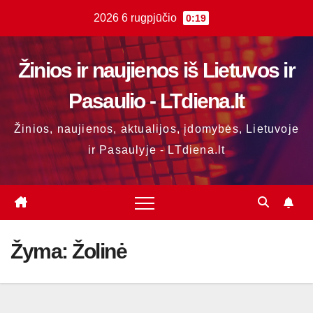
Skip
2026 6 rugpjūčio
0:19
to
content
Žinios ir naujienos iš Lietuvos ir
Pasaulio - LTdiena.lt
Žinios, naujienos, aktualijos, įdomybės, Lietuvoje
ir Pasaulyje - LTdiena.lt
Žyma:
Žolinė