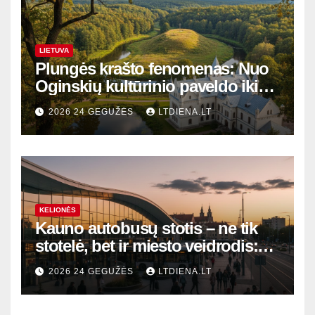
LIETUVA
Plungės krašto fenomenas: Nuo
Oginskių kultūrinio paveldo iki
Žemaitijos gamtos perlų
2026 24 GEGUŽĖS
LTDIENA.LT
KELIONĖS
Kauno autobusų stotis – ne tik
stotelė, bet ir miesto veidrodis:
modernūs vartai į laikinąją
2026 24 GEGUŽĖS
LTDIENA.LT
sostinę