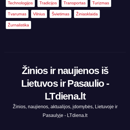
Technologijos
Tradicijos
Transportas
Turizmas
Tvarumas
Vilnius
Švietimas
Žiniasklaida
Žurnalistika
Žinios ir naujienos iš
Lietuvos ir Pasaulio -
LTdiena.lt
Žinios, naujienos, aktualijos, įdomybės, Lietuvoje ir
Pasaulyje - LTdiena.lt