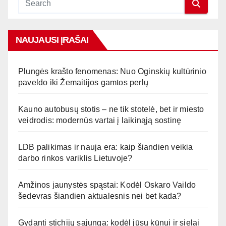
NAUJAUSI ĮRAŠAI
Plungės krašto fenomenas: Nuo Oginskių kultūrinio
paveldo iki Žemaitijos gamtos perlų
Kauno autobusų stotis – ne tik stotelė, bet ir miesto
veidrodis: modernūs vartai į laikinąją sostinę
LDB palikimas ir nauja era: kaip šiandien veikia
darbo rinkos variklis Lietuvoje?
Amžinos jaunystės spąstai: Kodėl Oskaro Vaildo
šedevras šiandien aktualesnis nei bet kada?
Gydanti stichijų sąjunga: kodėl jūsų kūnui ir sielai