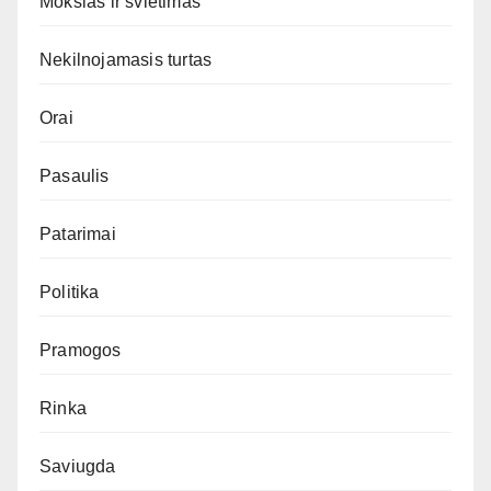
Mokslas ir švietimas
Nekilnojamasis turtas
Orai
Pasaulis
Patarimai
Politika
Pramogos
Rinka
Saviugda