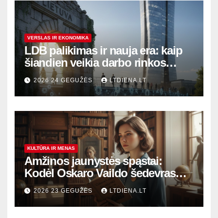
VERSLAS IR EKONOMIKA
LDB palikimas ir nauja era: kaip
šiandien veikia darbo rinkos
variklis Lietuvoje?
2026 24 GEGUŽĖS
LTDIENA.LT
KULTŪRA IR MENAS
Amžinos jaunystės spąstai:
Kodėl Oskaro Vaildo šedevras
šiandien aktualesnis nei bet
2026 23 GEGUŽĖS
LTDIENA.LT
kada?