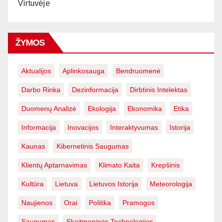
Virtuvėje
ŽYMOS
Aktualijos
Aplinkosauga
Bendruomenė
Darbo Rinka
Dezinformacija
Dirbtinis Intelektas
Duomenų Analizė
Ekologija
Ekonomika
Etika
Informacija
Inovacijos
Interaktyvumas
Istorija
Kaunas
Kibernetinis Saugumas
Klientų Aptarnavimas
Klimato Kaita
Krepšinis
Kultūra
Lietuva
Lietuvos Istorija
Meteorologija
Naujienos
Orai
Politika
Pramogos
Saugumas
Skaitmeninės Technologijos