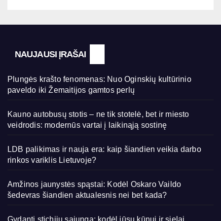
NAUJAUSI ĮRAŠAI
Plungės krašto fenomenas: Nuo Oginskių kultūrinio
paveldo iki Žemaitijos gamtos perlų
Kauno autobusų stotis – ne tik stotelė, bet ir miesto
veidrodis: modernūs vartai į laikinąją sostinę
LDB palikimas ir nauja era: kaip šiandien veikia darbo
rinkos variklis Lietuvoje?
Amžinos jaunystės spąstai: Kodėl Oskaro Vaildo
šedevras šiandien aktualesnis nei bet kada?
Gydanti stichijų sąjunga: kodėl jūsų kūnui ir sielai