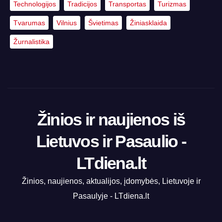
Technologijos
Tradicijos
Transportas
Turizmas
Tvarumas
Vilnius
Švietimas
Žiniasklaida
Žurnalistika
Žinios ir naujienos iš
Lietuvos ir Pasaulio -
LTdiena.lt
Žinios, naujienos, aktualijos, įdomybės, Lietuvoje ir
Pasaulyje - LTdiena.lt