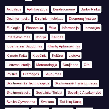
Aktualijos
Aplinkosauga
Bendruomenė
Darbo Rinka
Dezinformacija
Dirbtinis Intelektas
Duomenų Analizė
Ekologija
Ekonomika
Etika
Informacija
Inovacijos
Interaktyvumas
Istorija
Kaunas
Kibernetinis Saugumas
Klientų Aptarnavimas
Klimato Kaita
Krepšinis
Kultūra
Lietuva
Lietuvos Istorija
Meteorologija
Naujienos
Orai
Politika
Pramogos
Saugumas
Skaitmeninės Technologijos
Skaitmeninė Transformacija
Skaitmenizacija
Socialiniai Tinklai
Socialinė Atsakomybė
Sveika Gyvensena
Sveikata
Tad Kitą Kartą