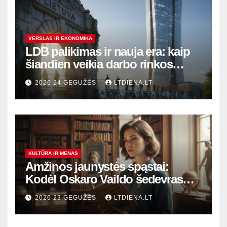
VERSLAS IR EKONOMIKA
LDB palikimas ir nauja era: kaip
šiandien veikia darbo rinkos
variklis Lietuvoje?
2026 24 GEGUŽĖS
LTDIENA.LT
KULTŪRA IR MENAS
Amžinos jaunystės spąstai:
Kodėl Oskaro Vaildo šedevras
šiandien aktualesnis nei bet
2026 23 GEGUŽĖS
LTDIENA.LT
kada?