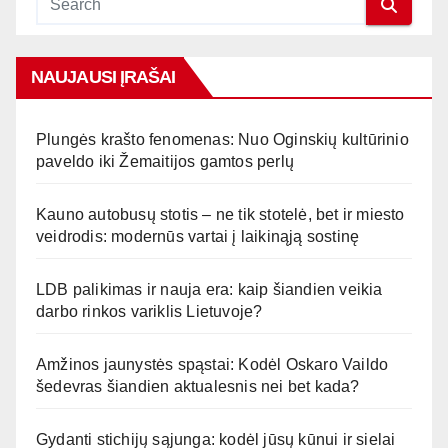
NAUJAUSI ĮRAŠAI
Plungės krašto fenomenas: Nuo Oginskių kultūrinio
paveldo iki Žemaitijos gamtos perlų
Kauno autobusų stotis – ne tik stotelė, bet ir miesto
veidrodis: modernūs vartai į laikinąją sostinę
LDB palikimas ir nauja era: kaip šiandien veikia
darbo rinkos variklis Lietuvoje?
Amžinos jaunystės spąstai: Kodėl Oskaro Vaildo
šedevras šiandien aktualesnis nei bet kada?
Gydanti stichijų sąjunga: kodėl jūsų kūnui ir sielai