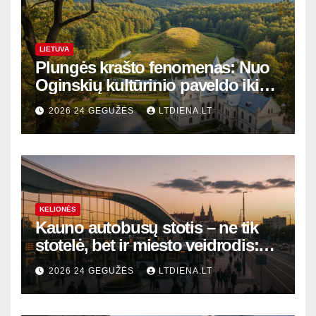
LIETUVA
Plungės krašto fenomenas: Nuo
Oginskių kultūrinio paveldo iki
Žemaitijos gamtos perlų
2026 24 GEGUŽĖS
LTDIENA.LT
KELIONĖS
Kauno autobusų stotis – ne tik
stotelė, bet ir miesto veidrodis:
modernūs vartai į laikinąją
2026 24 GEGUŽĖS
LTDIENA.LT
sostinę