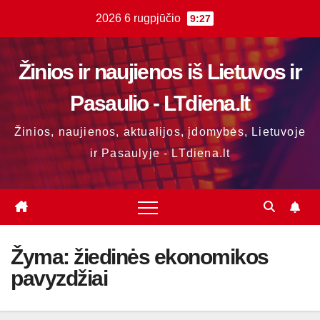
Skip
2026 6 rugpjūčio
9:27
to
content
Žinios ir naujienos iš Lietuvos ir
Pasaulio - LTdiena.lt
Žinios, naujienos, aktualijos, įdomybės, Lietuvoje
ir Pasaulyje - LTdiena.lt
Žyma:
žiedinės ekonomikos
pavyzdžiai