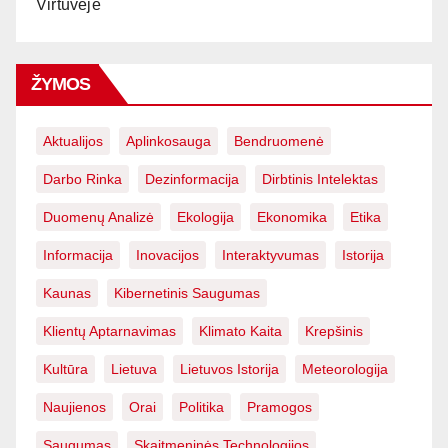
Virtuvėje
ŽYMOS
Aktualijos
Aplinkosauga
Bendruomenė
Darbo Rinka
Dezinformacija
Dirbtinis Intelektas
Duomenų Analizė
Ekologija
Ekonomika
Etika
Informacija
Inovacijos
Interaktyvumas
Istorija
Kaunas
Kibernetinis Saugumas
Klientų Aptarnavimas
Klimato Kaita
Krepšinis
Kultūra
Lietuva
Lietuvos Istorija
Meteorologija
Naujienos
Orai
Politika
Pramogos
Saugumas
Skaitmeninės Technologijos