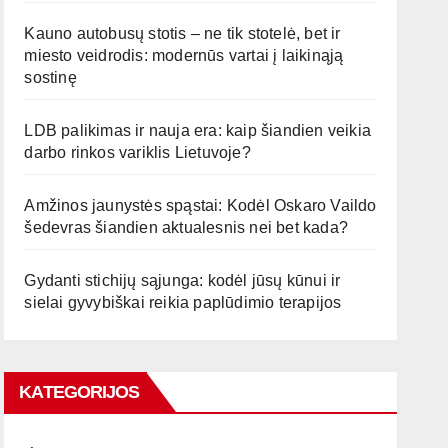
Kauno autobusų stotis – ne tik stotelė, bet ir
miesto veidrodis: modernūs vartai į laikinąją
sostinę
LDB palikimas ir nauja era: kaip šiandien veikia
darbo rinkos variklis Lietuvoje?
Amžinos jaunystės spąstai: Kodėl Oskaro Vaildo
šedevras šiandien aktualesnis nei bet kada?
Gydanti stichijų sąjunga: kodėl jūsų kūnui ir
sielai gyvybiškai reikia paplūdimio terapijos
KATEGORIJOS