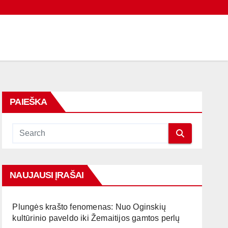
PAIEŠKA
NAUJAUSI ĮRAŠAI
Plungės krašto fenomenas: Nuo Oginskių
kultūrinio paveldo iki Žemaitijos gamtos perlų