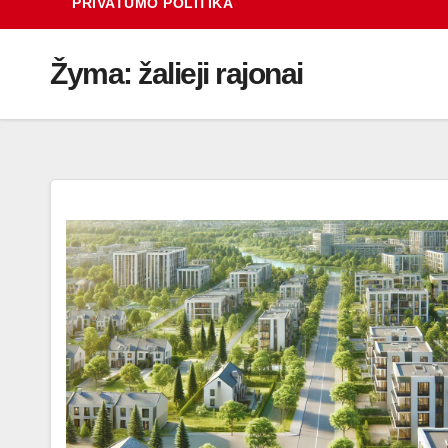
PRIVATUMO POLITIKA
Žyma:
žalieji rajonai