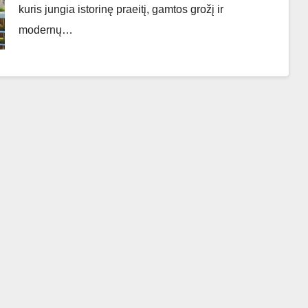
kuris jungia istorinę praeitį, gamtos grožį ir
modernų…