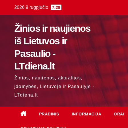
Skip
2026 9 rugpjūčio
7:28
to
content
Žinios ir naujienos
iš Lietuvos ir
Pasaulio -
LTdiena.lt
Žinios, naujienos, aktualijos,
įdomybės, Lietuvoje ir Pasaulyje -
LTdiena.lt
PRADINIS
INFORMACIJA
ORAI