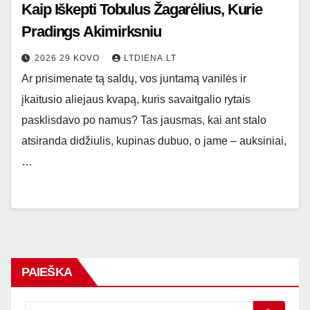
Kaip Iškepti Tobulus Žagarėlius, Kurie
Pradings Akimirksniu
2026 29 KOVO
LTDIENA.LT
Ar prisimenate tą saldų, vos juntamą vanilės ir
įkaitusio aliejaus kvapą, kuris savaitgalio rytais
pasklisdavo po namus? Tas jausmas, kai ant stalo
atsiranda didžiulis, kupinas dubuo, o jame – auksiniai,
…
PAIEŠKA