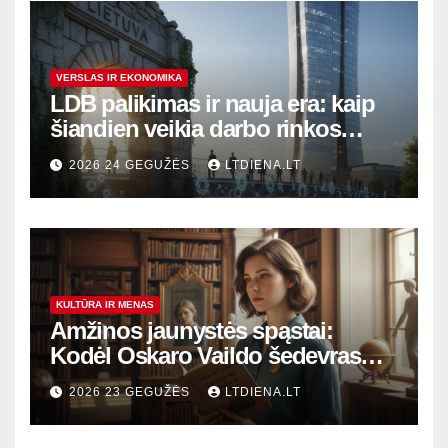
VERSLAS IR EKONOMIKA
LDB palikimas ir nauja era: kaip
šiandien veikia darbo rinkos
variklis Lietuvoje?
2026 24 GEGUŽĖS
LTDIENA.LT
KULTŪRA IR MENAS
Amžinos jaunystės spąstai:
Kodėl Oskaro Vaildo šedevras
šiandien aktualesnis nei bet
2026 23 GEGUŽĖS
LTDIENA.LT
kada?