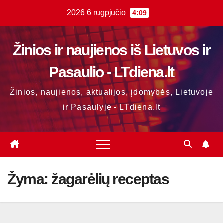
Skip
2026 6 rugpjūčio
4:09
to
content
Žinios ir naujienos iš Lietuvos ir
Pasaulio - LTdiena.lt
Žinios, naujienos, aktualijos, įdomybės, Lietuvoje
ir Pasaulyje - LTdiena.lt
Žyma:
žagarėlių receptas