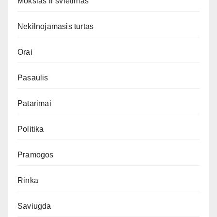
Mokslas ir švietimas
Nekilnojamasis turtas
Orai
Pasaulis
Patarimai
Politika
Pramogos
Rinka
Saviugda