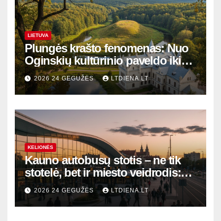
LIETUVA
Plungės krašto fenomenas: Nuo
Oginskių kultūrinio paveldo iki
Žemaitijos gamtos perlų
2026 24 GEGUŽĖS
LTDIENA.LT
KELIONĖS
Kauno autobusų stotis – ne tik
stotelė, bet ir miesto veidrodis:
modernūs vartai į laikinąją
2026 24 GEGUŽĖS
LTDIENA.LT
sostinę