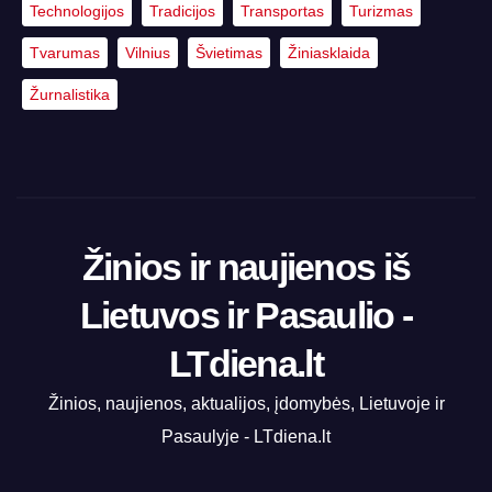
Technologijos
Tradicijos
Transportas
Turizmas
Tvarumas
Vilnius
Švietimas
Žiniasklaida
Žurnalistika
Žinios ir naujienos iš
Lietuvos ir Pasaulio -
LTdiena.lt
Žinios, naujienos, aktualijos, įdomybės, Lietuvoje ir
Pasaulyje - LTdiena.lt