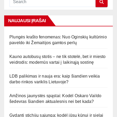
NAUJAUSI ĮRAŠAI
Plungės krašto fenomenas: Nuo Oginskių kultūrinio
paveldo iki Žemaitijos gamtos perlų
Kauno autobusų stotis – ne tik stotelė, bet ir miesto
veidrodis: modernūs vartai į laikinąją sostinę
LDB palikimas ir nauja era: kaip šiandien veikia
darbo rinkos variklis Lietuvoje?
Amžinos jaunystės spąstai: Kodėl Oskaro Vaildo
šedevras šiandien aktualesnis nei bet kada?
Gydanti stichijų sąjunga: kodėl jūsų kūnui ir sielai