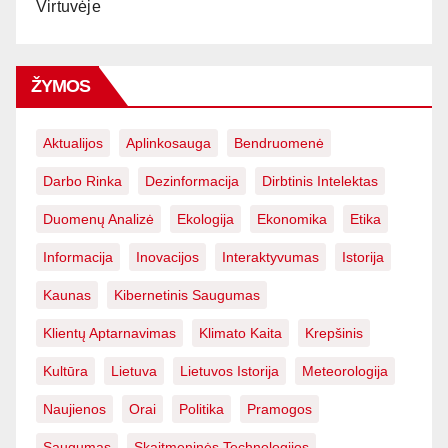
Virtuvėje
ŽYMOS
Aktualijos
Aplinkosauga
Bendruomenė
Darbo Rinka
Dezinformacija
Dirbtinis Intelektas
Duomenų Analizė
Ekologija
Ekonomika
Etika
Informacija
Inovacijos
Interaktyvumas
Istorija
Kaunas
Kibernetinis Saugumas
Klientų Aptarnavimas
Klimato Kaita
Krepšinis
Kultūra
Lietuva
Lietuvos Istorija
Meteorologija
Naujienos
Orai
Politika
Pramogos
Saugumas
Skaitmeninės Technologijos