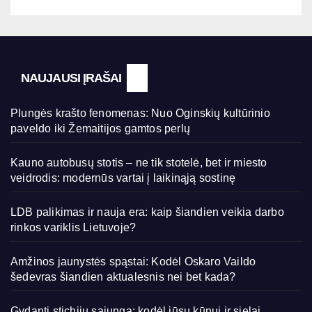
NAUJAUSI ĮRAŠAI
Plungės krašto fenomenas: Nuo Oginskių kultūrinio
paveldo iki Žemaitijos gamtos perlų
Kauno autobusų stotis – ne tik stotelė, bet ir miesto
veidrodis: modernūs vartai į laikinąją sostinę
LDB palikimas ir nauja era: kaip šiandien veikia darbo
rinkos variklis Lietuvoje?
Amžinos jaunystės spąstai: Kodėl Oskaro Vaildo
šedevras šiandien aktualesnis nei bet kada?
Gydanti stichijų sąjunga: kodėl jūsų kūnui ir sielai