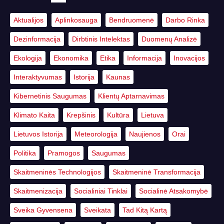
Aktualijos
Aplinkosauga
Bendruomenė
Darbo Rinka
Dezinformacija
Dirbtinis Intelektas
Duomenų Analizė
Ekologija
Ekonomika
Etika
Informacija
Inovacijos
Interaktyvumas
Istorija
Kaunas
Kibernetinis Saugumas
Klientų Aptarnavimas
Klimato Kaita
Krepšinis
Kultūra
Lietuva
Lietuvos Istorija
Meteorologija
Naujienos
Orai
Politika
Pramogos
Saugumas
Skaitmeninės Technologijos
Skaitmeninė Transformacija
Skaitmenizacija
Socialiniai Tinklai
Socialinė Atsakomybė
Sveika Gyvensena
Sveikata
Tad Kitą Kartą