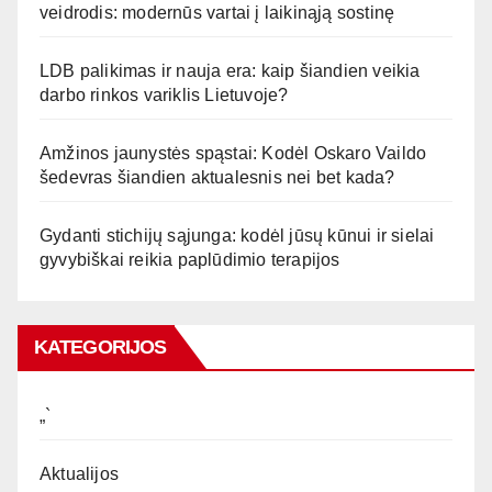
veidrodis: modernūs vartai į laikinąją sostinę
LDB palikimas ir nauja era: kaip šiandien veikia
darbo rinkos variklis Lietuvoje?
Amžinos jaunystės spąstai: Kodėl Oskaro Vaildo
šedevras šiandien aktualesnis nei bet kada?
Gydanti stichijų sąjunga: kodėl jūsų kūnui ir sielai
gyvybiškai reikia paplūdimio terapijos
KATEGORIJOS
„`
Aktualijos