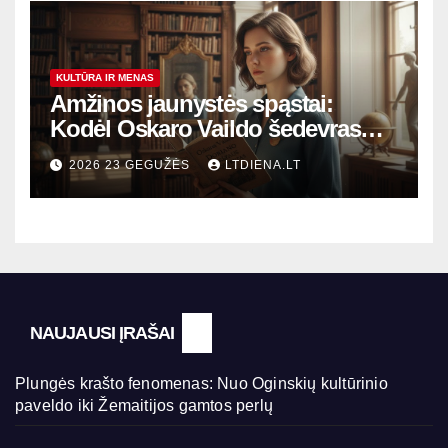
KULTŪRA IR MENAS
Amžinos jaunystės spąstai:
Kodėl Oskaro Vaildo šedevras
šiandien aktualesnis nei bet
2026 23 GEGUŽĖS
LTDIENA.LT
kada?
NAUJAUSI ĮRAŠAI
Plungės krašto fenomenas: Nuo Oginskių kultūrinio
paveldo iki Žemaitijos gamtos perlų