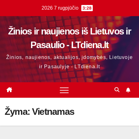
Skip
2026 7 rugpjūčio
3:28
to
content
Žinios ir naujienos iš Lietuvos ir
Pasaulio - LTdiena.lt
Žinios, naujienos, aktualijos, įdomybės, Lietuvoje
ir Pasaulyje - LTdiena.lt
Žyma:
Vietnamas