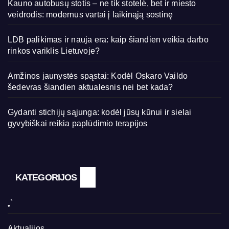
Kauno autobusų stotis – ne tik stotelė, bet ir miesto
veidrodis: modernūs vartai į laikinąją sostinę
LDB palikimas ir nauja era: kaip šiandien veikia darbo
rinkos variklis Lietuvoje?
Amžinos jaunystės spąstai: Kodėl Oskaro Vaildo
šedevras šiandien aktualesnis nei bet kada?
Gydanti stichijų sąjunga: kodėl jūsų kūnui ir sielai
gyvybiškai reikia paplūdimio terapijos
KATEGORIJOS
„`
Aktualijos