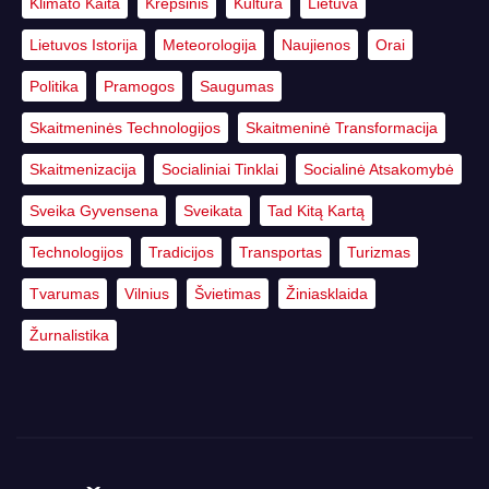
Klimato Kaita
Krepšinis
Kultūra
Lietuva
Lietuvos Istorija
Meteorologija
Naujienos
Orai
Politika
Pramogos
Saugumas
Skaitmeninės Technologijos
Skaitmeninė Transformacija
Skaitmenizacija
Socialiniai Tinklai
Socialinė Atsakomybė
Sveika Gyvensena
Sveikata
Tad Kitą Kartą
Technologijos
Tradicijos
Transportas
Turizmas
Tvarumas
Vilnius
Švietimas
Žiniasklaida
Žurnalistika