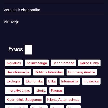
Verslas ir ekonomika
Virtuvėje
ŽYMOS
Aktualijos
Aplinkosauga
Bendruomenė
Darbo Rinka
Dezinformacija
Dirbtinis Intelektas
Duomenų Analizė
Ekologija
Ekonomika
Etika
Informacija
Inovacijos
Interaktyvumas
Istorija
Kaunas
Kibernetinis Saugumas
Klientų Aptarnavimas