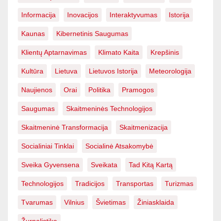
Informacija
Inovacijos
Interaktyvumas
Istorija
Kaunas
Kibernetinis Saugumas
Klientų Aptarnavimas
Klimato Kaita
Krepšinis
Kultūra
Lietuva
Lietuvos Istorija
Meteorologija
Naujienos
Orai
Politika
Pramogos
Saugumas
Skaitmeninės Technologijos
Skaitmeninė Transformacija
Skaitmenizacija
Socialiniai Tinklai
Socialinė Atsakomybė
Sveika Gyvensena
Sveikata
Tad Kitą Kartą
Technologijos
Tradicijos
Transportas
Turizmas
Tvarumas
Vilnius
Švietimas
Žiniasklaida