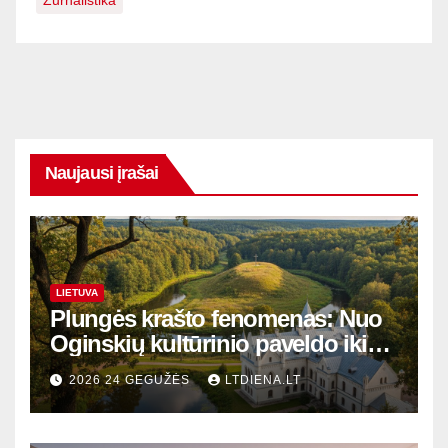
Žurnalistika
Naujausi įrašai
LIETUVA
Plungės krašto fenomenas: Nuo
Oginskių kultūrinio paveldo iki
Žemaitijos gamtos perlų
2026 24 GEGUŽĖS
LTDIENA.LT