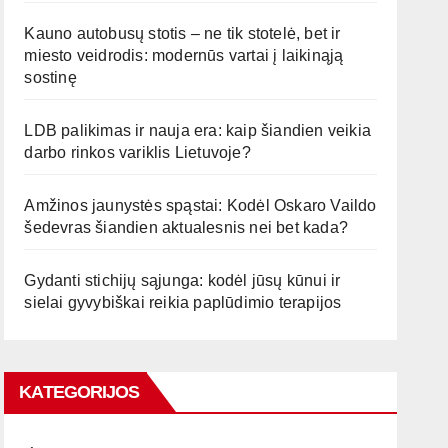
Kauno autobusų stotis – ne tik stotelė, bet ir
miesto veidrodis: modernūs vartai į laikinąją
sostinę
LDB palikimas ir nauja era: kaip šiandien veikia
darbo rinkos variklis Lietuvoje?
Amžinos jaunystės spąstai: Kodėl Oskaro Vaildo
šedevras šiandien aktualesnis nei bet kada?
Gydanti stichijų sąjunga: kodėl jūsų kūnui ir
sielai gyvybiškai reikia paplūdimio terapijos
KATEGORIJOS