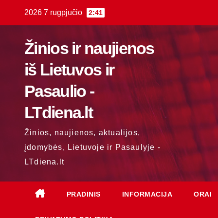
Skip
2026 7 rugpjūčio
2:41
to
content
Žinios ir naujienos
iš Lietuvos ir
Pasaulio -
LTdiena.lt
Žinios, naujienos, aktualijos,
įdomybės, Lietuvoje ir Pasaulyje -
LTdiena.lt
PRADINIS
INFORMACIJA
ORAI