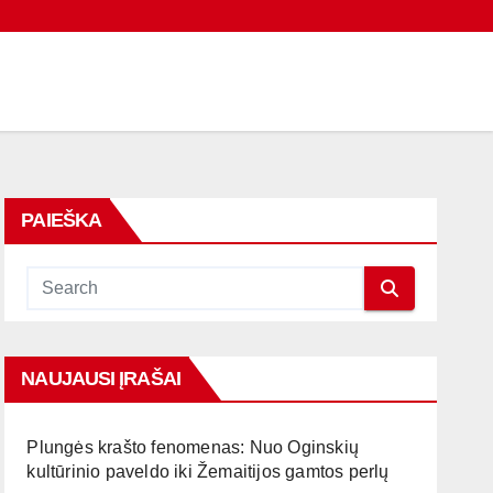
PAIEŠKA
NAUJAUSI ĮRAŠAI
Plungės krašto fenomenas: Nuo Oginskių
kultūrinio paveldo iki Žemaitijos gamtos perlų