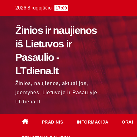
Skip
2026 8 rugpjūčio
17:09
to
content
Žinios ir naujienos
iš Lietuvos ir
Pasaulio -
LTdiena.lt
Žinios, naujienos, aktualijos,
įdomybės, Lietuvoje ir Pasaulyje -
LTdiena.lt
PRADINIS
INFORMACIJA
ORAI