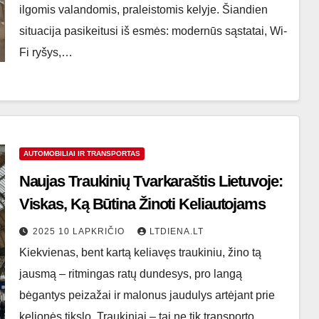
ilgomis valandomis, praleistomis kelyje. Šiandien
situacija pasikeitusi iš esmės: modernūs sąstatai, Wi-
Fi ryšys,…
AUTOMOBILIAI IR TRANSPORTAS
Naujas Traukinių Tvarkaraštis Lietuvoje:
Viskas, Ką Būtina Žinoti Keliautojams
2025 10 LAPKRIČIO
LTDIENA.LT
Kiekvienas, bent kartą keliavęs traukiniu, žino tą
jausmą – ritmingas ratų dundesys, pro langą
bėgantys peizažai ir malonus jaudulys artėjant prie
kelionės tikslo. Traukiniai – tai ne tik transporto