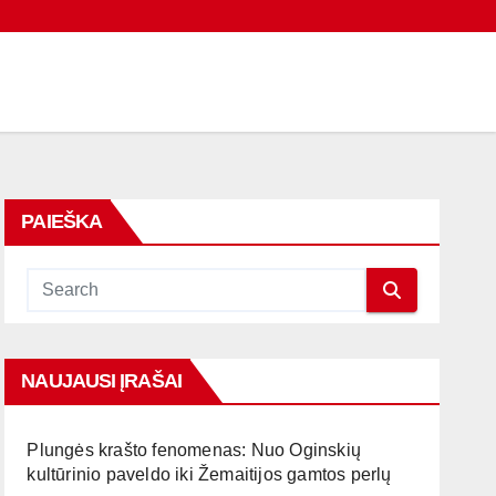
PAIEŠKA
NAUJAUSI ĮRAŠAI
Plungės krašto fenomenas: Nuo Oginskių
kultūrinio paveldo iki Žemaitijos gamtos perlų