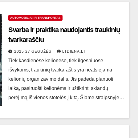
AUTOMOBILIAI IR TRANSPORTAS
Svarba ir praktika naudojantis traukinių
tvarkaraščiu
2025 27 GEGUŽĖS
LTDIENA.LT
Tiek kasdienėse kelionėse, tiek ilgesniuose
išvykoms, traukinių tvarkaraštis yra neatsiejama
kelionių organizavimo dalis. Jis padeda planuoti
laiką, pasiruošti kelionėms ir užtikrinti sklandų
perėjimą iš vienos stotelės į kitą. Šiame straipsnyje…