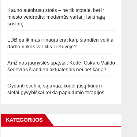
Kauno autobusų stotis – ne tik stotelė, bet ir
miesto veidrodis: modernūs vartai į laikinąją
sostinę
LDB palikimas ir nauja era: kaip šiandien veikia
darbo rinkos variklis Lietuvoje?
Amžinos jaunystės spąstai: Kodėl Oskaro Vaildo
šedevras šiandien aktualesnis nei bet kada?
Gydanti stichijų sąjunga: kodėl jūsų kūnui ir
sielai gyvybiškai reikia paplūdimio terapijos
KATEGORIJOS