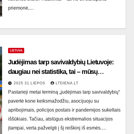
priemonė,…
LIETUVA
Judėjimas tarp savivaldybių Lietuvoje:
daugiau nei statistika, tai – mūsų
gyvenimo būdas
2025 31 LIEPOS
LTDIENA.LT
Pastarieji metai terminą „judėjimas tarp savivaldybių“
pavertė kone keiksmažodžiu, asocijuoju su
apribojimais, policijos postais ir pandemijos sukeltais
iššūkiais. Tačiau, atslūgus ekstremalios situacijos
įtampai, verta pažvelgti į šį reiškinį iš esmės.…