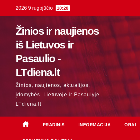
Skip
2026 9 rugpjūčio
10:28
to
content
Žinios ir naujienos
iš Lietuvos ir
Pasaulio -
LTdiena.lt
Žinios, naujienos, aktualijos,
įdomybės, Lietuvoje ir Pasaulyje -
LTdiena.lt
PRADINIS
INFORMACIJA
ORAI