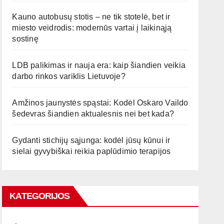
Kauno autobusų stotis – ne tik stotelė, bet ir
miesto veidrodis: modernūs vartai į laikinąją
sostinę
LDB palikimas ir nauja era: kaip šiandien veikia
darbo rinkos variklis Lietuvoje?
Amžinos jaunystės spąstai: Kodėl Oskaro Vaildo
šedevras šiandien aktualesnis nei bet kada?
Gydanti stichijų sąjunga: kodėl jūsų kūnui ir
sielai gyvybiškai reikia paplūdimio terapijos
KATEGORIJOS