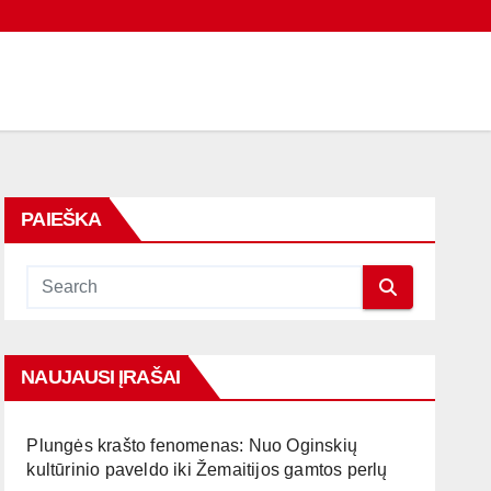
PAIEŠKA
NAUJAUSI ĮRAŠAI
Plungės krašto fenomenas: Nuo Oginskių
kultūrinio paveldo iki Žemaitijos gamtos perlų