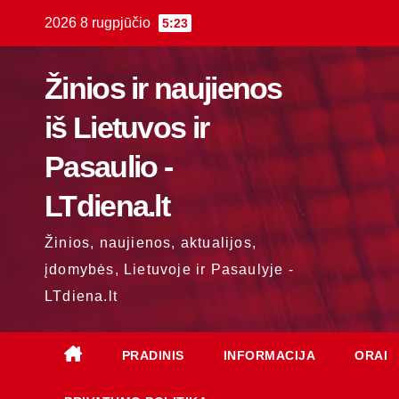
Skip
2026 8 rugpjūčio
5:23
to
content
Žinios ir naujienos
iš Lietuvos ir
Pasaulio -
LTdiena.lt
Žinios, naujienos, aktualijos,
įdomybės, Lietuvoje ir Pasaulyje -
LTdiena.lt
PRADINIS
INFORMACIJA
ORAI