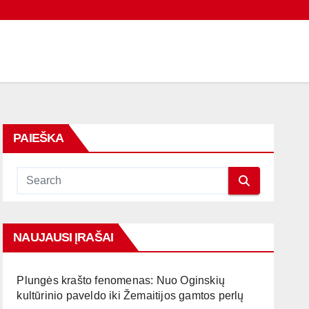
PAIEŠKA
NAUJAUSI ĮRAŠAI
Plungės krašto fenomenas: Nuo Oginskių
kultūrinio paveldo iki Žemaitijos gamtos perlų