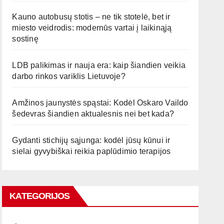
Kauno autobusų stotis – ne tik stotelė, bet ir
miesto veidrodis: modernūs vartai į laikinąją
sostinę
LDB palikimas ir nauja era: kaip šiandien veikia
darbo rinkos variklis Lietuvoje?
Amžinos jaunystės spąstai: Kodėl Oskaro Vaildo
šedevras šiandien aktualesnis nei bet kada?
Gydanti stichijų sąjunga: kodėl jūsų kūnui ir
sielai gyvybiškai reikia paplūdimio terapijos
KATEGORIJOS