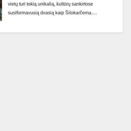
vietų turi tokią unikalią, kultūrų sankirtose
susiformavusią dvasią kaip Šilokarčema.…