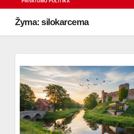
PRIVATUMO POLITIKA
Žyma:
silokarcema