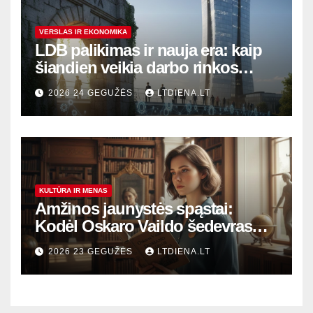
VERSLAS IR EKONOMIKA
LDB palikimas ir nauja era: kaip
šiandien veikia darbo rinkos
variklis Lietuvoje?
2026 24 GEGUŽĖS
LTDIENA.LT
KULTŪRA IR MENAS
Amžinos jaunystės spąstai:
Kodėl Oskaro Vaildo šedevras
šiandien aktualesnis nei bet
2026 23 GEGUŽĖS
LTDIENA.LT
kada?