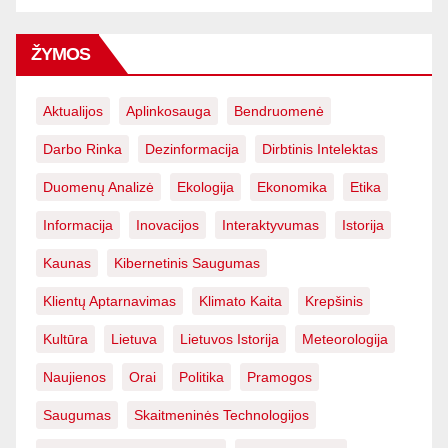
ŽYMOS
Aktualijos
Aplinkosauga
Bendruomenė
Darbo Rinka
Dezinformacija
Dirbtinis Intelektas
Duomenų Analizė
Ekologija
Ekonomika
Etika
Informacija
Inovacijos
Interaktyvumas
Istorija
Kaunas
Kibernetinis Saugumas
Klientų Aptarnavimas
Klimato Kaita
Krepšinis
Kultūra
Lietuva
Lietuvos Istorija
Meteorologija
Naujienos
Orai
Politika
Pramogos
Saugumas
Skaitmeninės Technologijos