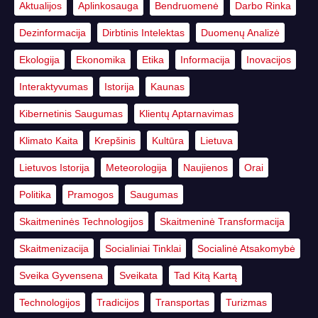
Aktualijos
Aplinkosauga
Bendruomenė
Darbo Rinka
Dezinformacija
Dirbtinis Intelektas
Duomenų Analizė
Ekologija
Ekonomika
Etika
Informacija
Inovacijos
Interaktyvumas
Istorija
Kaunas
Kibernetinis Saugumas
Klientų Aptarnavimas
Klimato Kaita
Krepšinis
Kultūra
Lietuva
Lietuvos Istorija
Meteorologija
Naujienos
Orai
Politika
Pramogos
Saugumas
Skaitmeninės Technologijos
Skaitmeninė Transformacija
Skaitmenizacija
Socialiniai Tinklai
Socialinė Atsakomybė
Sveika Gyvensena
Sveikata
Tad Kitą Kartą
Technologijos
Tradicijos
Transportas
Turizmas