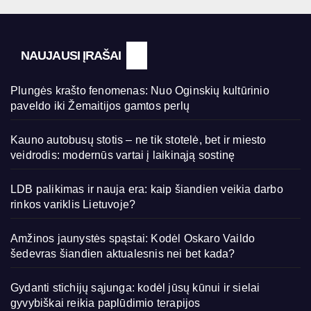
NAUJAUSI ĮRAŠAI
Plungės krašto fenomenas: Nuo Oginskių kultūrinio
paveldo iki Žemaitijos gamtos perlų
Kauno autobusų stotis – ne tik stotelė, bet ir miesto
veidrodis: modernūs vartai į laikinąją sostinę
LDB palikimas ir nauja era: kaip šiandien veikia darbo
rinkos variklis Lietuvoje?
Amžinos jaunystės spąstai: Kodėl Oskaro Vaildo
šedevras šiandien aktualesnis nei bet kada?
Gydanti stichijų sąjunga: kodėl jūsų kūnui ir sielai
gyvybiškai reikia paplūdimio terapijos