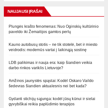
NAUJAUSI ĮRAŠAI
Plungės krašto fenomenas: Nuo Oginskių kultūrinio
paveldo iki Žemaitijos gamtos perlų
Kauno autobusų stotis – ne tik stotelė, bet ir miesto
veidrodis: modernūs vartai į laikinąją sostinę
LDB palikimas ir nauja era: kaip šiandien veikia
darbo rinkos variklis Lietuvoje?
Amžinos jaunystės spąstai: Kodėl Oskaro Vaildo
šedevras šiandien aktualesnis nei bet kada?
Gydanti stichijų sąjunga: kodėl jūsų kūnui ir sielai
gyvybiškai reikia paplūdimio terapijos