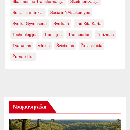
Skaitmeninė Transformacija
Skaitmenizacija
Socialiniai Tinklai
Socialinė Atsakomybė
Sveika Gyvensena
Sveikata
Tad Kitą Kartą
Technologijos
Tradicijos
Transportas
Turizmas
Tvarumas
Vilnius
Švietimas
Žiniasklaida
Žurnalistika
Naujausi įrašai