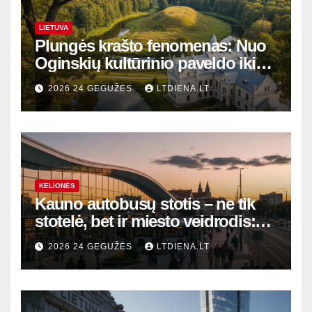
LIETUVA
Plungės krašto fenomenas: Nuo
Oginskių kultūrinio paveldo iki
Žemaitijos gamtos perlų
2026 24 GEGUŽĖS
LTDIENA.LT
KELIONĖS
Kauno autobusų stotis – ne tik
stotelė, bet ir miesto veidrodis:
modernūs vartai į laikinąją
2026 24 GEGUŽĖS
LTDIENA.LT
sostinę