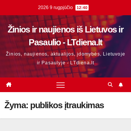
Skip
2026 9 rugpjūčio
12:40
to
content
Žinios ir naujienos iš Lietuvos ir
Pasaulio - LTdiena.lt
Žinios, naujienos, aktualijos, įdomybės, Lietuvoje
ir Pasaulyje - LTdiena.lt
Žyma:
publikos įtraukimas