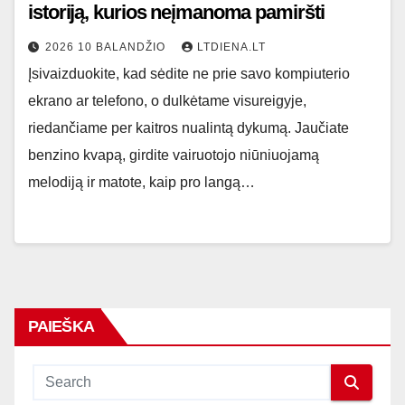
istoriją, kurios neįmanoma pamiršti
2026 10 BALANDŽIO
LTDIENA.LT
Įsivaizduokite, kad sėdite ne prie savo kompiuterio
ekrano ar telefono, o dulkėtame visureigyje,
riedančiame per kaitros nualintą dykumą. Jaučiate
benzino kvapą, girdite vairuotojo niūniuojamą
melodiją ir matote, kaip pro langą…
PAIEŠKA