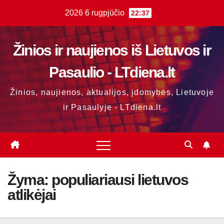
Skip
2026 6 rugpjūčio
22:37
to
content
Žinios ir naujienos iš Lietuvos ir
Pasaulio - LTdiena.lt
Žinios, naujienos, aktualijos, įdomybės, Lietuvoje
ir Pasaulyje - LTdiena.lt
Žyma:
populiariausi lietuvos
atlikėjai