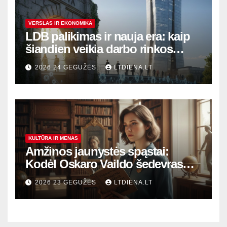
VERSLAS IR EKONOMIKA
LDB palikimas ir nauja era: kaip
šiandien veikia darbo rinkos
variklis Lietuvoje?
2026 24 GEGUŽĖS
LTDIENA.LT
KULTŪRA IR MENAS
Amžinos jaunystės spąstai:
Kodėl Oskaro Vaildo šedevras
šiandien aktualesnis nei bet
2026 23 GEGUŽĖS
LTDIENA.LT
kada?