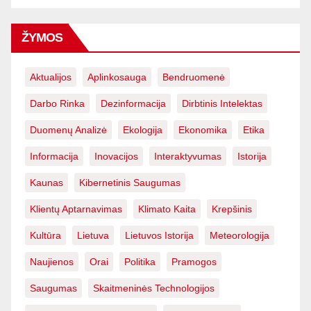
ŽYMOS
Aktualijos
Aplinkosauga
Bendruomenė
Darbo Rinka
Dezinformacija
Dirbtinis Intelektas
Duomenų Analizė
Ekologija
Ekonomika
Etika
Informacija
Inovacijos
Interaktyvumas
Istorija
Kaunas
Kibernetinis Saugumas
Klientų Aptarnavimas
Klimato Kaita
Krepšinis
Kultūra
Lietuva
Lietuvos Istorija
Meteorologija
Naujienos
Orai
Politika
Pramogos
Saugumas
Skaitmeninės Technologijos