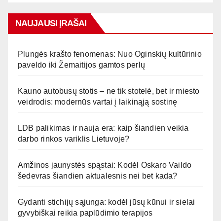
NAUJAUSI ĮRAŠAI
Plungės krašto fenomenas: Nuo Oginskių kultūrinio
paveldo iki Žemaitijos gamtos perlų
Kauno autobusų stotis – ne tik stotelė, bet ir miesto
veidrodis: modernūs vartai į laikinąją sostinę
LDB palikimas ir nauja era: kaip šiandien veikia
darbo rinkos variklis Lietuvoje?
Amžinos jaunystės spąstai: Kodėl Oskaro Vaildo
šedevras šiandien aktualesnis nei bet kada?
Gydanti stichijų sąjunga: kodėl jūsų kūnui ir sielai
gyvybiškai reikia paplūdimio terapijos