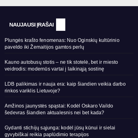
NAUJAUSI ĮRAŠAI
Plungės krašto fenomenas: Nuo Oginskių kultūrinio
paveldo iki Žemaitijos gamtos perlų
Kauno autobusų stotis – ne tik stotelė, bet ir miesto
veidrodis: modernūs vartai į laikinąją sostinę
LDB palikimas ir nauja era: kaip šiandien veikia darbo
rinkos variklis Lietuvoje?
Amžinos jaunystės spąstai: Kodėl Oskaro Vaildo
šedevras šiandien aktualesnis nei bet kada?
Gydanti stichijų sąjunga: kodėl jūsų kūnui ir sielai
gyvybiškai reikia paplūdimio terapijos