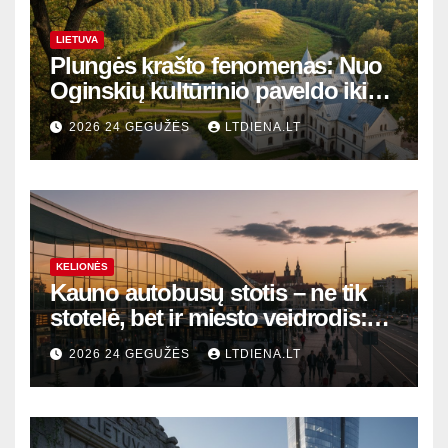
LIETUVA
Plungės krašto fenomenas: Nuo
Oginskių kultūrinio paveldo iki
Žemaitijos gamtos perlų
2026 24 GEGUŽĖS
LTDIENA.LT
KELIONĖS
Kauno autobusų stotis – ne tik
stotelė, bet ir miesto veidrodis:
modernūs vartai į laikinąją
2026 24 GEGUŽĖS
LTDIENA.LT
sostinę