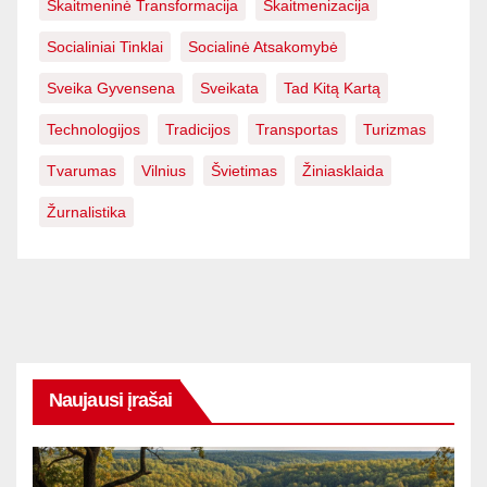
Skaitmeninė Transformacija
Skaitmenizacija
Socialiniai Tinklai
Socialinė Atsakomybė
Sveika Gyvensena
Sveikata
Tad Kitą Kartą
Technologijos
Tradicijos
Transportas
Turizmas
Tvarumas
Vilnius
Švietimas
Žiniasklaida
Žurnalistika
Naujausi įrašai