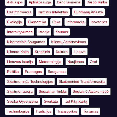
Aktualijos
Aplinkosauga
Bendruomenė
Darbo Rinka
Dezinformacija
Dirbtinis Intelektas
Duomenų Analizė
Ekologija
Ekonomika
Etika
Informacija
Inovacijos
Interaktyvumas
Istorija
Kaunas
Kibernetinis Saugumas
Klientų Aptarnavimas
Klimato Kaita
Krepšinis
Kultūra
Lietuva
Lietuvos Istorija
Meteorologija
Naujienos
Orai
Politika
Pramogos
Saugumas
Skaitmeninės Technologijos
Skaitmeninė Transformacija
Skaitmenizacija
Socialiniai Tinklai
Socialinė Atsakomybė
Sveika Gyvensena
Sveikata
Tad Kitą Kartą
Technologijos
Tradicijos
Transportas
Turizmas