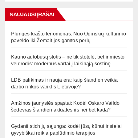
NAUJAUSI ĮRAŠAI
Plungės krašto fenomenas: Nuo Oginskių kultūrinio
paveldo iki Žemaitijos gamtos perlų
Kauno autobusų stotis – ne tik stotelė, bet ir miesto
veidrodis: modernūs vartai į laikinąją sostinę
LDB palikimas ir nauja era: kaip šiandien veikia
darbo rinkos variklis Lietuvoje?
Amžinos jaunystės spąstai: Kodėl Oskaro Vaildo
šedevras šiandien aktualesnis nei bet kada?
Gydanti stichijų sąjunga: kodėl jūsų kūnui ir sielai
gyvybiškai reikia paplūdimio terapijos