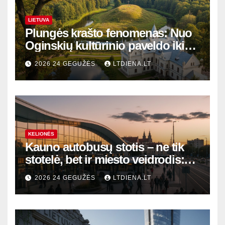
LIETUVA
Plungės krašto fenomenas: Nuo
Oginskių kultūrinio paveldo iki
Žemaitijos gamtos perlų
2026 24 GEGUŽĖS
LTDIENA.LT
KELIONĖS
Kauno autobusų stotis – ne tik
stotelė, bet ir miesto veidrodis:
modernūs vartai į laikinąją
2026 24 GEGUŽĖS
LTDIENA.LT
sostinę