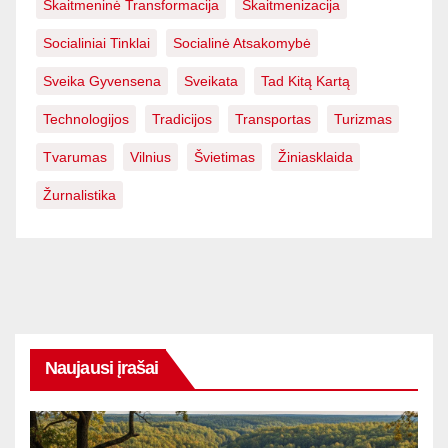
Skaitmeninė Transformacija
Skaitmenizacija
Socialiniai Tinklai
Socialinė Atsakomybė
Sveika Gyvensena
Sveikata
Tad Kitą Kartą
Technologijos
Tradicijos
Transportas
Turizmas
Tvarumas
Vilnius
Švietimas
Žiniasklaida
Žurnalistika
Naujausi įrašai