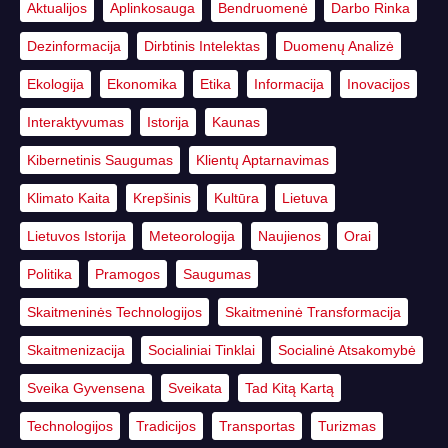
Aktualijos
Aplinkosauga
Bendruomenė
Darbo Rinka
Dezinformacija
Dirbtinis Intelektas
Duomenų Analizė
Ekologija
Ekonomika
Etika
Informacija
Inovacijos
Interaktyvumas
Istorija
Kaunas
Kibernetinis Saugumas
Klientų Aptarnavimas
Klimato Kaita
Krepšinis
Kultūra
Lietuva
Lietuvos Istorija
Meteorologija
Naujienos
Orai
Politika
Pramogos
Saugumas
Skaitmeninės Technologijos
Skaitmeninė Transformacija
Skaitmenizacija
Socialiniai Tinklai
Socialinė Atsakomybė
Sveika Gyvensena
Sveikata
Tad Kitą Kartą
Technologijos
Tradicijos
Transportas
Turizmas