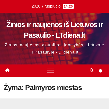
Skip
2026 7 rugpjūčio
14:20
to
content
Žinios ir naujienos iš Lietuvos ir
Pasaulio - LTdiena.lt
Žinios, naujienos, aktualijos, įdomybės, Lietuvoje
ir Pasaulyje - LTdiena.lt
Žyma:
Palmyros miestas