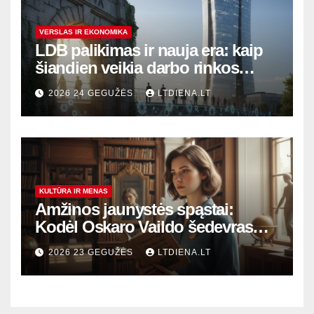
VERSLAS IR EKONOMIKA
LDB palikimas ir nauja era: kaip
šiandien veikia darbo rinkos
variklis Lietuvoje?
2026 24 GEGUŽĖS
LTDIENA.LT
KULTŪRA IR MENAS
Amžinos jaunystės spąstai:
Kodėl Oskaro Vaildo šedevras
šiandien aktualesnis nei bet
2026 23 GEGUŽĖS
LTDIENA.LT
kada?