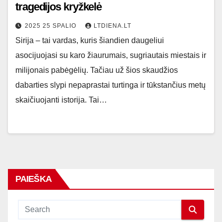
tragedijos kryžkelė
2025 25 SPALIO
LTDIENA.LT
Sirija – tai vardas, kuris šiandien daugeliui
asocijuojasi su karo žiaurumais, sugriautais miestais ir
milijonais pabėgėlių. Tačiau už šios skaudžios
dabarties slypi nepaprastai turtinga ir tūkstančius metų
skaičiuojanti istorija. Tai…
PAIEŠKA