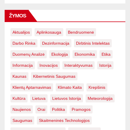
ŽYMOS
Aktualijos
Aplinkosauga
Bendruomenė
Darbo Rinka
Dezinformacija
Dirbtinis Intelektas
Duomenų Analizė
Ekologija
Ekonomika
Etika
Informacija
Inovacijos
Interaktyvumas
Istorija
Kaunas
Kibernetinis Saugumas
Klientų Aptarnavimas
Klimato Kaita
Krepšinis
Kultūra
Lietuva
Lietuvos Istorija
Meteorologija
Naujienos
Orai
Politika
Pramogos
Saugumas
Skaitmeninės Technologijos