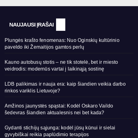
NAUJAUSI ĮRAŠAI
Plungės krašto fenomenas: Nuo Oginskių kultūrinio
paveldo iki Žemaitijos gamtos perlų
Kauno autobusų stotis – ne tik stotelė, bet ir miesto
veidrodis: modernūs vartai į laikinąją sostinę
LDB palikimas ir nauja era: kaip šiandien veikia darbo
rinkos variklis Lietuvoje?
Amžinos jaunystės spąstai: Kodėl Oskaro Vaildo
šedevras šiandien aktualesnis nei bet kada?
Gydanti stichijų sąjunga: kodėl jūsų kūnui ir sielai
gyvybiškai reikia paplūdimio terapijos