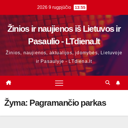
Skip
2026 9 rugpjūčio
13:55
to
content
Žinios ir naujienos iš Lietuvos ir
Pasaulio - LTdiena.lt
Žinios, naujienos, aktualijos, įdomybės, Lietuvoje
ir Pasaulyje - LTdiena.lt
Žyma:
Pagramančio parkas