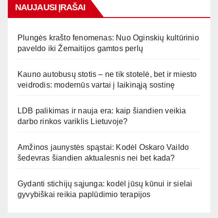
NAUJAUSI ĮRAŠAI
Plungės krašto fenomenas: Nuo Oginskių kultūrinio
paveldo iki Žemaitijos gamtos perlų
Kauno autobusų stotis – ne tik stotelė, bet ir miesto
veidrodis: modernūs vartai į laikinąją sostinę
LDB palikimas ir nauja era: kaip šiandien veikia
darbo rinkos variklis Lietuvoje?
Amžinos jaunystės spąstai: Kodėl Oskaro Vaildo
šedevras šiandien aktualesnis nei bet kada?
Gydanti stichijų sąjunga: kodėl jūsų kūnui ir sielai
gyvybiškai reikia paplūdimio terapijos