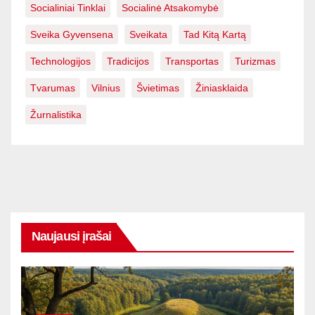
Socialiniai Tinklai
Socialinė Atsakomybė
Sveika Gyvensena
Sveikata
Tad Kitą Kartą
Technologijos
Tradicijos
Transportas
Turizmas
Tvarumas
Vilnius
Švietimas
Žiniasklaida
Žurnalistika
Naujausi įrašai