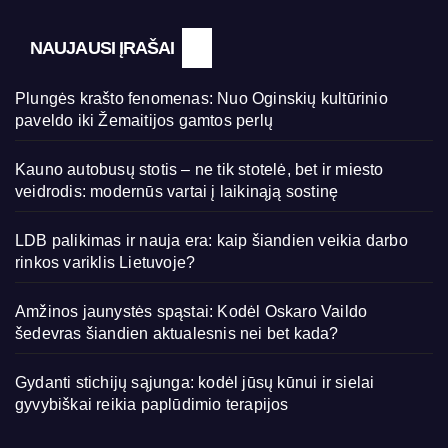
NAUJAUSI ĮRAŠAI
Plungės krašto fenomenas: Nuo Oginskių kultūrinio
paveldo iki Žemaitijos gamtos perlų
Kauno autobusų stotis – ne tik stotelė, bet ir miesto
veidrodis: modernūs vartai į laikinąją sostinę
LDB palikimas ir nauja era: kaip šiandien veikia darbo
rinkos variklis Lietuvoje?
Amžinos jaunystės spąstai: Kodėl Oskaro Vaildo
šedevras šiandien aktualesnis nei bet kada?
Gydanti stichijų sąjunga: kodėl jūsų kūnui ir sielai
gyvybiškai reikia paplūdimio terapijos