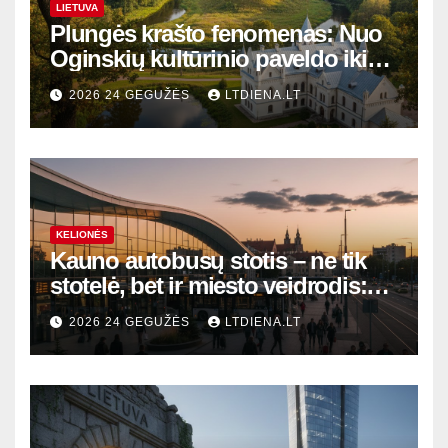
LIETUVA
Plungės krašto fenomenas: Nuo
Oginskių kultūrinio paveldo iki
Žemaitijos gamtos perlų
2026 24 GEGUŽĖS
LTDIENA.LT
KELIONĖS
Kauno autobusų stotis – ne tik
stotelė, bet ir miesto veidrodis:
modernūs vartai į laikinąją
2026 24 GEGUŽĖS
LTDIENA.LT
sostinę