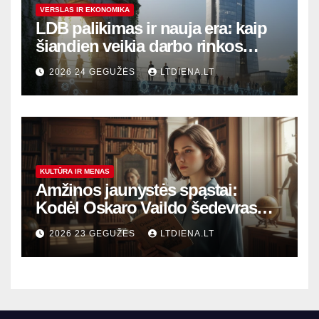
VERSLAS IR EKONOMIKA
LDB palikimas ir nauja era: kaip
šiandien veikia darbo rinkos
variklis Lietuvoje?
2026 24 GEGUŽĖS
LTDIENA.LT
KULTŪRA IR MENAS
Amžinos jaunystės spąstai:
Kodėl Oskaro Vaildo šedevras
šiandien aktualesnis nei bet
2026 23 GEGUŽĖS
LTDIENA.LT
kada?