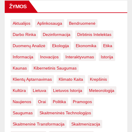
ŽYMOS
Aktualijos
Aplinkosauga
Bendruomenė
Darbo Rinka
Dezinformacija
Dirbtinis Intelektas
Duomenų Analizė
Ekologija
Ekonomika
Etika
Informacija
Inovacijos
Interaktyvumas
Istorija
Kaunas
Kibernetinis Saugumas
Klientų Aptarnavimas
Klimato Kaita
Krepšinis
Kultūra
Lietuva
Lietuvos Istorija
Meteorologija
Naujienos
Orai
Politika
Pramogos
Saugumas
Skaitmeninės Technologijos
Skaitmeninė Transformacija
Skaitmenizacija