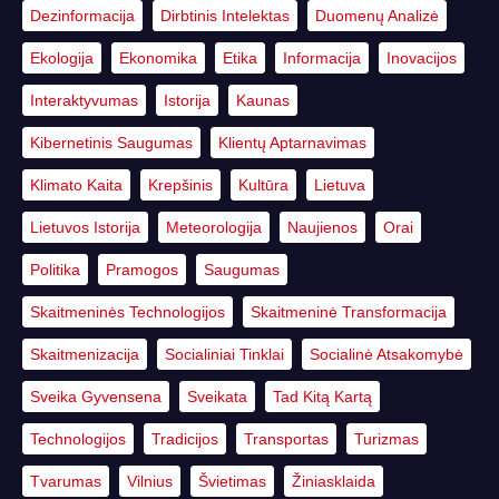
Dezinformacija
Dirbtinis Intelektas
Duomenų Analizė
Ekologija
Ekonomika
Etika
Informacija
Inovacijos
Interaktyvumas
Istorija
Kaunas
Kibernetinis Saugumas
Klientų Aptarnavimas
Klimato Kaita
Krepšinis
Kultūra
Lietuva
Lietuvos Istorija
Meteorologija
Naujienos
Orai
Politika
Pramogos
Saugumas
Skaitmeninės Technologijos
Skaitmeninė Transformacija
Skaitmenizacija
Socialiniai Tinklai
Socialinė Atsakomybė
Sveika Gyvensena
Sveikata
Tad Kitą Kartą
Technologijos
Tradicijos
Transportas
Turizmas
Tvarumas
Vilnius
Švietimas
Žiniasklaida