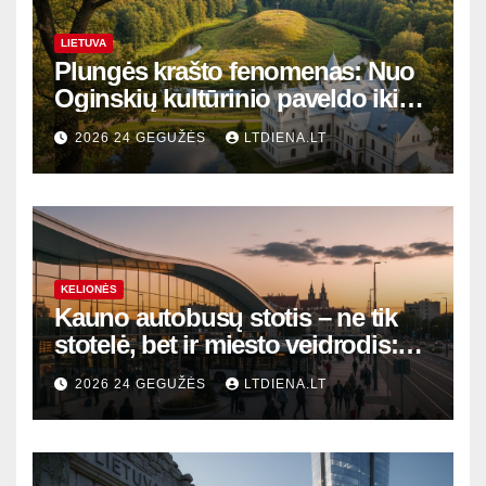
LIETUVA
Plungės krašto fenomenas: Nuo
Oginskių kultūrinio paveldo iki
Žemaitijos gamtos perlų
2026 24 GEGUŽĖS
LTDIENA.LT
KELIONĖS
Kauno autobusų stotis – ne tik
stotelė, bet ir miesto veidrodis:
modernūs vartai į laikinąją
2026 24 GEGUŽĖS
LTDIENA.LT
sostinę