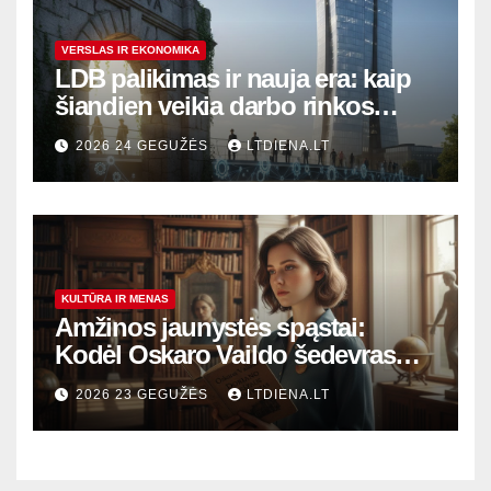
VERSLAS IR EKONOMIKA
LDB palikimas ir nauja era: kaip
šiandien veikia darbo rinkos
variklis Lietuvoje?
2026 24 GEGUŽĖS
LTDIENA.LT
KULTŪRA IR MENAS
Amžinos jaunystės spąstai:
Kodėl Oskaro Vaildo šedevras
šiandien aktualesnis nei bet
2026 23 GEGUŽĖS
LTDIENA.LT
kada?