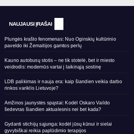
NAUJAUSI ĮRAŠAI
Plungės krašto fenomenas: Nuo Oginskių kultūrinio
paveldo iki Žemaitijos gamtos perlų
Kauno autobusų stotis – ne tik stotelė, bet ir miesto
veidrodis: modernūs vartai į laikinąją sostinę
LDB palikimas ir nauja era: kaip šiandien veikia darbo
rinkos variklis Lietuvoje?
Amžinos jaunystės spąstai: Kodėl Oskaro Vaildo
šedevras šiandien aktualesnis nei bet kada?
Gydanti stichijų sąjunga: kodėl jūsų kūnui ir sielai
gyvybiškai reikia paplūdimio terapijos