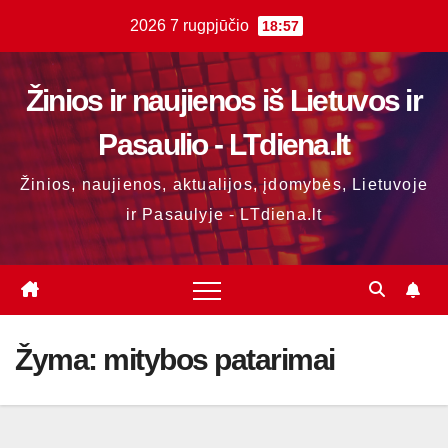
Skip
2026 7 rugpjūčio
18:57
to
content
Žinios ir naujienos iš Lietuvos ir
Pasaulio - LTdiena.lt
Žinios, naujienos, aktualijos, įdomybės, Lietuvoje
ir Pasaulyje - LTdiena.lt
Žyma:
mitybos patarimai