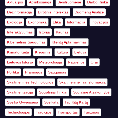
Aktualijos
Aplinkosauga
Bendruomenė
Darbo Rinka
Dezinformacija
Dirbtinis Intelektas
Duomenų Analizė
Ekologija
Ekonomika
Etika
Informacija
Inovacijos
Interaktyvumas
Istorija
Kaunas
Kibernetinis Saugumas
Klientų Aptarnavimas
Klimato Kaita
Krepšinis
Kultūra
Lietuva
Lietuvos Istorija
Meteorologija
Naujienos
Orai
Politika
Pramogos
Saugumas
Skaitmeninės Technologijos
Skaitmeninė Transformacija
Skaitmenizacija
Socialiniai Tinklai
Socialinė Atsakomybė
Sveika Gyvensena
Sveikata
Tad Kitą Kartą
Technologijos
Tradicijos
Transportas
Turizmas