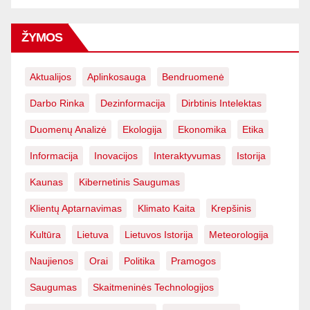
ŽYMOS
Aktualijos
Aplinkosauga
Bendruomenė
Darbo Rinka
Dezinformacija
Dirbtinis Intelektas
Duomenų Analizė
Ekologija
Ekonomika
Etika
Informacija
Inovacijos
Interaktyvumas
Istorija
Kaunas
Kibernetinis Saugumas
Klientų Aptarnavimas
Klimato Kaita
Krepšinis
Kultūra
Lietuva
Lietuvos Istorija
Meteorologija
Naujienos
Orai
Politika
Pramogos
Saugumas
Skaitmeninės Technologijos