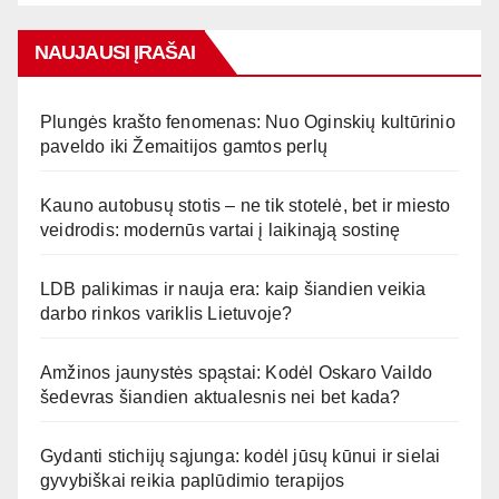
NAUJAUSI ĮRAŠAI
Plungės krašto fenomenas: Nuo Oginskių kultūrinio
paveldo iki Žemaitijos gamtos perlų
Kauno autobusų stotis – ne tik stotelė, bet ir miesto
veidrodis: modernūs vartai į laikinąją sostinę
LDB palikimas ir nauja era: kaip šiandien veikia
darbo rinkos variklis Lietuvoje?
Amžinos jaunystės spąstai: Kodėl Oskaro Vaildo
šedevras šiandien aktualesnis nei bet kada?
Gydanti stichijų sąjunga: kodėl jūsų kūnui ir sielai
gyvybiškai reikia paplūdimio terapijos