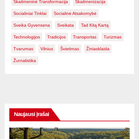
Skaitmeninė Transformacija
Skaitmenizacija
Socialiniai Tinklai
Socialinė Atsakomybė
Sveika Gyvensena
Sveikata
Tad Kitą Kartą
Technologijos
Tradicijos
Transportas
Turizmas
Tvarumas
Vilnius
Švietimas
Žiniasklaida
Žurnalistika
Naujausi įrašai