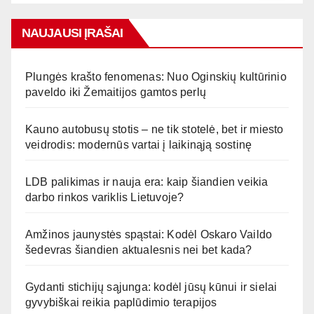
NAUJAUSI ĮRAŠAI
Plungės krašto fenomenas: Nuo Oginskių kultūrinio
paveldo iki Žemaitijos gamtos perlų
Kauno autobusų stotis – ne tik stotelė, bet ir miesto
veidrodis: modernūs vartai į laikinąją sostinę
LDB palikimas ir nauja era: kaip šiandien veikia
darbo rinkos variklis Lietuvoje?
Amžinos jaunystės spąstai: Kodėl Oskaro Vaildo
šedevras šiandien aktualesnis nei bet kada?
Gydanti stichijų sąjunga: kodėl jūsų kūnui ir sielai
gyvybiškai reikia paplūdimio terapijos