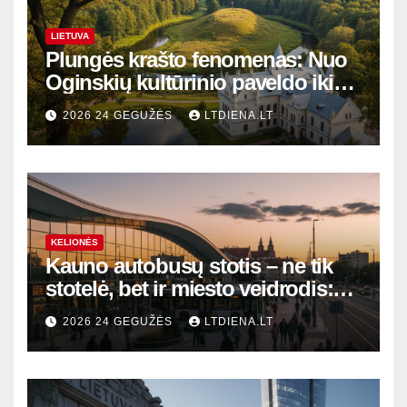
LIETUVA
Plungės krašto fenomenas: Nuo
Oginskių kultūrinio paveldo iki
Žemaitijos gamtos perlų
2026 24 GEGUŽĖS
LTDIENA.LT
KELIONĖS
Kauno autobusų stotis – ne tik
stotelė, bet ir miesto veidrodis:
modernūs vartai į laikinąją
2026 24 GEGUŽĖS
LTDIENA.LT
sostinę