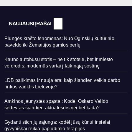
NAUJAUSI ĮRAŠAI
Plungės krašto fenomenas: Nuo Oginskių kultūrinio
paveldo iki Žemaitijos gamtos perlų
Kauno autobusų stotis – ne tik stotelė, bet ir miesto
veidrodis: modernūs vartai į laikinąją sostinę
LDB palikimas ir nauja era: kaip šiandien veikia darbo
rinkos variklis Lietuvoje?
Amžinos jaunystės spąstai: Kodėl Oskaro Vaildo
šedevras šiandien aktualesnis nei bet kada?
Gydanti stichijų sąjunga: kodėl jūsų kūnui ir sielai
gyvybiškai reikia paplūdimio terapijos