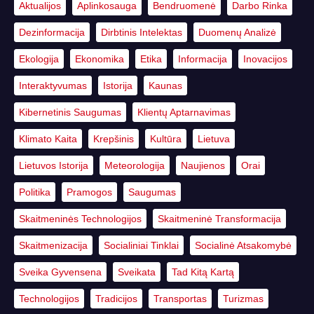
Aktualijos
Aplinkosauga
Bendruomenė
Darbo Rinka
Dezinformacija
Dirbtinis Intelektas
Duomenų Analizė
Ekologija
Ekonomika
Etika
Informacija
Inovacijos
Interaktyvumas
Istorija
Kaunas
Kibernetinis Saugumas
Klientų Aptarnavimas
Klimato Kaita
Krepšinis
Kultūra
Lietuva
Lietuvos Istorija
Meteorologija
Naujienos
Orai
Politika
Pramogos
Saugumas
Skaitmeninės Technologijos
Skaitmeninė Transformacija
Skaitmenizacija
Socialiniai Tinklai
Socialinė Atsakomybė
Sveika Gyvensena
Sveikata
Tad Kitą Kartą
Technologijos
Tradicijos
Transportas
Turizmas