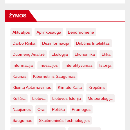
ŽYMOS
Aktualijos
Aplinkosauga
Bendruomenė
Darbo Rinka
Dezinformacija
Dirbtinis Intelektas
Duomenų Analizė
Ekologija
Ekonomika
Etika
Informacija
Inovacijos
Interaktyvumas
Istorija
Kaunas
Kibernetinis Saugumas
Klientų Aptarnavimas
Klimato Kaita
Krepšinis
Kultūra
Lietuva
Lietuvos Istorija
Meteorologija
Naujienos
Orai
Politika
Pramogos
Saugumas
Skaitmeninės Technologijos