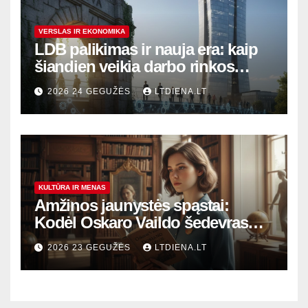
VERSLAS IR EKONOMIKA
LDB palikimas ir nauja era: kaip
šiandien veikia darbo rinkos
variklis Lietuvoje?
2026 24 GEGUŽĖS
LTDIENA.LT
KULTŪRA IR MENAS
Amžinos jaunystės spąstai:
Kodėl Oskaro Vaildo šedevras
šiandien aktualesnis nei bet
2026 23 GEGUŽĖS
LTDIENA.LT
kada?