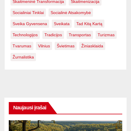
Skaitmeninė Transformacija
Skaitmenizacija
Socialiniai Tinklai
Socialinė Atsakomybė
Sveika Gyvensena
Sveikata
Tad Kitą Kartą
Technologijos
Tradicijos
Transportas
Turizmas
Tvarumas
Vilnius
Švietimas
Žiniasklaida
Žurnalistika
Naujausi įrašai