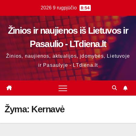
Skip
2026 9 rugpjūčio
8:54
to
content
Žinios ir naujienos iš Lietuvos ir
Pasaulio - LTdiena.lt
Žinios, naujienos, aktualijos, įdomybės, Lietuvoje
ir Pasaulyje - LTdiena.lt
Žyma:
Kernavė