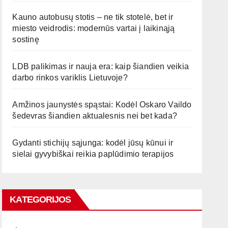
Kauno autobusų stotis – ne tik stotelė, bet ir
miesto veidrodis: modernūs vartai į laikinąją
sostinę
LDB palikimas ir nauja era: kaip šiandien veikia
darbo rinkos variklis Lietuvoje?
Amžinos jaunystės spąstai: Kodėl Oskaro Vaildo
šedevras šiandien aktualesnis nei bet kada?
Gydanti stichijų sąjunga: kodėl jūsų kūnui ir
sielai gyvybiškai reikia paplūdimio terapijos
KATEGORIJOS