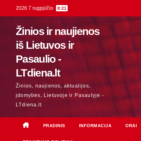
Skip
2026 7 rugpjūčio
8:21
to
content
Žinios ir naujienos
iš Lietuvos ir
Pasaulio -
LTdiena.lt
Žinios, naujienos, aktualijos,
įdomybės, Lietuvoje ir Pasaulyje -
LTdiena.lt
PRADINIS
INFORMACIJA
ORAI