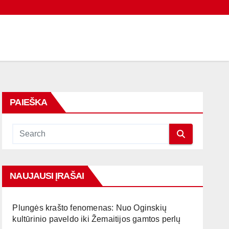
PAIEŠKA
NAUJAUSI ĮRAŠAI
Plungės krašto fenomenas: Nuo Oginskių
kultūrinio paveldo iki Žemaitijos gamtos perlų