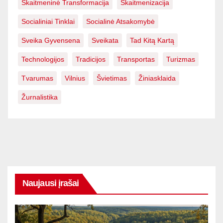
Skaitmeninė Transformacija
Skaitmenizacija
Socialiniai Tinklai
Socialinė Atsakomybė
Sveika Gyvensena
Sveikata
Tad Kitą Kartą
Technologijos
Tradicijos
Transportas
Turizmas
Tvarumas
Vilnius
Švietimas
Žiniasklaida
Žurnalistika
Naujausi įrašai