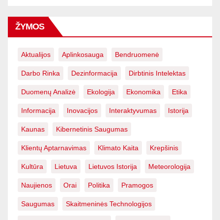
ŽYMOS
Aktualijos
Aplinkosauga
Bendruomenė
Darbo Rinka
Dezinformacija
Dirbtinis Intelektas
Duomenų Analizė
Ekologija
Ekonomika
Etika
Informacija
Inovacijos
Interaktyvumas
Istorija
Kaunas
Kibernetinis Saugumas
Klientų Aptarnavimas
Klimato Kaita
Krepšinis
Kultūra
Lietuva
Lietuvos Istorija
Meteorologija
Naujienos
Orai
Politika
Pramogos
Saugumas
Skaitmeninės Technologijos