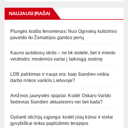
NAUJAUSI ĮRAŠAI
Plungės krašto fenomenas: Nuo Oginskių kultūrinio
paveldo iki Žemaitijos gamtos perlų
Kauno autobusų stotis – ne tik stotelė, bet ir miesto
veidrodis: modernūs vartai į laikinąją sostinę
LDB palikimas ir nauja era: kaip šiandien veikia
darbo rinkos variklis Lietuvoje?
Amžinos jaunystės spąstai: Kodėl Oskaro Vaildo
šedevras šiandien aktualesnis nei bet kada?
Gydanti stichijų sąjunga: kodėl jūsų kūnui ir sielai
gyvybiškai reikia paplūdimio terapijos