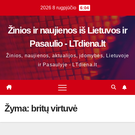
Skip
2026 8 rugpjūčio
6:04
to
content
Žinios ir naujienos iš Lietuvos ir
Pasaulio - LTdiena.lt
Žinios, naujienos, aktualijos, įdomybės, Lietuvoje
ir Pasaulyje - LTdiena.lt
Žyma:
britų virtuvė