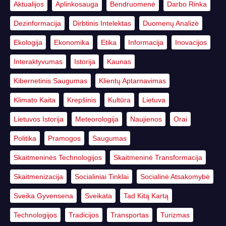
Aktualijos
Aplinkosauga
Bendruomenė
Darbo Rinka
Dezinformacija
Dirbtinis Intelektas
Duomenų Analizė
Ekologija
Ekonomika
Etika
Informacija
Inovacijos
Interaktyvumas
Istorija
Kaunas
Kibernetinis Saugumas
Klientų Aptarnavimas
Klimato Kaita
Krepšinis
Kultūra
Lietuva
Lietuvos Istorija
Meteorologija
Naujienos
Orai
Politika
Pramogos
Saugumas
Skaitmeninės Technologijos
Skaitmeninė Transformacija
Skaitmenizacija
Socialiniai Tinklai
Socialinė Atsakomybė
Sveika Gyvensena
Sveikata
Tad Kitą Kartą
Technologijos
Tradicijos
Transportas
Turizmas