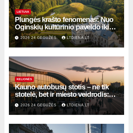
LIETUVA
Plungės krašto fenomenas: Nuo
Oginskių kultūrinio paveldo iki
Žemaitijos gamtos perlų
2026 24 GEGUŽĖS
LTDIENA.LT
KELIONĖS
Kauno autobusų stotis – ne tik
stotelė, bet ir miesto veidrodis:
modernūs vartai į laikinąją
2026 24 GEGUŽĖS
LTDIENA.LT
sostinę