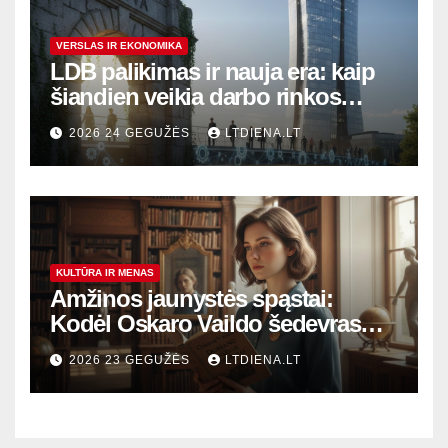
VERSLAS IR EKONOMIKA
LDB palikimas ir nauja era: kaip
šiandien veikia darbo rinkos
variklis Lietuvoje?
2026 24 GEGUŽĖS
LTDIENA.LT
KULTŪRA IR MENAS
Amžinos jaunystės spąstai:
Kodėl Oskaro Vaildo šedevras
šiandien aktualesnis nei bet
2026 23 GEGUŽĖS
LTDIENA.LT
kada?