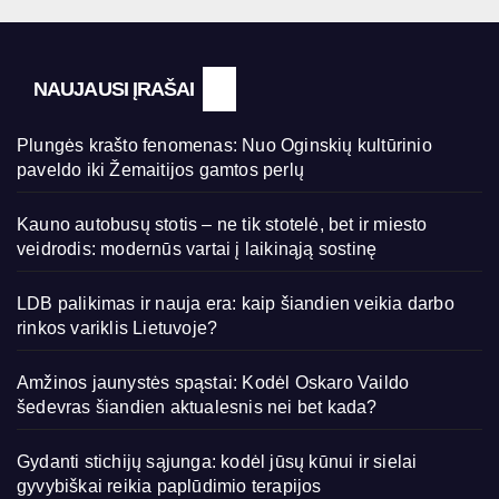
NAUJAUSI ĮRAŠAI
Plungės krašto fenomenas: Nuo Oginskių kultūrinio
paveldo iki Žemaitijos gamtos perlų
Kauno autobusų stotis – ne tik stotelė, bet ir miesto
veidrodis: modernūs vartai į laikinąją sostinę
LDB palikimas ir nauja era: kaip šiandien veikia darbo
rinkos variklis Lietuvoje?
Amžinos jaunystės spąstai: Kodėl Oskaro Vaildo
šedevras šiandien aktualesnis nei bet kada?
Gydanti stichijų sąjunga: kodėl jūsų kūnui ir sielai
gyvybiškai reikia paplūdimio terapijos