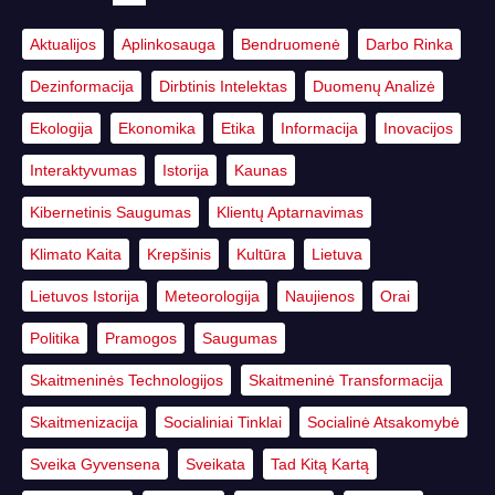
Aktualijos
Aplinkosauga
Bendruomenė
Darbo Rinka
Dezinformacija
Dirbtinis Intelektas
Duomenų Analizė
Ekologija
Ekonomika
Etika
Informacija
Inovacijos
Interaktyvumas
Istorija
Kaunas
Kibernetinis Saugumas
Klientų Aptarnavimas
Klimato Kaita
Krepšinis
Kultūra
Lietuva
Lietuvos Istorija
Meteorologija
Naujienos
Orai
Politika
Pramogos
Saugumas
Skaitmeninės Technologijos
Skaitmeninė Transformacija
Skaitmenizacija
Socialiniai Tinklai
Socialinė Atsakomybė
Sveika Gyvensena
Sveikata
Tad Kitą Kartą