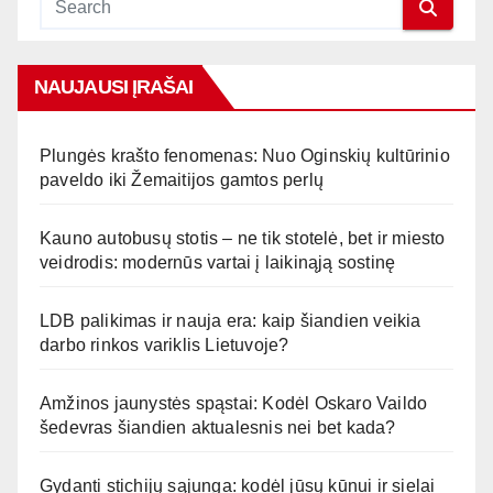
NAUJAUSI ĮRAŠAI
Plungės krašto fenomenas: Nuo Oginskių kultūrinio
paveldo iki Žemaitijos gamtos perlų
Kauno autobusų stotis – ne tik stotelė, bet ir miesto
veidrodis: modernūs vartai į laikinąją sostinę
LDB palikimas ir nauja era: kaip šiandien veikia
darbo rinkos variklis Lietuvoje?
Amžinos jaunystės spąstai: Kodėl Oskaro Vaildo
šedevras šiandien aktualesnis nei bet kada?
Gydanti stichijų sąjunga: kodėl jūsų kūnui ir sielai