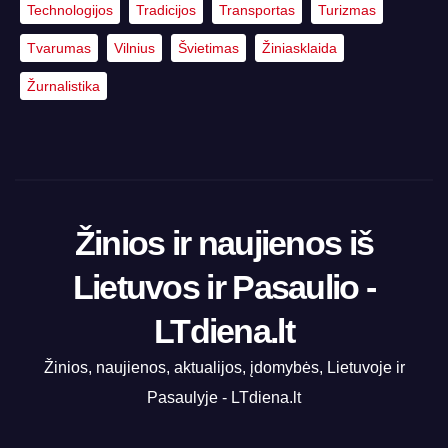
Technologijos
Tradicijos
Transportas
Turizmas
Tvarumas
Vilnius
Švietimas
Žiniasklaida
Žurnalistika
Žinios ir naujienos iš
Lietuvos ir Pasaulio -
LTdiena.lt
Žinios, naujienos, aktualijos, įdomybės, Lietuvoje ir
Pasaulyje - LTdiena.lt