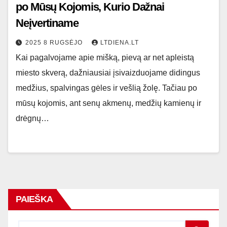
po Mūsų Kojomis, Kurio Dažnai
Neįvertiname
2025 8 RUGSĖJO
LTDIENA.LT
Kai pagalvojame apie mišką, pievą ar net apleistą
miesto skverą, dažniausiai įsivaizduojame didingus
medžius, spalvingas gėles ir vešlią žolę. Tačiau po
mūsų kojomis, ant senų akmenų, medžių kamienų ir
drėgnų…
PAIEŠKA