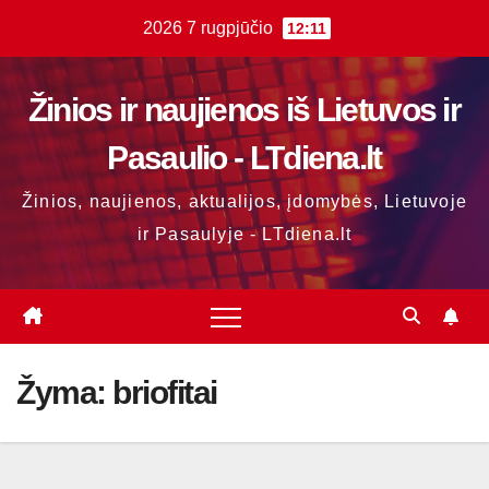
Skip
2026 7 rugpjūčio
12:11
to
content
Žinios ir naujienos iš Lietuvos ir
Pasaulio - LTdiena.lt
Žinios, naujienos, aktualijos, įdomybės, Lietuvoje
ir Pasaulyje - LTdiena.lt
Žyma:
briofitai