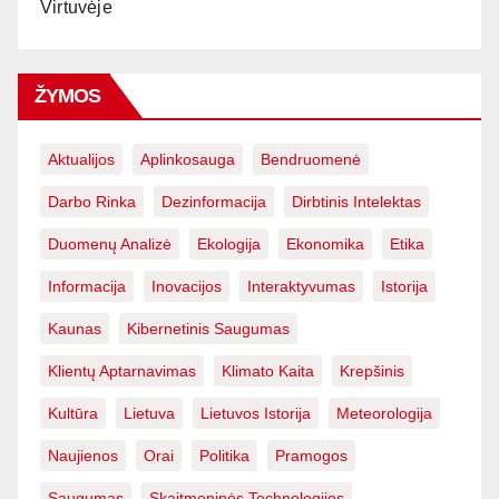
Virtuvėje
ŽYMOS
Aktualijos
Aplinkosauga
Bendruomenė
Darbo Rinka
Dezinformacija
Dirbtinis Intelektas
Duomenų Analizė
Ekologija
Ekonomika
Etika
Informacija
Inovacijos
Interaktyvumas
Istorija
Kaunas
Kibernetinis Saugumas
Klientų Aptarnavimas
Klimato Kaita
Krepšinis
Kultūra
Lietuva
Lietuvos Istorija
Meteorologija
Naujienos
Orai
Politika
Pramogos
Saugumas
Skaitmeninės Technologijos