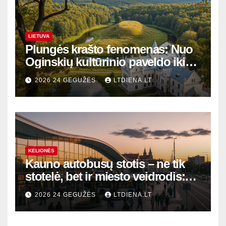
LIETUVA
Plungės krašto fenomenas: Nuo
Oginskių kultūrinio paveldo iki
Žemaitijos gamtos perlų
2026 24 GEGUŽĖS
LTDIENA.LT
KELIONĖS
Kauno autobusų stotis – ne tik
stotelė, bet ir miesto veidrodis:
modernūs vartai į laikinąją
2026 24 GEGUŽĖS
LTDIENA.LT
sostinę