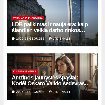
VERSLAS IR EKONOMIKA
LDB palikimas ir nauja era: kaip
šiandien veikia darbo rinkos
variklis Lietuvoje?
2026 24 GEGUŽĖS
LTDIENA.LT
KULTŪRA IR MENAS
Amžinos jaunystės spąstai:
Kodėl Oskaro Vaildo šedevras
šiandien aktualesnis nei bet
2026 23 GEGUŽĖS
LTDIENA.LT
kada?