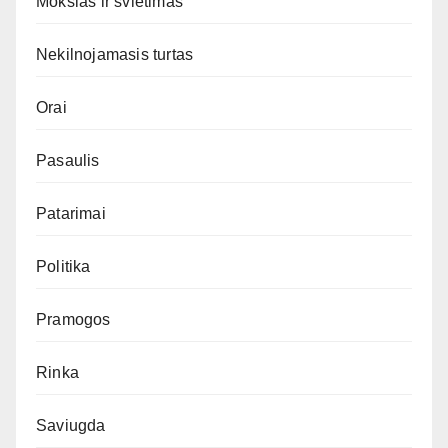
Mokslas ir švietimas
Nekilnojamasis turtas
Orai
Pasaulis
Patarimai
Politika
Pramogos
Rinka
Saviugda