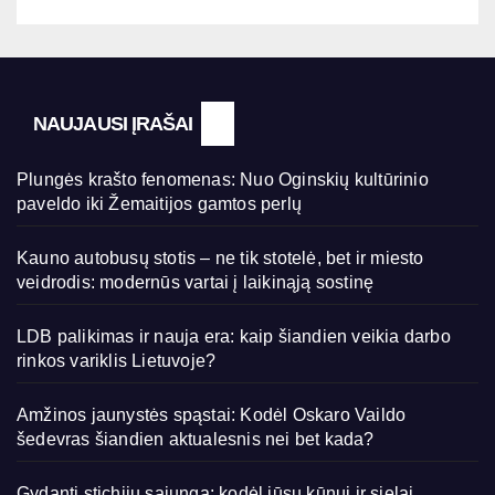
NAUJAUSI ĮRAŠAI
Plungės krašto fenomenas: Nuo Oginskių kultūrinio
paveldo iki Žemaitijos gamtos perlų
Kauno autobusų stotis – ne tik stotelė, bet ir miesto
veidrodis: modernūs vartai į laikinąją sostinę
LDB palikimas ir nauja era: kaip šiandien veikia darbo
rinkos variklis Lietuvoje?
Amžinos jaunystės spąstai: Kodėl Oskaro Vaildo
šedevras šiandien aktualesnis nei bet kada?
Gydanti stichijų sąjunga: kodėl jūsų kūnui ir sielai