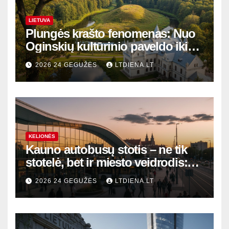
LIETUVA
Plungės krašto fenomenas: Nuo
Oginskių kultūrinio paveldo iki
Žemaitijos gamtos perlų
2026 24 GEGUŽĖS
LTDIENA.LT
KELIONĖS
Kauno autobusų stotis – ne tik
stotelė, bet ir miesto veidrodis:
modernūs vartai į laikinąją
2026 24 GEGUŽĖS
LTDIENA.LT
sostinę