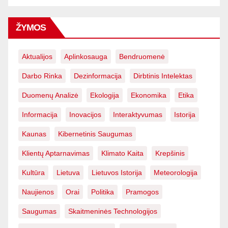
ŽYMOS
Aktualijos
Aplinkosauga
Bendruomenė
Darbo Rinka
Dezinformacija
Dirbtinis Intelektas
Duomenų Analizė
Ekologija
Ekonomika
Etika
Informacija
Inovacijos
Interaktyvumas
Istorija
Kaunas
Kibernetinis Saugumas
Klientų Aptarnavimas
Klimato Kaita
Krepšinis
Kultūra
Lietuva
Lietuvos Istorija
Meteorologija
Naujienos
Orai
Politika
Pramogos
Saugumas
Skaitmeninės Technologijos