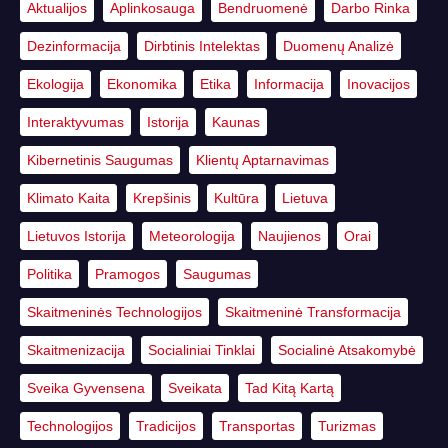
Aktualijos
Aplinkosauga
Bendruomenė
Darbo Rinka
Dezinformacija
Dirbtinis Intelektas
Duomenų Analizė
Ekologija
Ekonomika
Etika
Informacija
Inovacijos
Interaktyvumas
Istorija
Kaunas
Kibernetinis Saugumas
Klientų Aptarnavimas
Klimato Kaita
Krepšinis
Kultūra
Lietuva
Lietuvos Istorija
Meteorologija
Naujienos
Orai
Politika
Pramogos
Saugumas
Skaitmeninės Technologijos
Skaitmeninė Transformacija
Skaitmenizacija
Socialiniai Tinklai
Socialinė Atsakomybė
Sveika Gyvensena
Sveikata
Tad Kitą Kartą
Technologijos
Tradicijos
Transportas
Turizmas