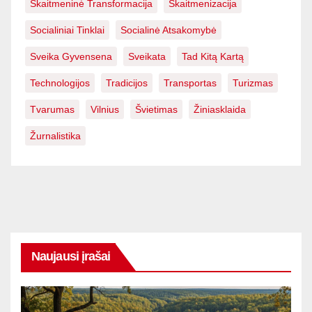
Skaitmeninė Transformacija
Skaitmenizacija
Socialiniai Tinklai
Socialinė Atsakomybė
Sveika Gyvensena
Sveikata
Tad Kitą Kartą
Technologijos
Tradicijos
Transportas
Turizmas
Tvarumas
Vilnius
Švietimas
Žiniasklaida
Žurnalistika
Naujausi įrašai