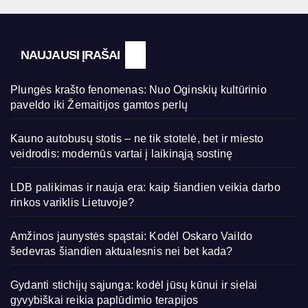
NAUJAUSI ĮRAŠAI
Plungės krašto fenomenas: Nuo Oginskių kultūrinio
paveldo iki Žemaitijos gamtos perlų
Kauno autobusų stotis – ne tik stotelė, bet ir miesto
veidrodis: modernūs vartai į laikinąją sostinę
LDB palikimas ir nauja era: kaip šiandien veikia darbo
rinkos variklis Lietuvoje?
Amžinos jaunystės spąstai: Kodėl Oskaro Vaildo
šedevras šiandien aktualesnis nei bet kada?
Gydanti stichijų sąjunga: kodėl jūsų kūnui ir sielai
gyvybiškai reikia paplūdimio terapijos