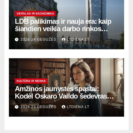
VERSLAS IR EKONOMIKA
LDB palikimas ir nauja era: kaip
šiandien veikia darbo rinkos
variklis Lietuvoje?
2026 24 GEGUŽĖS
LTDIENA.LT
KULTŪRA IR MENAS
Amžinos jaunystės spąstai:
Kodėl Oskaro Vaildo šedevras
šiandien aktualesnis nei bet
2026 23 GEGUŽĖS
LTDIENA.LT
kada?