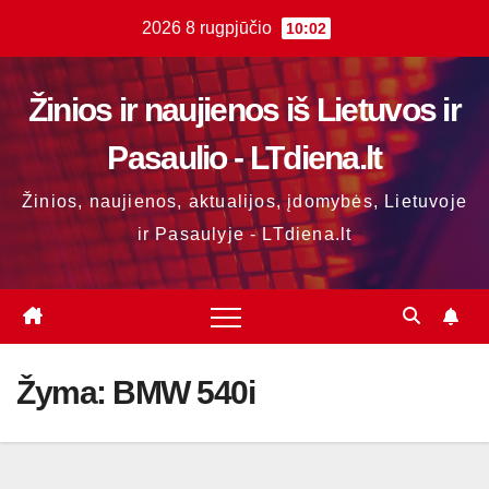
Skip
2026 8 rugpjūčio
10:02
to
content
Žinios ir naujienos iš Lietuvos ir
Pasaulio - LTdiena.lt
Žinios, naujienos, aktualijos, įdomybės, Lietuvoje
ir Pasaulyje - LTdiena.lt
Žyma:
BMW 540i