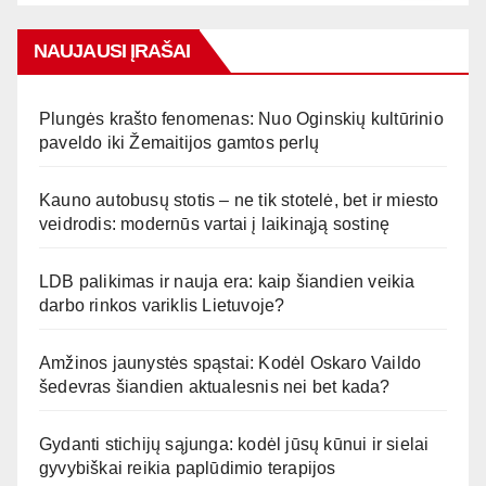
NAUJAUSI ĮRAŠAI
Plungės krašto fenomenas: Nuo Oginskių kultūrinio
paveldo iki Žemaitijos gamtos perlų
Kauno autobusų stotis – ne tik stotelė, bet ir miesto
veidrodis: modernūs vartai į laikinąją sostinę
LDB palikimas ir nauja era: kaip šiandien veikia
darbo rinkos variklis Lietuvoje?
Amžinos jaunystės spąstai: Kodėl Oskaro Vaildo
šedevras šiandien aktualesnis nei bet kada?
Gydanti stichijų sąjunga: kodėl jūsų kūnui ir sielai
gyvybiškai reikia paplūdimio terapijos