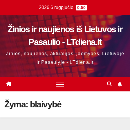
Skip
2026 6 rugpjūčio
0:50
to
content
Žinios ir naujienos iš Lietuvos ir
Pasaulio - LTdiena.lt
Žinios, naujienos, aktualijos, įdomybės, Lietuvoje
ir Pasaulyje - LTdiena.lt
Žyma:
blaivybė