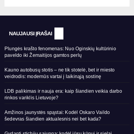
NAUJAUSI ĮRAŠAI
Plungės krašto fenomenas: Nuo Oginskių kultūrinio
paveldo iki Žemaitijos gamtos perlų
Kauno autobusų stotis – ne tik stotelė, bet ir miesto
veidrodis: modernūs vartai į laikinąją sostinę
LDB palikimas ir nauja era: kaip šiandien veikia darbo
rinkos variklis Lietuvoje?
Amžinos jaunystės spąstai: Kodėl Oskaro Vaildo
šedevras šiandien aktualesnis nei bet kada?
Gydanti stichijų sąjunga: kodėl jūsų kūnui ir sielai