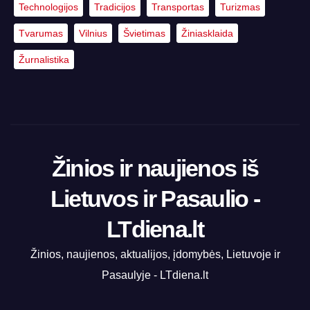
Technologijos
Tradicijos
Transportas
Turizmas
Tvarumas
Vilnius
Švietimas
Žiniasklaida
Žurnalistika
Žinios ir naujienos iš
Lietuvos ir Pasaulio -
LTdiena.lt
Žinios, naujienos, aktualijos, įdomybės, Lietuvoje ir
Pasaulyje - LTdiena.lt