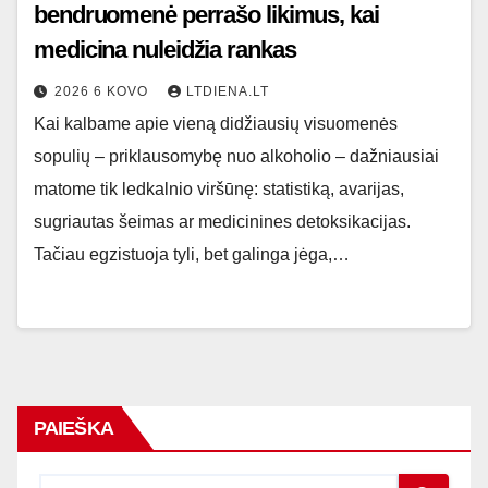
bendruomenė perrašo likimus, kai
medicina nuleidžia rankas
2026 6 KOVO
LTDIENA.LT
Kai kalbame apie vieną didžiausių visuomenės
sopulių – priklausomybę nuo alkoholio – dažniausiai
matome tik ledkalnio viršūnę: statistiką, avarijas,
sugriautas šeimas ar medicinines detoksikacijas.
Tačiau egzistuoja tyli, bet galinga jėga,…
PAIEŠKA