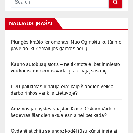
NAUJAUSI ĮRAŠAI
Plungės krašto fenomenas: Nuo Oginskių kultūrinio
paveldo iki Žemaitijos gamtos perlų
Kauno autobusų stotis – ne tik stotelė, bet ir miesto
veidrodis: modernūs vartai į laikinąją sostinę
LDB palikimas ir nauja era: kaip šiandien veikia
darbo rinkos variklis Lietuvoje?
Amžinos jaunystės spąstai: Kodėl Oskaro Vaildo
šedevras šiandien aktualesnis nei bet kada?
Gydanti stichijų sąjunga: kodėl jūsų kūnui ir sielai