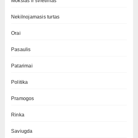
Mokslas ir švietimas
Nekilnojamasis turtas
Orai
Pasaulis
Patarimai
Politika
Pramogos
Rinka
Saviugda