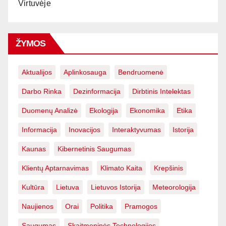
Virtuvėje
ŽYMOS
Aktualijos
Aplinkosauga
Bendruomenė
Darbo Rinka
Dezinformacija
Dirbtinis Intelektas
Duomenų Analizė
Ekologija
Ekonomika
Etika
Informacija
Inovacijos
Interaktyvumas
Istorija
Kaunas
Kibernetinis Saugumas
Klientų Aptarnavimas
Klimato Kaita
Krepšinis
Kultūra
Lietuva
Lietuvos Istorija
Meteorologija
Naujienos
Orai
Politika
Pramogos
Saugumas
Skaitmeninės Technologijos