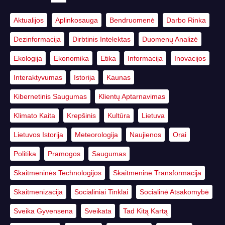
Aktualijos
Aplinkosauga
Bendruomenė
Darbo Rinka
Dezinformacija
Dirbtinis Intelektas
Duomenų Analizė
Ekologija
Ekonomika
Etika
Informacija
Inovacijos
Interaktyvumas
Istorija
Kaunas
Kibernetinis Saugumas
Klientų Aptarnavimas
Klimato Kaita
Krepšinis
Kultūra
Lietuva
Lietuvos Istorija
Meteorologija
Naujienos
Orai
Politika
Pramogos
Saugumas
Skaitmeninės Technologijos
Skaitmeninė Transformacija
Skaitmenizacija
Socialiniai Tinklai
Socialinė Atsakomybė
Sveika Gyvensena
Sveikata
Tad Kitą Kartą