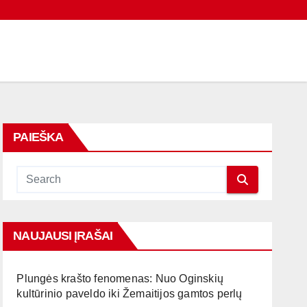
PAIEŠKA
NAUJAUSI ĮRAŠAI
Plungės krašto fenomenas: Nuo Oginskių
kultūrinio paveldo iki Žemaitijos gamtos perlų