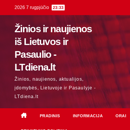
Skip
2026 7 rugpjūčio
23:33
to
content
Žinios ir naujienos
iš Lietuvos ir
Pasaulio -
LTdiena.lt
Žinios, naujienos, aktualijos,
įdomybės, Lietuvoje ir Pasaulyje -
LTdiena.lt
PRADINIS
INFORMACIJA
ORAI