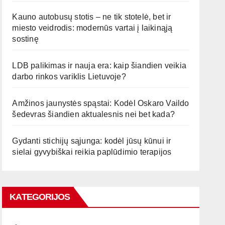
Kauno autobusų stotis – ne tik stotelė, bet ir
miesto veidrodis: modernūs vartai į laikinąją
sostinę
LDB palikimas ir nauja era: kaip šiandien veikia
darbo rinkos variklis Lietuvoje?
Amžinos jaunystės spąstai: Kodėl Oskaro Vaildo
šedevras šiandien aktualesnis nei bet kada?
Gydanti stichijų sąjunga: kodėl jūsų kūnui ir
sielai gyvybiškai reikia paplūdimio terapijos
KATEGORIJOS