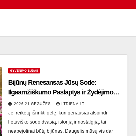
GYVENIMO BŪDAS
Bijūnų Renesansas Jūsų Sode:
Ilgaamžiškumo Paslaptys ir Žydėjimo
Magija
2026 21 GEGUŽĖS
LTDIENA.LT
Jei reikėtų išrinkti gėlę, kuri geriausiai atspindi
lietuviško sodo dvasią, istoriją ir nostalgiją, tai
neabejotinai būtų bijūnas. Daugelis mūsų vis dar