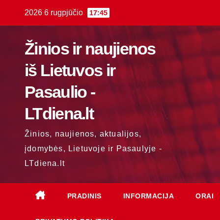
Skip
2026 6 rugpjūčio
17:45
to
content
Žinios ir naujienos
iš Lietuvos ir
Pasaulio -
LTdiena.lt
Žinios, naujienos, aktualijos,
įdomybės, Lietuvoje ir Pasaulyje -
LTdiena.lt
PRADINIS
INFORMACIJA
ORAI