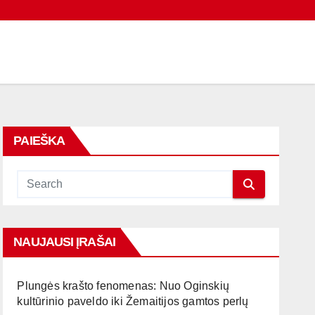
PAIEŠKA
NAUJAUSI ĮRAŠAI
Plungės krašto fenomenas: Nuo Oginskių
kultūrinio paveldo iki Žemaitijos gamtos perlų