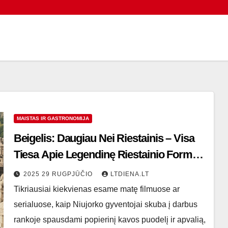
MAISTAS IR GASTRONOMIJA
Beigelis: Daugiau Nei Riestainis – Visa
Tiesa Apie Legendinę Riestainio Formos
Duonelę
2025 29 RUGPJŪČIO
LTDIENA.LT
Tikriausiai kiekvienas esame matę filmuose ar
serialuose, kaip Niujorko gyventojai skuba į darbus
rankoje spausdami popierinį kavos puodelį ir apvalią,