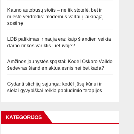
Kauno autobusų stotis – ne tik stotelė, bet ir
miesto veidrodis: modernūs vartai į laikinąją
sostinę
LDB palikimas ir nauja era: kaip šiandien veikia
darbo rinkos variklis Lietuvoje?
Amžinos jaunystės spąstai: Kodėl Oskaro Vaildo
šedevras šiandien aktualesnis nei bet kada?
Gydanti stichijų sąjunga: kodėl jūsų kūnui ir
sielai gyvybiškai reikia paplūdimio terapijos
KATEGORIJOS