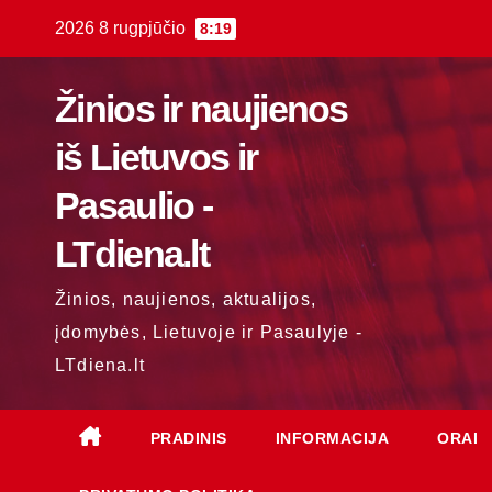
Skip
2026 8 rugpjūčio
8:19
to
content
Žinios ir naujienos
iš Lietuvos ir
Pasaulio -
LTdiena.lt
Žinios, naujienos, aktualijos,
įdomybės, Lietuvoje ir Pasaulyje -
LTdiena.lt
PRADINIS
INFORMACIJA
ORAI