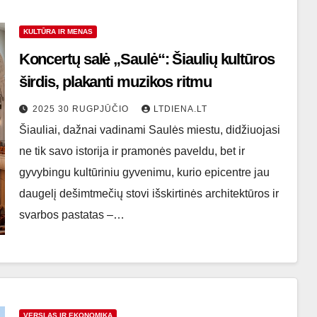
KULTŪRA IR MENAS
Koncertų salė „Saulė“: Šiaulių kultūros
širdis, plakanti muzikos ritmu
2025 30 RUGPJŪČIO
LTDIENA.LT
Šiauliai, dažnai vadinami Saulės miestu, didžiuojasi
ne tik savo istorija ir pramonės paveldu, bet ir
gyvybingu kultūriniu gyvenimu, kurio epicentre jau
daugelį dešimtmečių stovi išskirtinės architektūros ir
svarbos pastatas –…
VERSLAS IR EKONOMIKA