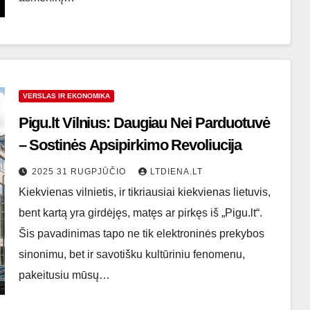
VERSLAS IR EKONOMIKA
Pigu.lt Vilnius: Daugiau Nei Parduotuvė
– Sostinės Apsipirkimo Revoliucija
2025 31 RUGPJŪČIO
LTDIENA.LT
Kiekvienas vilnietis, ir tikriausiai kiekvienas lietuvis,
bent kartą yra girdėjęs, matęs ar pirkęs iš „Pigu.lt“.
Šis pavadinimas tapo ne tik elektroninės prekybos
sinonimu, bet ir savotišku kultūriniu fenomenu,
pakeitusiu mūsų…