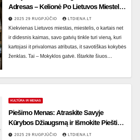
Adresas – Kelionė Po Lietuvos Miestelių
Širdį
2025 29 RUGPJŪČIO
LTDIENA.LT
Kiekvienas Lietuvos miestas, miestelis, o kartais net
ir didesnis kaimas, savo gatvių tinkle turi vieną, kuri
kartojasi it privalomas atributas, it savotiškas kokybės
ženklas. Tai – Mokyklos gatvė. Ištarkite šiuos…
KULTŪRA IR MENAS
Piešimo Menas: Atraskite Savyje
Kūrybos Džiaugsmą ir Išmokite Piešti
Nuo Nulio
2025 29 RUGPJŪČIO
LTDIENA.LT