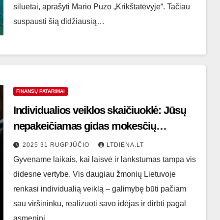
siluetai, aprašyti Mario Puzo „Krikštatėvyje“. Tačiau
suspausti šią didžiausią…
FINANSŲ PATARIMAI
Individualios veiklos skaičiuoklė: Jūsų
nepakeičiamas gidas mokesčių
pasaulyje 🧭
2025 31 RUGPJŪČIO
LTDIENA.LT
Gyvename laikais, kai laisvė ir lankstumas tampa vis
didesne vertybe. Vis daugiau žmonių Lietuvoje
renkasi individualią veiklą – galimybę būti pačiam
sau viršininku, realizuoti savo idėjas ir dirbti pagal
asmeninį…