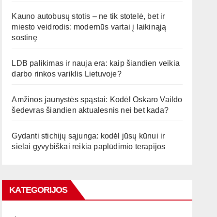
Kauno autobusų stotis – ne tik stotelė, bet ir
miesto veidrodis: modernūs vartai į laikinąją
sostinę
LDB palikimas ir nauja era: kaip šiandien veikia
darbo rinkos variklis Lietuvoje?
Amžinos jaunystės spąstai: Kodėl Oskaro Vaildo
šedevras šiandien aktualesnis nei bet kada?
Gydanti stichijų sąjunga: kodėl jūsų kūnui ir
sielai gyvybiškai reikia paplūdimio terapijos
KATEGORIJOS