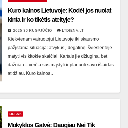
Kuro kainos Lietuvoje: Kodėl jos nuolat
kinta ir ko tikėtis ateityje?
2025 30 RUGPJŪČIO
LTDIENA.LT
Kiekvienam vairuotojui Lietuvoje iki skausmo
pažįstama situacija: atvykus į degalinę, švieslentėje
matyti vis kitokie skaičiai. Kartais jie džiugina, bet
dažniau – verčia susimąstyti ir planuoti savo išlaidas
atidžiau. Kuro kainos…
LIETUVA
Mokyklos Gatvė: Daugiau Nei Tik