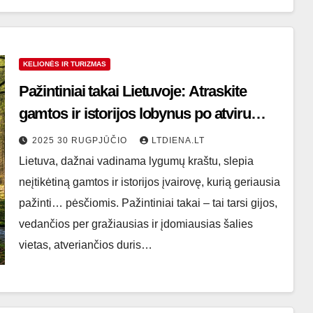
KELIONĖS IR TURIZMAS
Pažintiniai takai Lietuvoje: Atraskite
gamtos ir istorijos lobynus po atviru
dangumi
2025 30 RUGPJŪČIO
LTDIENA.LT
Lietuva, dažnai vadinama lygumų kraštu, slepia
neįtikėtiną gamtos ir istorijos įvairovę, kurią geriausia
pažinti… pėsčiomis. Pažintiniai takai – tai tarsi gijos,
vedančios per gražiausias ir įdomiausias šalies
vietas, atveriančios duris…