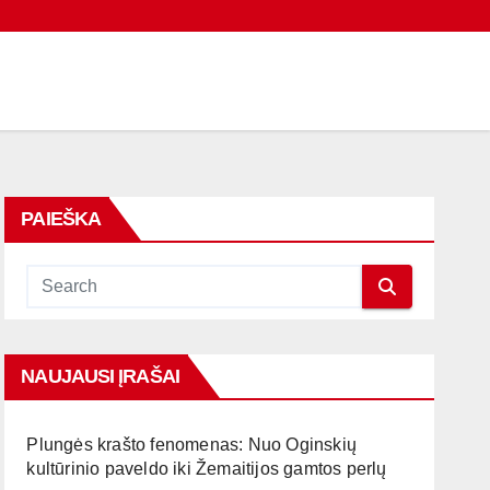
PAIEŠKA
NAUJAUSI ĮRAŠAI
Plungės krašto fenomenas: Nuo Oginskių
kultūrinio paveldo iki Žemaitijos gamtos perlų