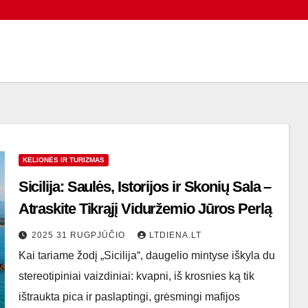
KELIONĖS IR TURIZMAS
Sicilija: Saulės, Istorijos ir Skonių Sala –
Atraskite Tikrąjį Viduržemio Jūros Perlą
2025 31 RUGPJŪČIO
LTDIENA.LT
Kai tariame žodį „Sicilija“, daugelio mintyse iškyla du
stereotipiniai vaizdiniai: kvapni, iš krosnies ką tik
ištraukta pica ir paslaptingi, grėsmingi mafijos