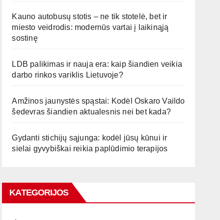
Kauno autobusų stotis – ne tik stotelė, bet ir
miesto veidrodis: modernūs vartai į laikinąją
sostinę
LDB palikimas ir nauja era: kaip šiandien veikia
darbo rinkos variklis Lietuvoje?
Amžinos jaunystės spąstai: Kodėl Oskaro Vaildo
šedevras šiandien aktualesnis nei bet kada?
Gydanti stichijų sąjunga: kodėl jūsų kūnui ir
sielai gyvybiškai reikia paplūdimio terapijos
KATEGORIJOS