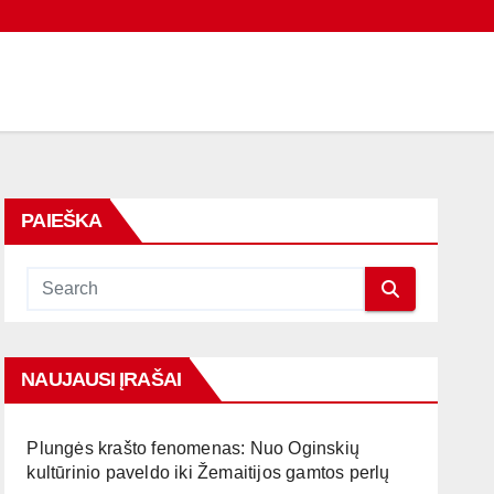
PAIEŠKA
NAUJAUSI ĮRAŠAI
Plungės krašto fenomenas: Nuo Oginskių
kultūrinio paveldo iki Žemaitijos gamtos perlų