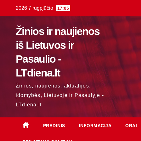
Skip
2026 7 rugpjūčio
17:05
to
content
Žinios ir naujienos
iš Lietuvos ir
Pasaulio -
LTdiena.lt
Žinios, naujienos, aktualijos,
įdomybės, Lietuvoje ir Pasaulyje -
LTdiena.lt
PRADINIS
INFORMACIJA
ORAI