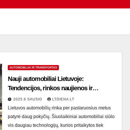
AUTOMOBILIAI IR TRANSPORTAS
Nauji automobiliai Lietuvoje:
Tendencijos, rinkos naujienos ir
perspektyvos
2025 6 SAUSIO
LTDIENA.LT
Lietuvos automobilių rinka per pastaruosius metus
patyrė daug pokyčių. Šiuolaikiniai automobiliai siūlo
vis daugiau technologijų, kurios pritaikytos tiek