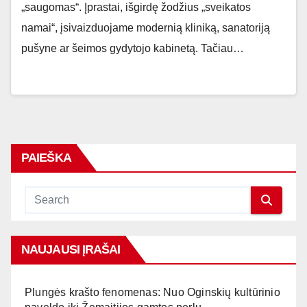
„saugomas“. Įprastai, išgirdę žodžius „sveikatos
namai“, įsivaizduojame modernią kliniką, sanatoriją
pušyne ar šeimos gydytojo kabinetą. Tačiau…
PAIEŠKA
NAUJAUSI ĮRAŠAI
Plungės krašto fenomenas: Nuo Oginskių kultūrinio