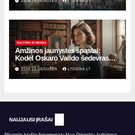
2026 24 GEGUŽĖS
LTDIENA.LT
KULTŪRA IR MENAS
Amžinos jaunystės spąstai:
Kodėl Oskaro Vaildo šedevras
šiandien aktualesnis nei bet
2026 23 GEGUŽĖS
LTDIENA.LT
kada?
NAUJAUSI ĮRAŠAI
Plungės krašto fenomenas: Nuo Oginskių kultūrinio