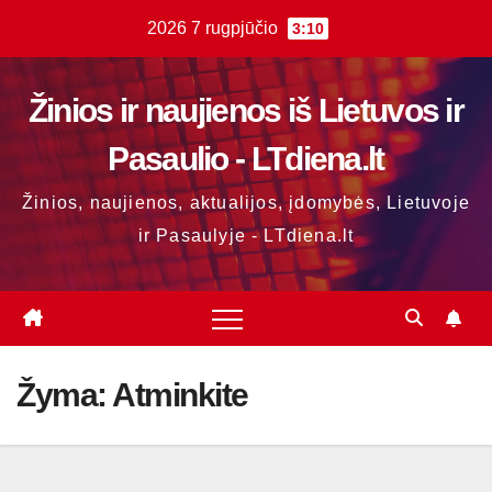
Skip
2026 7 rugpjūčio
3:10
to
content
Žinios ir naujienos iš Lietuvos ir
Pasaulio - LTdiena.lt
Žinios, naujienos, aktualijos, įdomybės, Lietuvoje
ir Pasaulyje - LTdiena.lt
Žyma:
Atminkite