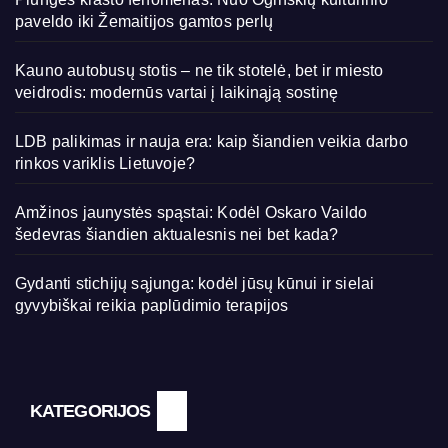
paveldo iki Žemaitijos gamtos perlų
Kauno autobusų stotis – ne tik stotelė, bet ir miesto
veidrodis: modernūs vartai į laikinąją sostinę
LDB palikimas ir nauja era: kaip šiandien veikia darbo
rinkos variklis Lietuvoje?
Amžinos jaunystės spąstai: Kodėl Oskaro Vaildo
šedevras šiandien aktualesnis nei bet kada?
Gydanti stichijų sąjunga: kodėl jūsų kūnui ir sielai
gyvybiškai reikia paplūdimio terapijos
KATEGORIJOS