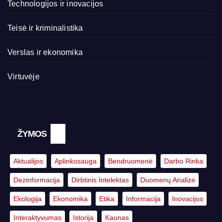
Technologijos ir inovacijos
Teisė ir kriminalistika
Verslas ir ekonomika
Virtuvėje
ŽYMOS
Aktualijos
Aplinkosauga
Bendruomenė
Darbo Rinka
Dezinformacija
Dirbtinis Intelektas
Duomenų Analizė
Ekologija
Ekonomika
Etika
Informacija
Inovacijos
Interaktyvumas
Istorija
Kaunas