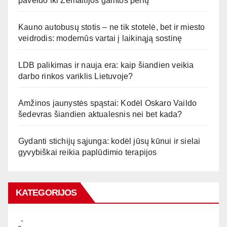
paveldo iki Žemaitijos gamtos perlų
Kauno autobusų stotis – ne tik stotelė, bet ir miesto
veidrodis: modernūs vartai į laikinąją sostinę
LDB palikimas ir nauja era: kaip šiandien veikia
darbo rinkos variklis Lietuvoje?
Amžinos jaunystės spąstai: Kodėl Oskaro Vaildo
šedevras šiandien aktualesnis nei bet kada?
Gydanti stichijų sąjunga: kodėl jūsų kūnui ir sielai
gyvybiškai reikia paplūdimio terapijos
KATEGORIJOS
„`