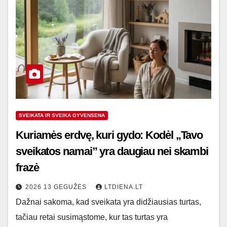
SVEIKATA IR SVEIKA GYVENSENA
Kuriamės erdvę, kuri gydo: Kodėl „Tavo
sveikatos namai” yra daugiau nei skambi
frazė
2026 13 GEGUŽĖS
LTDIENA.LT
Dažnai sakoma, kad sveikata yra didžiausias turtas,
tačiau retai susimąstome, kur tas turtas yra