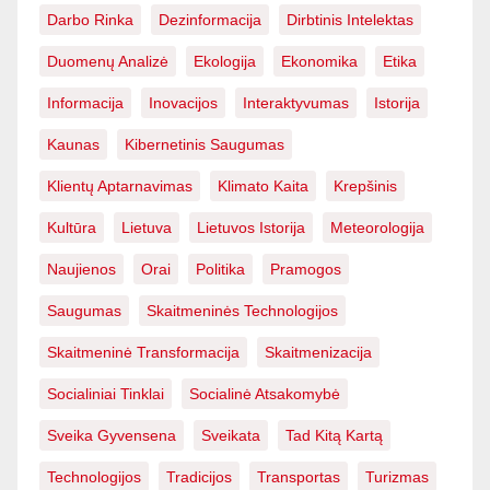
Darbo Rinka
Dezinformacija
Dirbtinis Intelektas
Duomenų Analizė
Ekologija
Ekonomika
Etika
Informacija
Inovacijos
Interaktyvumas
Istorija
Kaunas
Kibernetinis Saugumas
Klientų Aptarnavimas
Klimato Kaita
Krepšinis
Kultūra
Lietuva
Lietuvos Istorija
Meteorologija
Naujienos
Orai
Politika
Pramogos
Saugumas
Skaitmeninės Technologijos
Skaitmeninė Transformacija
Skaitmenizacija
Socialiniai Tinklai
Socialinė Atsakomybė
Sveika Gyvensena
Sveikata
Tad Kitą Kartą
Technologijos
Tradicijos
Transportas
Turizmas