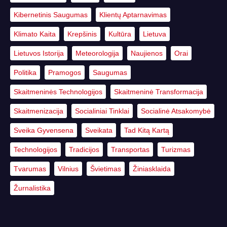
Kibernetinis Saugumas
Klientų Aptarnavimas
Klimato Kaita
Krepšinis
Kultūra
Lietuva
Lietuvos Istorija
Meteorologija
Naujienos
Orai
Politika
Pramogos
Saugumas
Skaitmeninės Technologijos
Skaitmeninė Transformacija
Skaitmenizacija
Socialiniai Tinklai
Socialinė Atsakomybė
Sveika Gyvensena
Sveikata
Tad Kitą Kartą
Technologijos
Tradicijos
Transportas
Turizmas
Tvarumas
Vilnius
Švietimas
Žiniasklaida
Žurnalistika